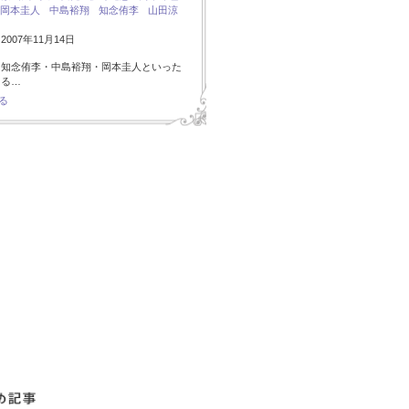
岡本圭人
中島裕翔
知念侑李
山田涼
007年11月14日
・知念侑李・中島裕翔・岡本圭人といった
ある…
る