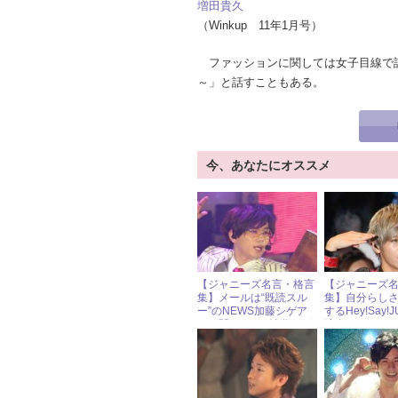
増田貴久
（Winkup 11年1月号）
ファッションに関しては女子目線で
～」と話すこともある。
今、あなたにオススメ
【ジャニーズ名言・格言
【ジャニーズ
集】メールは“既読スル
集】自分らし
ー”のNEWS加藤シゲア
するHey!Say!
キ＆関ジャニ∞渋谷すば
涼介＆Kis-My-
るの恋愛はメールで丸わ
大輔が気づい
かり!?
の絆