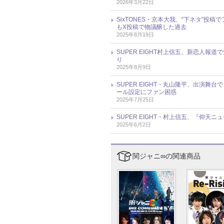
2026年3月22日
SixTONES・京本大我、“下ネタ”投稿で
もX投稿で物議醸した過去
2025年8月19日
SUPER EIGHT村上信五、新恋人
り
2025年8月9日
SUPER EIGHT・丸山隆平、出演
ール設定にファン困惑
2025年7月25日
SUPER EIGHT・村上信五、『仰天
2025年6月2日
関ジャニ∞の関連商品