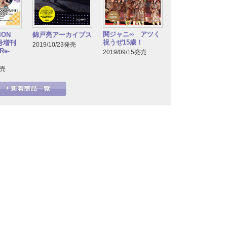
関ジャニ∞ アツく
TION
錦戸亮アーカイブス
祝うぜ15歳！
月号増刊
2019/10/23発売
e-
2019/09/15発売
発売