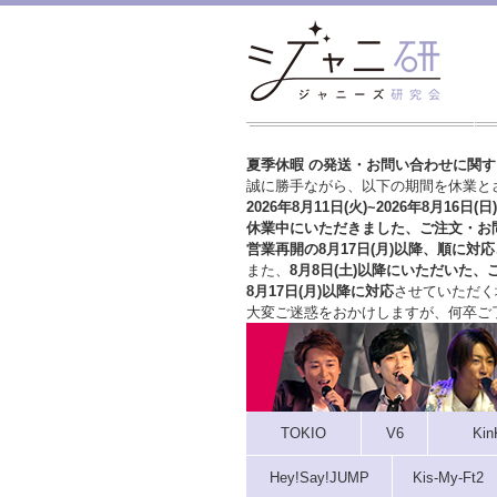
夏季休暇 の発送・お問い合わせに関
誠に勝手ながら、以下の期間を休業と
2026年8月11日(火)~2026年8月16日(日)
休業中にいただきました、ご注文・お
営業再開の8月17日(月)以降、順に対応
また、
8月8日(土)以降にいただいた、
8月17日(月)以降に対応
させていただく
大変ご迷惑をおかけしますが、
何卒ご
TOKIO
V6
Kin
Hey!Say!JUMP
Kis-My-Ft2