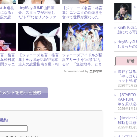
Jr.道枝
Hey!Say!JUMP山田涼
【ジャニーズ名言・格言
母になる』
介、スタッフが用意し
集】ニンニクの丸焼きを
“広の恋
た“ドS”なセリフをファ
食べて世界が変わった
者から賛
ンに向けて言い放つ！
KAT-TUN中丸雄一＆
A.B.C-Z河合郁人の深い
KinKi K
お言葉
顔になる写
Hey!Sa
しまったの
名言・格言
【ジャニーズ名言・格言
ジャニーズアイドルが横
r.松村北
集】Hey!Say!JUMP岡本
浜アリーナを“出禁”にな
新着
＆関ジャニ
圭人の恋愛指南＆嵐・相
る!? 「無法地帯」とま
ァンに感
葉雅紀の苦手なタイプと
で言われたファンマナー
渋谷すばる
Recommended by
は？
の酷さ
「やっぱり
ョット登場
2026年3月2
【START
KAT-TU
年を振り返
2026年1月1
【timel
規約
騒動を回顧
2025年12月
キンプリ、