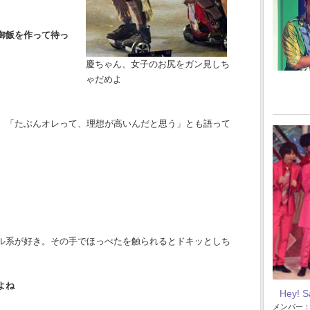
御飯を作って待っ
慶ちゃん、女子のお尻をガン見しち
ゃだめよ
。「たぶんオレって、理想が高いんだと思う」とも語って
ル系が好き。その手でほっぺたを触られるとドキッとしち
よね
Hey! 
メンバー