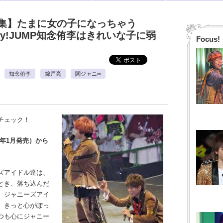
集】たまに女の子になっちゃう
Say!JUMP知念侑李はきれいな子に弱
Focus!
知念侑李
錦戸亮
関ジャニ∞
チェック！
1年1月発売）から
ズアイドル達は、
とき、落ち込んだ
。ジャニーズアイ
。きっと心がぽっ
つも心にジャニー