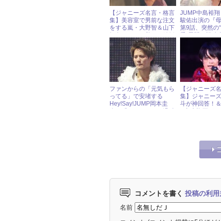
【ジャニーズ名言・格言
JUMP中島裕翔＆
集】美容室で男前な注文
駿佑出演の『
をする嵐・大野智＆山下
第9話、突然の
智久がたどり着いた結婚
愛”展開に視聴
観
否両論……
ファンからの「元気もら
【ジャニーズ
ってる」で安堵する
集】ジャニーズJ
Hey!Say!JUMP岡本圭
斗が神回答！
人、『いただき～』過酷
∞丸山隆平がフ
ロケの裏側を明かす！
動!?
コメントを書く
投稿の利用
名前