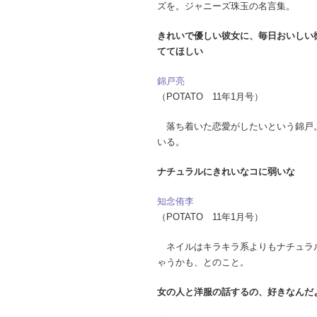
ズを。ジャニーズ珠玉の名言集。
きれいで優しい彼女に、毎日おいしい
ててほしい
錦戸亮
（POTATO 11年1月号）
落ち着いた恋愛がしたいという錦戸
いる。
ナチュラルにきれいなコに弱いな
知念侑李
（POTATO 11年1月号）
ネイルはキラキラ系よりもナチュラ
ゃうかも、とのこと。
女の人と洋服の話するの、好きなんだ