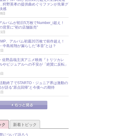
…狩野英孝の提供曲めぐりファンが先輩グ
快感
28日
新アルバムが初日5万枚でNumber_i超え！
の背景に“初の店舗販売”
21日
y!JUMP、アルバム初週20万枚で前作超え！
・中島裕翔が漏らした“本音”とは？
7日
oup・佐野晶哉主演アニメ映画『トリツカレ
ルやビジュアルへの不安が「絶賛に反転」
3日
活動終了でSTARTO・ジュニア界は激動の
識者が語る“原点回帰”と今後への期待
1日
ック
新着トピック
慧について語ろう