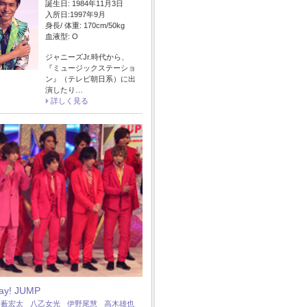
誕生日: 1984年11月3日
入所日:1997年9月
身長/ 体重: 170cm/50kg
血液型: O
ジャニーズJr.時代から、
『ミュージックステーショ
ン』（テレビ朝日系）に出
演したり…
詳しく見る
Say! JUMP
：
薮宏太
八乙女光
伊野尾慧
高木雄也