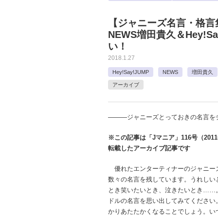
【ジャニーズ名言・格言
NEWS増田貴久＆Hey!
い！
2018.1.27
Hey!Say!JUMP
NEWS
増田貴久
アーカイブ
―――ジャニーズとっておきの名言を
※この記事は「Jマニア」116号（201
転載したアーカイブ記事です
優れたエンターティナーのジャニー
数々の名言を残しています。うれしい
とき笑いたいとき、泣きたいとき……
ドルの名言を思い出してみてください
かりあたたかくなることでしょう。い