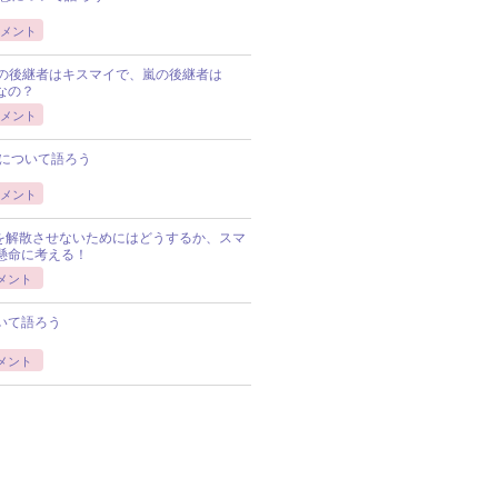
メント
Pの後継者はキスマイで、嵐の後継者は
Pなの？
メント
について語ろう
メント
Pを解散させないためにはどうするか、スマ
懸命に考える！
メント
いて語ろう
メント