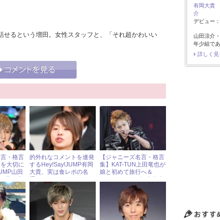
有岡大貴
介
デビュー：2
話せるという増田。女性スタッフと、「それ超かわいい
山田涼介
年少組で
詳しく見
名言・格言
的外れなコメントを連発
【ジャニーズ名言・格言
さを大切に
するHey!Say!JUMP有岡
集】KAT-TUN上田竜也が
JUMP山田
大貴、実は食レポの名
娘と初めて旅行へ＆
Ft2藤ヶ谷
手？
Hey!Say!JUMP知念侑李
たグループ
とウサギの因縁