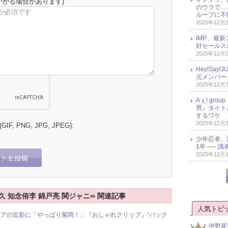
かかる場合があります)
のウラで…
ループに不
2025年12月
IMP.、最
好セールス
2025年12月
Hey!Sa
元メンバー
2025年12月
Aぇ! gr
男』タイト
するワケ
2025年12月
 (GIF, PNG, JPG, JPEG):
少年忍者、
1年 ── 
2025年12月
増田貴久 知念侑李 錦戸亮 関ジャニ∞ 関連記事
人気トピ
アの近影に「やっぱり菊岡！」『おしゃれクリップ』“バック
伊野尾