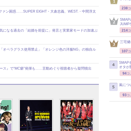
238
コ
ファン困惑……SUPER EIGHT・大倉忠義、WEST.・中間淳太
SMA
JUM
214
報道で気になる過去の「結婚を前提に」発言と実業家モードの加速ぶ
コ
三宅健
舞台で「オペラグラス使用禁止」「オレンジ色の洋服NG」の独自ル
107
コ
SMA
オタが
ニュース』で“MC癖”発揮も……言動めぐり視聴者から疑問噴出
94
コ
嵐につ
93
コ