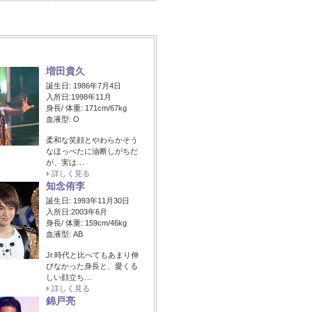
増田貴久
誕生日: 1986年7月4日
入所日:1998年11月
身長/ 体重: 171cm/67kg
血液型: O
柔和な笑顔とやわらかそう
なほっぺたに油断しがちだ
が、実は…
詳しく見る
知念侑李
誕生日: 1993年11月30日
入所日:2003年6月
身長/ 体重: 159cm/46kg
血液型: AB
Jr.時代と比べてもあまり伸
びなかった身長と、愛くる
しい顔立ち…
詳しく見る
錦戸亮