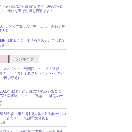
“ドヤ顔嵐”に“女装嵐”まで!? 6枚の写真
で、進化を遂げた嵐を目撃せよ！
idsはいつだって“2人の世界”……!? 思わず笑
真5選
y!JUMP山田涼介に「痩せろブス」と言われて
は誰？
ランキング
、マネジャーで元関西ジュニアの近影に
菊岡！」『おしゃれクリップ』“バックシ
”で再び話題に
2日
O 2025年総まとめ】嵐の活動終了発表に
N、TOKIO解散、ジュニア再編……波乱の一
る
日
esz 2025年炎上事件簿】8人体制始動後からの
――公式サイトで謝罪文発表も
31日
最新アルバムが初日22万超えの好調発進