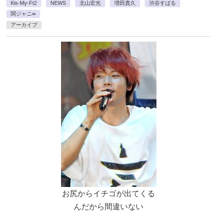
Kis-My-Ft2
NEWS
北山宏光
増田貴久
渋谷すばる
関ジャニ∞
アーカイブ
お尻からイチゴが出てくる
んだから間違いない