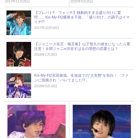
2017年11月26日
2025年9月25日
【プレバト!! ウォッチ】独創的すぎる盛り付けに驚
愕……Kis-My-Ft2横尾＆千賀、「盛り付け」の調子はイマ
イチ!?
2017年10月16日
【ジャニーズ名言・格言集】山下智久の彼女になったら要
注意！＆関ジャニ∞渋谷すばるの理想の恋愛とは？
2018年1月28日
Kis-My-Ft2宮田俊哉、生放送での“大失態”を告白！ ファ
ンに指摘され「バレてました!?」
2018年5月18日