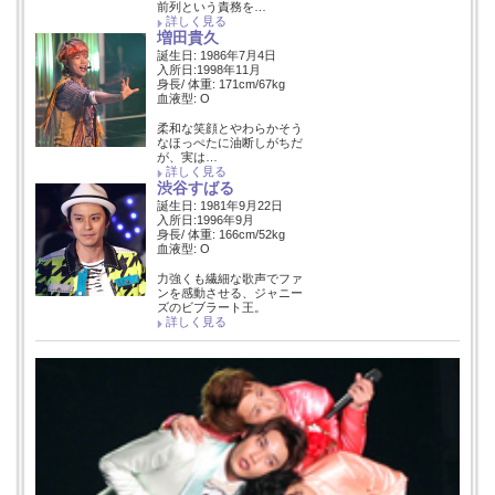
前列という責務を…
詳しく見る
増田貴久
誕生日: 1986年7月4日
入所日:1998年11月
身長/ 体重: 171cm/67kg
血液型: O
柔和な笑顔とやわらかそう
なほっぺたに油断しがちだ
が、実は…
詳しく見る
渋谷すばる
誕生日: 1981年9月22日
入所日:1996年9月
身長/ 体重: 166cm/52kg
血液型: O
力強くも繊細な歌声でファ
ンを感動させる、ジャニー
ズのビブラート王。
詳しく見る