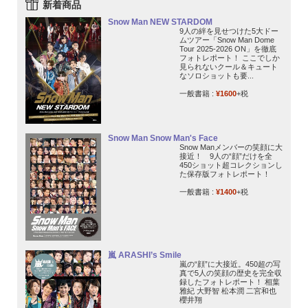
新着商品
Snow Man NEW STARDOM
9人の絆を見せつけた5大ドー
ムツアー「Snow Man Dome
Tour 2025-2026 ON」を徹底
フォトレポート！ ここでしか
見られないクール＆キュート
なソロショットも要...
一般書籍 :
¥1600
+税
Snow Man Snow Man's Face
Snow Manメンバーの笑顔に大
接近！ 9人の“顔”だけを全
450ショット超コレクションし
た保存版フォトレポート！
一般書籍 :
¥1400
+税
嵐 ARASHI’s Smile
嵐の“顔”に大接近。450超の写
真で5人の笑顔の歴史を完全収
録したフォトレポート！ 相葉
雅紀 大野智 松本潤 二宮和也
櫻井翔