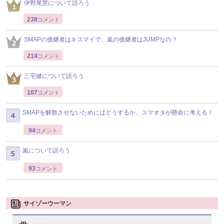
伊野尾慧について語ろう
238
コメント
SMAPの後継者はキスマイで、嵐の後継者はJUMPなの？
214
コメント
三宅健について語ろう
107
コメント
SMAPを解散させないためにはどうするか、スマオタが懸命に考える！
94
コメント
嵐について語ろう
93
コメント
サイゾーウーマン