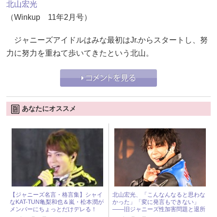
北山宏光
（Winkup 11年2月号）
ジャニーズアイドルはみな最初はJr.からスタートし、努
力に努力を重ねて歩いてきたという北山。
あなたにオススメ
【ジャニーズ名言・格言集】シャイ
北山宏光、「こんなんなると思わな
なKAT-TUN亀梨和也＆嵐・松本潤が
かった」「変に発言もできない」
メンバーにちょっとだけデレる！
――旧ジャニーズ性加害問題と退所
後の“本音” « ジャニーズ研究会