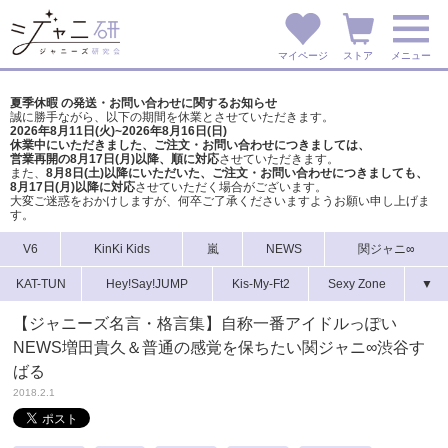
マイページ
ストア
メニュー
夏季休暇 の発送・お問い合わせに関するお知らせ
誠に勝手ながら、以下の期間を休業とさせていただきます。
2026年8月11日(火)~2026年8月16日(日)
休業中にいただきました、ご注文・お問い合わせにつきましては、
営業再開の8月17日(月)以降、順に対応
させていただきます。
また、
8月8日(土)以降にいただいた、ご注文・
お問い合わせにつきましても、
8月17日(月)以降に対応
させていただく場合がございます。
大変ご迷惑をおかけしますが、
何卒ご了承くださいますようお願い申し上げま
す。
V6
KinKi Kids
嵐
NEWS
関ジャニ∞
KAT-TUN
Hey!Say!JUMP
Kis-My-Ft2
Sexy Zone
▼
【ジャニーズ名言・格言集】自称一番アイドルっぽい
NEWS増田貴久＆普通の感覚を保ちたい関ジャニ∞渋谷す
ばる
2018.2.1