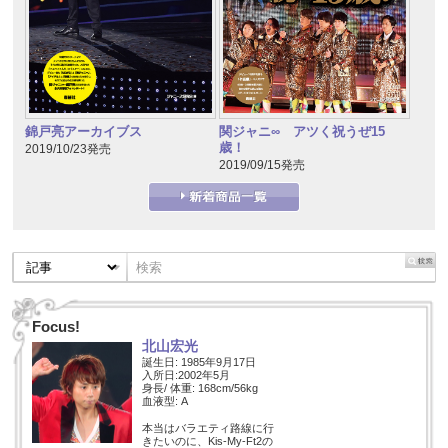
錦戸亮アーカイブス
関ジャニ∞ アツく祝うぜ15
歳！
2019/10/23発売
2019/09/15発売
Focus!
北山宏光
誕生日: 1985年9月17日
入所日:2002年5月
身長/ 体重: 168cm/56kg
血液型: A
本当はバラエティ路線に行
きたいのに、Kis-My-Ft2の