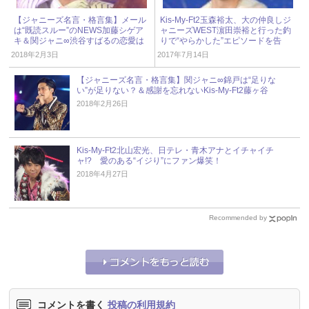
【ジャニーズ名言・格言集】メール
Kis-My-Ft2玉森裕太、大の仲良しジ
は“既読スルー”のNEWS加藤シゲア
ャニーズWEST濵田崇裕と行った釣
キ＆関ジャニ∞渋谷すばるの恋愛は
りで“やらかした”エピソードを告
メールで丸わかり!?
白！
2018年2月3日
2017年7月14日
【ジャニーズ名言・格言集】関ジャニ∞錦戸は“足りな
い”が足りない？＆感謝を忘れないKis-My-Ft2藤ヶ谷
2018年2月26日
Kis-My-Ft2北山宏光、日テレ・青木アナとイチャイチ
ャ!? 愛のある“イジり”にファン爆笑！
2018年4月27日
Recommended by
コメントを書く
投稿の利用規約