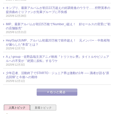
キンプリ、最新アルバムが初日22万超えの好調発進のウラで……狩野英孝の
提供曲めぐりファンが先輩グループに不快感
2025年12月28日
IMP.、最新アルバムが初日5万枚でNumber_i超え！ 好セールスの背景に“初
の店舗販売”
2025年12月21日
Hey!Say!JUMP、アルバム初週20万枚で前作超え！ 元メンバー・中島裕翔
が漏らした“本音”とは？
2025年12月7日
Aぇ! group・佐野晶哉主演アニメ映画『トリツカレ男』タイトルやビジュア
ルへの不安が「絶賛に反転」するワケ
2025年12月3日
少年忍者、活動終了でSTARTO・ジュニア界は激動の1年 ── 識者が語る“原
点回帰”と今後への期待
2025年12月1日
人気トピック
新着トピック