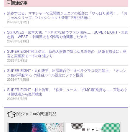
∞ 関連記事
渋谷すばる、マネジャーで元関西ジュニアの近影に「やっぱり菊岡！」『お
しゃれクリップ』“バックショット登場”で再び話題に
2026年3月22日
SixTONES・京本大我、“下ネタ”投稿でファン困惑……SUPER EIGHT・大倉
忠義、WEST.・中間淳太もX投稿で物議醸した過去
2025年8月19日
SUPER EIGHT村上信五、新恋人報道で気になる過去の「結婚を前提に」発
言と実業家モードの加速ぶり
2025年8月9日
SUPER EIGHT・丸山隆平、出演舞台で「オペラグラス使用禁止」「オレン
ジ色の洋服NG」の独自ルール設定にファン困惑
2025年7月25日
SUPER EIGHT・村上信五、『仰天ニュース』で“MC癖”発揮も……言動めぐ
り視聴者から疑問噴出
2025年6月2日
関ジャニ∞の関連商品