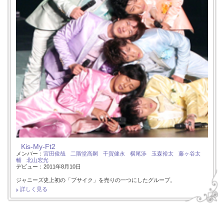
Kis-My-Ft2
メンバー：
宮田俊哉
二階堂高嗣
千賀健永
横尾渉
玉森裕太
藤ヶ谷太
輔
北山宏光
デビュー：2011年8月10日
ジャニーズ史上初の「ブサイク」を売りの一つにしたグループ。
詳しく見る