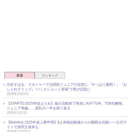
新着
ランキング
渋谷すばる、マネジャーで元関西ジュニアの近影に「やっぱり菊岡！」『お
しゃれクリップ』“バックショット登場”で再び話題に
2026年3月22日
【STARTO 2025年総まとめ】嵐の活動終了発表にKAT-TUN、TOKIO解散、
ジュニア再編……波乱の一年を振り返る
2026年1月1日
【timelesz 2025年炎上事件簿】8人体制始動後からの騒動を回顧――公式サ
イトで謝罪文発表も
2025年12月31日