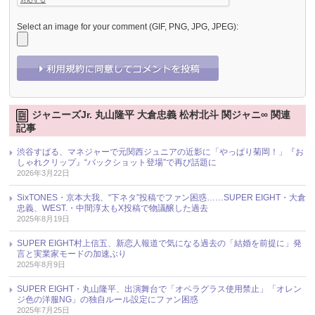
Select an image for your comment (GIF, PNG, JPG, JPEG):
ジャニーズJr. 丸山隆平 大倉忠義 松村北斗 関ジャニ∞ 関連
記事
渋谷すばる、マネジャーで元関西ジュニアの近影に「やっぱり菊岡！」『お
しゃれクリップ』“バックショット登場”で再び話題に
2026年3月22日
SixTONES・京本大我、“下ネタ”投稿でファン困惑……SUPER EIGHT・大倉
忠義、WEST.・中間淳太もX投稿で物議醸した過去
2025年8月19日
SUPER EIGHT村上信五、新恋人報道で気になる過去の「結婚を前提に」発
言と実業家モードの加速ぶり
2025年8月9日
SUPER EIGHT・丸山隆平、出演舞台で「オペラグラス使用禁止」「オレン
ジ色の洋服NG」の独自ルール設定にファン困惑
2025年7月25日