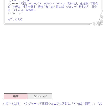
ジャニーズJr.
メンバー：
関西ジャニーズJr.
東京ジャニーズJr.
高橋海人
永瀬廉
平野紫
耀
岸優太
神宮寺勇太
岩橋玄樹
森本慎太郎
ジェシー
松村北斗
田中
樹
京本大我
高地優吾
デビュー：-
詳しく見る
新着
ランキング
渋谷すばる、マネジャーで元関西ジュニアの近影に「やっぱり菊岡！」『お