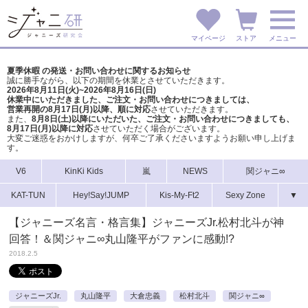
マイページ
ストア
メニュー
夏季休暇 の発送・お問い合わせに関するお知らせ
誠に勝手ながら、以下の期間を休業とさせていただきます。
2026年8月11日(火)~2026年8月16日(日)
休業中にいただきました、ご注文・お問い合わせにつきましては、
営業再開の8月17日(月)以降、順に対応
させていただきます。
また、
8月8日(土)以降にいただいた、ご注文・
お問い合わせにつきましても、
8月17日(月)以降に対応
させていただく場合がございます。
大変ご迷惑をおかけしますが、
何卒ご了承くださいますようお願い申し上げま
す。
V6
KinKi Kids
嵐
NEWS
関ジャニ∞
KAT-TUN
Hey!Say!JUMP
Kis-My-Ft2
Sexy Zone
▼
【ジャニーズ名言・格言集】ジャニーズJr.松村北斗が神
回答！＆関ジャニ∞丸山隆平がファンに感動!?
2018.2.5
ジャニーズJr.
丸山隆平
大倉忠義
松村北斗
関ジャニ∞