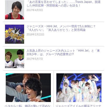
「あの言葉を言わせてしまった」……Travis Japan、脱退
した仲田拡輝・阿部顕嵐への思いを語る！
2017年4月3日
ジャニーズJr.・HiHi Jet、メンバー増員で5人体制に？
「4人がいい」「加入ありがとう」と賛否両論
2018年2月22日
人気急上昇のジャニーズJr.内ユニット「HiHi Jet」と「東
京B少年」は、グループ内恋愛禁止!?
2017年5月7日
ベタから一転、物語が動いて読めな
ジャニーズアイドルが横浜アリーナ