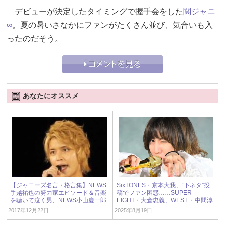
デビューが決定したタイミングで握手会をした
関ジャニ
∞
。夏の暑いさなかにファンがたくさん並び、気合いも入
ったのだそう。
あなたにオススメ
【ジャニーズ名言・格言集】NEWS
SixTONES・京本大我、“下ネタ”投
手越祐也の努力家エピソード＆音楽
稿でファン困惑……SUPER
を聴いて泣く男、NEWS小山慶一郎
EIGHT・大倉忠義、WEST.・中間淳
太もX投稿で物議醸した過去 « ジャ
2017年12月22日
2025年8月19日
ニーズ研究会