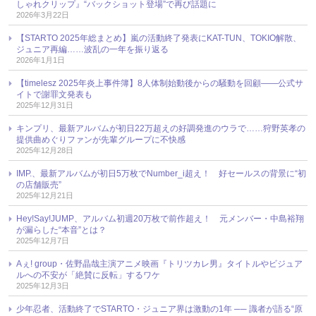
しゃれクリップ』“バックショット登場”で再び話題に
2026年3月22日
【STARTO 2025年総まとめ】嵐の活動終了発表にKAT-TUN、TOKIO解散、
ジュニア再編……波乱の一年を振り返る
2026年1月1日
【timelesz 2025年炎上事件簿】8人体制始動後からの騒動を回顧――公式サ
イトで謝罪文発表も
2025年12月31日
キンプリ、最新アルバムが初日22万超えの好調発進のウラで……狩野英孝の
提供曲めぐりファンが先輩グループに不快感
2025年12月28日
IMP.、最新アルバムが初日5万枚でNumber_i超え！ 好セールスの背景に“初
の店舗販売”
2025年12月21日
Hey!Say!JUMP、アルバム初週20万枚で前作超え！ 元メンバー・中島裕翔
が漏らした“本音”とは？
2025年12月7日
Aぇ! group・佐野晶哉主演アニメ映画『トリツカレ男』タイトルやビジュア
ルへの不安が「絶賛に反転」するワケ
2025年12月3日
少年忍者、活動終了でSTARTO・ジュニア界は激動の1年 ── 識者が語る“原