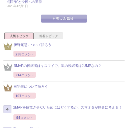
点回帰”と今後への期待
2025年12月1日
人気トピック
新着トピック
伊野尾慧について語ろう
238
コメント
SMAPの後継者はキスマイで、嵐の後継者はJUMPなの？
214
コメント
三宅健について語ろう
107
コメント
SMAPを解散させないためにはどうするか、スマオタが懸命に考える！
94
コメント