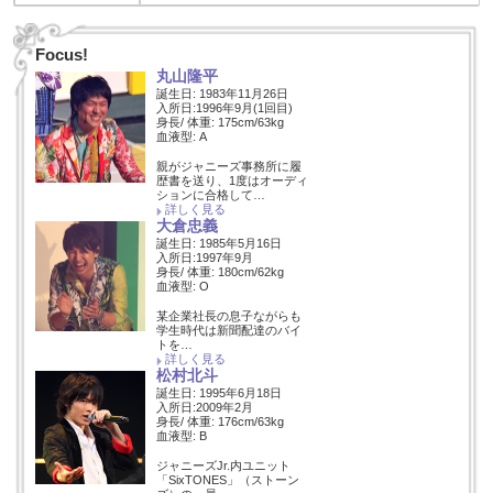
Focus!
丸山隆平
誕生日: 1983年11月26日
入所日:1996年9月(1回目)
身長/ 体重: 175cm/63kg
血液型: A
親がジャニーズ事務所に履
歴書を送り、1度はオーディ
ションに合格して…
詳しく見る
大倉忠義
誕生日: 1985年5月16日
入所日:1997年9月
身長/ 体重: 180cm/62kg
血液型: O
某企業社長の息子ながらも
学生時代は新聞配達のバイ
トを…
詳しく見る
松村北斗
誕生日: 1995年6月18日
入所日:2009年2月
身長/ 体重: 176cm/63kg
血液型: B
ジャニーズJr.内ユニット
「SixTONES」（ストーン