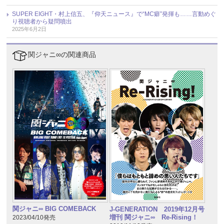
SUPER EIGHT・村上信五、『仰天ニュース』で“MC癖”発揮も……言動めぐ
り視聴者から疑問噴出
2025年6月2日
関ジャニ∞の関連商品
関ジャニ∞ BIG COMEBACK
J-GENERATION 2019年12月号
増刊 関ジャニ∞ Re-Rising！
2023/04/10発売