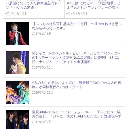
い展開になってきた舞祭組主演ドラ
を“出禁”になる!? 「無法地帯」と
マ『○○な人の末路』
まで言われたファンマナーの酷さ
2018年5月31日
2017年9月27日
【ぶっちゃけ発言】堂本光一「毎日この世の終わりと思い
ながらやっています」
2017年2月8日
関ジャニ∞がスペシャルナビゲーターとして『関ジャニ∞
のTheモーツァルト音楽王No.1決定戦』に登場!! 3月11
日（土）ジャニーズアイドル出演情報
2017年3月10日
4人の人生がテンポよく進む、舞祭組主演の『○○な人の末
路』が同枠歴代2位の好スタート
2018年4月25日
全員30歳のJr.内ユニット・ふぉ～ゆ～、「CDデビュー以
外の道も」「ジャニーズのTEAM NACSに」と野望明かす
2017年4月7日