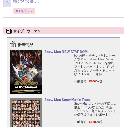
嵐について語ろう
93
コメント
サイゾーウーマン
新着商品
Snow Man NEW STARDOM
9人の絆を見せつけた5大ドー
ムツアー「Snow Man Dome
Tour 2025-2026 ON」を徹底
フォトレポート！ ここでしか
見られないクール＆キュート
なソロショットも要...
一般書籍 :
¥1600
+税
Snow Man Snow Man's Face
Snow Manメンバーの笑顔に大
接近！ 9人の“顔”だけを全
450ショット超コレクションし
た保存版フォトレポート！
一般書籍 :
¥1400
+税