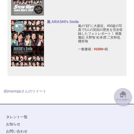
嵐 ARASHI’s Smile
嵐の“顔”に大接近。450超の写
真で5人の笑顔の歴史を完全収
録したフォトレポート！ 相葉
雅紀 大野智 松本潤 二宮和也
櫻井翔
一般書籍 :
¥1500
+税
@jmaniajpさんのツイート
タレント一覧
お知らせ
お問い合わせ