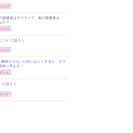
メント
Pの後継者はキスマイで、嵐の後継者は
Pなの？
メント
について語ろう
メント
Pを解散させないためにはどうするか、スマ
懸命に考える！
メント
いて語ろう
メント