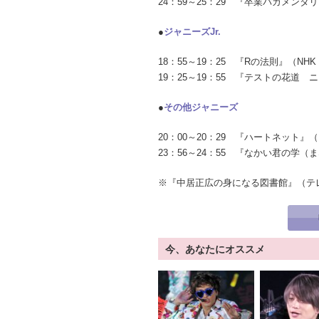
24：59～25：29 『卒業バカメン
●
ジャニーズJr.
18：55～19：25 『Rの法則』（N
19：25～19：55 『テストの花道
●
その他ジャニーズ
20：00～20：29 『ハートネット』
23：56～24：55 『なかい君の学
※『中居正広の身になる図書館』（テ
今、あなたにオススメ