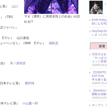
テレビ系）
山口
マオ（濱田）に突然女性との出会いが訪
ト』（TBS
KinKi K
れる!?
顔になる写
んぽジャパン』
Hey!Sa
しまったの
HK Eテレ） 山口達也
 ニューベンゼミ』（NHK Eテレ）
城島茂
新着
渋谷すばる
「やっぱり
ョット登場
K総合）
井ノ原快彦
2026年3月2
【START
KAT-TU
年を振り返
（日本テレビ系）
櫻井翔
2026年1月1
【timel
騒動を回顧
2025年12月
.』（日本テレビ系）
小山慶一郎
キンプリ、