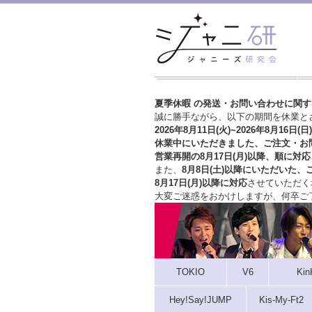
夏季休暇 の発送・お問い合わせに関
誠に勝手ながら、以下の期間を休業と
2026年8月11日(火)~2026年8月16日(日)
休業中にいただきました、ご注文・お
営業再開の8月17日(月)以降、順に対応
また、
8月8日(土)以降にいただいた、
8月17日(月)以降に対応
させていただく
大変ご迷惑をおかけしますが、
何卒ご
TOKIO
V6
Kin
Hey!Say!JUMP
Kis-My-Ft2