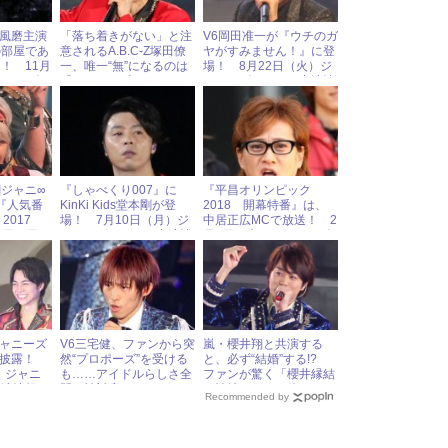
菊池風磨主演
「落ち着きがない」と注
V6岡田准一が『ウチのガ
の部屋であ
意されるA.B.C-Z塚田僚
ヤがすみません！』に登
！ 11月
一、唯一“無”になるのは
場！ 8月22日（火）ジ
ャニーズア
「○○してる時」！
ャニーズアイドル出演情
報
報
関ジャニ∞
『しゃべくり007』に
『平昌オリンピック
 『人気番
KinKi Kids堂本剛が登
2018 開幕特番』は、
2017
場！ 7月10日（月）ジ
中居正広MCで放送！ 2
2日（日）
ャニーズアイドル出演情
月8日（木）ジャニーズ
イドル出演
報
アイドル出演情報
ャニーズ
V6三宅健、ファンから突
嵐・櫻井翔と共演する
を披露！
然“プロポーズ”を受ける
と、必ず“結婚”する!?
）ジャニ
も……アイドルらしさ全
ファンが驚く「櫻井縁結
出演情報
開の神対応！
び神社」って一体なに？
Recommended by