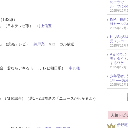
のウラで…
ループに不
2025年12月
（TBS系）
IMP.、最
好セールス
かし』（日本テレビ系）
村上信五
2025年12月
Hey!Sa
元メンバー
倶楽部』（読売テレビ）
錦戸亮
※ローカル放送
2025年12月
Aぇ! gr
男』タイト
するワケ
2025年12月
員集合 君ならデキる!!』（テレビ朝日系）
中丸雄一
少年忍者、
1年 ── 
2025年12月
5時』（NHK総合）（週1～2回放送の「ニュースがわかるよう
人気トピ
伊野尾