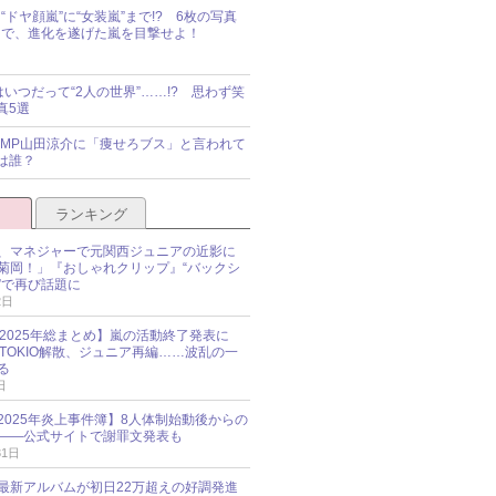
“ドヤ顔嵐”に“女装嵐”まで!? 6枚の写真
で、進化を遂げた嵐を目撃せよ！
idsはいつだって“2人の世界”……!? 思わず笑
真5選
y!JUMP山田涼介に「痩せろブス」と言われて
は誰？
ランキング
、マネジャーで元関西ジュニアの近影に
菊岡！」『おしゃれクリップ』“バックシ
”で再び話題に
2日
O 2025年総まとめ】嵐の活動終了発表に
N、TOKIO解散、ジュニア再編……波乱の一
る
日
esz 2025年炎上事件簿】8人体制始動後からの
――公式サイトで謝罪文発表も
31日
最新アルバムが初日22万超えの好調発進