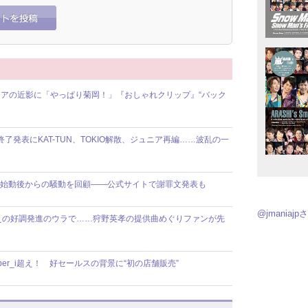
アの近影に「やっぱり菊岡！」『おしゃれクリップ』“バック
動終了発表にKAT-TUN、TOKIO解散、ジュニア再編……波乱の一
】8人体制始動後からの騒動を回顧――公式サイトで謝罪文発表も
@jmania
えの好調発進のウラで……狩野英孝の提供曲めぐりファンが先
ber_i超え！ 好セールスの背景に“初の店舗販売”