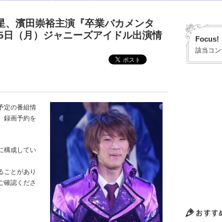
流星、濱田崇裕主演『卒業バカメンタ
月5日（月）ジャニーズアイドル出演情
Focus!
該当コン
予定の番組情
、録画予約を
に構成してい
ることがあり
ご確認くださ