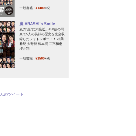
一般書籍 :
¥1400
+税
嵐 ARASHI’s Smile
嵐の“顔”に大接近。450超の写
真で5人の笑顔の歴史を完全収
録したフォトレポート！ 相葉
雅紀 大野智 松本潤 二宮和也
櫻井翔
一般書籍 :
¥1500
+税
jpさんのツイート