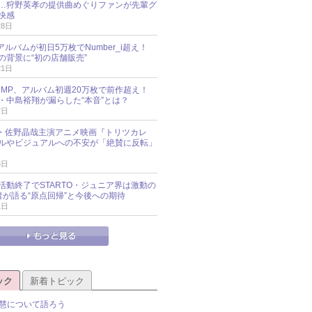
…狩野英孝の提供曲めぐりファンが先輩グ
快感
28日
新アルバムが初日5万枚でNumber_i超え！
の背景に“初の店舗販売”
21日
y!JUMP、アルバム初週20万枚で前作超え！
・中島裕翔が漏らした“本音”とは？
7日
oup・佐野晶哉主演アニメ映画『トリツカレ
ルやビジュアルへの不安が「絶賛に反転」
3日
活動終了でSTARTO・ジュニア界は激動の
識者が語る“原点回帰”と今後への期待
1日
ック
新着トピック
慧について語ろう