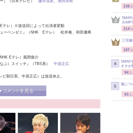
タリー』（日本テレビ）
藤井流星
、
濱田崇裕
238
コ
SMA
JUM
HK Eテレ）※放送回によって出演者変動
214
コ
 ニューベンゼミ』（NHK Eテレ） 松井奏、和田優希
三宅健
107
コ
（NHK Eテレ）風間俊介
SMA
（まなぶ）スイッチ』（TBS系）
中居正広
オタが
94
コ
レビ朝日系、中居正広）は放送休止。
嵐につ
93
コ