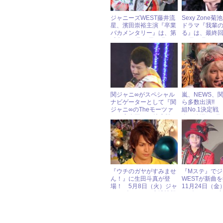
ジャニーズWEST藤井流
Sexy Zone
星、濱田崇裕主演『卒業
ドラマ『我輩
バカメンタリー』は、第
る』は、最終回
9話！ 3月19日（月）
20日（月）ジ
ジャニーズアイドル出演
イドル出演情
情報
関ジャニ∞がスペシャル
嵐、NEWS、
ナビゲーターとして『関
ら多数出演!!
ジャニ∞のTheモーツァ
組No.1決定戦 
ルト音楽王No.1決定戦』
春』放送 4月
に登場!! 3月11日（土）
ジャニーズア
ジャニーズアイドル出演
情報
情報
『ウチのガヤがすみませ
『Mステ』でジ
ん！』に生田斗真が登
WESTが新曲
場！ 5月8日（火）ジャ
11月24日（金
ニーズアイドル出演情報
ーズアイドル