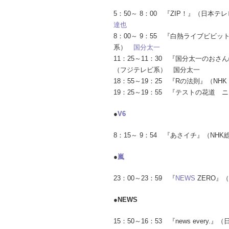
5：50～ 8：00 『ZIP！』（日本
達也
8：00～ 9：55 『白熱ライブビビッ
系）
国分太一
11：25～11：30 『国分太一のおさ
（フジテレビ系） 国分太一
18：55～19：25 『Rの法則』（N
19：25～19：55 『テストの花道
●
V6
8：15～ 9：54 『あさイチ』（NH
●
嵐
23：00～23：59 『
NEWS
ZERO』
●NEWS
15：50～16：53 『news every