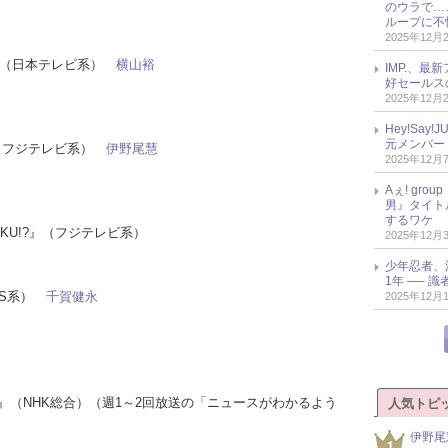
のウラで…
ループに不
2025年12月
！』（日本テレビ系）
横山裕
IMP.、最
好セールス
2025年12月
Hey!Sa
元メンバー
』（フジテレビ系）
伊野尾慧
2025年12月
Aぇ! gr
男』タイト
するワケ
AIKU!?』（フジテレビ系）
2025年12月
少年忍者、
1年 ── 
TBS系）
千賀健永
2025年12月
5時』（NHK総合）（週1～2回放送の「ニュースがわかるよう
人気トピ
伊野尾