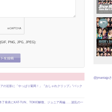
 (GIF, PNG, JPG, JPEG):
@jmania
アの近影に「やっぱり菊岡！」『おしゃれクリップ』“バック
動終了発表にKAT-TUN、TOKIO解散、ジュニア再編……波乱の一