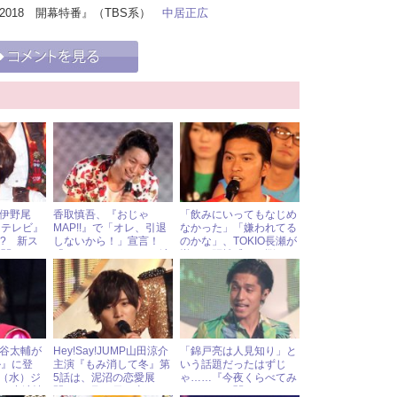
ク2018 開幕特番』（TBS系）
中居正広
MP伊野尾
香取慎吾、『おじゃ
「飲みにいってもなじめ
しテレビ』
MAP!!』で「オレ、引退
なかった」「嫌われてる
!? 新ス
しないから！」宣言！
のかな」、TOKIO長瀬が
苦闘！
「はじまりのうた」の演
嵐との距離感にお悩み
出もファンの涙を誘う
中？
藤ヶ谷太輔が
Hey!Say!JUMP山田涼介
「錦戸亮は人見知り」と
ル』に登
主演『もみ消して冬』第
いう話題だったはずじ
日（水）ジ
5話は、泥沼の恋愛展
ゃ……『今夜くらべてみ
ドル出演情
開!? 2月10日（土）ジ
ました』で関ジャニ∞