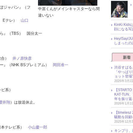
さんぽジャパン』（フ
中居くんがメインキャスターなら間
違いない
HK Eテレ）
山口
KinKi K
顔になる写
たら』（TBS） 国分太一
Hey!Sa
しまったの
新着
K総合）
井ノ原快彦
ラー』（NHK BSプレミアム）
岡田准一
渋谷すばる
「やっぱり
ョット登場
2026年3月2
レビ系）
【START
KAT-TU
年を振り返
櫻井翔
）は放送休止。
2026年1月1
【timel
騒動を回顧
2025年12月
.』（日本テレビ系）
小山慶一郎
キンプリ、