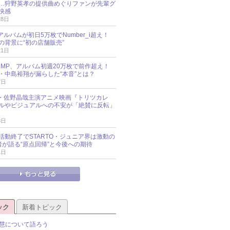
…狩野英孝の提供曲めぐりファンが先輩グ
快感
28日
新アルバムが初日5万枚でNumber_i超え！
の背景に“初の店舗販売”
21日
y!JUMP、アルバム初週20万枚で前作超え！
・中島裕翔が漏らした“本音”とは？
7日
oup・佐野晶哉主演アニメ映画『トリツカレ
ルやビジュアルへの不安が「絶賛に反転」
3日
活動終了でSTARTO・ジュニア界は激動の
識者が語る“原点回帰”と今後への期待
1日
ック
新着トピック
慧について語ろう