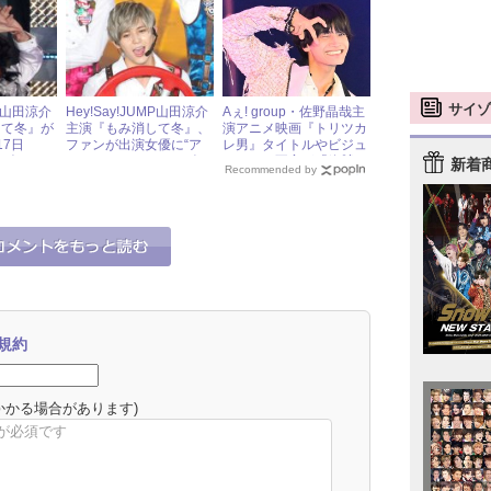
ャニーズアイドル出演情
の“闇”が暴かれる!?
報
サイゾ
MP山田涼介
Hey!Say!JUMP山田涼介
Aぇ! group・佐野晶哉主
して冬』が
主演『もみ消して冬』、
演アニメ映画『トリツカ
17日
ファンが出演女優に“ア
レ男』タイトルやビジュ
ーズアイド
ンチコメント”をして炎
アルへの不安が「絶賛に
新着
Recommended by
上騒ぎに
反転」するワケ « ジャニ
ーズ研究会
規約
かかる場合があります)