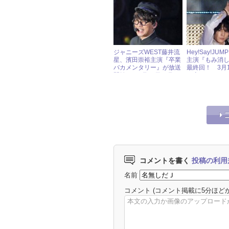
い」と本人も絶賛
報
ジャニーズWEST藤井流
Hey!Say!JU
星、濱田崇裕主演『卒業
主演『もみ消
バカメンタリー』が放送
最終回！ 3月
開始！ 1月22日（月）
（土）ジャニ
ジャニーズアイドル出演
ル出演情報
情報
コメントを書く
投稿の利用
名前
コメント
(コメント掲載に5分ほど