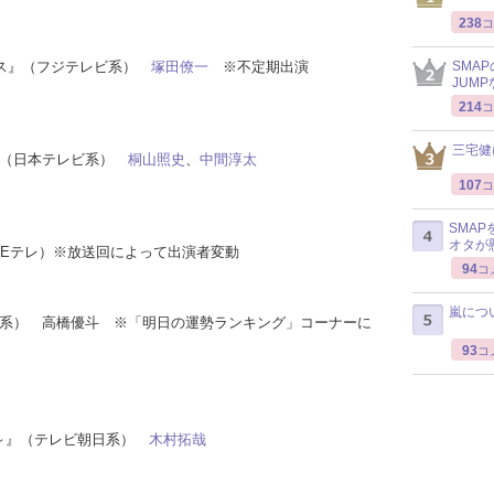
238
コ
ックス』（フジテレビ系）
塚田僚一
※不定期出演
SMA
JUM
214
コ
三宅健
！』（日本テレビ系）
桐山照史
、
中間淳太
107
コ
SMA
オタが
HK Eテレ）※放送回によって出演者変動
94
コ
嵐につ
TBS系） 高橋優斗 ※「明日の運勢ランキング」コーナーに
93
コ
護人～』（テレビ朝日系）
木村拓哉