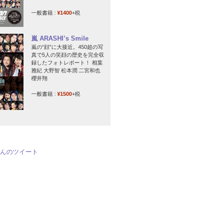
一般書籍 :
¥1400
+税
嵐 ARASHI’s Smile
嵐の“顔”に大接近。450超の写
真で5人の笑顔の歴史を完全収
録したフォトレポート！ 相葉
雅紀 大野智 松本潤 二宮和也
櫻井翔
一般書籍 :
¥1500
+税
jpさんのツイート