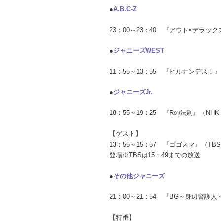
●
A.B.C-Z
23：00～23：40 『アウト×デラ
●
ジャニーズWEST
11：55～13：55 『ヒルナンデス
●
ジャニーズJr.
18：55～19：25 『Rの法則』（N
【ゲスト】
13：55～15：57 『ゴゴスマ』（
登場※TBSは15：49までの放送
●
その他ジャニーズ
21：00～21：54 『BG～身辺警
【特番】