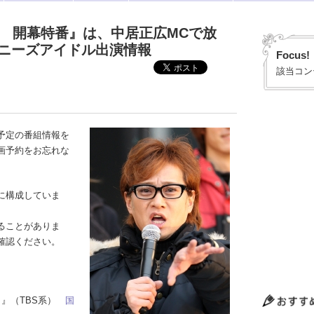
8 開幕特番』は、中居正広MCで放
ャニーズアイドル出演情報
Focus!
該当コン
予定の番組情報を
画予約をお忘れな
に構成していま
ることがありま
確認ください。
ット』（TBS系）
国