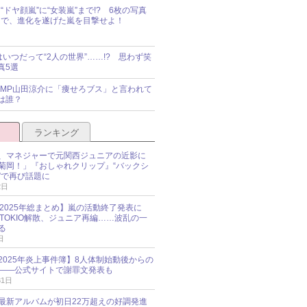
“ドヤ顔嵐”に“女装嵐”まで!? 6枚の写真
で、進化を遂げた嵐を目撃せよ！
idsはいつだって“2人の世界”……!? 思わず笑
真5選
y!JUMP山田涼介に「痩せろブス」と言われて
は誰？
ランキング
、マネジャーで元関西ジュニアの近影に
菊岡！」『おしゃれクリップ』“バックシ
”で再び話題に
2日
O 2025年総まとめ】嵐の活動終了発表に
N、TOKIO解散、ジュニア再編……波乱の一
る
日
esz 2025年炎上事件簿】8人体制始動後からの
――公式サイトで謝罪文発表も
31日
最新アルバムが初日22万超えの好調発進