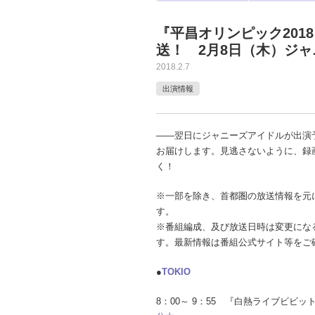
『平昌オリンピック201
送！ 2月8日（木）ジ
2018.2.7
出演情報
――翌日にジャニーズアイドルが出演
お届けします。見逃さないように、録
く！
※一部を除き、首都圏の放送情報を元
す。
※番組編成、及び放送日時は変更にな
す。最新情報は番組公式サイト等をご
●
TOKIO
8：00～ 9：55 『白熱ライブビビ