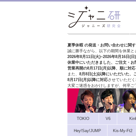
夏季休暇 の発送・お問い合わせに関
誠に勝手ながら、以下の期間を休業と
2026年8月11日(火)~2026年8月16日(日)
休業中にいただきました、ご注文・お
営業再開の8月17日(月)以降、順に対応
また、
8月8日(土)以降にいただいた、
8月17日(月)以降に対応
させていただく
大変ご迷惑をおかけしますが、
何卒ご
TOKIO
V6
Kin
Hey!Say!JUMP
Kis-My-Ft2