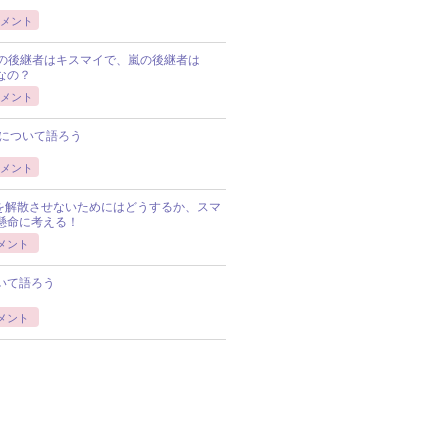
メント
Pの後継者はキスマイで、嵐の後継者は
Pなの？
メント
について語ろう
メント
Pを解散させないためにはどうするか、スマ
懸命に考える！
メント
いて語ろう
メント