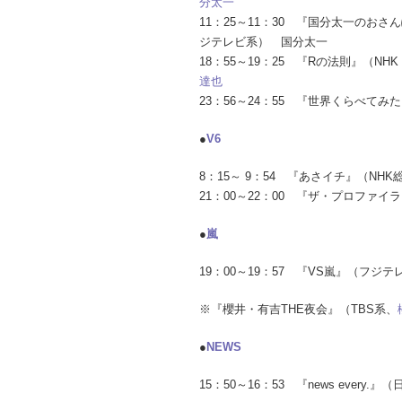
分太一
11：25～11：30 『国分太一のお
ジテレビ系） 国分太一
18：55～19：25 『Rの法則』（N
達也
23：56～24：55 『世界くらべてみ
●
V6
8：15～ 9：54 『あさイチ』（NH
21：00～22：00 『ザ・プロファイ
●
嵐
19：00～19：57 『VS嵐』（フジテ
※『櫻井・有吉THE夜会』（TBS系、
●
NEWS
15：50～16：53 『news every