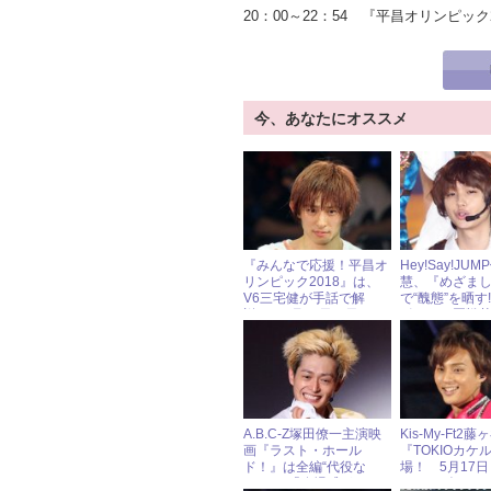
20：00～22：54 『平昌オリンピッ
今、あなたにオススメ
『みんなで応援！平昌オ
Hey!Say!JU
リンピック2018』は、
慧、『めざま
V6三宅健が手話で解
で“醜態”を晒す
説！ 2月18日（日）ジ
ポーツに悪戦
ャニーズアイドル出演情
報
A.B.C-Z塚田僚一主演映
Kis-My-Ft2
画『ラスト・ホール
『TOKIOカケ
ド！』は全編“代役な
場！ 5月17
し”！ 「臨場感がすご
ャニーズアイ