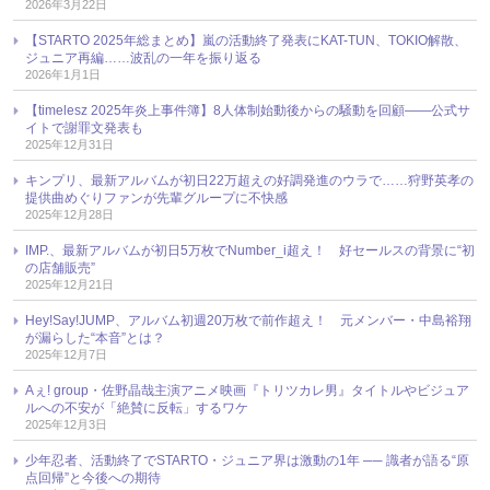
2026年3月22日
【STARTO 2025年総まとめ】嵐の活動終了発表にKAT-TUN、TOKIO解散、
ジュニア再編……波乱の一年を振り返る
2026年1月1日
【timelesz 2025年炎上事件簿】8人体制始動後からの騒動を回顧――公式サ
イトで謝罪文発表も
2025年12月31日
キンプリ、最新アルバムが初日22万超えの好調発進のウラで……狩野英孝の
提供曲めぐりファンが先輩グループに不快感
2025年12月28日
IMP.、最新アルバムが初日5万枚でNumber_i超え！ 好セールスの背景に“初
の店舗販売”
2025年12月21日
Hey!Say!JUMP、アルバム初週20万枚で前作超え！ 元メンバー・中島裕翔
が漏らした“本音”とは？
2025年12月7日
Aぇ! group・佐野晶哉主演アニメ映画『トリツカレ男』タイトルやビジュア
ルへの不安が「絶賛に反転」するワケ
2025年12月3日
少年忍者、活動終了でSTARTO・ジュニア界は激動の1年 ── 識者が語る“原
点回帰”と今後への期待