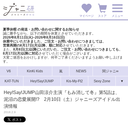
マイページ
ストア
メニュー
夏季休暇 の発送・お問い合わせに関するお知らせ
誠に勝手ながら、以下の期間を休業とさせていただきます。
2026年8月11日(火)~2026年8月16日(日)
休業中にいただきました、ご注文・お問い合わせにつきましては、
営業再開の8月17日(月)以降、順に対応
させていただきます。
また、
8月8日(土)以降にいただいた、ご注文・
お問い合わせにつきましても、
8月17日(月)以降に対応
させていただく場合がございます。
大変ご迷惑をおかけしますが、
何卒ご了承くださいますようお願い申し上げま
す。
V6
KinKi Kids
嵐
NEWS
関ジャニ∞
KAT-TUN
Hey!Say!JUMP
Kis-My-Ft2
Sexy Zone
▼
Hey!Say!JUMP山田涼介主演『もみ消して冬』第5話は、
泥沼の恋愛展開!? 2月10日（土）ジャニーズアイドル出
演情報
2018.2.9