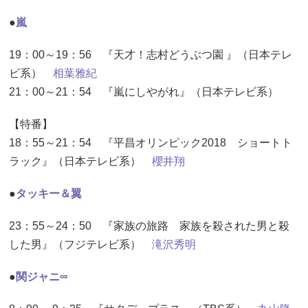
●
嵐
19：00～19：56 『天才！志村どうぶつ園 』（日本テレ
ビ系）
相葉雅紀
21：00～21：54 『嵐にしやがれ』（日本テレビ系）
【特番】
18：55～21：54 『平昌オリンピック2018 ショートト
ラック』（日本テレビ系）
櫻井翔
●
タッキー＆翼
23：55～24：50 『家族の旅路 家族を殺された男と殺
した男』（フジテレビ系）
滝沢秀明
●
関ジャニ∞