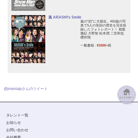
嵐 ARASHI’s Smile
嵐の“顔”に大接近。450超の写
真で5人の笑顔の歴史を完全収
録したフォトレポート！ 相葉
雅紀 大野智 松本潤 二宮和也
櫻井翔
一般書籍 :
¥1500
+税
@jmaniajpさんのツイート
タレント一覧
お知らせ
お問い合わせ
会社概要