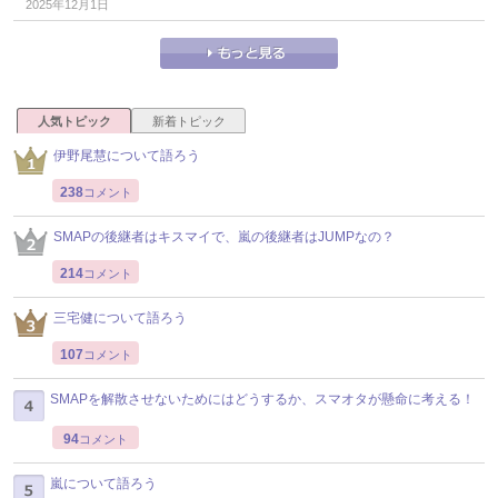
2025年12月1日
人気トピック
新着トピック
伊野尾慧について語ろう
238
コメント
SMAPの後継者はキスマイで、嵐の後継者はJUMPなの？
214
コメント
三宅健について語ろう
107
コメント
SMAPを解散させないためにはどうするか、スマオタが懸命に考える！
94
コメント
嵐について語ろう