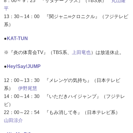
8：00～ 9：25 『サタデープラス』（TBS系）
丸山隆
平
13：30～14：00 『関ジャニ∞クロニクル』（フジテレビ
系）
●
KAT-TUN
※『炎の体育会TV』（TBS系、
上田竜也
）は放送休止。
●
Hey!Say!JUMP
12：00～13：30 『メレンゲの気持ち』（日本テレビ
系）
伊野尾慧
14：00～14：30 『いただきハイジャンプ』（フジテレ
ビ）
22：00～22：54 『もみ消して冬』（日本テレビ系）
山田涼介