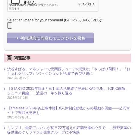
Select an image for your comment (GIF, PNG, JPG, JPEG):
関連記事
渋谷すばる、マネジャーで元関西ジュニアの近影に「やっぱり菊岡！」『お
しゃれクリップ』“バックショット登場”で再び話題に
2026年3月22日
【STARTO 2025年総まとめ】嵐の活動終了発表にKAT-TUN、TOKIO解散、
ジュニア再編……波乱の一年を振り返る
2026年1月1日
【timelesz 2025年炎上事件簿】8人体制始動後からの騒動を回顧――公式サ
イトで謝罪文発表も
2025年12月31日
キンプリ、最新アルバムが初日22万超えの好調発進のウラで……狩野英孝の
提供曲めぐりファンが先輩グループに不快感