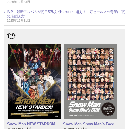
2025年12月28日
IMP.、最新アルバムが初日5万枚でNumber_i超え！ 好セールスの背景に“初
の店舗販売”
2025年12月21日
Snow Man NEW STARDOM
Snow Man Snow Man's Face