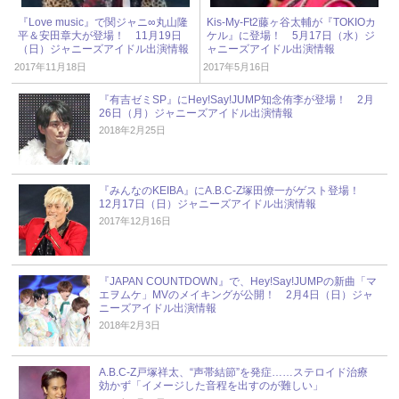
『Love music』で関ジャニ∞丸山隆
Kis-My-Ft2藤ヶ谷太輔が『TOKIOカ
平＆安田章大が登場！ 11月19日
ケル』に登場！ 5月17日（水）ジ
（日）ジャニーズアイドル出演情報
ャニーズアイドル出演情報
2017年11月18日
2017年5月16日
『有吉ゼミSP』にHey!Say!JUMP知念侑李が登場！ 2月
26日（月）ジャニーズアイドル出演情報
2018年2月25日
『みんなのKEIBA』にA.B.C-Z塚田僚一がゲスト登場！
12月17日（日）ジャニーズアイドル出演情報
2017年12月16日
『JAPAN COUNTDOWN』で、Hey!Say!JUMPの新曲「マ
エヲムケ」MVのメイキングが公開！ 2月4日（日）ジャ
ニーズアイドル出演情報
2018年2月3日
A.B.C-Z戸塚祥太、“声帯結節”を発症……ステロイド治療
効かず「イメージした音程を出すのが難しい」