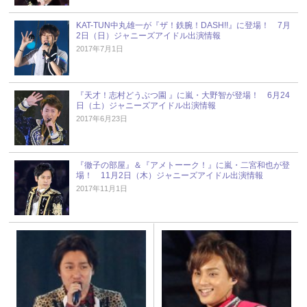
KAT-TUN中丸雄一が『ザ！鉄腕！DASH!!』に登場！ 7月
2日（日）ジャニーズアイドル出演情報
2017年7月1日
『天才！志村どうぶつ園 』に嵐・大野智が登場！ 6月24
日（土）ジャニーズアイドル出演情報
2017年6月23日
『徹子の部屋』＆『アメトーーク！』に嵐・二宮和也が登
場！ 11月2日（木）ジャニーズアイドル出演情報
2017年11月1日