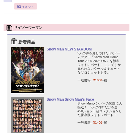
93
コメント
サイゾーウーマン
新着商品
Snow Man NEW STARDOM
9人の絆を見せつけた5大ドー
ムツアー「Snow Man Dome
Tour 2025-2026 ON」を徹底
フォトレポート！ ここでしか
見られないクール＆キュート
なソロショットも要...
一般書籍 :
¥1600
+税
Snow Man Snow Man's Face
Snow Manメンバーの笑顔に大
接近！ 9人の“顔”だけを全
450ショット超コレクションし
た保存版フォトレポート！
一般書籍 :
¥1400
+税