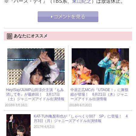
※『バース・デイ』（TBS系、
東山紀之
）は放送休止。
あなたにオススメ
Hey!Say!JUMP山田涼介主演『もみ
中居正広MCの『UTAGE！』に舞祭
消して冬』が最終回！ 3月17日
組が登場！ 6月21日（木）ジャニ
（土）ジャニーズアイドル出演情報
ーズアイドル出演情報
2018年3月16日
2018年6月20日
KAT-TUN亀梨和也が『しゃべくり007 SP』に登場！ 4
月3日（月）ジャニーズアイドル出演情報
2017年4月2日