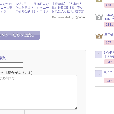
日あなたの
12月2日～12月15日あな
【視聴率】『人事の人
238
コ
ャニーズ研
たの運勢は？ ジャニー
見』最終回3.8％、TVer
ニオタ
ズ研究会的【ジャニオタ
お気に入り数4万減で苦
SMA
】
HOROSCOPE】
戦……“俳優・松田元
Recommended by
JUM
太”の評判は？ « ジャニ
ーズ研究会
214
コ
三宅健
107
コ
SMA
オタが
規約
94
コ
嵐につ
かかる場合があります)
93
コ