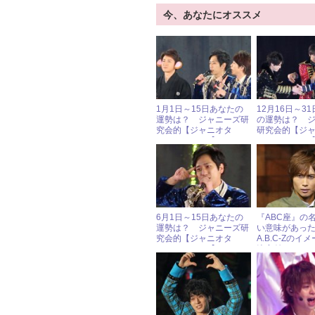
今、あなたにオススメ
1月1日～15日あなたの
12月16日～3
運勢は？ ジャニーズ研
の運勢は？ 
究会的【ジャニオタ
研究会的【ジ
HOROSCOPE】
HOROSCOPE
6月1日～15日あなたの
『ABC座』の
運勢は？ ジャニーズ研
い意味があった
究会的【ジャニオタ
A.B.C-Zのイ
HOROSCOPE】
決定付けた、
長の“発想力”