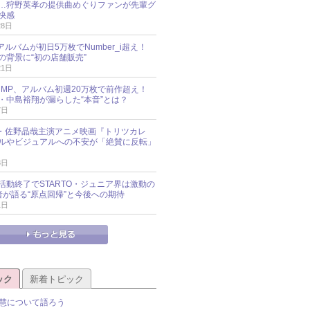
…狩野英孝の提供曲めぐりファンが先輩グ
快感
28日
新アルバムが初日5万枚でNumber_i超え！
の背景に“初の店舗販売”
21日
y!JUMP、アルバム初週20万枚で前作超え！
・中島裕翔が漏らした“本音”とは？
7日
oup・佐野晶哉主演アニメ映画『トリツカレ
ルやビジュアルへの不安が「絶賛に反転」
3日
活動終了でSTARTO・ジュニア界は激動の
識者が語る“原点回帰”と今後への期待
1日
ック
新着トピック
慧について語ろう