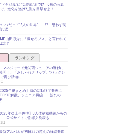
“ドヤ顔嵐”に“女装嵐”まで!? 6枚の写真
で、進化を遂げた嵐を目撃せよ！
idsはいつだって“2人の世界”……!? 思わず笑
真5選
y!JUMP山田涼介に「痩せろブス」と言われて
は誰？
ランキング
、マネジャーで元関西ジュニアの近影に
菊岡！」『おしゃれクリップ』“バックシ
”で再び話題に
2日
O 2025年総まとめ】嵐の活動終了発表に
N、TOKIO解散、ジュニア再編……波乱の一
る
日
esz 2025年炎上事件簿】8人体制始動後からの
――公式サイトで謝罪文発表も
31日
最新アルバムが初日22万超えの好調発進