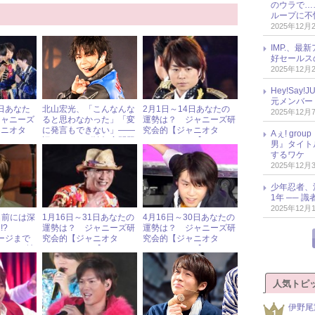
のウラで…
ループに不
2025年12月
IMP.、最
好セールス
2025年12月
Hey!Sa
元メンバー
1日あなた
北山宏光、「こんなんな
2月1日～14日あなたの
2025年12月
ジャニーズ
ると思わなかった」「変
運勢は？ ジャニーズ研
ャニオタ
に発言もできない」――
究会的【ジャニオタ
Aぇ! gr
】
旧ジャニーズ性加害問題
HOROSCOPE】
男』タイト
と退所後の“本音” « ジャ
するワケ
ニーズ研究会
2025年12月
少年忍者、
1年 ── 
2025年12月
名前には深
1月16日～31日あなたの
4月16日～30日あなたの
!?
運勢は？ ジャニーズ研
運勢は？ ジャニーズ研
メージまで
究会的【ジャニオタ
究会的【ジャニオタ
ジャニー社
HOROSCOPE】
HOROSCOPE】
人気トピ
伊野尾