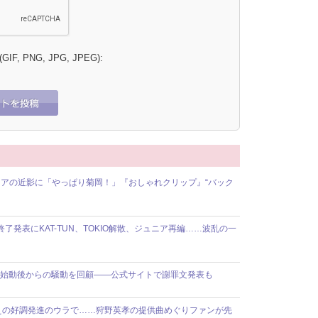
 (GIF, PNG, JPG, JPEG):
アの近影に「やっぱり菊岡！」『おしゃれクリップ』“バック
動終了発表にKAT-TUN、TOKIO解散、ジュニア再編……波乱の一
】8人体制始動後からの騒動を回顧――公式サイトで謝罪文発表も
えの好調発進のウラで……狩野英孝の提供曲めぐりファンが先