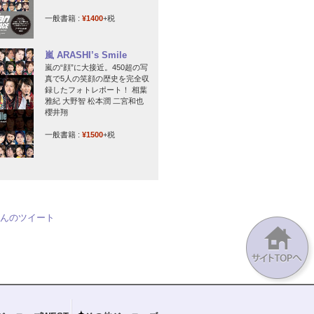
一般書籍 :
¥1400
+税
嵐 ARASHI’s Smile
嵐の“顔”に大接近。450超の写
真で5人の笑顔の歴史を完全収
録したフォトレポート！ 相葉
雅紀 大野智 松本潤 二宮和也
櫻井翔
一般書籍 :
¥1500
+税
jpさんのツイート