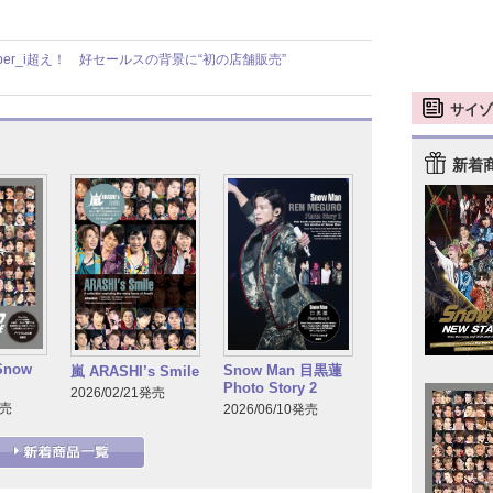
ber_i超え！ 好セールスの背景に“初の店舗販売”
サイゾ
新着
Snow
Snow Man 目黒蓮
嵐 ARASHI’s Smile
Photo Story 2
2026/02/21発売
発売
2026/06/10発売