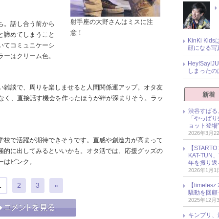
射手座の大野さんはミスに注
ち。話し合う前から
意！
と諦めてしまうこと
KinKi K
いてコミュニケーシ
顔になる写
ラーはクリーム色。
Hey!Sa
しまったの
い雑談で、周りを楽しませると人間関係運アップ。オタ友
新着
はなく、直接話す機会を作ったほうが絆が深まりそう。ラッ
渋谷すばる
「やっぱり
ョット登場
2026年3月2
学校で活躍が期待できそうです。直感や創造力が高まって
【START
極的に出してみるといいかも。オタ活では、応援グッズの
KAT-TU
ーはピンク。
年を振り返
2026年1月1
1
2
3
»
【timel
騒動を回顧
2025年12月
キンプリ、