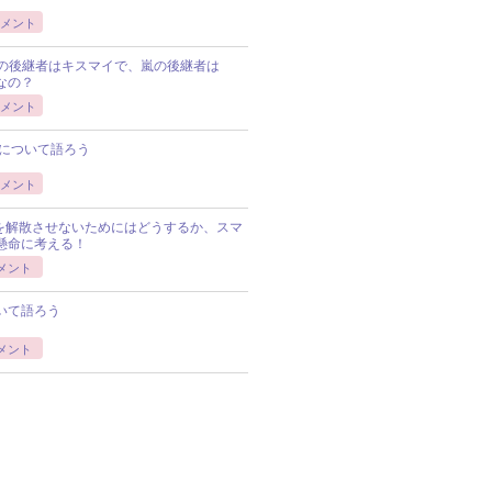
メント
Pの後継者はキスマイで、嵐の後継者は
Pなの？
メント
について語ろう
メント
Pを解散させないためにはどうするか、スマ
懸命に考える！
メント
いて語ろう
メント