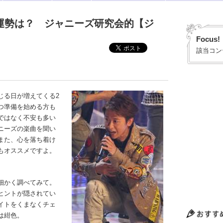
の運勢は？ ジャニーズ研究会的【ジ
】
Focus!
該当コン
る日が増えてくる2
つ準備を始める方も
ではなく不安も多い
ニーズの楽曲を聞い
また、心を落ち着け
もオススメですよ。
細かく調べてみて。
ヒントが隠されてい
イトをくまなくチェ
は紺色。