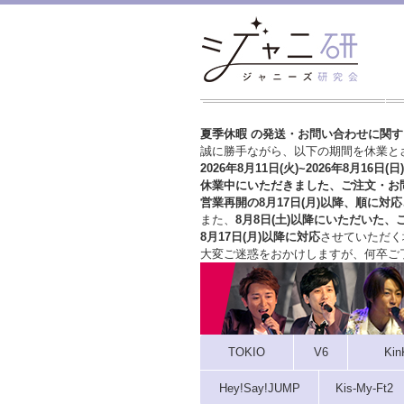
夏季休暇 の発送・お問い合わせに関
誠に勝手ながら、以下の期間を休業と
2026年8月11日(火)~2026年8月16日(日)
休業中にいただきました、ご注文・お
営業再開の8月17日(月)以降、順に対応
また、
8月8日(土)以降にいただいた、
8月17日(月)以降に対応
させていただく
大変ご迷惑をおかけしますが、
何卒ご
TOKIO
V6
Kin
Hey!Say!JUMP
Kis-My-Ft2