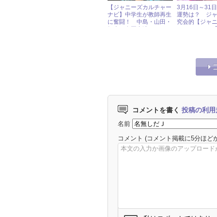
【ジャニーズカルチャー
3月16日～31
ナビ】中学生が教師再生
運勢は？ ジ
に奮闘！ 中島・山田・
究会的【ジャ
知念・有岡出演 ドラマ
HOROSCOPE
『スクラップ・ティーチ
ャー』
コメントを書く
投稿の利用
名前
コメント
(コメント掲載に5分ほど