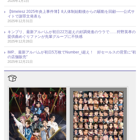
2026年1月1日
【timelesz 2025年炎上事件簿】8人体制始動後からの騒動を回顧――公式サ
イトで謝罪文発表も
2025年12月31日
キンプリ、最新アルバムが初日22万超えの好調発進のウラで……狩野英孝の
提供曲めぐりファンが先輩グループに不快感
2025年12月28日
IMP.、最新アルバムが初日5万枚でNumber_i超え！ 好セールスの背景に“初
の店舗販売”
2025年12月21日