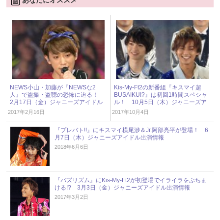
NEWS小山・加藤が『NEWSな2
Kis-My-Ft2の新番組『キスマイ超
人』で盗撮・盗聴の恐怖に迫る！
BUSAIKU!?』は初回1時間スペシャ
2月17日（金）ジャニーズアイドル
ル！ 10月5日（木）ジャニーズア
出演情報
イドル出演情報
2017年2月16日
2017年10月4日
『プレバト!!』にキスマイ横尾渉＆Jr.阿部亮平が登場！ 6
月7日（木）ジャニーズアイドル出演情報
2018年6月6日
『バズリズム』にKis-My-Ft2が初登場でイライラをぶちま
ける!? 3月3日（金）ジャニーズアイドル出演情報
2017年3月2日