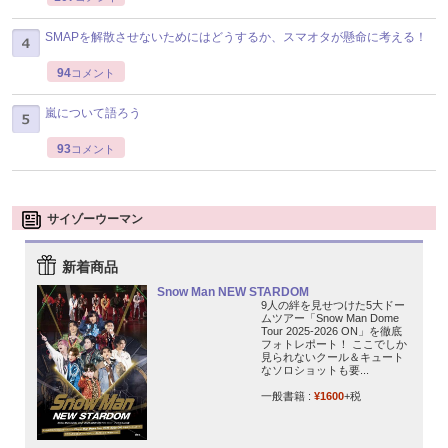
SMAPを解散させないためにはどうするか、スマオタが懸命に考える！
94
コメント
嵐について語ろう
93
コメント
サイゾーウーマン
新着商品
Snow Man NEW STARDOM
9人の絆を見せつけた5大ドー
ムツアー「Snow Man Dome
Tour 2025-2026 ON」を徹底
フォトレポート！ ここでしか
見られないクール＆キュート
なソロショットも要...
一般書籍 :
¥1600
+税