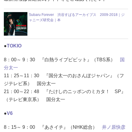
Subaru Forever 渋谷すばるアーカイブス 2009-2018｜ジ
ャニーズ研究会｜本
●
TOKIO
8：00～ 9：30 『白熱ライブビビット』（TBS系）
国
分太一
11：25～11：30 『国分太一のおさんぽジャパン』（フ
ジテレビ系） 国分太一
21：00～22：48 『たけしのニッポンのミカタ！ SP』
（テレビ東京系） 国分太一
●
V6
8：15～ 9：00 『あさイチ』（NHK総合）
井ノ原快彦