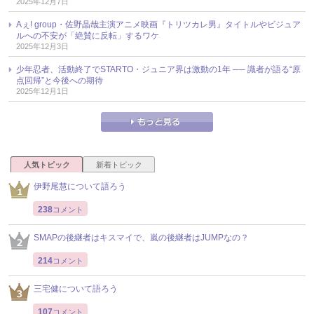
2025年12月7日
Aぇ! group・佐野晶哉主演アニメ映画『トリツカレ男』タイトルやビジュア
ルへの不安が「絶賛に反転」するワケ
2025年12月3日
少年忍者、活動終了でSTARTO・ジュニア界は激動の1年 ── 識者が語る“原
点回帰”と今後への期待
2025年12月1日
人気トピック
新着トピック
伊野尾慧について語ろう
238
コメント
SMAPの後継者はキスマイで、嵐の後継者はJUMPなの？
214
コメント
三宅健について語ろう
107
コメント