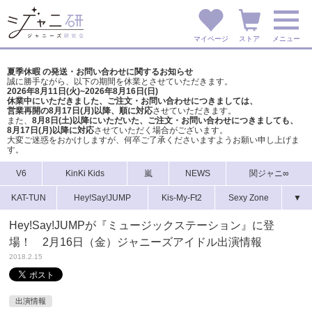
マイページ
ストア
メニュー
夏季休暇 の発送・お問い合わせに関するお知らせ
誠に勝手ながら、以下の期間を休業とさせていただきます。
2026年8月11日(火)~2026年8月16日(日)
休業中にいただきました、ご注文・お問い合わせにつきましては、
営業再開の8月17日(月)以降、順に対応
させていただきます。
また、
8月8日(土)以降にいただいた、ご注文・
お問い合わせにつきましても、
8月17日(月)以降に対応
させていただく場合がございます。
大変ご迷惑をおかけしますが、
何卒ご了承くださいますようお願い申し上げま
す。
V6
KinKi Kids
嵐
NEWS
関ジャニ∞
KAT-TUN
Hey!Say!JUMP
Kis-My-Ft2
Sexy Zone
▼
Hey!Say!JUMPが『ミュージックステーション』に登
場！ 2月16日（金）ジャニーズアイドル出演情報
2018.2.15
出演情報