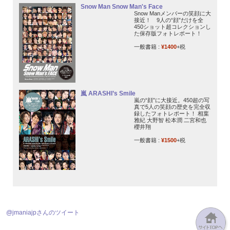
Snow Man Snow Man's Face
Snow Manメンバーの笑顔に大
接近！ 9人の“顔”だけを全
450ショット超コレクションし
た保存版フォトレポート！
一般書籍 :
¥1400
+税
嵐 ARASHI’s Smile
嵐の“顔”に大接近。450超の写
真で5人の笑顔の歴史を完全収
録したフォトレポート！ 相葉
雅紀 大野智 松本潤 二宮和也
櫻井翔
一般書籍 :
¥1500
+税
@jmaniajpさんのツイート