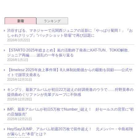
新着
ランキング
渋谷すばる、マネジャーで元関西ジュニアの近影に「やっぱり菊岡！」『お
しゃれクリップ』“バックショット登場”で再び話題に
2026年3月22日
【STARTO 2025年総まとめ】嵐の活動終了発表にKAT-TUN、TOKIO解散、
ジュニア再編……波乱の一年を振り返る
2026年1月1日
【timelesz 2025年炎上事件簿】8人体制始動後からの騒動を回顧――公式サ
イトで謝罪文発表も
2025年12月31日
キンプリ、最新アルバムが初日22万超えの好調発進のウラで……狩野英孝の
提供曲めぐりファンが先輩グループに不快感
2025年12月28日
IMP.、最新アルバムが初日5万枚でNumber_i超え！ 好セールスの背景に“初
の店舗販売”
2025年12月21日
Hey!Say!JUMP、アルバム初週20万枚で前作超え！ 元メンバー・中島裕翔
が漏らした“本音”とは？