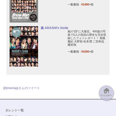
一般書籍 :
¥1400
+税
嵐 ARASHI’s Smile
嵐の“顔”に大接近。450超の写
真で5人の笑顔の歴史を完全収
録したフォトレポート！ 相葉
雅紀 大野智 松本潤 二宮和也
櫻井翔
一般書籍 :
¥1500
+税
@jmaniajpさんのツイート
タレント一覧