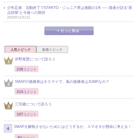
少年忍者、活動終了でSTARTO・ジュニア界は激動の1年 ── 識者が語る“原
点回帰”と今後への期待
2025年12月1日
人気トピック
新着トピック
伊野尾慧について語ろう
238
コメント
SMAPの後継者はキスマイで、嵐の後継者はJUMPなの？
214
コメント
三宅健について語ろう
107
コメント
SMAPを解散させないためにはどうするか、スマオタが懸命に考える！
94
コメント