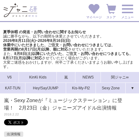
マイページ
ストア
メニュー
夏季休暇 の発送・お問い合わせに関するお知らせ
誠に勝手ながら、以下の期間を休業とさせていただきます。
2026年8月11日(火)~2026年8月16日(日)
休業中にいただきました、ご注文・お問い合わせにつきましては、
営業再開の8月17日(月)以降、順に対応
させていただきます。
また、
8月8日(土)以降にいただいた、ご注文・
お問い合わせにつきましても、
8月17日(月)以降に対応
させていただく場合がございます。
大変ご迷惑をおかけしますが、
何卒ご了承くださいますようお願い申し上げま
す。
V6
KinKi Kids
嵐
NEWS
関ジャニ∞
KAT-TUN
Hey!Say!JUMP
Kis-My-Ft2
Sexy Zone
▼
嵐・Sexy Zoneが『ミュージックステーション』に登
場！ 2月23日（金）ジャニーズアイドル出演情報
2018.2.22
出演情報