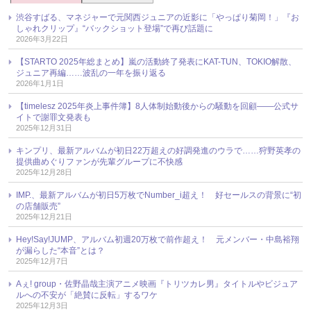
渋谷すばる、マネジャーで元関西ジュニアの近影に「やっぱり菊岡！」『お
しゃれクリップ』“バックショット登場”で再び話題に
2026年3月22日
【STARTO 2025年総まとめ】嵐の活動終了発表にKAT-TUN、TOKIO解散、
ジュニア再編……波乱の一年を振り返る
2026年1月1日
【timelesz 2025年炎上事件簿】8人体制始動後からの騒動を回顧――公式サ
イトで謝罪文発表も
2025年12月31日
キンプリ、最新アルバムが初日22万超えの好調発進のウラで……狩野英孝の
提供曲めぐりファンが先輩グループに不快感
2025年12月28日
IMP.、最新アルバムが初日5万枚でNumber_i超え！ 好セールスの背景に“初
の店舗販売”
2025年12月21日
Hey!Say!JUMP、アルバム初週20万枚で前作超え！ 元メンバー・中島裕翔
が漏らした“本音”とは？
2025年12月7日
Aぇ! group・佐野晶哉主演アニメ映画『トリツカレ男』タイトルやビジュア
ルへの不安が「絶賛に反転」するワケ
2025年12月3日