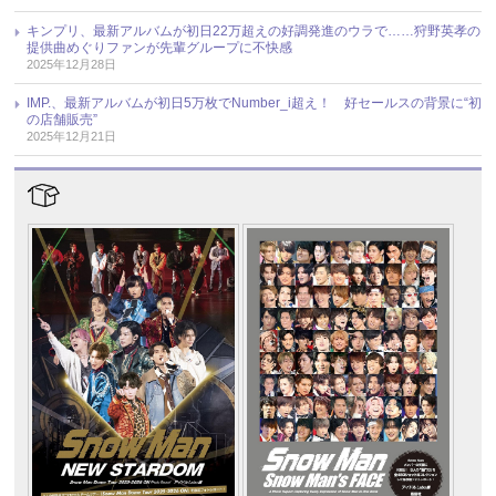
キンプリ、最新アルバムが初日22万超えの好調発進のウラで……狩野英孝の
提供曲めぐりファンが先輩グループに不快感
2025年12月28日
IMP.、最新アルバムが初日5万枚でNumber_i超え！ 好セールスの背景に“初
の店舗販売”
2025年12月21日