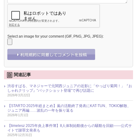
Select an image for your comment (GIF, PNG, JPG, JPEG):
関連記事
渋谷すばる、マネジャーで元関西ジュニアの近影に「やっぱり菊岡！」『お
しゃれクリップ』“バックショット登場”で再び話題に
2026年3月22日
【STARTO 2025年総まとめ】嵐の活動終了発表にKAT-TUN、TOKIO解散、
ジュニア再編……波乱の一年を振り返る
2026年1月1日
【timelesz 2025年炎上事件簿】8人体制始動後からの騒動を回顧――公式サ
イトで謝罪文発表も
2025年12月31日