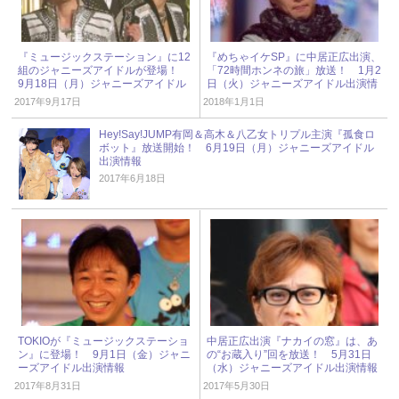
『ミュージックステーション』に12
『めちゃイケSP』に中居正広出演、
組のジャニーズアイドルが登場！
「72時間ホンネの旅」放送！ 1月2
9月18日（月）ジャニーズアイドル
日（火）ジャニーズアイドル出演情
出演情報
報
2017年9月17日
2018年1月1日
Hey!Say!JUMP有岡＆高木＆八乙女トリプル主演『孤食ロ
ボット』放送開始！ 6月19日（月）ジャニーズアイドル
出演情報
2017年6月18日
TOKIOが『ミュージックステーショ
中居正広出演『ナカイの窓』は、あ
ン』に登場！ 9月1日（金）ジャニ
の“お蔵入り”回を放送！ 5月31日
ーズアイドル出演情報
（水）ジャニーズアイドル出演情報
2017年8月31日
2017年5月30日