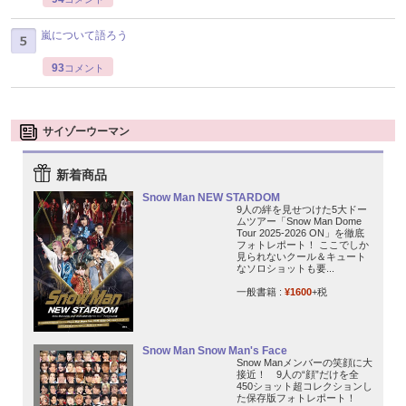
嵐について語ろう
93
コメント
サイゾーウーマン
新着商品
Snow Man NEW STARDOM
9人の絆を見せつけた5大ドー
ムツアー「Snow Man Dome
Tour 2025-2026 ON」を徹底
フォトレポート！ ここでしか
見られないクール＆キュート
なソロショットも要...
一般書籍 :
¥1600
+税
Snow Man Snow Man's Face
Snow Manメンバーの笑顔に大
接近！ 9人の“顔”だけを全
450ショット超コレクションし
た保存版フォトレポート！