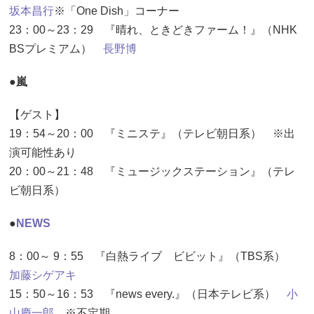
坂本昌行
※「One Dish」コーナー
23：00～23：29 『晴れ、ときどきファーム！』（NHK
BSプレミアム）
長野博
●嵐
【ゲスト】
19：54～20：00 『ミニステ』（テレビ朝日系） ※出
演可能性あり
20：00～21：48 『ミュージックステーション』（テレ
ビ朝日系）
●
NEWS
8：00～ 9：55 『白熱ライブ ビビット』（TBS系）
加藤シゲアキ
15：50～16：53 『news every.』（日本テレビ系）
小
山慶一郎
※不定期