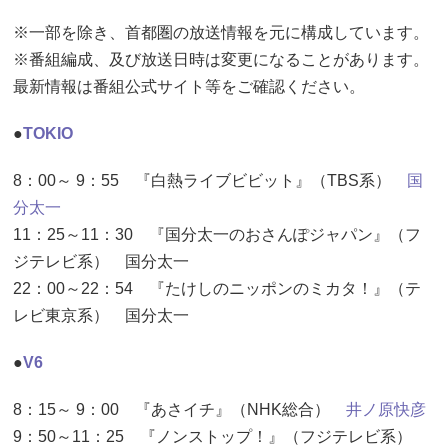
※一部を除き、首都圏の放送情報を元に構成しています。
※番組編成、及び放送日時は変更になることがあります。
最新情報は番組公式サイト等をご確認ください。
●
TOKIO
8：00～ 9：55 『白熱ライブビビット』（TBS系）
国
分太一
11：25～11：30 『国分太一のおさんぽジャパン』（フ
ジテレビ系） 国分太一
22：00～22：54 『たけしのニッポンのミカタ！』（テ
レビ東京系） 国分太一
●
V6
8：15～ 9：00 『あさイチ』（NHK総合）
井ノ原快彦
9：50～11：25 『ノンストップ！』（フジテレビ系）