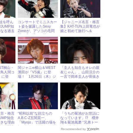
波紋を呼ん
コンサートでミニスカー
【ジャニーズ名言・格言
!JUMP知
ト姿を披露したSexy
集】KAT-TUN上田竜也が
になる過去
Zoneが、アソコの毛問
娘と初めて旅行へ＆
題を明け透けに語る！
Hey!Say!JUMP知念侑李
とウサギの因縁
ST桐山・
関ジャニ∞横山＆WEST
「圭人も知念もオレの親
『鳥人間コ
濱田が『VS嵐』に登
友じゃん」、山田涼介の
』に登
場！ 1月26日（木）ジ
一言で岡本圭人が骨抜き
日（水）ジ
ャニーズアイドル出演情
に！
ドル出演情
報
名言・格言
“昭和以前”な顔立ちの
「うちの菊池がお世話に
JUMP知念
A.B.C-Z五関晃一、
なっています」!? 櫻井
好きな理由
「Myojo」で活躍の場を
翔＆菊池風磨 “兄弟トー
映画に関心
切り拓いた！
ク”が実現
Recommended by