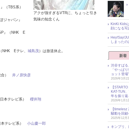
ット』（TBS系）
アクが強すぎるVTRに、ちょっと引き
気味の知念くん
んぽジャパン』
KinKi K
顔になる写
SP』（NHK E
Hey!Sa
しまったの
NHK Eテレ、
城島茂
）は放送休止。
新着
渋谷すばる
「やっぱり
ョット登場
K総合）
井ノ原快彦
2026年3月2
【START
KAT-TU
年を振り返
（日本テレビ系）
櫻井翔
2026年1月1
【timel
騒動を回顧
2025年12月
.』（日本テレビ系）
小山慶一郎
キンプリ、