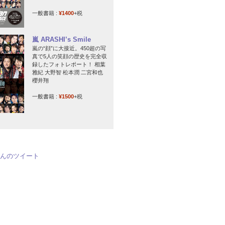
一般書籍 :
¥1400
+税
嵐 ARASHI’s Smile
嵐の“顔”に大接近。450超の写
真で5人の笑顔の歴史を完全収
録したフォトレポート！ 相葉
雅紀 大野智 松本潤 二宮和也
櫻井翔
一般書籍 :
¥1500
+税
jpさんのツイート