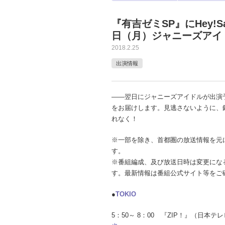
『有吉ゼミSP』にHey!S
日（月）ジャニーズアイ
2018.2.25
出演情報
――翌日にジャニーズアイドルが出演
をお届けします。見逃さないように、
れなく！
※一部を除き、首都圏の放送情報を元
す。
※番組編成、及び放送日時は変更にな
す。最新情報は番組公式サイト等をご
●
TOKIO
5：50～ 8：00 『ZIP！』（日本