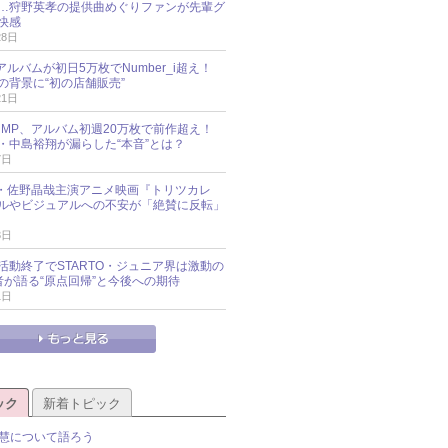
…狩野英孝の提供曲めぐりファンが先輩グ
快感
28日
新アルバムが初日5万枚でNumber_i超え！
の背景に“初の店舗販売”
21日
y!JUMP、アルバム初週20万枚で前作超え！
・中島裕翔が漏らした“本音”とは？
7日
oup・佐野晶哉主演アニメ映画『トリツカレ
ルやビジュアルへの不安が「絶賛に反転」
3日
活動終了でSTARTO・ジュニア界は激動の
識者が語る“原点回帰”と今後への期待
1日
ック
新着トピック
慧について語ろう