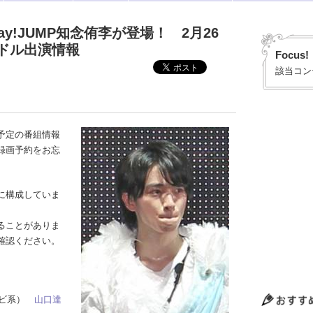
ay!JUMP知念侑李が登場！ 2月26
ドル出演情報
Focus!
該当コン
予定の番組情報
録画予約をお忘
に構成していま
ることがありま
確認ください。
テレビ系）
山口達