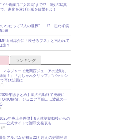
“ドヤ顔嵐”に“女装嵐”まで!? 6枚の写真
で、進化を遂げた嵐を目撃せよ！
idsはいつだって“2人の世界”……!? 思わず笑
真5選
y!JUMP山田涼介に「痩せろブス」と言われて
は誰？
ランキング
、マネジャーで元関西ジュニアの近影に
菊岡！」『おしゃれクリップ』“バックシ
”で再び話題に
2日
O 2025年総まとめ】嵐の活動終了発表に
N、TOKIO解散、ジュニア再編……波乱の一
る
日
esz 2025年炎上事件簿】8人体制始動後からの
――公式サイトで謝罪文発表も
31日
最新アルバムが初日22万超えの好調発進