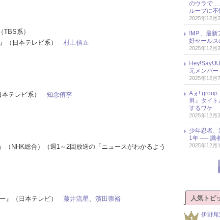
のウラで…
ループに不
2025年12月
（TBS系）
IMP.、最
好セールス
かし』（日本テレビ系）
村上信五
2025年12月
Hey!Sa
元メンバー
2025年12月
Aぇ! gr
』（日本テレビ系）
知念侑李
男』タイト
するワケ
2025年12月
少年忍者、
1年 ── 
2025年12月
5時』（NHK総合）（週1～2回放送の「ニュースがわかるよう
人気トピ
タリー』（日本テレビ）
藤井流星
、
濱田崇裕
伊野尾