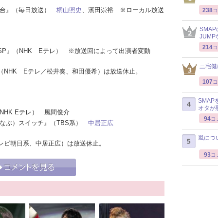
電視台』（毎日放送）
桐山照史
、濱田崇裕 ※ローカル放送
238
コ
SMA
JUM
214
コ
放送SP』（NHK Eテレ） ※放送回によって出演者変動
三宅健
（NHK Eテレ／松井奏、和田優希）は放送休止。
107
コ
SMA
オタが
（NHK Eテレ） 風間俊介
94
コ
（まなぶ）スイッチ』（TBS系）
中居正広
嵐につ
レビ朝日系、中居正広）は放送休止。
93
コ