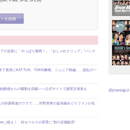
 (GIF, PNG, JPG, JPEG):
アの近影に「やっぱり菊岡！」『おしゃれクリップ』“バック
動終了発表にKAT-TUN、TOKIO解散、ジュニア再編……波乱の一
】8人体制始動後からの騒動を回顧――公式サイトで謝罪文発表も
@jmania
えの好調発進のウラで……狩野英孝の提供曲めぐりファンが先
ber_i超え！ 好セールスの背景に“初の店舗販売”