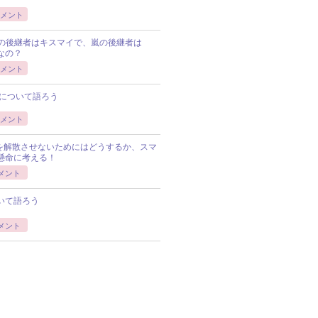
メント
Pの後継者はキスマイで、嵐の後継者は
Pなの？
メント
について語ろう
メント
Pを解散させないためにはどうするか、スマ
懸命に考える！
メント
いて語ろう
メント