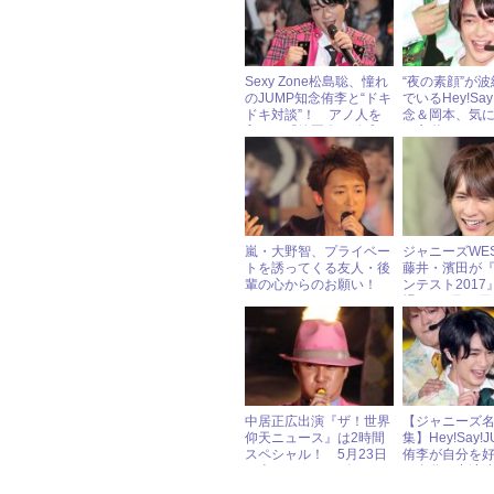
Sexy Zone松島聡、憧れ
“夜の素顔”が
のJUMP知念侑李と“ドキ
でいるHey!Say
ドキ対談”！ アノ人を
念＆岡本、気
入れて「静岡会」結成？
の言動
嵐・大野智、プライベー
ジャニーズWE
トを誘ってくる友人・後
藤井・濱田が
輩の心からのお願い！
ンテスト2017
場！ 8月23
ャニーズアイ
報
中居正広出演『ザ！世界
【ジャニーズ
仰天ニュース』は2時間
集】Hey!Say!
スペシャル！ 5月23日
侑李が自分を
（火）ジャニーズアイド
＆自分の出演
ル出演情報
する木村拓哉