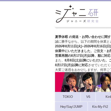
夏季休暇 の発送・お問い合わせに関
誠に勝手ながら、以下の期間を休業と
2026年8月11日(火)~2026年8月16日(日)
休業中にいただきました、ご注文・お
営業再開の8月17日(月)以降、順に対応
また、
8月8日(土)以降にいただいた、
8月17日(月)以降に対応
させていただく
大変ご迷惑をおかけしますが、
何卒ご
TOKIO
V6
Kin
Hey!Say!JUMP
Kis-My-Ft2