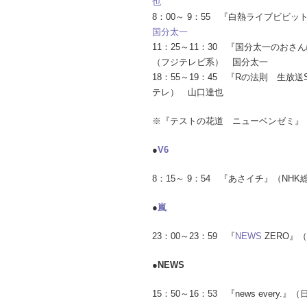
也
8：00～ 9：55 『白熱ライブビビ
国分太一
11：25～11：30 『国分太一のおさ
（フジテレビ系） 国分太一
18：55～19：45 『Rの法則 生放送
テレ） 山口達也
※『テストの花道 ニューベンゼミ』（
●
V6
8：15～ 9：54 『あさイチ』（NH
●
嵐
23：00～23：59 『
NEWS
ZERO』
●NEWS
15：50～16：53 『news every