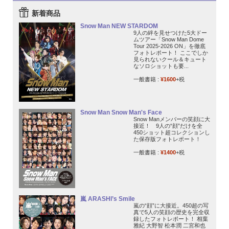
新着商品
Snow Man NEW STARDOM
9人の絆を見せつけた5大ドー
ムツアー「Snow Man Dome
Tour 2025-2026 ON」を徹底
フォトレポート！ ここでしか
見られないクール＆キュート
なソロショットも要...
一般書籍 :
¥1600
+税
Snow Man Snow Man's Face
Snow Manメンバーの笑顔に大
接近！ 9人の“顔”だけを全
450ショット超コレクションし
た保存版フォトレポート！
一般書籍 :
¥1400
+税
嵐 ARASHI’s Smile
嵐の“顔”に大接近。450超の写
真で5人の笑顔の歴史を完全収
録したフォトレポート！ 相葉
雅紀 大野智 松本潤 二宮和也