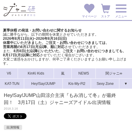
マイページ
ストア
メニュー
夏季休暇 の発送・お問い合わせに関するお知らせ
誠に勝手ながら、以下の期間を休業とさせていただきます。
2026年8月11日(火)~2026年8月16日(日)
休業中にいただきました、ご注文・お問い合わせにつきましては、
営業再開の8月17日(月)以降、順に対応
させていただきます。
また、
8月8日(土)以降にいただいた、ご注文・
お問い合わせにつきましても、
8月17日(月)以降に対応
させていただく場合がございます。
大変ご迷惑をおかけしますが、
何卒ご了承くださいますようお願い申し上げま
す。
V6
KinKi Kids
嵐
NEWS
関ジャニ∞
KAT-TUN
Hey!Say!JUMP
Kis-My-Ft2
Sexy Zone
▼
Hey!Say!JUMP山田涼介主演『もみ消して冬』が最終
回！ 3月17日（土）ジャニーズアイドル出演情報
2018.3.16
出演情報