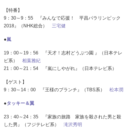
【特番】
9：30～9：55 『みんなで応援！ 平昌パラリンピック
2018』（NHK総合）
三宅健
●
嵐
19：00～19：56 『天才！志村どうぶつ園 』（日本テレ
ビ系）
相葉雅紀
21：00～21：54 『嵐にしやがれ』（日本テレビ系）
【ゲスト】
9：30～14：00 『王様のブランチ』（TBS系）
松本潤
●
タッキー＆翼
23：40～24：35 『家族の旅路 家族を殺された男と殺
した男』（フジテレビ系）
滝沢秀明