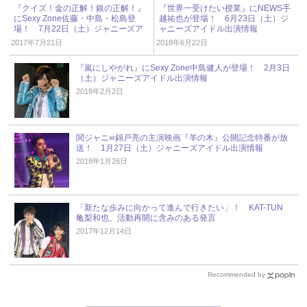
『クイズ！金の正解！銀の正解！』
『世界一受けたい授業』にNEWS手
にSexy Zone佐藤・中島・松島登
越祐也が登場！ 6月23日（土）ジ
場！ 7月22日（土）ジャニーズア
ャニーズアイドル出演情報
イドル出演情報
2017年7月21日
2018年6月22日
『嵐にしやがれ』にSexy Zone中島健人が登場！ 2月3日
（土）ジャニーズアイドル出演情報
2018年2月2日
関ジャニ∞錦戸亮の主演映画『羊の木』公開記念特番が放
送！ 1月27日（土）ジャニーズアイドル出演情報
2018年1月26日
「新たな歩みに向かって進んで行きたい」！ KAT-TUN
亀梨和也、活動再開に含みのある発言
2017年12月14日
Recommended by