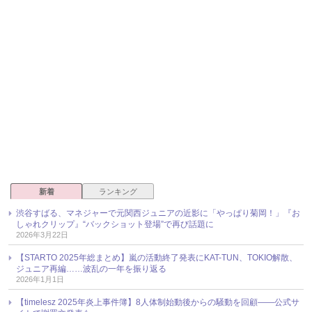
新着
ランキング
渋谷すばる、マネジャーで元関西ジュニアの近影に「やっぱり菊岡！」『お
しゃれクリップ』“バックショット登場”で再び話題に
2026年3月22日
【STARTO 2025年総まとめ】嵐の活動終了発表にKAT-TUN、TOKIO解散、
ジュニア再編……波乱の一年を振り返る
2026年1月1日
【timelesz 2025年炎上事件簿】8人体制始動後からの騒動を回顧――公式サ