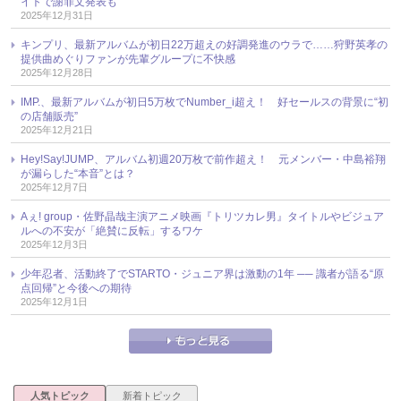
イトで謝罪文発表も
2025年12月31日
キンプリ、最新アルバムが初日22万超えの好調発進のウラで……狩野英孝の
提供曲めぐりファンが先輩グループに不快感
2025年12月28日
IMP.、最新アルバムが初日5万枚でNumber_i超え！ 好セールスの背景に“初
の店舗販売”
2025年12月21日
Hey!Say!JUMP、アルバム初週20万枚で前作超え！ 元メンバー・中島裕翔
が漏らした“本音”とは？
2025年12月7日
Aぇ! group・佐野晶哉主演アニメ映画『トリツカレ男』タイトルやビジュア
ルへの不安が「絶賛に反転」するワケ
2025年12月3日
少年忍者、活動終了でSTARTO・ジュニア界は激動の1年 ── 識者が語る“原
点回帰”と今後への期待
2025年12月1日
人気トピック
新着トピック