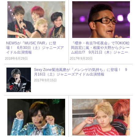
NEWSが『MUSIC FAIR』に登
『櫻井・有吉THE夜会』でTOKIO松
場！ 6月30日（土）ジャニーズア
岡昌宏に嵐・相葉や大野からクレー
イドル出演情報
ム続出!? 9月21日（木）ジャニー
ズアイドル出演情報
2018年6月29日
2017年9月20日
Sexy Zone菊池風磨が『メレンゲの気持ち』に登場！ 9
月16日（土）ジャニーズアイドル出演情報
2017年9月15日