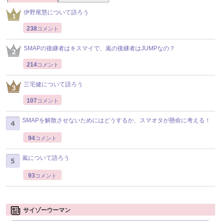
伊野尾慧について語ろう
238
コメント
SMAPの後継者はキスマイで、嵐の後継者はJUMPなの？
214
コメント
三宅健について語ろう
107
コメント
SMAPを解散させないためにはどうするか、スマオタが懸命に考える！
94
コメント
嵐について語ろう
93
コメント
サイゾーウーマン