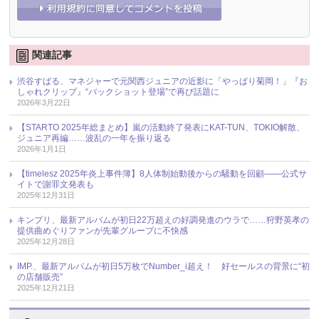
関連記事
渋谷すばる、マネジャーで元関西ジュニアの近影に「やっぱり菊岡！」『お
しゃれクリップ』“バックショット登場”で再び話題に
2026年3月22日
【STARTO 2025年総まとめ】嵐の活動終了発表にKAT-TUN、TOKIO解散、
ジュニア再編……波乱の一年を振り返る
2026年1月1日
【timelesz 2025年炎上事件簿】8人体制始動後からの騒動を回顧――公式サ
イトで謝罪文発表も
2025年12月31日
キンプリ、最新アルバムが初日22万超えの好調発進のウラで……狩野英孝の
提供曲めぐりファンが先輩グループに不快感
2025年12月28日
IMP.、最新アルバムが初日5万枚でNumber_i超え！ 好セールスの背景に“初
の店舗販売”
2025年12月21日