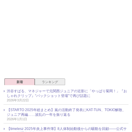
新着
ランキング
渋谷すばる、マネジャーで元関西ジュニアの近影に「やっぱり菊岡！」『お
しゃれクリップ』“バックショット登場”で再び話題に
2026年3月22日
【STARTO 2025年総まとめ】嵐の活動終了発表にKAT-TUN、TOKIO解散、
ジュニア再編……波乱の一年を振り返る
2026年1月1日
【timelesz 2025年炎上事件簿】8人体制始動後からの騒動を回顧――公式サ