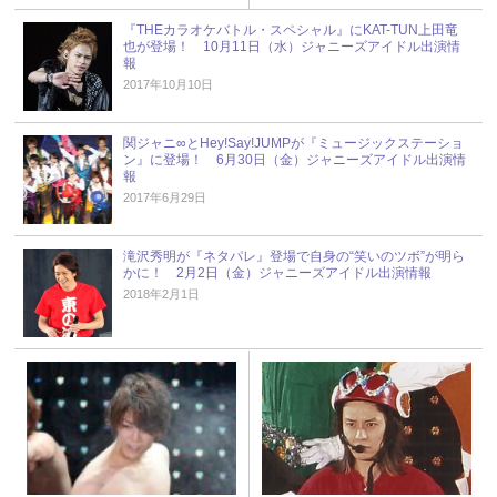
『THEカラオケバトル・スペシャル』にKAT-TUN上田竜
也が登場！ 10月11日（水）ジャニーズアイドル出演情
報
2017年10月10日
関ジャニ∞とHey!Say!JUMPが『ミュージックステーショ
ン』に登場！ 6月30日（金）ジャニーズアイドル出演情
報
2017年6月29日
滝沢秀明が『ネタパレ』登場で自身の“笑いのツボ”が明ら
かに！ 2月2日（金）ジャニーズアイドル出演情報
2018年2月1日