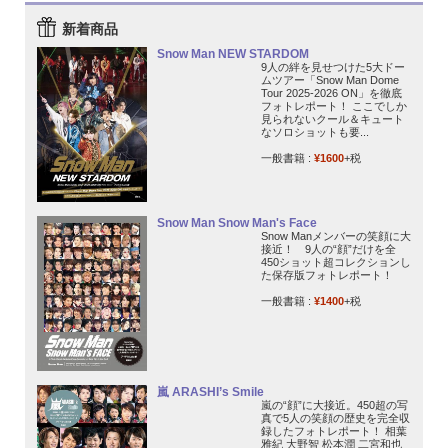
新着商品
Snow Man NEW STARDOM
9人の絆を見せつけた5大ドー
ムツアー「Snow Man Dome
Tour 2025-2026 ON」を徹底
フォトレポート！ ここでしか
見られないクール＆キュート
なソロショットも要...
一般書籍 :
¥1600
+税
Snow Man Snow Man's Face
Snow Manメンバーの笑顔に大
接近！ 9人の“顔”だけを全
450ショット超コレクションし
た保存版フォトレポート！
一般書籍 :
¥1400
+税
嵐 ARASHI’s Smile
嵐の“顔”に大接近。450超の写
真で5人の笑顔の歴史を完全収
録したフォトレポート！ 相葉
雅紀 大野智 松本潤 二宮和也