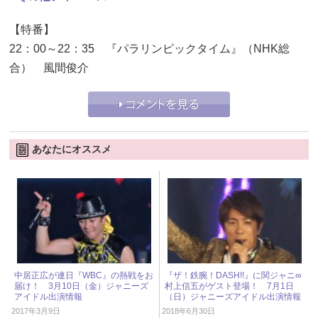
【特番】
22：00～22：35 『パラリンピックタイム』（NHK総
合） 風間俊介
あなたにオススメ
中居正広が連日『WBC』の熱戦をお
『ザ！鉄腕！DASH!!』に関ジャニ∞
届け！ 3月10日（金）ジャニーズ
村上信五がゲスト登場！ 7月1日
アイドル出演情報
（日）ジャニーズアイドル出演情報
2017年3月9日
2018年6月30日