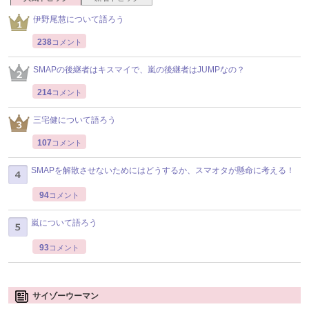
伊野尾慧について語ろう
238
コメント
SMAPの後継者はキスマイで、嵐の後継者はJUMPなの？
214
コメント
三宅健について語ろう
107
コメント
SMAPを解散させないためにはどうするか、スマオタが懸命に考える！
94
コメント
嵐について語ろう
93
コメント
サイゾーウーマン