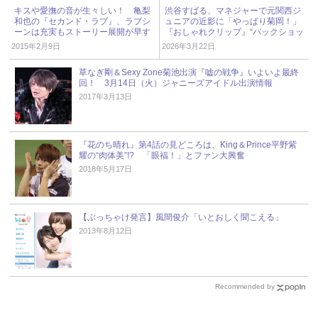
キスや愛撫の音が生々しい！ 亀梨
渋谷すばる、マネジャーで元関西ジ
和也の『セカンド・ラブ』、ラブシ
ュニアの近影に「やっぱり菊岡！」
ーンは充実もストーリー展開が早す
『おしゃれクリップ』“バックショッ
ぎ
ト登場”で再び話題に « ジャニーズ研
2015年2月9日
2026年3月22日
究会
草なぎ剛＆Sexy Zone菊池出演『嘘の戦争』いよいよ最終
回！ 3月14日（火）ジャニーズアイドル出演情報
2017年3月13日
『花のち晴れ』第4話の見どころは、King＆Prince平野紫
耀の“肉体美”!? 「眼福！」とファン大興奮
2018年5月17日
【ぶっちゃけ発言】風間俊介「いとおしく聞こえる」
2013年8月12日
Recommended by