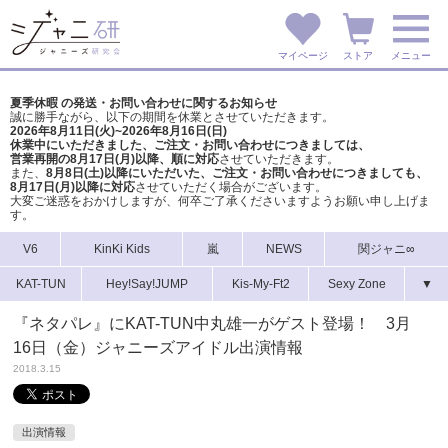
マイページ
ストア
メニュー
夏季休暇 の発送・お問い合わせに関するお知らせ
誠に勝手ながら、以下の期間を休業とさせていただきます。
2026年8月11日(火)~2026年8月16日(日)
休業中にいただきました、ご注文・お問い合わせにつきましては、
営業再開の8月17日(月)以降、順に対応
させていただきます。
また、
8月8日(土)以降にいただいた、ご注文・
お問い合わせにつきましても、
8月17日(月)以降に対応
させていただく場合がございます。
大変ご迷惑をおかけしますが、
何卒ご了承くださいますようお願い申し上げま
す。
V6
KinKi Kids
嵐
NEWS
関ジャニ∞
KAT-TUN
Hey!Say!JUMP
Kis-My-Ft2
Sexy Zone
▼
『ネタパレ』にKAT-TUN中丸雄一がゲスト登場！ 3月
16日（金）ジャニーズアイドル出演情報
2018.3.15
出演情報