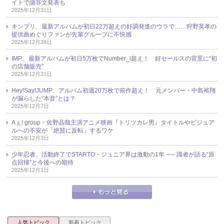
イトで謝罪文発表も
2025年12月31日
キンプリ、最新アルバムが初日22万超えの好調発進のウラで……狩野英孝の
提供曲めぐりファンが先輩グループに不快感
2025年12月28日
IMP.、最新アルバムが初日5万枚でNumber_i超え！ 好セールスの背景に“初
の店舗販売”
2025年12月21日
Hey!Say!JUMP、アルバム初週20万枚で前作超え！ 元メンバー・中島裕翔
が漏らした“本音”とは？
2025年12月7日
Aぇ! group・佐野晶哉主演アニメ映画『トリツカレ男』タイトルやビジュア
ルへの不安が「絶賛に反転」するワケ
2025年12月3日
少年忍者、活動終了でSTARTO・ジュニア界は激動の1年 ── 識者が語る“原
点回帰”と今後への期待
2025年12月1日
人気トピック
新着トピック