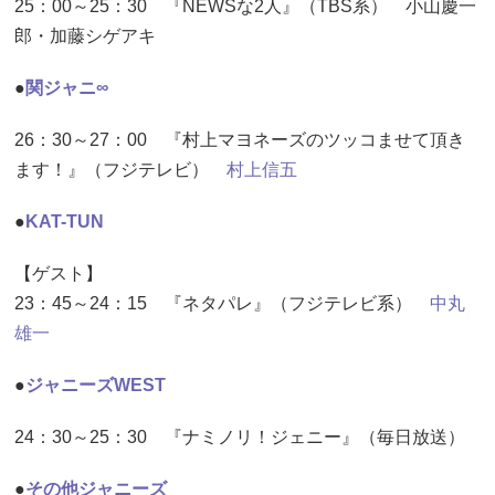
25：00～25：30 『NEWSな2人』（TBS系） 小山慶一
郎・加藤シゲアキ
●
関ジャニ∞
26：30～27：00 『村上マヨネーズのツッコませて頂き
ます！』（フジテレビ）
村上信五
●
KAT-TUN
【ゲスト】
23：45～24：15 『ネタパレ』（フジテレビ系）
中丸
雄一
●
ジャニーズWEST
24：30～25：30 『ナミノリ！ジェニー』（毎日放送）
●
その他ジャニーズ