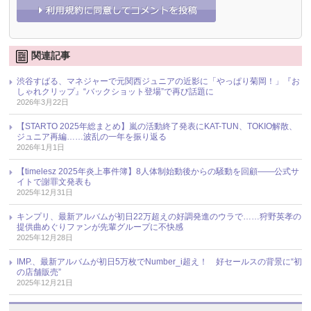
関連記事
渋谷すばる、マネジャーで元関西ジュニアの近影に「やっぱり菊岡！」『お
しゃれクリップ』“バックショット登場”で再び話題に
2026年3月22日
【STARTO 2025年総まとめ】嵐の活動終了発表にKAT-TUN、TOKIO解散、
ジュニア再編……波乱の一年を振り返る
2026年1月1日
【timelesz 2025年炎上事件簿】8人体制始動後からの騒動を回顧――公式サ
イトで謝罪文発表も
2025年12月31日
キンプリ、最新アルバムが初日22万超えの好調発進のウラで……狩野英孝の
提供曲めぐりファンが先輩グループに不快感
2025年12月28日
IMP.、最新アルバムが初日5万枚でNumber_i超え！ 好セールスの背景に“初
の店舗販売”
2025年12月21日