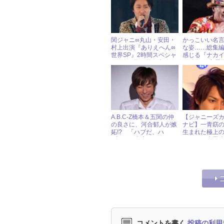
関ジャニ∞丸山・安田・
かっこいい名
村上出演『ありえへん∞
な姿……総集編
世界SP』2時間スペシャ
感じる『ナカ
ル！ 7月25日（火）ジ
タッフの“中居
ャニーズアイドル出演情
愛”
報
A.B.C-Z橋本＆五関の仲
【ジャニーズ
の良さに、河合郁人が嫉
ナビ】一青窈
妬!? 「ハブだ、ハ
生まれた極上
ブ！」と傷心
ーリー 生田
映画『ハナミ
コメントを書く
投稿の利用