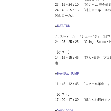
23：15～24：10 『関ジャム 完全
24：45～25：15 『村上マヨネ
関西ローカル
●
KAT-TUN
7：30～9：55 『シューイチ』（
24：25～25：25 『Going！Spor
【ゲスト】
14：15～15：45 『巨人×楽天 
也
●
Hey!Say!JUMP
11：45～12：45 『スクール革命
【ゲスト】
17：00～17：30 『所さんお届け
●
Sexy Zone