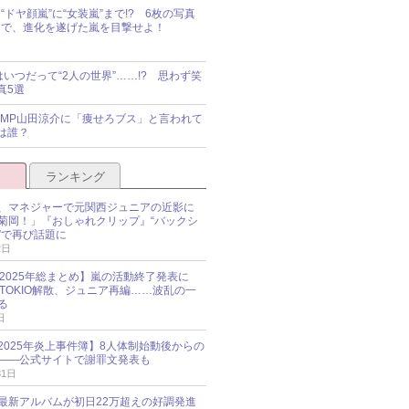
“ドヤ顔嵐”に“女装嵐”まで!? 6枚の写真
で、進化を遂げた嵐を目撃せよ！
idsはいつだって“2人の世界”……!? 思わず笑
真5選
y!JUMP山田涼介に「痩せろブス」と言われて
は誰？
ランキング
、マネジャーで元関西ジュニアの近影に
菊岡！」『おしゃれクリップ』“バックシ
”で再び話題に
2日
O 2025年総まとめ】嵐の活動終了発表に
N、TOKIO解散、ジュニア再編……波乱の一
る
日
esz 2025年炎上事件簿】8人体制始動後からの
――公式サイトで謝罪文発表も
31日
最新アルバムが初日22万超えの好調発進