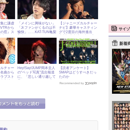
報
言集に謙虚
「メインに興味がない」
【ジャニーズカルチャー
VTRから
「Jr.ファンがくるのは不
ナビ】豪華キャスティン
サイゾ
イの窓』ス
愉快」……KAT-TUN亀梨
グで2度目の海外進出
正広への
和也のソロコンサートを
木村拓哉出演 映画『ア
めぐり、ファンが対立！
イ・カム・ウィズ・ザ・
新着
レイン』
カルチャー
Hey!Say!JUMP岡本圭人
【読者アンケート】
の名曲から
の“ベッド写真”流出報道
SMAPはどうすべきだっ
のラブスト
に、「悲しい通り越して
たのか
斗真主演
呆れる」とファンが嘆く
Recommended by
ズキ』
ワケ
規約