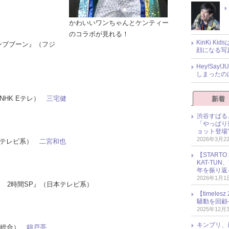
かわいいワンちゃんとケンティー
のコラボが見れる！
KinKi K
のブンブブーン』（フジ
顔になる写
Hey!Sa
しまったの
（NHK Eテレ）
三宅健
新着
渋谷すばる
「やっぱり
ョット登場
2026年3月2
日本テレビ系）
二宮和也
【START
KAT-TU
年を振り返
2026年1月1
Q！ 2時間SP』（日本テレビ系）
【timel
騒動を回顧
2025年12月
キンプリ、
HK総合）
錦戸亮