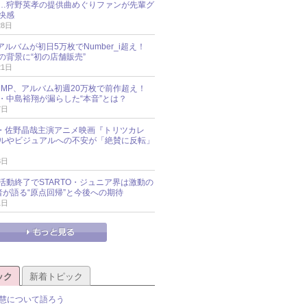
…狩野英孝の提供曲めぐりファンが先輩グ
快感
28日
新アルバムが初日5万枚でNumber_i超え！
の背景に“初の店舗販売”
21日
y!JUMP、アルバム初週20万枚で前作超え！
・中島裕翔が漏らした“本音”とは？
7日
oup・佐野晶哉主演アニメ映画『トリツカレ
ルやビジュアルへの不安が「絶賛に反転」
3日
活動終了でSTARTO・ジュニア界は激動の
識者が語る“原点回帰”と今後への期待
1日
ック
新着トピック
慧について語ろう