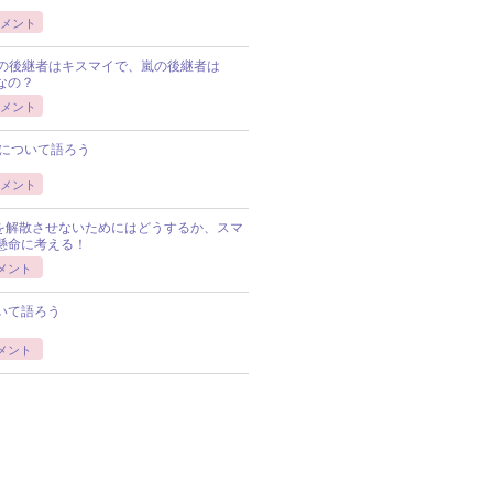
メント
Pの後継者はキスマイで、嵐の後継者は
Pなの？
メント
について語ろう
メント
Pを解散させないためにはどうするか、スマ
懸命に考える！
メント
いて語ろう
メント