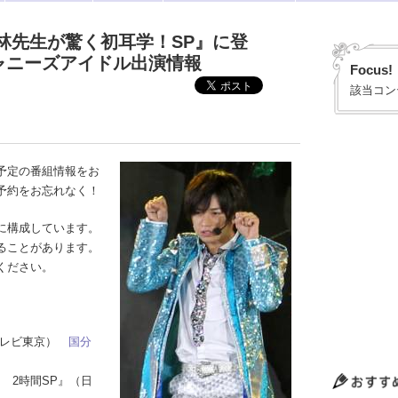
が『林先生が驚く初耳学！SP』に登
ジャニーズアイドル出演情報
Focus!
該当コン
予定の番組情報をお
予約をお忘れなく！
に構成しています。
ることがあります。
ください。
（テレビ東京）
国分
Q！ 2時間SP』（日