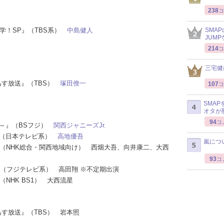
238
コ
耳学！SP』（TBS系）
中島健人
SMA
JUM
214
コ
三宅健
8 あす放送』（TBS）
塚田僚一
107
コ
SMA
オタが
94
コ
ィ～』（BSフジ）
関西ジャニーズJr.
！』（日本テレビ系）
高地優吾
嵐につ
！』（NHK総合・関西地域向け） 西畑大吾、向井康二、大西
93
コ
BA』（フジテレビ系） 高田翔 ※不定期出演
（NHK BS1） 大西流星
8 あす放送』（TBS） 岩本照