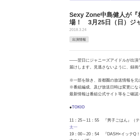
Sexy Zone中島健人
場！ 3月25日（日）
2018.3.24
出演情報
――翌日にジャニーズアイドルが出演
届けします。見逃さないように、録画
※一部を除き、首都圏の放送情報を元
※番組編成、及び放送日時は変更にな
最新情報は番組公式サイト等をご確認
●
TOKIO
11：25～11：55 『男子ごはん』
太一
19：00～20：54 『DASH×イッテ