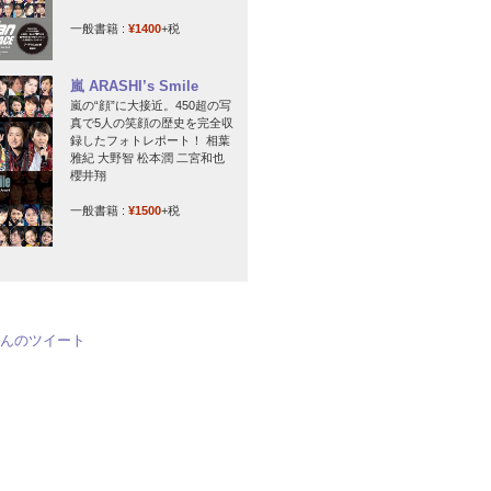
一般書籍 :
¥1400
+税
嵐 ARASHI’s Smile
嵐の“顔”に大接近。450超の写
真で5人の笑顔の歴史を完全収
録したフォトレポート！ 相葉
雅紀 大野智 松本潤 二宮和也
櫻井翔
一般書籍 :
¥1500
+税
jpさんのツイート