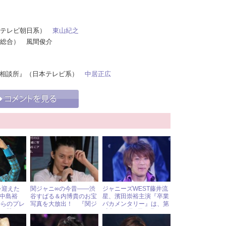
!』（テレビ朝日系）
東山紀之
HK総合） 風間俊介
る法律相談所』（日本テレビ系）
中居正広
を迎えた
関ジャニ∞の今昔――渋
ジャニーズWEST藤井流
MP中島裕
谷すばる＆内博貴のお宝
星、濱田崇裕主演『卒業
からのプレ
写真を大放出！ 『関ジ
バカメンタリー』は、第
“靴紐”!?
ャニ∞LOVE＆
3話！ 2月5日（月）ジ
BALLAD』発売中
ャニーズアイドル出演情