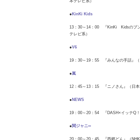
本テレビ系）
●
KinKi Kids
13：30～14：00 『KinKi Kids
テレビ系）
●
V6
19：30～19：55 『みんなの手話』
●
嵐
12：45～13：15 『ニノさん』（
●
NEWS
19：00～20：54 『DASH×イッテ
●
関ジャニ∞
20：00～20：45 『西郷どん』（N