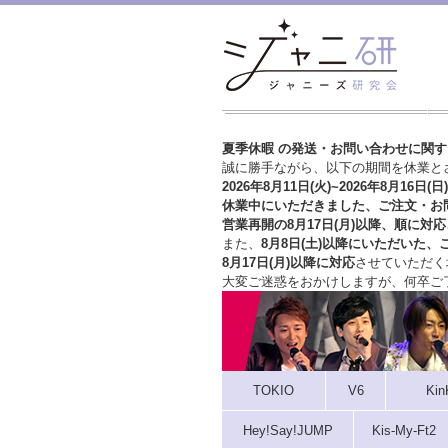
夏季休暇 の発送・お問い合わせに関
誠に勝手ながら、以下の期間を休業と
2026年8月11日(火)~2026年8月16日(日)
休業中にいただきました、ご注文・お
営業再開の8月17日(月)以降、順に対応
また、
8月8日(土)以降にいただいた、
8月17日(月)以降に対応
させていただく
大変ご迷惑をおかけしますが、
何卒ご
TOKIO
V6
Kin
Hey!Say!JUMP
Kis-My-Ft2