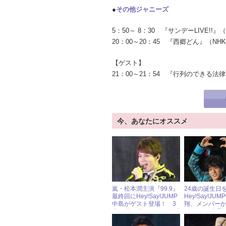
●
その他ジャニーズ
5：50～ 8：30 『サンデーLIVE!
20：00～20：45 『西郷どん』（N
【ゲスト】
21：00～21：54 『行列のでき
今、あなたにオススメ
嵐・松本潤主演『99.9』
24歳の誕生日
最終回にHey!Say!JUMP
Hey!Say!JU
中島がゲスト登場！ 3
翔、メンバー
月18日（日）ジャニーズ
ゼントは“右足”と
アイドル出演情報