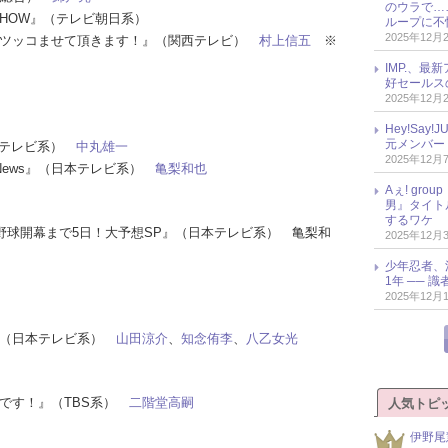
のウラで…
燃SHOW』（テレビ朝日系）
ループに不
2025年12月
ーズのツッコませて頂きます！』（関西テレビ）
村上信五
※
IMP.、最
好セールス
2025年12月
Hey!Sa
元メンバー
日本テレビ系）
中丸雄一
2025年12月
ts＆News』（日本テレビ系）
亀梨和也
Aぇ! gr
男』タイト
するワケ
プロ野球開幕まで5日！大予想SP』（日本テレビ系） 亀梨和
2025年12月
少年忍者、
1年 ── 
2025年12月
！』（日本テレビ系）
山田涼介
、
知念侑李
、
八乙女光
モノです！』（TBS系）
二階堂高嗣
人気トピ
伊野尾