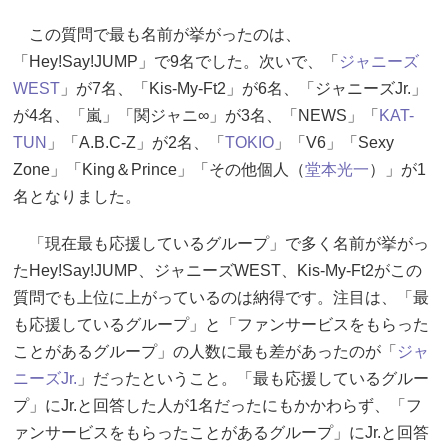
この質問で最も名前が挙がったのは、
「Hey!Say!JUMP」で9名でした。次いで、「
ジャニーズ
WEST
」が7名、「Kis-My-Ft2」が6名、「ジャニーズJr.」
が4名、「嵐」「関ジャニ∞」が3名、「NEWS」「
KAT-
TUN
」「A.B.C-Z」が2名、「
TOKIO
」「V6」「Sexy
Zone」「King＆Prince」「その他個人（
堂本光一
）」が1
名となりました。
「現在最も応援しているグループ」で多く名前が挙がっ
たHey!Say!JUMP、ジャニーズWEST、Kis-My-Ft2がこの
質問でも上位に上がっているのは納得です。注目は、「最
も応援しているグループ」と「ファンサービスをもらった
ことがあるグループ」の人数に最も差があったのが「
ジャ
ニーズJr.
」だったということ。「最も応援しているグルー
プ」にJr.と回答した人が1名だったにもかかわらず、「フ
ァンサービスをもらったことがあるグループ」にJr.と回答