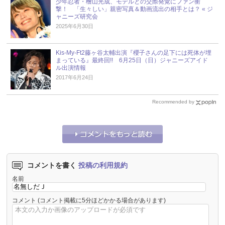
少年忍者・檜山光成、モデルとの交際発覚にファン衝
撃！ 「生々しい」親密写真＆動画流出の相手とは？ « ジ
ャニーズ研究会
2025年6月30日
Kis-My-Ft2藤ヶ谷太輔出演『櫻子さんの足下には死体が埋
まっている』最終回!! 6月25日（日）ジャニーズアイド
ル出演情報
2017年6月24日
Recommended by
コメントを書く
投稿の利用規約
名前
コメント
(コメント掲載に5分ほどかかる場合があります)