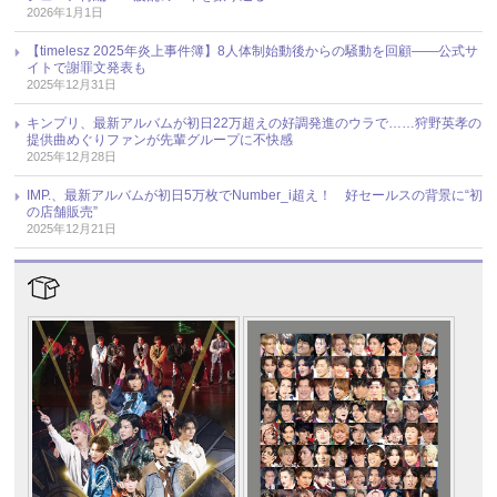
2026年1月1日
【timelesz 2025年炎上事件簿】8人体制始動後からの騒動を回顧――公式サ
イトで謝罪文発表も
2025年12月31日
キンプリ、最新アルバムが初日22万超えの好調発進のウラで……狩野英孝の
提供曲めぐりファンが先輩グループに不快感
2025年12月28日
IMP.、最新アルバムが初日5万枚でNumber_i超え！ 好セールスの背景に“初
の店舗販売”
2025年12月21日