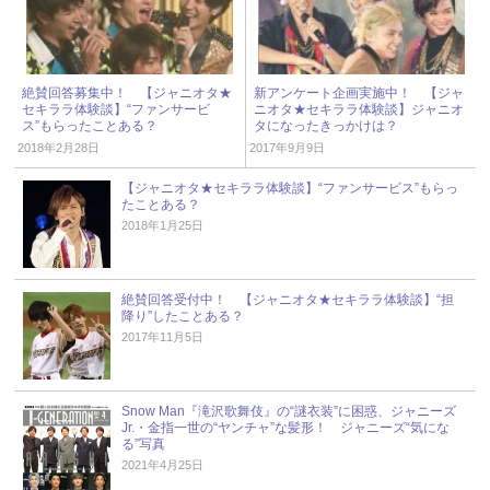
絶賛回答募集中！ 【ジャニオタ★
新アンケート企画実施中！ 【ジャ
セキララ体験談】“ファンサービ
ニオタ★セキララ体験談】ジャニオ
ス”もらったことある？
タになったきっかけは？
2018年2月28日
2017年9月9日
【ジャニオタ★セキララ体験談】“ファンサービス”もらっ
たことある？
2018年1月25日
絶賛回答受付中！ 【ジャニオタ★セキララ体験談】“担
降り”したことある？
2017年11月5日
Snow Man『滝沢歌舞伎』の“謎衣装”に困惑、ジャニーズ
Jr.・金指一世の“ヤンチャ”な髪形！ ジャニーズ“気にな
る”写真
2021年4月25日