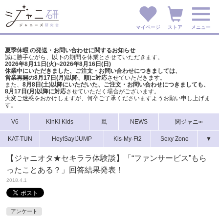
マイページ
ストア
メニュー
夏季休暇 の発送・お問い合わせに関するお知らせ
誠に勝手ながら、以下の期間を休業とさせていただきます。
2026年8月11日(火)~2026年8月16日(日)
休業中にいただきました、ご注文・お問い合わせにつきましては、
営業再開の8月17日(月)以降、順に対応
させていただきます。
また、
8月8日(土)以降にいただいた、ご注文・
お問い合わせにつきましても、
8月17日(月)以降に対応
させていただく場合がございます。
大変ご迷惑をおかけしますが、
何卒ご了承くださいますようお願い申し上げま
す。
V6
KinKi Kids
嵐
NEWS
関ジャニ∞
KAT-TUN
Hey!Say!JUMP
Kis-My-Ft2
Sexy Zone
▼
【ジャニオタ★セキララ体験談】「“ファンサービス”もら
ったことある？」回答結果発表！
2018.4.1
アンケート