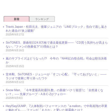
新着
ランキング
Travis Japan・松田元太、後輩ジュニアの「LINEブロック」告白で蒸し返さ
れた過去の“炎上騒動”
2025年9月17日
SixTONES、新曲初日24.8万枚で過去最低更新――「CD買う気持ちが高まら
ない」“ファンの熱量低下”の理由とは？
2025年9月16日
嵐のサプライズはどうなった!? 今年の『NHK紅白歌合戦』司会は順当決着
か
2025年9月15日
堂本剛、SixTONES・ジェシーが「すごい心配」「守ってあげないと」――
ラジオで後輩に寄り添ったワケ
2025年9月12日
Snow Man、「今年度最高初週DL数」の新曲“パクリ疑惑”に「全然違くな
い？」── 先輩グループ・A.B.C-Zがフォロー
2025年9月8日
Hey!Say!JUMP、7人体制初パフォーマンスの『a-nation』で中島裕翔の卒業
に触れずも……ファンが「まさか」と驚いた披露曲とは？