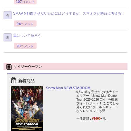
107
コメント
SMAPを解散させないためにはどうするか、スマオタが懸命に考える！
94
コメント
嵐について語ろう
93
コメント
サイゾーウーマン
新着商品
Snow Man NEW STARDOM
9人の絆を見せつけた5大ドー
ムツアー「Snow Man Dome
Tour 2025-2026 ON」を徹底
フォトレポート！ ここでしか
見られないクール＆キュート
なソロショットも要...
一般書籍 :
¥1600
+税