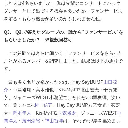
した人は4名もいました。Jr.は先輩のコンサートにバック
ダンサーとして出演する機会も多いため、ファンサービス
をする・もらう機会が多いのかもしれませんね。
Q3. Q2.で答えたグループの、誰から“ファンサービス”を
もらいましたか？ ※複数回答可
この質問ではさらに細かく、ファンサービスをもらった
ことがあるメンバーを調査しました。結果は以下の通りで
す。
最も多く名前が挙がったのは、Hey!Say!JUMP
山田涼
介
・中島裕翔・高木雄也、Kis-My-Ft2北山宏光・千賀健
永、ジャニーズWEST小瀧望で、それぞれ3票獲得。次い
で、関ジャニ∞
村上信五
、Hey!Say!JUMP八乙女光・薮宏
太・
岡本圭人
、Kis-My-Ft2
玉森裕太
、ジャニーズWEST
中
間淳太
・
濱田崇裕
・
神山智洋
は、それぞれ2票を集めまし