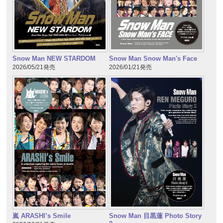
Snow Man NEW STARDOM
Snow Man Snow Man's Face
2026/05/21発売
2026/01/21発売
嵐 ARASHI’s Smile
Snow Man 目黒蓮 Photo Story