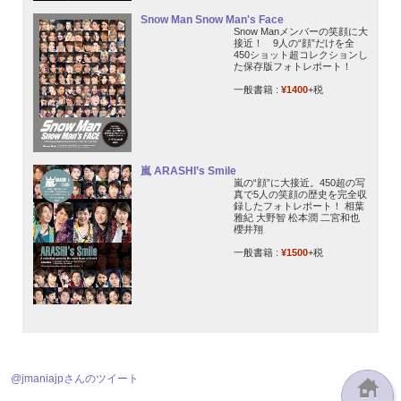
Snow Man Snow Man's Face
Snow Manメンバーの笑顔に大
接近！ 9人の“顔”だけを全
450ショット超コレクションし
た保存版フォトレポート！
一般書籍 :
¥1400
+税
嵐 ARASHI’s Smile
嵐の“顔”に大接近。450超の写
真で5人の笑顔の歴史を完全収
録したフォトレポート！ 相葉
雅紀 大野智 松本潤 二宮和也
櫻井翔
一般書籍 :
¥1500
+税
@jmaniajpさんのツイート