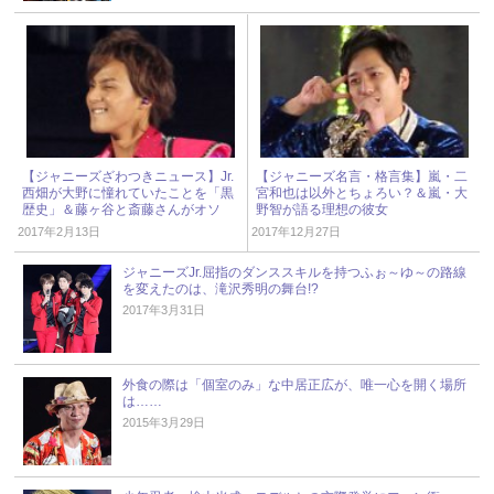
【ジャニーズざわつきニュース】Jr.
【ジャニーズ名言・格言集】嵐・二
西畑が大野に憧れていたことを「黒
宮和也は以外とちょろい？＆嵐・大
歴史」＆藤ヶ谷と斎藤さんがオソ
野智が語る理想の彼女
ロ!?
2017年2月13日
2017年12月27日
ジャニーズJr.屈指のダンススキルを持つふぉ～ゆ～の路線
を変えたのは、滝沢秀明の舞台!?
2017年3月31日
外食の際は「個室のみ」な中居正広が、唯一心を開く場所
は……
2015年3月29日