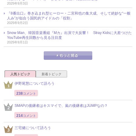
2025年9月3日
『8番出口』巻き込まれ型ヒーロー・二宮和也の集大成、そして絶妙な“一般
人み”が似合う国民的アイドルの「役割」
2025年9月2日
Snow Man、韓国音楽番組『Mカ』出演で大反響！ Stray Kidsに大差つけた
YouTube再生回数から見る注目度
2025年9月1日
人気トピック
新着トピック
伊野尾慧について語ろう
238
コメント
SMAPの後継者はキスマイで、嵐の後継者はJUMPなの？
214
コメント
三宅健について語ろう