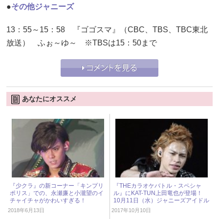
●
その他ジャニーズ
13：55～15：58 『ゴゴスマ』（CBC、TBS、TBC東北
放送） ふぉ～ゆ～ ※TBSは15：50まで
あなたにオススメ
『少クラ』の新コーナー「キンプリ
『THEカラオケバトル・スペシャ
ポリス」での、永瀬廉と小瀧望のイ
ル』にKAT-TUN上田竜也が登場！
チャイチャがかわいすぎる！
10月11日（水）ジャニーズアイドル
出演情報
2018年6月13日
2017年10月10日