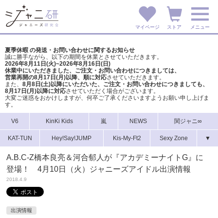
マイページ
ストア
メニュー
夏季休暇 の発送・お問い合わせに関するお知らせ
誠に勝手ながら、以下の期間を休業とさせていただきます。
2026年8月11日(火)~2026年8月16日(日)
休業中にいただきました、ご注文・お問い合わせにつきましては、
営業再開の8月17日(月)以降、順に対応
させていただきます。
また、
8月8日(土)以降にいただいた、ご注文・
お問い合わせにつきましても、
8月17日(月)以降に対応
させていただく場合がございます。
大変ご迷惑をおかけしますが、
何卒ご了承くださいますようお願い申し上げま
す。
V6
KinKi Kids
嵐
NEWS
関ジャニ∞
KAT-TUN
Hey!Say!JUMP
Kis-My-Ft2
Sexy Zone
▼
A.B.C-Z橋本良亮＆河合郁人が『アカデミーナイトG』に
登場！ 4月10日（火）ジャニーズアイドル出演情報
2018.4.9
出演情報