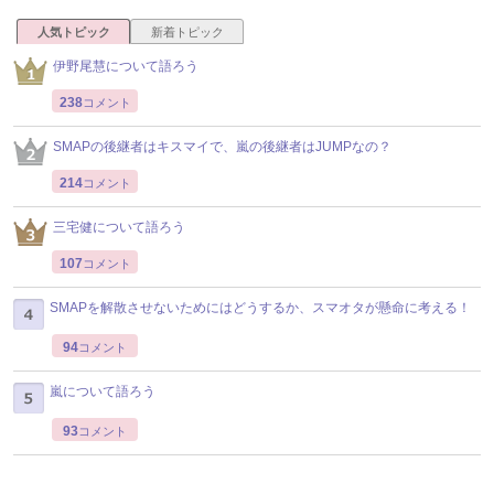
人気トピック
新着トピック
伊野尾慧について語ろう
238
コメント
SMAPの後継者はキスマイで、嵐の後継者はJUMPなの？
214
コメント
三宅健について語ろう
107
コメント
SMAPを解散させないためにはどうするか、スマオタが懸命に考える！
94
コメント
嵐について語ろう
93
コメント