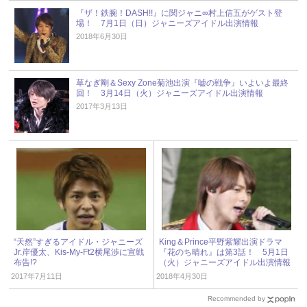
『ザ！鉄腕！DASH!!』に関ジャニ∞村上信五がゲスト登
場！ 7月1日（日）ジャニーズアイドル出演情報
2018年6月30日
草なぎ剛＆Sexy Zone菊池出演『嘘の戦争』いよいよ最終
回！ 3月14日（火）ジャニーズアイドル出演情報
2017年3月13日
“天然”すぎるアイドル・ジャニーズ
King＆Prince平野紫耀出演ドラマ
Jr.岸優太、Kis-My-Ft2横尾渉に宣戦
『花のち晴れ』は第3話！ 5月1日
布告!?
（火）ジャニーズアイドル出演情報
2017年7月11日
2018年4月30日
Recommended by