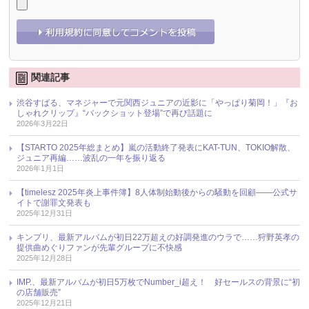
関連記事
渋谷すばる、マネジャーで元関西ジュニアの近影に「やっぱり菊岡！」『お
しゃれクリップ』“バックショット登場”で再び話題に
2026年3月22日
【STARTO 2025年総まとめ】嵐の活動終了発表にKAT-TUN、TOKIO解散、
ジュニア再編……波乱の一年を振り返る
2026年1月1日
【timelesz 2025年炎上事件簿】8人体制始動後からの騒動を回顧――公式サ
イトで謝罪文発表も
2025年12月31日
キンプリ、最新アルバムが初日22万超えの好調発進のウラで……狩野英孝の
提供曲めぐりファンが先輩グループに不快感
2025年12月28日
IMP.、最新アルバムが初日5万枚でNumber_i超え！ 好セールスの背景に“初
の店舗販売”
2025年12月21日