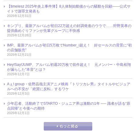
【timelesz 2025年炎上事件簿】8人体制始動後からの騒動を回顧――公式サ
イトで謝罪文発表も
2025年12月31日
キンプリ、最新アルバムが初日22万超えの好調発進のウラで……狩野英孝の
提供曲めぐりファンが先輩グループに不快感
2025年12月28日
IMP.、最新アルバムが初日5万枚でNumber_i超え！ 好セールスの背景に“初
の店舗販売”
2025年12月21日
Hey!Say!JUMP、アルバム初週20万枚で前作超え！ 元メンバー・中島裕翔
が漏らした“本音”とは？
2025年12月7日
Aぇ! group・佐野晶哉主演アニメ映画『トリツカレ男』タイトルやビジュア
ルへの不安が「絶賛に反転」するワケ
2025年12月3日
少年忍者、活動終了でSTARTO・ジュニア界は激動の1年 ── 識者が語る“原
点回帰”と今後への期待
2025年12月1日