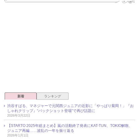
新着
ランキング
渋谷すばる、マネジャーで元関西ジュニアの近影に「やっぱり菊岡！」『お
しゃれクリップ』“バックショット登場”で再び話題に
2026年3月22日
【STARTO 2025年総まとめ】嵐の活動終了発表にKAT-TUN、TOKIO解散、
ジュニア再編……波乱の一年を振り返る
2026年1月1日