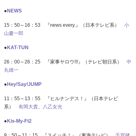
●
NEWS
15：50～16：53 『news every.』（日本テレビ系）
小
山慶一郎
●
KAT-TUN
26：00～26：25 『家事ヤロウ!!!』（テレビ朝日系）
中
丸雄一
●
Hey!Say!JUMP
11：55～13：55 『ヒルナンデス！』（日本テレビ
系）
有岡大貴
、
八乙女光
●
Kis-My-Ft2
9：50～11：15 『スイッチ！』（東海テレビ）
千賀健