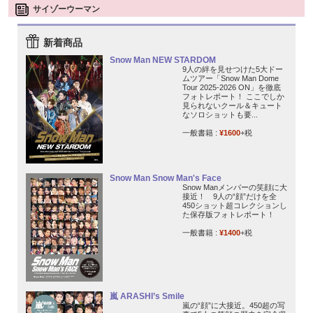
サイゾーウーマン
新着商品
Snow Man NEW STARDOM
9人の絆を見せつけた5大ドー
ムツアー「Snow Man Dome
Tour 2025-2026 ON」を徹底
フォトレポート！ ここでしか
見られないクール＆キュート
なソロショットも要...
一般書籍 :
¥1600
+税
Snow Man Snow Man's Face
Snow Manメンバーの笑顔に大
接近！ 9人の“顔”だけを全
450ショット超コレクションし
た保存版フォトレポート！
一般書籍 :
¥1400
+税
嵐 ARASHI’s Smile
嵐の“顔”に大接近。450超の写