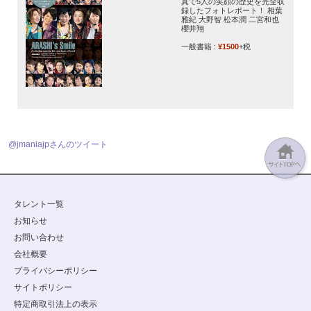
真で5人の笑顔の歴史を完全収
録したフォトレポート！ 相葉
雅紀 大野智 松本潤 二宮和也
櫻井翔
一般書籍 :
¥1500
+税
@jmaniajpさんのツイート
タレント一覧
お知らせ
お問い合わせ
会社概要
プライバシーポリシー
サイトポリシー
特定商取引法上の表示