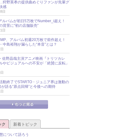
…狩野英孝の提供曲めぐりファンが先輩グ
快感
28日
新アルバムが初日5万枚でNumber_i超え！
の背景に“初の店舗販売”
21日
y!JUMP、アルバム初週20万枚で前作超え！
・中島裕翔が漏らした“本音”とは？
7日
oup・佐野晶哉主演アニメ映画『トリツカレ
ルやビジュアルへの不安が「絶賛に反転」
3日
活動終了でSTARTO・ジュニア界は激動の
識者が語る“原点回帰”と今後への期待
1日
ック
新着トピック
慧について語ろう