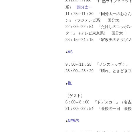
8：00～ 9：55 『白熱ライブビビッ
系）
国分太一
11：25～11：30 『国分太一のおさ
ン』（フジテレビ系） 国分太一
22：00～22：54 『たけしのニッポ
タ！』（テレビ東京系） 国分太一
23：15～24：15 『家政夫のミタ
●
V6
9：50～11：25 『ノンストップ
23：00～23：29 『晴れ、ときど
●
嵐
【ゲスト】
6：00～8：00 『ドデスカ！』（
21：00～22：54 『最後の一日 
●
NEWS