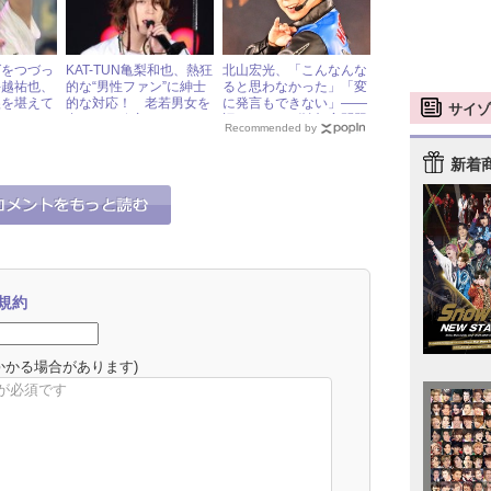
グをつづっ
KAT-TUN亀梨和也、熱狂
北山宏光、「こんなんな
手越祐也、
的な“男性ファン”に紳士
ると思わなかった」「変
涙を堪えて
的な対応！ 老若男女を
に発言もできない」――
サイゾ
虜にする秘密とは
旧ジャニーズ性加害問題
Recommended by
と退所後の“本音” « ジャ
ニーズ研究会
新着
規約
かかる場合があります)