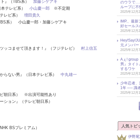
ビット』（TBS系）
加藤シゲアキ
のウラで…
ループに不
.』（日本テレビ系）
小山慶一郎
※不定期
2025年12月
フジテレビ系）
増田貴久
IMP.、最
』（TBS系） 小山慶一郎・加藤シゲアキ
好セールス
2025年12月
Hey!Sa
元メンバー
ーズのツッコませて頂きます！』（フジテレビ）
村上信五
2025年12月
Aぇ! gr
男』タイト
するワケ
2025年12月
る男わからない男』（日本テレビ系）
中丸雄一
少年忍者、
1年 ── 
2025年12月
テレビ朝日系） ※出演可能性あり
ステーション』（テレビ朝日系）
人気トピ
NHK BSプレミアム）
伊野尾