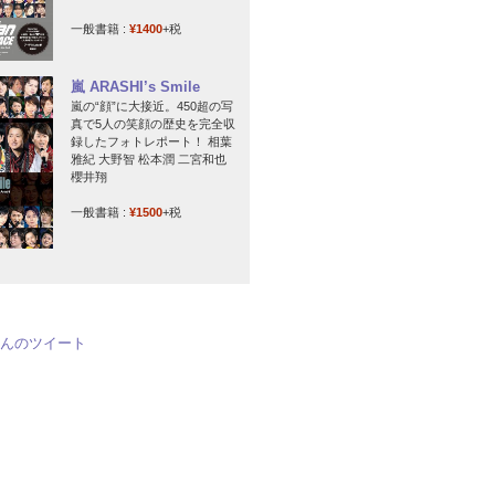
一般書籍 :
¥1400
+税
嵐 ARASHI’s Smile
嵐の“顔”に大接近。450超の写
真で5人の笑顔の歴史を完全収
録したフォトレポート！ 相葉
雅紀 大野智 松本潤 二宮和也
櫻井翔
一般書籍 :
¥1500
+税
jpさんのツイート