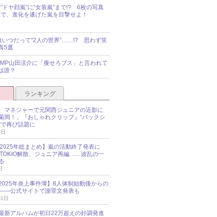
“ドヤ顔嵐”に“女装嵐”まで!? 6枚の写真
で、進化を遂げた嵐を目撃せよ！
idsはいつだって“2人の世界”……!? 思わず笑
真5選
y!JUMP山田涼介に「痩せろブス」と言われて
は誰？
ランキング
、マネジャーで元関西ジュニアの近影に
菊岡！」『おしゃれクリップ』“バックシ
”で再び話題に
2日
O 2025年総まとめ】嵐の活動終了発表に
N、TOKIO解散、ジュニア再編……波乱の一
る
日
esz 2025年炎上事件簿】8人体制始動後からの
――公式サイトで謝罪文発表も
31日
最新アルバムが初日22万超えの好調発進