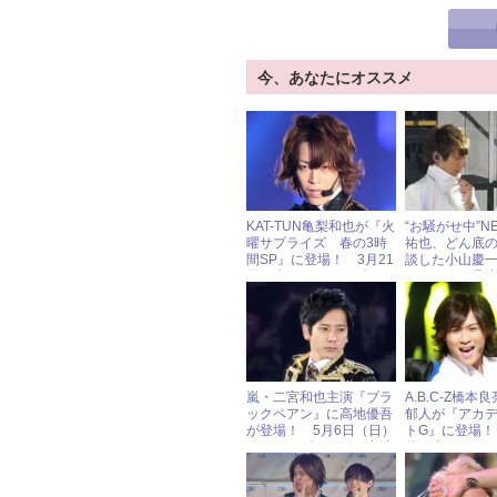
今、あなたにオススメ
KAT-TUN亀梨和也が『火
“お騒がせ中”N
曜サプライズ 春の3時
祐也、どん底
間SP』に登場！ 3月21
談した小山慶
日（火）ジャニーズアイ
しめられて号
ドル出演情報
嵐・二宮和也主演『ブラ
A.B.C-Z橋本
ックペアン』に高地優吾
郁人が『アカ
が登場！ 5月6日（日）
トG』に登場！
ジャニーズアイドル出演
日（火）ジャ
情報
ドル出演情報