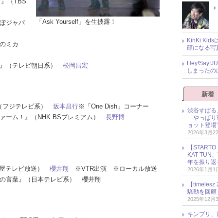
ト』（TBS
「Ask Yourself」を生披露！
んぽジャパ
KinKi K
ンのミカ
顔になる写
Hey!Sa
ゾノ』（テレビ朝日系）
松岡昌宏
しまったの
新着
！』（フジテレビ系）
坂本昌行
※「One Dish」コーナー
渋谷すばる
きファーム！』（NHK BSプレミアム）
長野博
「やっぱり
ョット登場
2026年3月2
【START
KAT-TU
年を振り返
名古屋テレビ放送）
櫻井翔
※VTR出演 ※ローカル放送
2026年1月1
最後の言葉』（日本テレビ系） 櫻井翔
【timel
騒動を回顧
2025年12月
キンプリ、