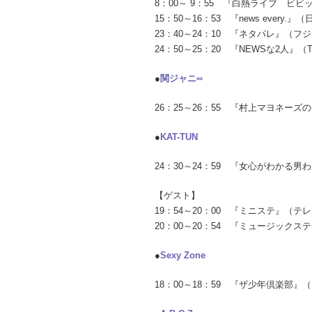
8：00～ 9：55 『白熱ライブ ビ
15：50～16：53 『news every
23：40～24：10 『ネタパレ』（
24：50～25：20 『NEWSな2人
●
関ジャニ∞
26：25～26：55 『村上マヨネ
●
KAT-TUN
24：30～24：59 『女心がわか
【ゲスト】
19：54～20：00 『ミニステ』（
20：00～20：54 『ミュージック
●
Sexy Zone
18：00～18：59 『ザ少年倶楽部』（