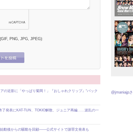
 (GIF, PNG, JPG, JPEG):
アの近影に「やっぱり菊岡！」『おしゃれクリップ』“バック
@jmania
動終了発表にKAT-TUN、TOKIO解散、ジュニア再編……波乱の一
】8人体制始動後からの騒動を回顧――公式サイトで謝罪文発表も