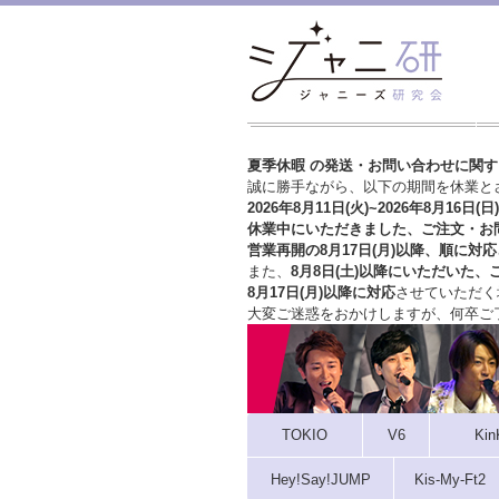
夏季休暇 の発送・お問い合わせに関
誠に勝手ながら、以下の期間を休業と
2026年8月11日(火)~2026年8月16日(日)
休業中にいただきました、ご注文・お
営業再開の8月17日(月)以降、順に対応
また、
8月8日(土)以降にいただいた、
8月17日(月)以降に対応
させていただく
大変ご迷惑をおかけしますが、
何卒ご
TOKIO
V6
Kin
Hey!Say!JUMP
Kis-My-Ft2