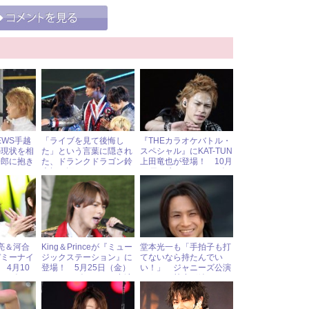
EWS手越
「ライブを見て後悔し
『THEカラオケバトル・
の現状を相
た」という言葉に隠され
スペシャル』にKAT-TUN
一郎に抱き
た、ドランクドラゴン鈴
上田竜也が登場！ 10月
泣！
木拓の深すぎる“A.B.C-Z
11日（水）ジャニーズア
愛”
イドル出演情報
良亮＆河合
King＆Princeが『ミュー
堂本光一も「手拍子も打
デミーナイ
ジックステーション』に
てないなら持たんでい
 4月10
登場！ 5月25日（金）
い！」 ジャニーズ公演
ニーズアイ
ジャニーズアイドル出演
でうちわ禁止が続く
情報