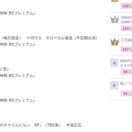
238
コ
NHK BSプレミアム）
SMA
JUM
214
コ
い』（毎日放送）
中間淳太
※ローカル放送（不定期出演）
三宅健
NHK BSプレミアム）
107
コ
SMA
オタが
レビ系）
94
コ
NHK BSプレミアム）
嵐につ
93
コ
NHK BSプレミアム）
のスマイルたちへ SP』（TBS系） 中居正広