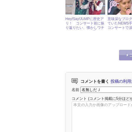
Hey!Say!JUMPに歴史ア
意味深なブロ
リ！ コンサート前に振
ていたNEWS
り返りたい、懐かしワチ
コンサートで
ャワチャフォト5選
いた!?
コメントを書く
投稿の利用
名前
コメント
(コメント掲載に5分ほど