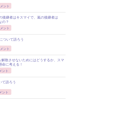
メント
Pの後継者はキスマイで、嵐の後継者は
Pなの？
メント
について語ろう
メント
Pを解散させないためにはどうするか、スマ
懸命に考える！
メント
いて語ろう
メント