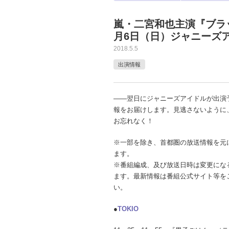
嵐・二宮和也主演『ブラ
月6日（日）ジャニーズ
2018.5.5
出演情報
――翌日にジャニーズアイドルが出演
報をお届けします。見逃さないように
お忘れなく！
※一部を除き、首都圏の放送情報を元
ます。
※番組編成、及び放送日時は変更にな
ます。最新情報は番組公式サイト等を
い。
●
TOKIO