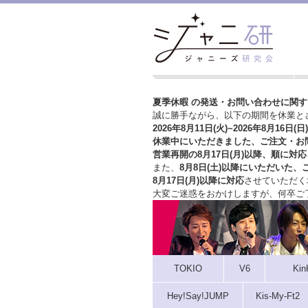
夏季休暇 の発送・お問い合わせに関
誠に勝手ながら、以下の期間を休業と
2026年8月11日(火)~2026年8月16日(日)
休業中にいただきました、ご注文・お
営業再開の8月17日(月)以降、順に対応
また、
8月8日(土)以降にいただいた、
8月17日(月)以降に対応
させていただく
大変ご迷惑をおかけしますが、
何卒ご
TOKIO
V6
Kin
Hey!Say!JUMP
Kis-My-Ft2