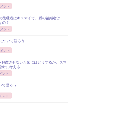
メント
Pの後継者はキスマイで、嵐の後継者は
Pなの？
メント
について語ろう
メント
Pを解散させないためにはどうするか、スマ
懸命に考える！
メント
いて語ろう
メント