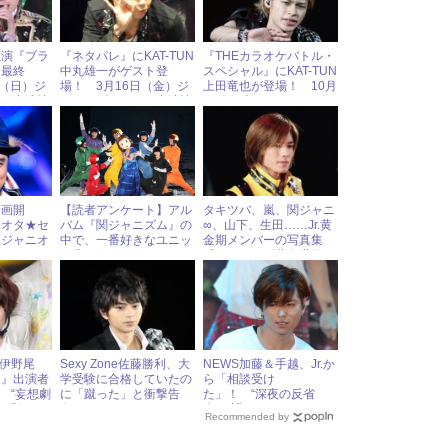
主演『ブラ
『ネタパレ』にKAT-TUN
『THEカラオケバトル・
は最終
中丸雄一がゲスト登
スペシャル』にKAT-TUN
日（日）ジ
場！ 3月16日（金）ジ
上田竜也が登場！ 10月
ドル出演情
ャニーズアイドル出演情
11日（水）ジャニーズア
報
イドル出演情報
企画開
【読者アンケート】アル
タキツバ、嵐、関ジャニ
ニオタ★セ
バム『関ジャニズム』の
∞、山下、生田……Jr.黄
】ジャニオ
中で、一番好きなユニッ
金期メンバーの写真集
っかけは？
ト曲は？
『ジャニーズ黄金世代』
をチラ見せ
MP伊野尾
Sexy Zone佐藤勝利、大
NEWS加藤＆手越、Jr.か
し』出演者
学受験に合格していたの
ら「相談受け
 “妄想劇
に「蹴った」と衝撃告
た」！ “深夜の反省
も「何や
白！
会”で語られたことと
Recommended by
は？