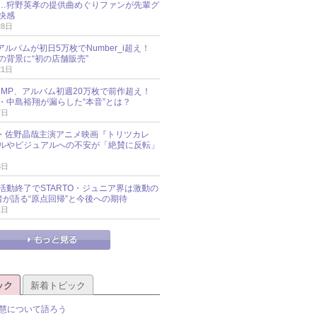
…狩野英孝の提供曲めぐりファンが先輩グ
快感
28日
新アルバムが初日5万枚でNumber_i超え！
の背景に“初の店舗販売”
21日
y!JUMP、アルバム初週20万枚で前作超え！
・中島裕翔が漏らした“本音”とは？
7日
oup・佐野晶哉主演アニメ映画『トリツカレ
ルやビジュアルへの不安が「絶賛に反転」
3日
活動終了でSTARTO・ジュニア界は激動の
識者が語る“原点回帰”と今後への期待
1日
ック
新着トピック
慧について語ろう