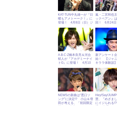
KAT-TUN中丸雄一が『日
嵐・二宮和也
曜もアメトーーク！』に
ックペアン』
登場！ 4月8日（日）ジ
回！ 6月24
ャニーズアイドル出演情
ャニーズアイ
報
報
A.B.C-Z橋本良亮＆河合
新アンケート
郁人が『アカデミーナイ
始！ 【ジャ
トG』に登場！ 4月10
キララ体験談
日（火）ジャニーズアイ
タになったき
ドル出演情報
NEWSの新曲は“悪口ソ
Hey!Say!JU
ング”に決定!? 小山＆増
慧、『めざま
田が考える、「初回限定
にイジられる!?
盤A」の内容
場”を披露する
ってんの!?」