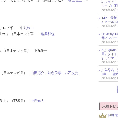
ーズのツッコませて頂きます！』（関西テレビ）
村上信五
※
のウラで…
ループに不
2025年12月
IMP.、最
好セールス
2025年12月
日本テレビ系）
中丸雄一
ts＆News』（日本テレビ系）
亀梨和也
Hey!Sa
元メンバー
2025年12月
Aぇ! gr
ン！』（日本テレビ系） 中丸雄一
男』タイト
するワケ
2025年12月
少年忍者、
！』（日本テレビ系）
山田涼介
、
知念侑李
、
八乙女光
1年 ── 
2025年12月
初耳学！』（TBS系）
中島健人
人気トピ
伊野尾