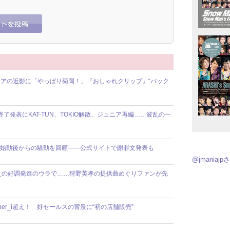
アの近影に「やっぱり菊岡！」『おしゃれクリップ』“バック
動終了発表にKAT-TUN、TOKIO解散、ジュニア再編……波乱の一
】8人体制始動後からの騒動を回顧――公式サイトで謝罪文発表も
@jmania
えの好調発進のウラで……狩野英孝の提供曲めぐりファンが先
ber_i超え！ 好セールスの背景に“初の店舗販売”