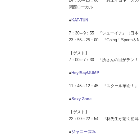
24：30～25：00 『村上マヨネ
関西ローカル
●
KAT-TUN
7：30～9：55 『シューイチ』（
23：55～25：00 『Going！Spor
【ゲスト】
7：00～7：30 『所さんの目がテ
●
Hey!Say!JUMP
11：45～12：45 『スクール革命
●
Sexy Zone
【ゲスト】
22：00～22：54 『林先生が驚く
●
ジャニーズJr.