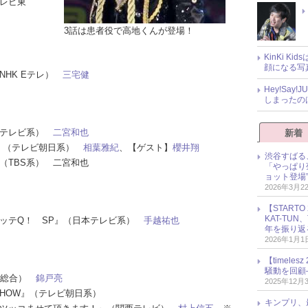
テレビ東
3話は患者役で高地くんが登場！
KinKi K
顔になる写
（NHK Eテレ）
三宅健
Hey!Sa
しまったの
日本テレビ系）
二宮和也
新着
SP』（テレビ朝日系）
相葉雅紀
、【ゲスト】
櫻井翔
渋谷すばる
』（TBS系） 二宮和也
「やっぱり
ョット登場
2026年3月2
【START
KAT-TU
でイッテQ！ SP』（日本テレビ系）
手越祐也
年を振り返
2026年1月1
【timel
騒動を回顧
HK総合）
錦戸亮
2025年12月
燃SHOW』（テレビ朝日系）
キンプリ、