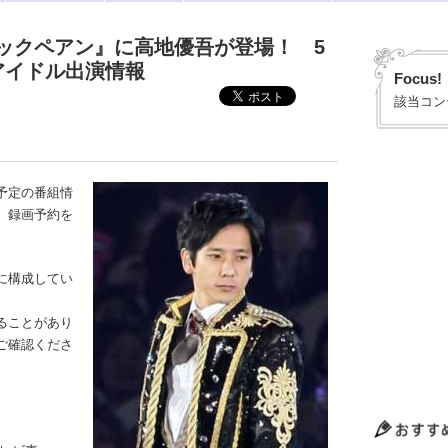
ックペアン』に高地優吾が登場！ 5
アイドル出演情報
Focus!
該当コン
予定の番組情
、録画予約を
に構成してい
ることがあり
ご確認くださ