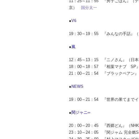
11：25～11：55 『男子ごはん』（
京）
国分太一
●
V6
19：30～19：55 『みんなの手話』
●
嵐
12：45～13：15 『ニノさん』（
18：00～18：57 『相葉マナブ 
21：00～21：54 『ブラックペアン
●
NEWS
19：00～21：54 『世界の果てま
●
関ジャニ∞
20：00～20：45 『西郷どん』（N
23：10～24：05 『関ジャム 完全