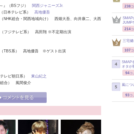
ィ～』（BSフジ）
関西ジャニーズJr.
238
コ
！』（日本テレビ系）
高地優吾
SMA
！』（NHK総合・関西地域向け） 西畑大吾、向井康二、大西
JUM
214
コ
BA』（フジテレビ系） 高田翔 ※不定期出演
三宅健
107
コ
ン』（TBS系） 高地優吾 ※ゲスト出演
SMA
オタが
94
コ
!』（テレビ朝日系）
東山紀之
HK総合） 風間俊介
嵐につ
93
コ