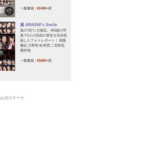
一般書籍 :
¥1400
+税
嵐 ARASHI’s Smile
嵐の“顔”に大接近。450超の写
真で5人の笑顔の歴史を完全収
録したフォトレポート！ 相葉
雅紀 大野智 松本潤 二宮和也
櫻井翔
一般書籍 :
¥1500
+税
jpさんのツイート