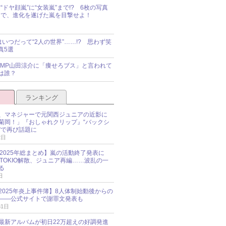
“ドヤ顔嵐”に“女装嵐”まで!? 6枚の写真
で、進化を遂げた嵐を目撃せよ！
idsはいつだって“2人の世界”……!? 思わず笑
真5選
y!JUMP山田涼介に「痩せろブス」と言われて
は誰？
ランキング
、マネジャーで元関西ジュニアの近影に
菊岡！」『おしゃれクリップ』“バックシ
”で再び話題に
2日
O 2025年総まとめ】嵐の活動終了発表に
N、TOKIO解散、ジュニア再編……波乱の一
る
日
esz 2025年炎上事件簿】8人体制始動後からの
――公式サイトで謝罪文発表も
31日
最新アルバムが初日22万超えの好調発進