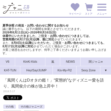
マイページ
ストア
メニュー
夏季休暇 の発送・お問い合わせに関するお知らせ
誠に勝手ながら、以下の期間を休業とさせていただきます。
2026年8月11日(火)~2026年8月16日(日)
休業中にいただきました、ご注文・お問い合わせにつきましては、
営業再開の8月17日(月)以降、順に対応
させていただきます。
また、
8月8日(土)以降にいただいた、ご注文・
お問い合わせにつきましても、
8月17日(月)以降に対応
させていただく場合がございます。
大変ご迷惑をおかけしますが、
何卒ご了承くださいますようお願い申し上げま
す。
V6
KinKi Kids
嵐
NEWS
関ジャニ∞
KAT-TUN
Hey!Say!JUMP
Kis-My-Ft2
Sexy Zone
▼
「風間くんはDオタの鑑！」“変態的”なディズニー愛を語
り、風間俊介の株が急上昇中！
2018.5.17
その他
その他ジャニーズ