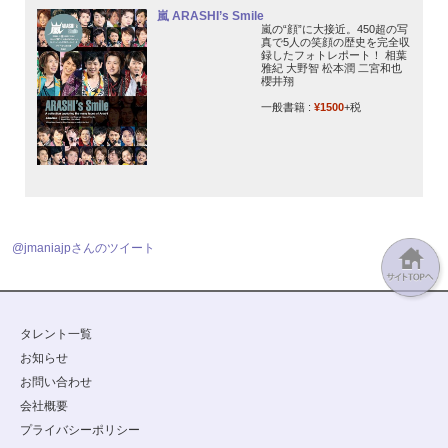
嵐 ARASHI’s Smile
嵐の“顔”に大接近。450超の写
真で5人の笑顔の歴史を完全収
録したフォトレポート！ 相葉
雅紀 大野智 松本潤 二宮和也
櫻井翔
一般書籍 :
¥1500
+税
@jmaniajpさんのツイート
タレント一覧
お知らせ
お問い合わせ
会社概要
プライバシーポリシー