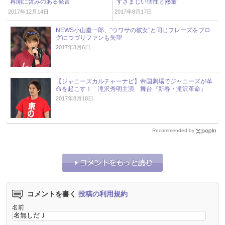
再開に含みのある発言
すさまじい個性と熱量
2017年12月14日
2017年8月17日
NEWS小山慶一郎、“ウワサの彼女”と同じフレーズをブロ
グにつづりファンも失望
2017年3月6日
【ジャニーズカルチャーナビ】帝国劇場でジャニーズが革
命を起こす！ 滝沢秀明主演 舞台『新春・滝沢革命』
2017年8月18日
Recommended by
コメントを書く
投稿の利用規約
名前