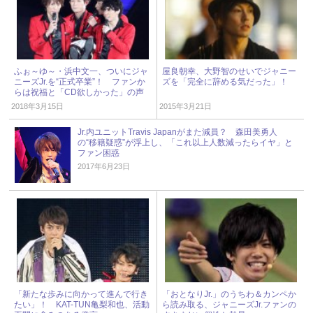
ふぉ～ゆ～・浜中文一、ついにジャ
屋良朝幸、大野智のせいでジャニー
ニーズJr.を“正式卒業”！ ファンか
ズを「完全に辞める気だった」！
らは祝福と「CD欲しかった」の声
2018年3月15日
2015年3月21日
Jr.内ユニットTravis Japanがまた減員？ 森田美勇人
の“移籍疑惑”が浮上し、「これ以上人数減ったらイヤ」と
ファン困惑
2017年6月23日
「新たな歩みに向かって進んで行き
「おとなりJr.」のうちわ＆カンペか
たい」！ KAT-TUN亀梨和也、活動
ら読み取る、ジャニーズJr.ファンの