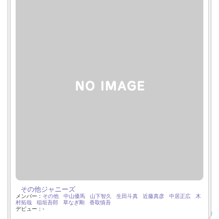
その他ジャニーズ
メンバー：
その他
中山優馬
山下智久
生田斗真
近藤真彦
中居正広
木
村拓哉
稲垣吾郎
草なぎ剛
香取慎吾
デビュー：-