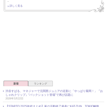
-
詳しく見る
新着
ランキング
渋谷すばる、マネジャーで元関西ジュニアの近影に「やっぱり菊岡！」『お
しゃれクリップ』“バックショット登場”で再び話題に
2026年3月22日
【STARTO 2025年総まとめ】嵐の活動終了発表にKAT-TUN、TOKIO解散、