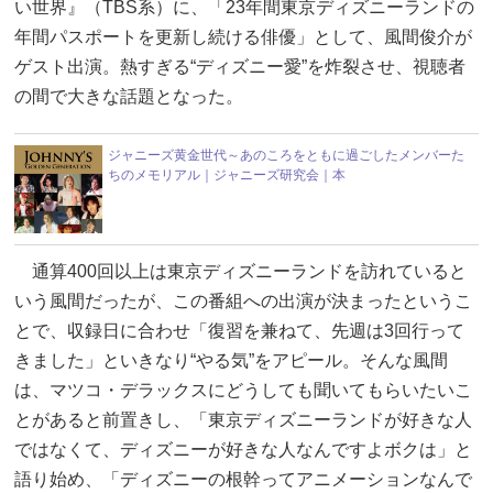
い世界』（TBS系）に、「23年間東京ディズニーランドの
年間パスポートを更新し続ける俳優」として、風間俊介が
ゲスト出演。熱すぎる“ディズニー愛”を炸裂させ、視聴者
の間で大きな話題となった。
ジャニーズ黄金世代～あのころをともに過ごしたメンバーた
ちのメモリアル｜ジャニーズ研究会｜本
通算400回以上は東京ディズニーランドを訪れていると
いう風間だったが、この番組への出演が決まったというこ
とで、収録日に合わせ「復習を兼ねて、先週は3回行って
きました」といきなり“やる気”をアピール。そんな風間
は、マツコ・デラックスにどうしても聞いてもらいたいこ
とがあると前置きし、「東京ディズニーランドが好きな人
ではなくて、ディズニーが好きな人なんですよボクは」と
語り始め、「ディズニーの根幹ってアニメーションなんで