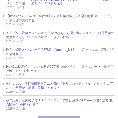
ジュニア再編……波乱の一年を振り返る
2026年1月1日
【timelesz 2025年炎上事件簿】8人体制始動後からの騒動を回顧――公式サ
イトで謝罪文発表も
2025年12月31日
キンプリ、最新アルバムが初日22万超えの好調発進のウラで……狩野英孝の
提供曲めぐりファンが先輩グループに不快感
2025年12月28日
IMP.、最新アルバムが初日5万枚でNumber_i超え！ 好セールスの背景に“初
の店舗販売”
2025年12月21日
Hey!Say!JUMP、アルバム初週20万枚で前作超え！ 元メンバー・中島裕翔
が漏らした“本音”とは？
2025年12月7日
Aぇ! group・佐野晶哉主演アニメ映画『トリツカレ男』タイトルやビジュア
ルへの不安が「絶賛に反転」するワケ
2025年12月3日
少年忍者、活動終了でSTARTO・ジュニア界は激動の1年 ── 識者が語る“原
点回帰”と今後への期待
2025年12月1日