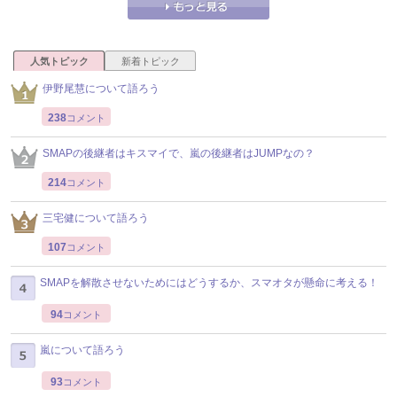
人気トピック
新着トピック
伊野尾慧について語ろう
238
コメント
SMAPの後継者はキスマイで、嵐の後継者はJUMPなの？
214
コメント
三宅健について語ろう
107
コメント
SMAPを解散させないためにはどうするか、スマオタが懸命に考える！
94
コメント
嵐について語ろう
93
コメント