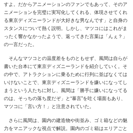
すよ。だからアニメーションのファンでもあって、そのア
ニメーションを完璧に実写化してくれる、体現させてくれ
る東京ディズニーランドが大好きな男なんです」と自身の
スタンスについて熱く説明。しかし、マツコにはこれがま
ったく響かなかったようで、返ってきた言葉は「んぇ？」
の一言だった。
そんなマツコとの温度差をものともせず、風間は自らが
書いた台本にて東京ディズニーランドを紹介していく。そ
の中で、アトラクションに乗るために行列に並ばなくては
いけないことで、東京ディズニーランドを嫌いになってし
まうという人たちに対し、風間は「勝手に嫌いになってる
のは、そっちの落ち度だぞ」と“暴言”を吐く場面もあり、
マツコに「言い方！」と注意されていた。
さらに風間は、園内の建造物や街並み、ゴミ箱などの魅
力をマニアックな視点で解説。園内のゴミ箱はエリアごと