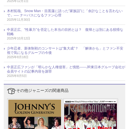
2025年12月1日
木村拓哉、Snow Man・目黒蓮に語った“家族話”に「余計なことを言わない
で」── ナーバスになるファン心理
2025年11月30日
中居正広、“性暴力”を否定した本当の目的とは？ 復帰とは別にある狡猾な
戦略
2025年10月12日
少年忍者、新体制初のコンサートは“集大成”？ 「解体かも」とファン不安
視で気になるグループの今後
2025年8月18日
中居正広ファンが「明らかな人権侵害」と憤怒――JR東日本グループ会社が
会員サイトの記事内容を謝罪
2025年8月5日
その他ジャニーズの関連商品