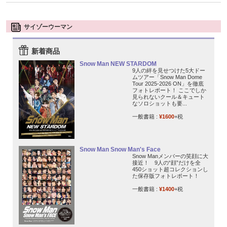
サイゾーウーマン
新着商品
Snow Man NEW STARDOM
9人の絆を見せつけた5大ドー
ムツアー「Snow Man Dome
Tour 2025-2026 ON」を徹底
フォトレポート！ ここでしか
見られないクール＆キュート
なソロショットも要...
一般書籍 :
¥1600
+税
Snow Man Snow Man's Face
Snow Manメンバーの笑顔に大
接近！ 9人の“顔”だけを全
450ショット超コレクションし
た保存版フォトレポート！
一般書籍 :
¥1400
+税