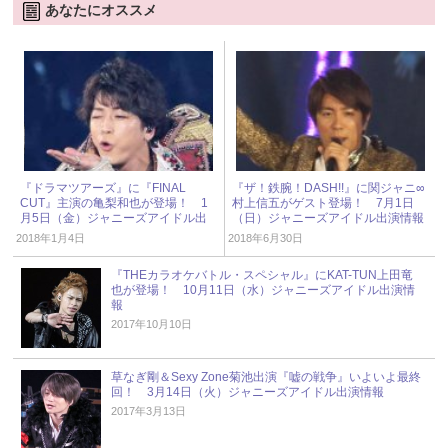
あなたにオススメ
『ドラマツアーズ』に『FINAL
『ザ！鉄腕！DASH!!』に関ジャニ∞
CUT』主演の亀梨和也が登場！ 1
村上信五がゲスト登場！ 7月1日
月5日（金）ジャニーズアイドル出
（日）ジャニーズアイドル出演情報
演情報
2018年1月4日
2018年6月30日
『THEカラオケバトル・スペシャル』にKAT-TUN上田竜
也が登場！ 10月11日（水）ジャニーズアイドル出演情
報
2017年10月10日
草なぎ剛＆Sexy Zone菊池出演『嘘の戦争』いよいよ最終
回！ 3月14日（火）ジャニーズアイドル出演情報
2017年3月13日