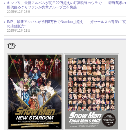
キンプリ、最新アルバムが初日22万超えの好調発進のウラで……狩野英孝の
提供曲めぐりファンが先輩グループに不快感
2025年12月28日
IMP.、最新アルバムが初日5万枚でNumber_i超え！ 好セールスの背景に“初
の店舗販売”
2025年12月21日