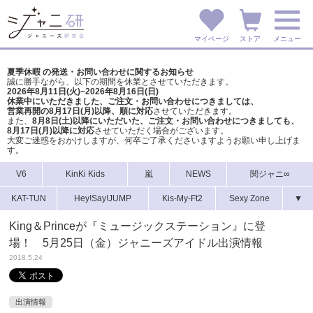
マイページ
ストア
メニュー
夏季休暇 の発送・お問い合わせに関するお知らせ
誠に勝手ながら、以下の期間を休業とさせていただきます。
2026年8月11日(火)~2026年8月16日(日)
休業中にいただきました、ご注文・お問い合わせにつきましては、
営業再開の8月17日(月)以降、順に対応
させていただきます。
また、
8月8日(土)以降にいただいた、ご注文・
お問い合わせにつきましても、
8月17日(月)以降に対応
させていただく場合がございます。
大変ご迷惑をおかけしますが、
何卒ご了承くださいますようお願い申し上げま
す。
V6
KinKi Kids
嵐
NEWS
関ジャニ∞
KAT-TUN
Hey!Say!JUMP
Kis-My-Ft2
Sexy Zone
▼
King＆Princeが『ミュージックステーション』に登
場！ 5月25日（金）ジャニーズアイドル出演情報
2018.5.24
出演情報