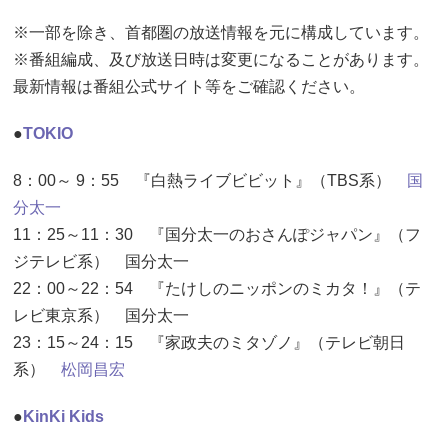
※一部を除き、首都圏の放送情報を元に構成しています。
※番組編成、及び放送日時は変更になることがあります。
最新情報は番組公式サイト等をご確認ください。
●
TOKIO
8：00～ 9：55 『白熱ライブビビット』（TBS系）
国
分太一
11：25～11：30 『国分太一のおさんぽジャパン』（フ
ジテレビ系） 国分太一
22：00～22：54 『たけしのニッポンのミカタ！』（テ
レビ東京系） 国分太一
23：15～24：15 『家政夫のミタゾノ』（テレビ朝日
系）
松岡昌宏
●
KinKi Kids