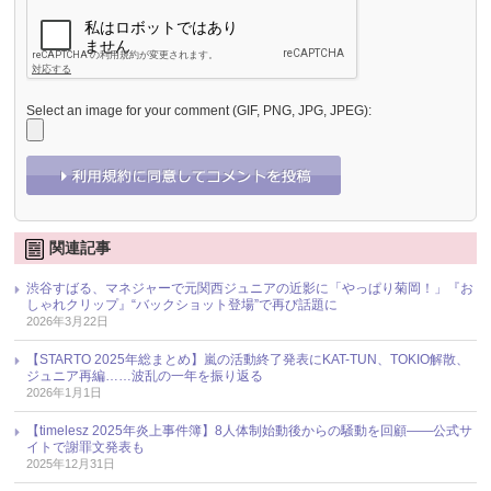
Select an image for your comment (GIF, PNG, JPG, JPEG):
関連記事
渋谷すばる、マネジャーで元関西ジュニアの近影に「やっぱり菊岡！」『お
しゃれクリップ』“バックショット登場”で再び話題に
2026年3月22日
【STARTO 2025年総まとめ】嵐の活動終了発表にKAT-TUN、TOKIO解散、
ジュニア再編……波乱の一年を振り返る
2026年1月1日
【timelesz 2025年炎上事件簿】8人体制始動後からの騒動を回顧――公式サ
イトで謝罪文発表も
2025年12月31日