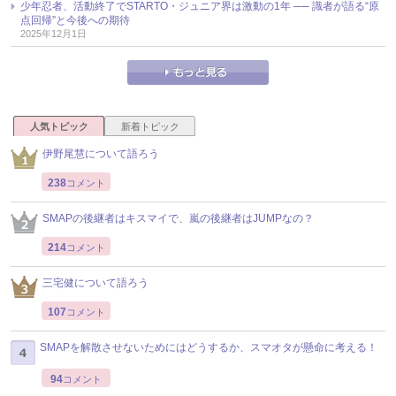
少年忍者、活動終了でSTARTO・ジュニア界は激動の1年 ── 識者が語る“原
点回帰”と今後への期待
2025年12月1日
人気トピック
新着トピック
伊野尾慧について語ろう
238
コメント
SMAPの後継者はキスマイで、嵐の後継者はJUMPなの？
214
コメント
三宅健について語ろう
107
コメント
SMAPを解散させないためにはどうするか、スマオタが懸命に考える！
94
コメント