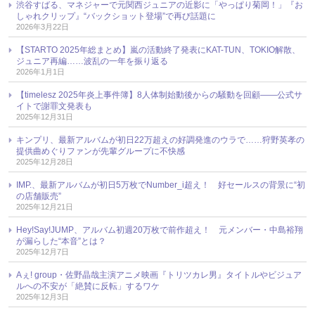
渋谷すばる、マネジャーで元関西ジュニアの近影に「やっぱり菊岡！」『お
しゃれクリップ』“バックショット登場”で再び話題に
2026年3月22日
【STARTO 2025年総まとめ】嵐の活動終了発表にKAT-TUN、TOKIO解散、
ジュニア再編……波乱の一年を振り返る
2026年1月1日
【timelesz 2025年炎上事件簿】8人体制始動後からの騒動を回顧――公式サ
イトで謝罪文発表も
2025年12月31日
キンプリ、最新アルバムが初日22万超えの好調発進のウラで……狩野英孝の
提供曲めぐりファンが先輩グループに不快感
2025年12月28日
IMP.、最新アルバムが初日5万枚でNumber_i超え！ 好セールスの背景に“初
の店舗販売”
2025年12月21日
Hey!Say!JUMP、アルバム初週20万枚で前作超え！ 元メンバー・中島裕翔
が漏らした“本音”とは？
2025年12月7日
Aぇ! group・佐野晶哉主演アニメ映画『トリツカレ男』タイトルやビジュア
ルへの不安が「絶賛に反転」するワケ
2025年12月3日