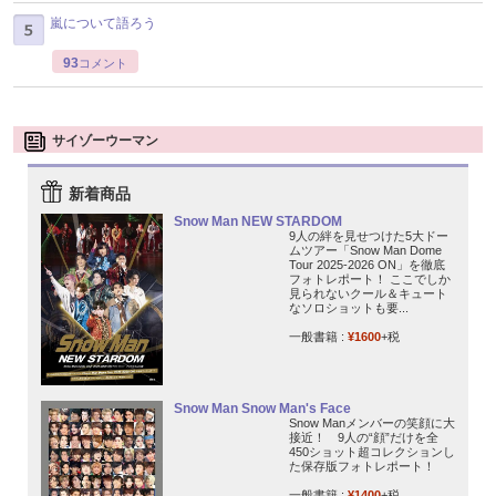
嵐について語ろう
93
コメント
サイゾーウーマン
新着商品
Snow Man NEW STARDOM
9人の絆を見せつけた5大ドー
ムツアー「Snow Man Dome
Tour 2025-2026 ON」を徹底
フォトレポート！ ここでしか
見られないクール＆キュート
なソロショットも要...
一般書籍 :
¥1600
+税
Snow Man Snow Man's Face
Snow Manメンバーの笑顔に大
接近！ 9人の“顔”だけを全
450ショット超コレクションし
た保存版フォトレポート！
一般書籍 :
¥1400
+税