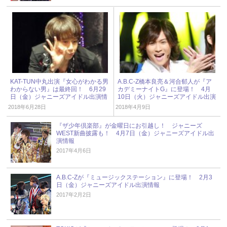
KAT-TUN中丸出演『女心がわかる男
A.B.C-Z橋本良亮＆河合郁人が『ア
わからない男』は最終回！ 6月29
カデミーナイトG』に登場！ 4月
日（金）ジャニーズアイドル出演情
10日（火）ジャニーズアイドル出演
報
情報
2018年6月28日
2018年4月9日
『ザ少年倶楽部』が金曜日にお引越し！ ジャニーズ
WEST新曲披露も！ 4月7日（金）ジャニーズアイドル出
演情報
2017年4月6日
A.B.C-Zが『ミュージックステーション』に登場！ 2月3
日（金）ジャニーズアイドル出演情報
2017年2月2日