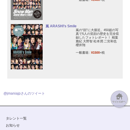
嵐 ARASHI’s Smile
嵐の“顔”に大接近。450超の写
真で5人の笑顔の歴史を完全収
録したフォトレポート！ 相葉
雅紀 大野智 松本潤 二宮和也
櫻井翔
一般書籍 :
¥1500
+税
@jmaniajpさんのツイート
タレント一覧
お知らせ