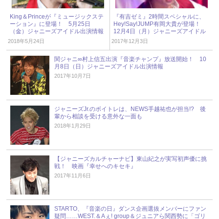
King＆Princeが『ミュージックステ
『有吉ゼミ』2時間スペシャルに、
ーション』に登場！ 5月25日
Hey!Say!JUMP有岡大貴が登場！
（金）ジャニーズアイドル出演情報
12月4日（月）ジャニーズアイドル
出演情報
2018年5月24日
2017年12月3日
関ジャニ∞村上信五出演『音楽チャンプ』放送開始！ 10
月8日（日）ジャニーズアイドル出演情報
2017年10月7日
ジャニーズJr.のボイトレは、NEWS手越祐也が担当!? 後
輩から相談を受ける意外な一面も
2018年1月29日
【ジャニーズカルチャーナビ】東山紀之が実写初声優に挑
戦！ 映画『幸せへのキセキ』
2017年11月6日
STARTO、『音楽の日』ダンス企画選抜メンバーにファン
疑問……WEST.＆Aぇ! group＆ジュニアら関西勢に「ゴリ