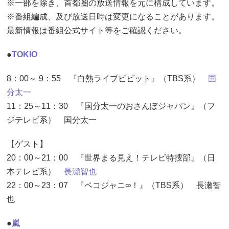
※一部を除き、首都圏の放送情報を元に構成しています。
※番組編成、及び放送日時は変更になることがあります。
最新情報は番組公式サイト等をご確認ください。
●
TOKIO
8：00～ 9：55 『白熱ライブビビット』（TBS系）
国
分太一
11：25～11：30 『国分太一のおさんぽジャパン』（フ
ジテレビ系） 国分太一
【ゲスト】
20：00～21：00 『世界まる見え！テレビ特捜部』（日
本テレビ系）
長瀬智也
22：00～23：07 『ペコジャニ∞！』（TBS系） 長瀬智
也
●
嵐