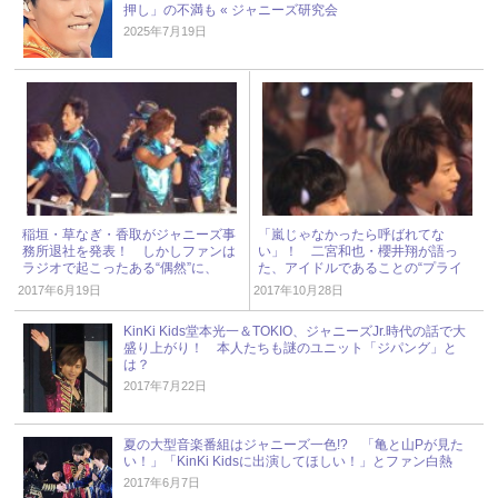
押し」の不満も « ジャニーズ研究会
2025年7月19日
稲垣・草なぎ・香取がジャニーズ事
「嵐じゃなかったら呼ばれてな
務所退社を発表！ しかしファンは
い」！ 二宮和也・櫻井翔が語っ
ラジオで起こったある“偶然”に、
た、アイドルであることの“プライ
「鳥肌立った」と感動
ド”
2017年6月19日
2017年10月28日
KinKi Kids堂本光一＆TOKIO、ジャニーズJr.時代の話で大
盛り上がり！ 本人たちも謎のユニット「ジパング」と
は？
2017年7月22日
夏の大型音楽番組はジャニーズ一色!? 「亀と山Pが見た
い！」「KinKi Kidsに出演してほしい！」とファン白熱
2017年6月7日