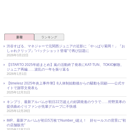
新着
ランキング
渋谷すばる、マネジャーで元関西ジュニアの近影に「やっぱり菊岡！」『お
しゃれクリップ』“バックショット登場”で再び話題に
2026年3月22日
【STARTO 2025年総まとめ】嵐の活動終了発表にKAT-TUN、TOKIO解散、
ジュニア再編……波乱の一年を振り返る
2026年1月1日
【timelesz 2025年炎上事件簿】8人体制始動後からの騒動を回顧――公式サ
イトで謝罪文発表も
2025年12月31日
キンプリ、最新アルバムが初日22万超えの好調発進のウラで……狩野英孝の
提供曲めぐりファンが先輩グループに不快感
2025年12月28日
IMP.、最新アルバムが初日5万枚でNumber_i超え！ 好セールスの背景に“初
の店舗販売”
2025年12月21日