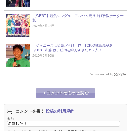
【WEST.】歴代シングル・アルバム売り上げ枚数データ一
覧
2025年5月22日
「ジャニーズは変態だらけ」!? TOKIO城島茂が選
ぶ“No.1変態”は、筋肉を鍛えすぎたアノ人！
2017年9月30日
Recommended by
コメントを書く
投稿の利用規約
名前