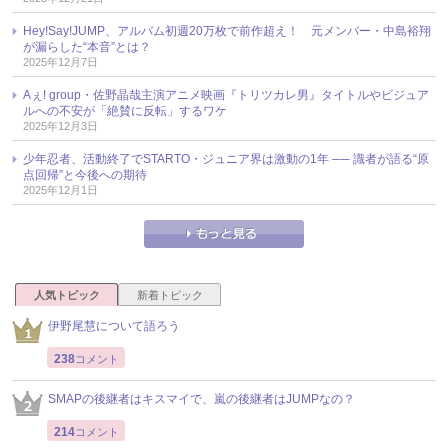
Hey!Say!JUMP、アルバム初週20万枚で前作超え！ 元メンバー・中島裕翔
が漏らした“本音”とは？
2025年12月7日
Aぇ! group・佐野晶哉主演アニメ映画『トリツカレ男』タイトルやビジュア
ルへの不安が「絶賛に反転」するワケ
2025年12月3日
少年忍者、活動終了でSTARTO・ジュニア界は激動の1年 ── 識者が語る“原
点回帰”と今後への期待
2025年12月1日
人気トピック
新着トピック
伊野尾慧について語ろう
238
コメント
SMAPの後継者はキスマイで、嵐の後継者はJUMPなの？
214
コメント