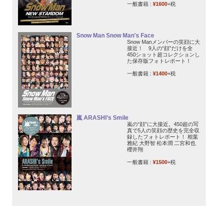
一般書籍 :
¥1600
+税
Snow Man Snow Man's Face
Snow Manメンバーの笑顔に大
接近！ 9人の“顔”だけを全
450ショット超コレクションし
た保存版フォトレポート！
一般書籍 :
¥1400
+税
嵐 ARASHI’s Smile
嵐の“顔”に大接近。450超の写
真で5人の笑顔の歴史を完全収
録したフォトレポート！ 相葉
雅紀 大野智 松本潤 二宮和也
櫻井翔
一般書籍 :
¥1500
+税