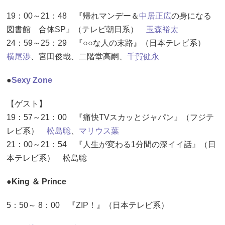
19：00～21：48 『帰れマンデー＆
中居正広
の身になる
図書館 合体SP』（テレビ朝日系）
玉森裕太
24：59～25：29 『○○な人の末路』（日本テレビ系）
横尾渉
、宮田俊哉、二階堂高嗣、
千賀健永
●
Sexy Zone
【ゲスト】
19：57～21：00 『痛快TVスカッとジャパン』（フジテ
レビ系）
松島聡
、
マリウス葉
21：00～21：54 『人生が変わる1分間の深イイ話』（日
本テレビ系） 松島聡
●King ＆ Prince
5：50～ 8：00 『ZIP！』（日本テレビ系）