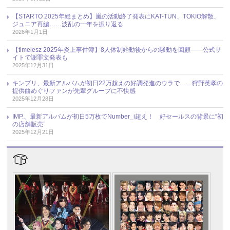
【STARTO 2025年総まとめ】嵐の活動終了発表にKAT-TUN、TOKIO解散、
ジュニア再編……波乱の一年を振り返る
2026年1月1日
【timelesz 2025年炎上事件簿】8人体制始動後からの騒動を回顧――公式サ
イトで謝罪文発表も
2025年12月31日
キンプリ、最新アルバムが初日22万超えの好調発進のウラで……狩野英孝の
提供曲めぐりファンが先輩グループに不快感
2025年12月28日
IMP.、最新アルバムが初日5万枚でNumber_i超え！ 好セールスの背景に“初
の店舗販売”
2025年12月21日