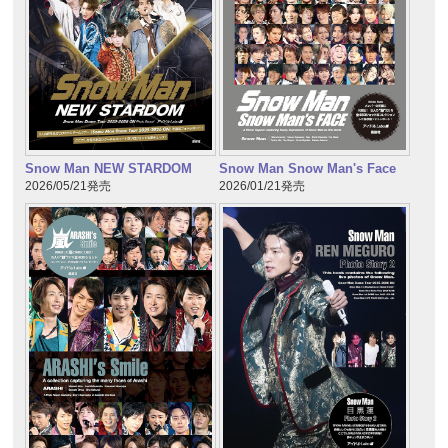
Snow Man NEW STARDOM
Snow Man Snow Man's Face
2026/05/21発売
2026/01/21発売