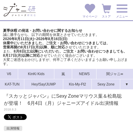
マイページ
ストア
メニュー
夏季休暇 の発送・お問い合わせに関するお知らせ
誠に勝手ながら、以下の期間を休業とさせていただきます。
2026年8月11日(火)~2026年8月16日(日)
休業中にいただきました、ご注文・お問い合わせにつきましては、
営業再開の8月17日(月)以降、順に対応
させていただきます。
また、
8月8日(土)以降にいただいた、ご注文・
お問い合わせにつきましても、
8月17日(月)以降に対応
させていただく場合がございます。
大変ご迷惑をおかけしますが、
何卒ご了承くださいますようお願い申し上げま
す。
V6
KinKi Kids
嵐
NEWS
関ジャニ∞
KAT-TUN
Hey!Say!JUMP
Kis-My-Ft2
Sexy Zone
▼
『スカッとジャパン』にSexy Zoneマリウス葉＆松島聡
が登場！ 6月4日（月）ジャニーズアイドル出演情報
2018.6.3
出演情報