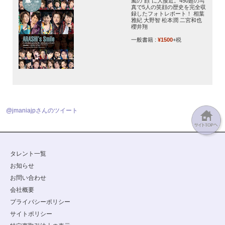
嵐の“顔”に大接近。450超の写
真で5人の笑顔の歴史を完全収
録したフォトレポート！ 相葉
雅紀 大野智 松本潤 二宮和也
櫻井翔
一般書籍 :
¥1500
+税
@jmaniajpさんのツイート
タレント一覧
お知らせ
お問い合わせ
会社概要
プライバシーポリシー
サイトポリシー