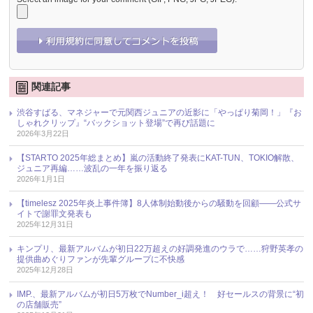
関連記事
渋谷すばる、マネジャーで元関西ジュニアの近影に「やっぱり菊岡！」『お
しゃれクリップ』“バックショット登場”で再び話題に
2026年3月22日
【STARTO 2025年総まとめ】嵐の活動終了発表にKAT-TUN、TOKIO解散、
ジュニア再編……波乱の一年を振り返る
2026年1月1日
【timelesz 2025年炎上事件簿】8人体制始動後からの騒動を回顧――公式サ
イトで謝罪文発表も
2025年12月31日
キンプリ、最新アルバムが初日22万超えの好調発進のウラで……狩野英孝の
提供曲めぐりファンが先輩グループに不快感
2025年12月28日
IMP.、最新アルバムが初日5万枚でNumber_i超え！ 好セールスの背景に“初
の店舗販売”