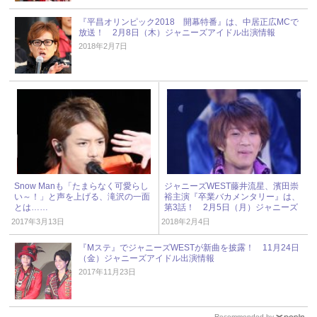
『平昌オリンピック2018 開幕特番』は、中居正広MCで
放送！ 2月8日（木）ジャニーズアイドル出演情報
2018年2月7日
Snow Manも「たまらなく可愛らし
ジャニーズWEST藤井流星、濱田崇
い～！」と声を上げる、滝沢の一面
裕主演『卒業バカメンタリー』は、
とは……
第3話！ 2月5日（月）ジャニーズ
アイドル出演情報
2017年3月13日
2018年2月4日
『Mステ』でジャニーズWESTが新曲を披露！ 11月24日
（金）ジャニーズアイドル出演情報
2017年11月23日
Recommended by