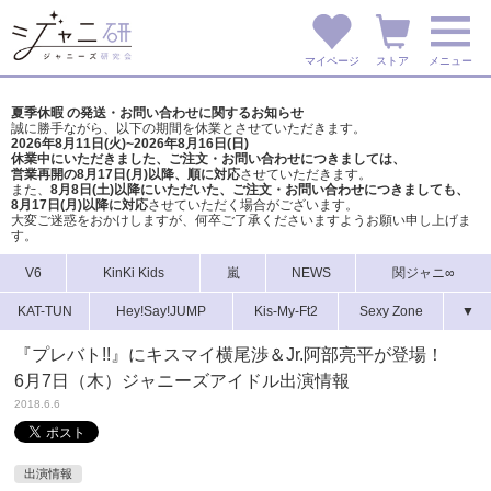
マイページ
ストア
メニュー
夏季休暇 の発送・お問い合わせに関するお知らせ
誠に勝手ながら、以下の期間を休業とさせていただきます。
2026年8月11日(火)~2026年8月16日(日)
休業中にいただきました、ご注文・お問い合わせにつきましては、
営業再開の8月17日(月)以降、順に対応
させていただきます。
また、
8月8日(土)以降にいただいた、ご注文・
お問い合わせにつきましても、
8月17日(月)以降に対応
させていただく場合がございます。
大変ご迷惑をおかけしますが、
何卒ご了承くださいますようお願い申し上げま
す。
V6
KinKi Kids
嵐
NEWS
関ジャニ∞
KAT-TUN
Hey!Say!JUMP
Kis-My-Ft2
Sexy Zone
▼
『プレバト!!』にキスマイ横尾渉＆Jr.阿部亮平が登場！
6月7日（木）ジャニーズアイドル出演情報
2018.6.6
出演情報