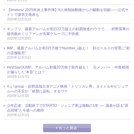
【timelesz 2025年炎上事件簿】8人体制始動後からの騒動を回顧――公式サ
イトで謝罪文発表も
2025年12月31日
キンプリ、最新アルバムが初日22万超えの好調発進のウラで……狩野英孝の
提供曲めぐりファンが先輩グループに不快感
2025年12月28日
IMP.、最新アルバムが初日5万枚でNumber_i超え！ 好セールスの背景に“初
の店舗販売”
2025年12月21日
Hey!Say!JUMP、アルバム初週20万枚で前作超え！ 元メンバー・中島裕翔
が漏らした“本音”とは？
2025年12月7日
Aぇ! group・佐野晶哉主演アニメ映画『トリツカレ男』タイトルやビジュア
ルへの不安が「絶賛に反転」するワケ
2025年12月3日
少年忍者、活動終了でSTARTO・ジュニア界は激動の1年 ── 識者が語る“原
点回帰”と今後への期待
2025年12月1日