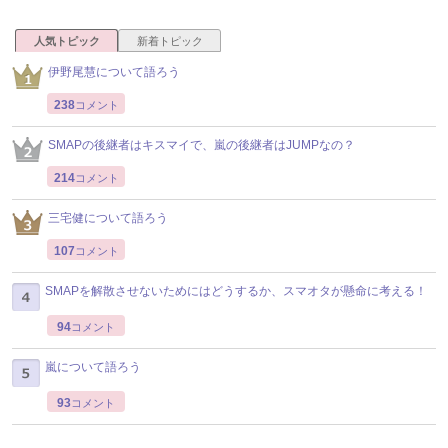
人気トピック
新着トピック
伊野尾慧について語ろう
238
コメント
SMAPの後継者はキスマイで、嵐の後継者はJUMPなの？
214
コメント
三宅健について語ろう
107
コメント
SMAPを解散させないためにはどうするか、スマオタが懸命に考える！
94
コメント
嵐について語ろう
93
コメント