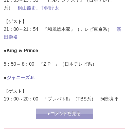
11：55～13：55 『ヒルナンデス！』（日本テレビ
系）
桐山照史
、
中間淳太
【ゲスト】
21：00～21：54 『和風総本家』（テレビ東京系）
濱
田崇裕
●King ＆ Prince
5：50～ 8：00 『ZIP！』（日本テレビ系）
●
ジャニーズJr.
【ゲスト】
19：00～20：00 『プレバト!!』（TBS系） 阿部亮平