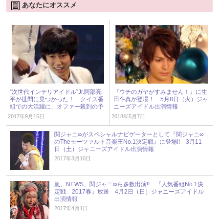
あなたにオススメ
“次世代インテリアイドル”Jr.阿部亮
『ウチのガヤがすみません！』に生
平が世間に見つかった！ クイズ番
田斗真が登場！ 5月8日（火）ジャ
組での大活躍に、オファー殺到の予
ニーズアイドル出演情報
感!?
2017年9月15日
2018年5月7日
関ジャニ∞がスペシャルナビゲーターとして『関ジャニ∞
のTheモーツァルト音楽王No.1決定戦』に登場!! 3月11
日（土）ジャニーズアイドル出演情報
2017年3月10日
嵐、NEWS、関ジャニ∞ら多数出演!! 『人気番組No.1決
定戦 2017春』放送 4月2日（日）ジャニーズアイドル
出演情報
2017年4月1日