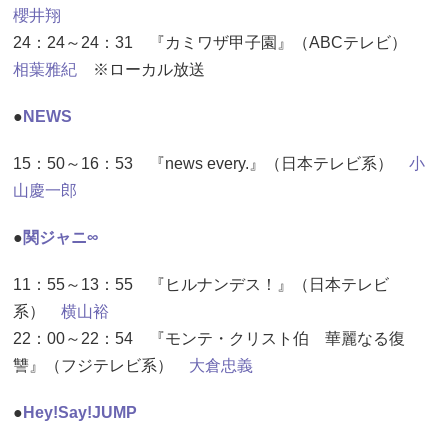
櫻井翔
24：24～24：31 『カミワザ甲子園』（ABCテレビ）
相葉雅紀
※ローカル放送
●
NEWS
15：50～16：53 『news every.』（日本テレビ系）
小
山慶一郎
●
関ジャニ∞
11：55～13：55 『ヒルナンデス！』（日本テレビ
系）
横山裕
22：00～22：54 『モンテ・クリスト伯 華麗なる復
讐』（フジテレビ系）
大倉忠義
●
Hey!Say!JUMP