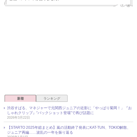
新着
ランキング
渋谷すばる、マネジャーで元関西ジュニアの近影に「やっぱり菊岡！」『お
しゃれクリップ』“バックショット登場”で再び話題に
2026年3月22日
【STARTO 2025年総まとめ】嵐の活動終了発表にKAT-TUN、TOKIO解散、
ジュニア再編……波乱の一年を振り返る
2026年1月1日