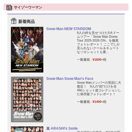
サイゾーウーマン
新着商品
Snow Man NEW STARDOM
9人の絆を見せつけた5大ドー
ムツアー「Snow Man Dome
Tour 2025-2026 ON」を徹底
フォトレポート！ ここでしか
見られないクール＆キュート
なソロショットも要...
一般書籍 :
¥1600
+税
Snow Man Snow Man's Face
Snow Manメンバーの笑顔に大
接近！ 9人の“顔”だけを全
450ショット超コレクションし
た保存版フォトレポート！
一般書籍 :
¥1400
+税
嵐 ARASHI’s Smile