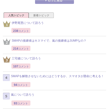
人気トピック
新着トピック
伊野尾慧について語ろう
238
コメント
SMAPの後継者はキスマイで、嵐の後継者はJUMPなの？
214
コメント
三宅健について語ろう
107
コメント
SMAPを解散させないためにはどうするか、スマオタが懸命に考える！
94
コメント
嵐について語ろう
93
コメント