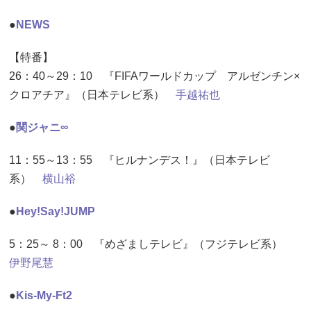
●
NEWS
【特番】
26：40～29：10 『FIFAワールドカップ アルゼンチン×
クロアチア』（日本テレビ系）
手越祐也
●
関ジャニ∞
11：55～13：55 『ヒルナンデス！』（日本テレビ
系）
横山裕
●
Hey!Say!JUMP
5：25～ 8：00 『めざましテレビ』（フジテレビ系）
伊野尾慧
●
Kis-My-Ft2