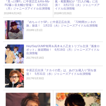
『見っけ隊!!』に中居正広＆Kis-My-
嵐・相葉雅紀が『21人の輪』に出
Ft2藤ヶ谷太輔が登場！ 6月25日
演！ 3月27日（火）ジャニーズア
（月）ジャニーズアイドル出演情報
イドル出演情報
2018年6月24日
2018年3月26日
『めちゃイケSP』に中居正広出演、「72時間ホンネの
旅」放送！ 1月2日（火）ジャニーズアイドル出演情報
2018年1月1日
Hey!Say!JUMP有岡＆高木＆八乙女トリプル主演『孤食ロ
ボット』放送開始！ 6月19日（月）ジャニーズアイドル
出演情報
2017年6月18日
中居正広出演『ナカイの窓』は、あの“お蔵入り”回を放
送！ 5月31日（水）ジャニーズアイドル出演情報
2017年5月30日