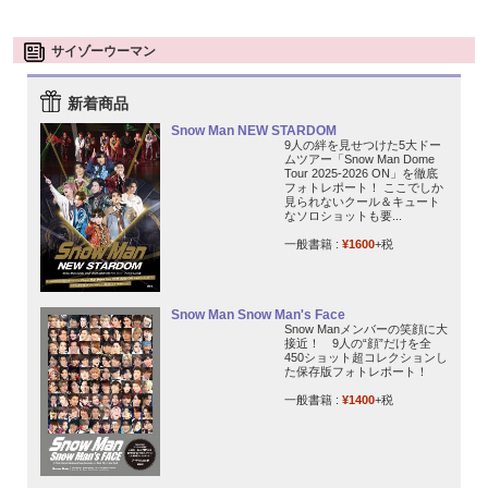
サイゾーウーマン
新着商品
Snow Man NEW STARDOM
9人の絆を見せつけた5大ドー
ムツアー「Snow Man Dome
Tour 2025-2026 ON」を徹底
フォトレポート！ ここでしか
見られないクール＆キュート
なソロショットも要...
一般書籍 :
¥1600
+税
Snow Man Snow Man's Face
Snow Manメンバーの笑顔に大
接近！ 9人の“顔”だけを全
450ショット超コレクションし
た保存版フォトレポート！
一般書籍 :
¥1400
+税