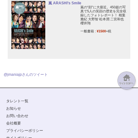
嵐 ARASHI’s Smile
嵐の“顔”に大接近。450超の写
真で5人の笑顔の歴史を完全収
録したフォトレポート！ 相葉
雅紀 大野智 松本潤 二宮和也
櫻井翔
一般書籍 :
¥1500
+税
@jmaniajpさんのツイート
タレント一覧
お知らせ
お問い合わせ
会社概要
プライバシーポリシー
サイトポリシー