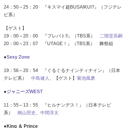
24：50～25：20 『キスマイ超BUSAIKU!?』（フジテレ
ビ系）
【ゲスト】
19：00～20：00 『プレバト!!』（TBS系）
二階堂高嗣
20：00～23：07 『UTAGE！』（TBS系） 舞祭組
●
Sexy Zone
19：56～20：54 『ぐるぐるナインティナイン』（日本
テレビ系）
中島健人
、【ゲスト】
菊池風磨
●
ジャニーズWEST
11：55～13：55 『ヒルナンデス！』（日本テレビ
系）
桐山照史
、
中間淳太
●King ＆ Prince