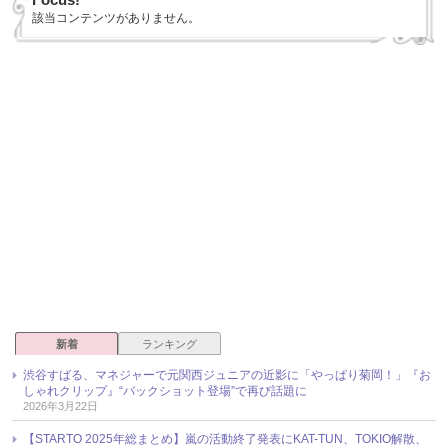
該当コンテンツがありません。
新着
ランキング
渋谷すばる、マネジャーで元関西ジュニアの近影に「やっぱり菊岡！」『お
しゃれクリップ』“バックショット登場”で再び話題に
2026年3月22日
【STARTO 2025年総まとめ】嵐の活動終了発表にKAT-TUN、TOKIO解散、