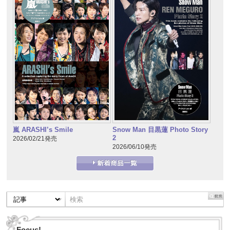
嵐 ARASHI’s Smile
Snow Man 目黒蓮 Photo Story
2
2026/02/21発売
2026/06/10発売
Focus!