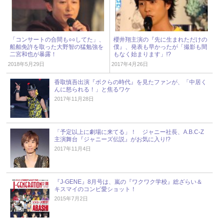
「コンサートの合間も○○してた」、
櫻井翔主演の『先に生まれただけの
船舶免許を取った大野智の猛勉強を
僕』、発表も早かったが「撮影も間
二宮和也が暴露！
もなく始まります」!?
2018年5月29日
2017年4月26日
香取慎吾出演『ボクらの時代』を見たファンが、「中居く
んに怒られる！」と焦るワケ
2017年11月28日
「予定以上に劇場に来てる」！ ジャニー社長、A.B.C-Z
主演舞台『ジャニーズ伝説』がお気に入り!?
2017年11月4日
『J-GENE』8月号は、嵐の『ワクワク学校』総ざらい＆
キスマイのコンビ愛ショット！
2015年7月2日