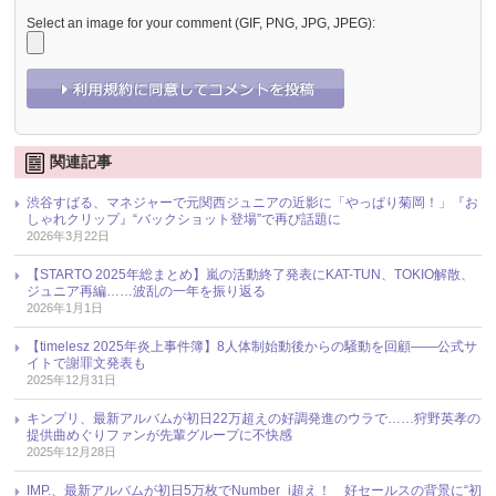
Select an image for your comment (GIF, PNG, JPG, JPEG):
関連記事
渋谷すばる、マネジャーで元関西ジュニアの近影に「やっぱり菊岡！」『お
しゃれクリップ』“バックショット登場”で再び話題に
2026年3月22日
【STARTO 2025年総まとめ】嵐の活動終了発表にKAT-TUN、TOKIO解散、
ジュニア再編……波乱の一年を振り返る
2026年1月1日
【timelesz 2025年炎上事件簿】8人体制始動後からの騒動を回顧――公式サ
イトで謝罪文発表も
2025年12月31日
キンプリ、最新アルバムが初日22万超えの好調発進のウラで……狩野英孝の
提供曲めぐりファンが先輩グループに不快感
2025年12月28日
IMP.、最新アルバムが初日5万枚でNumber_i超え！ 好セールスの背景に“初