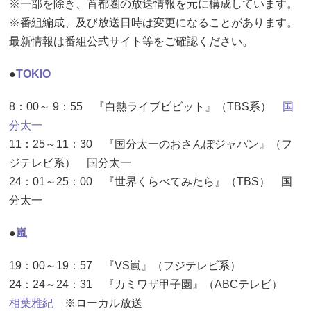
※一部を除き、首都圏の放送情報を元に構成しています。
※番組編成、及び放送日時は変更になることがあります。
最新情報は番組公式サイト等をご確認ください。
●
TOKIO
8：00～ 9：55 『白熱ライブビビット』（TBS系）
国
分太一
11：25～11：30 『国分太一のおさんぽジャパン』（フ
ジテレビ系） 国分太一
24：01～25：00 『世界くらべてみたら』（TBS） 国
分太一
●
嵐
19：00～19：57 『VS嵐』（フジテレビ系）
24：24～24：31 『カミワザ甲子園』（ABCテレビ）
相葉雅紀
※ローカル放送