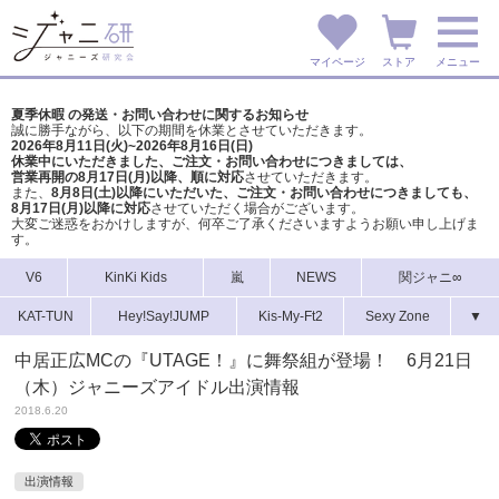
マイページ
ストア
メニュー
夏季休暇 の発送・お問い合わせに関するお知らせ
誠に勝手ながら、以下の期間を休業とさせていただきます。
2026年8月11日(火)~2026年8月16日(日)
休業中にいただきました、ご注文・お問い合わせにつきましては、
営業再開の8月17日(月)以降、順に対応
させていただきます。
また、
8月8日(土)以降にいただいた、ご注文・
お問い合わせにつきましても、
8月17日(月)以降に対応
させていただく場合がございます。
大変ご迷惑をおかけしますが、
何卒ご了承くださいますようお願い申し上げま
す。
V6
KinKi Kids
嵐
NEWS
関ジャニ∞
KAT-TUN
Hey!Say!JUMP
Kis-My-Ft2
Sexy Zone
▼
中居正広MCの『UTAGE！』に舞祭組が登場！ 6月21日
（木）ジャニーズアイドル出演情報
2018.6.20
出演情報