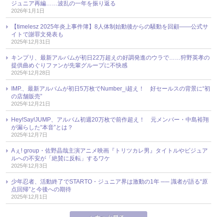
ジュニア再編……波乱の一年を振り返る
2026年1月1日
【timelesz 2025年炎上事件簿】8人体制始動後からの騒動を回顧――公式サ
イトで謝罪文発表も
2025年12月31日
キンプリ、最新アルバムが初日22万超えの好調発進のウラで……狩野英孝の
提供曲めぐりファンが先輩グループに不快感
2025年12月28日
IMP.、最新アルバムが初日5万枚でNumber_i超え！ 好セールスの背景に“初
の店舗販売”
2025年12月21日
Hey!Say!JUMP、アルバム初週20万枚で前作超え！ 元メンバー・中島裕翔
が漏らした“本音”とは？
2025年12月7日
Aぇ! group・佐野晶哉主演アニメ映画『トリツカレ男』タイトルやビジュア
ルへの不安が「絶賛に反転」するワケ
2025年12月3日
少年忍者、活動終了でSTARTO・ジュニア界は激動の1年 ── 識者が語る“原
点回帰”と今後への期待
2025年12月1日