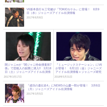
V6坂本昌行＆三宅健が『TOKIOカケル』に登場！ 8月9
日（水）ジャニーズアイドル出演情報
2017年8月8日
関ジャニ∞が『関ジャニ特命捜査班7
『ミュージックステーション』にV6
係』で芸能人の副業に潜入!! 3月18
が登場！ 6月1日（金）ジャニーズ
日（土）ジャニーズアイドル出演情
アイドル出演情報 « ジャニーズ研究
報
会
2017年3月17日
2018年5月31日
『成功の遺伝史4』にNEWS小山慶一郎が登場！ 3月6日
（月）ジャニーズアイドル出演情報
2017年3月5日