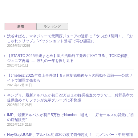
新着
ランキング
渋谷すばる、マネジャーで元関西ジュニアの近影に「やっぱり菊岡！」『お
しゃれクリップ』“バックショット登場”で再び話題に
2026年3月22日
【STARTO 2025年総まとめ】嵐の活動終了発表にKAT-TUN、TOKIO解散、
ジュニア再編……波乱の一年を振り返る
2026年1月1日
【timelesz 2025年炎上事件簿】8人体制始動後からの騒動を回顧――公式サ
イトで謝罪文発表も
2025年12月31日
キンプリ、最新アルバムが初日22万超えの好調発進のウラで……狩野英孝の
提供曲めぐりファンが先輩グループに不快感
2025年12月28日
IMP.、最新アルバムが初日5万枚でNumber_i超え！ 好セールスの背景に“初
の店舗販売”
2025年12月21日
Hey!Say!JUMP、アルバム初週20万枚で前作超え！ 元メンバー・中島裕翔