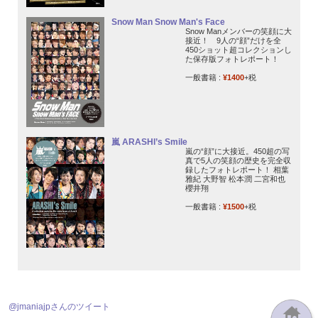
Snow Man Snow Man's Face
Snow Manメンバーの笑顔に大
接近！ 9人の“顔”だけを全
450ショット超コレクションし
た保存版フォトレポート！
一般書籍 :
¥1400
+税
嵐 ARASHI’s Smile
嵐の“顔”に大接近。450超の写
真で5人の笑顔の歴史を完全収
録したフォトレポート！ 相葉
雅紀 大野智 松本潤 二宮和也
櫻井翔
一般書籍 :
¥1500
+税
@jmaniajpさんのツイート