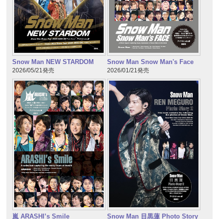
Snow Man NEW STARDOM
Snow Man Snow Man's Face
2026/05/21発売
2026/01/21発売
嵐 ARASHI’s Smile
Snow Man 目黒蓮 Photo Story