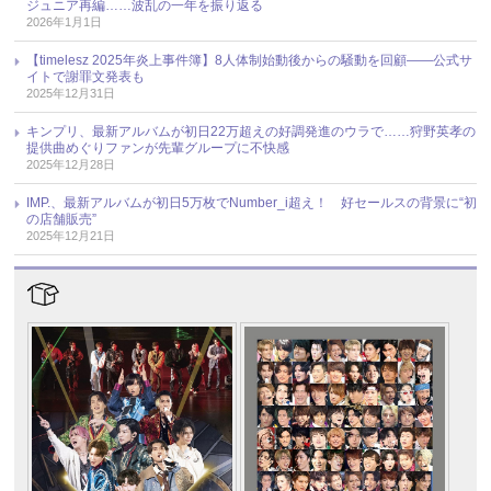
ジュニア再編……波乱の一年を振り返る
2026年1月1日
【timelesz 2025年炎上事件簿】8人体制始動後からの騒動を回顧――公式サ
イトで謝罪文発表も
2025年12月31日
キンプリ、最新アルバムが初日22万超えの好調発進のウラで……狩野英孝の
提供曲めぐりファンが先輩グループに不快感
2025年12月28日
IMP.、最新アルバムが初日5万枚でNumber_i超え！ 好セールスの背景に“初
の店舗販売”
2025年12月21日