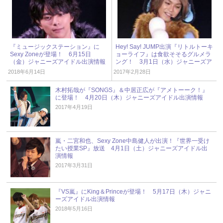
『ミュージックステーション』に
Hey! Say! JUMP出演『リトルトーキ
Sexy Zoneが登場！ 6月15日
ョーライフ』は食欲そそるグルメラ
（金）ジャニーズアイドル出演情報
ング！ 3月1日（水）ジャニーズア
イドル出演情報
2018年6月14日
2017年2月28日
木村拓哉が『SONGS』＆中居正広が『アメトーーク！』
に登場！ 4月20日（木）ジャニーズアイドル出演情報
2017年4月19日
嵐・二宮和也、Sexy Zone中島健人が出演！『世界一受け
たい授業SP』放送 4月1日（土）ジャニーズアイドル出
演情報
2017年3月31日
『VS嵐』にKing＆Princeが登場！ 5月17日（木）ジャニ
ーズアイドル出演情報
2018年5月16日