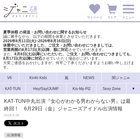
マイページ
ストア
メニュー
夏季休暇 の発送・お問い合わせに関するお知らせ
誠に勝手ながら、以下の期間を休業とさせていただきます。
2026年8月11日(火)~2026年8月16日(日)
休業中にいただきました、ご注文・お問い合わせにつきましては、
営業再開の8月17日(月)以降、順に対応
させていただきます。
また、
8月8日(土)以降にいただいた、ご注文・
お問い合わせにつきましても、
8月17日(月)以降に対応
させていただく場合がございます。
大変ご迷惑をおかけしますが、
何卒ご了承くださいますようお願い申し上げま
す。
V6
KinKi Kids
嵐
NEWS
関ジャニ∞
KAT-TUN
Hey!Say!JUMP
Kis-My-Ft2
Sexy Zone
▼
KAT-TUN中丸出演『女心がわかる男わからない男』は最
終回！ 6月29日（金）ジャニーズアイドル出演情報
2018.6.28
出演情報