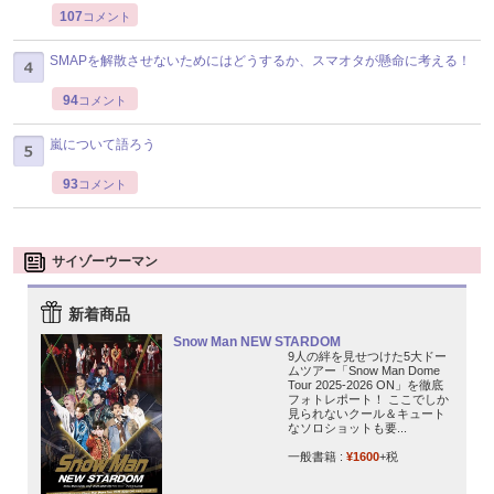
107
コメント
SMAPを解散させないためにはどうするか、スマオタが懸命に考える！
94
コメント
嵐について語ろう
93
コメント
サイゾーウーマン
新着商品
Snow Man NEW STARDOM
9人の絆を見せつけた5大ドー
ムツアー「Snow Man Dome
Tour 2025-2026 ON」を徹底
フォトレポート！ ここでしか
見られないクール＆キュート
なソロショットも要...
一般書籍 :
¥1600
+税