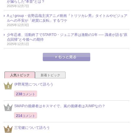
が漏らした“本音”とは？
2025年12月7日
Aぇ! group・佐野晶哉主演アニメ映画『トリツカレ男』タイトルやビジュア
ルへの不安が「絶賛に反転」するワケ
2025年12月3日
少年忍者、活動終了でSTARTO・ジュニア界は激動の1年 ── 識者が語る“原
点回帰”と今後への期待
2025年12月1日
人気トピック
新着トピック
伊野尾慧について語ろう
238
コメント
SMAPの後継者はキスマイで、嵐の後継者はJUMPなの？
214
コメント
三宅健について語ろう