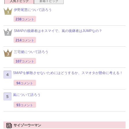
人気トピック
新着トピック
伊野尾慧について語ろう
238
コメント
SMAPの後継者はキスマイで、嵐の後継者はJUMPなの？
214
コメント
三宅健について語ろう
107
コメント
SMAPを解散させないためにはどうするか、スマオタが懸命に考える！
94
コメント
嵐について語ろう
93
コメント
サイゾーウーマン