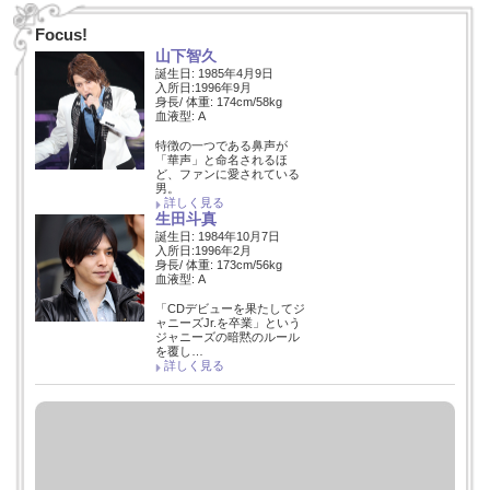
Focus!
山下智久
誕生日: 1985年4月9日
入所日:1996年9月
身長/ 体重: 174cm/58kg
血液型: A
特徴の一つである鼻声が
「華声」と命名されるほ
ど、ファンに愛されている
男。
詳しく見る
生田斗真
誕生日: 1984年10月7日
入所日:1996年2月
身長/ 体重: 173cm/56kg
血液型: A
「CDデビューを果たしてジ
ャニーズJr.を卒業」という
ジャニーズの暗黙のルール
を覆し…
詳しく見る