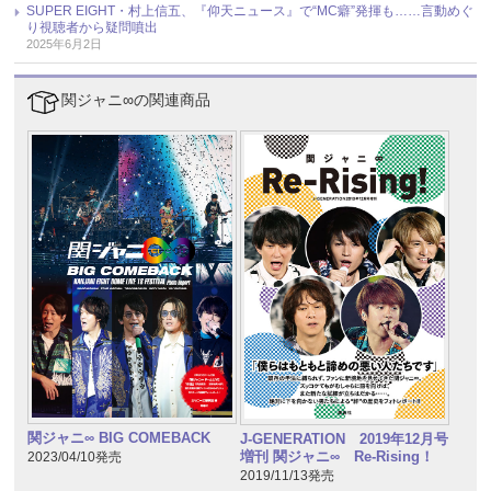
SUPER EIGHT・村上信五、『仰天ニュース』で“MC癖”発揮も……言動めぐ
り視聴者から疑問噴出
2025年6月2日
関ジャニ∞の関連商品
関ジャニ∞ BIG COMEBACK
J-GENERATION 2019年12月号
増刊 関ジャニ∞ Re-Rising！
2023/04/10発売
2019/11/13発売