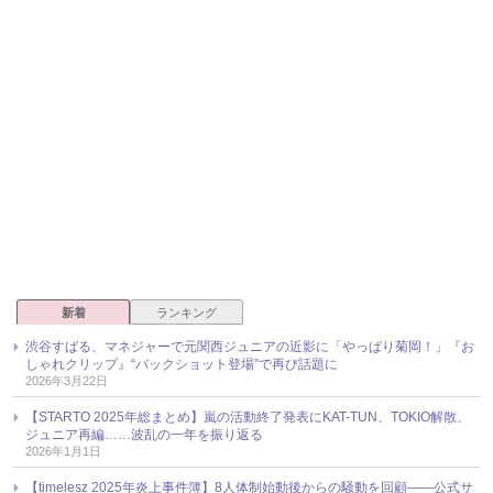
新着
ランキング
渋谷すばる、マネジャーで元関西ジュニアの近影に「やっぱり菊岡！」『お
しゃれクリップ』“バックショット登場”で再び話題に
2026年3月22日
【STARTO 2025年総まとめ】嵐の活動終了発表にKAT-TUN、TOKIO解散、
ジュニア再編……波乱の一年を振り返る
2026年1月1日
【timelesz 2025年炎上事件簿】8人体制始動後からの騒動を回顧――公式サ