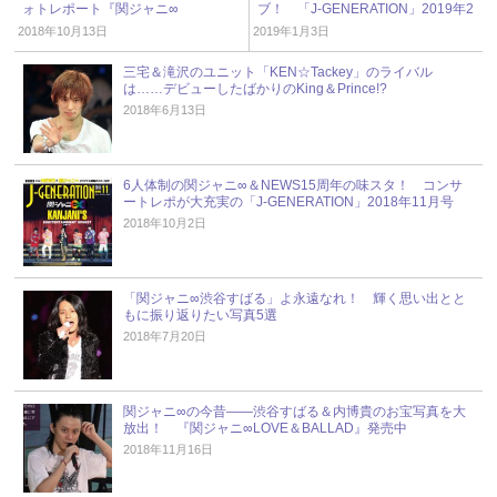
ォトレポート『関ジャニ∞
ブ！ 「J-GENERATION」2019年2
REBORN』発売中！
月号
2018年10月13日
2019年1月3日
三宅＆滝沢のユニット「KEN☆Tackey」のライバル
は……デビューしたばかりのKing＆Prince!?
2018年6月13日
6人体制の関ジャニ∞＆NEWS15周年の味スタ！ コンサ
ートレポが大充実の「J-GENERATION」2018年11月号
2018年10月2日
「関ジャニ∞渋谷すばる」よ永遠なれ！ 輝く思い出とと
もに振り返りたい写真5選
2018年7月20日
関ジャニ∞の今昔――渋谷すばる＆内博貴のお宝写真を大
放出！ 『関ジャニ∞LOVE＆BALLAD』発売中
2018年11月16日