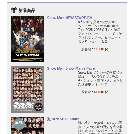
新着商品
Snow Man NEW STARDOM
9人の絆を見せつけた5大ドー
ムツアー「Snow Man Dome
Tour 2025-2026 ON」を徹底
フォトレポート！ ここでしか
見られないクール＆キュート
なソロショットも要...
一般書籍 :
¥1600
+税
Snow Man Snow Man's Face
Snow Manメンバーの笑顔に大
接近！ 9人の“顔”だけを全
450ショット超コレクションし
た保存版フォトレポート！
一般書籍 :
¥1400
+税
嵐 ARASHI’s Smile
嵐の“顔”に大接近。450超の写
真で5人の笑顔の歴史を完全収
録したフォトレポート！ 相葉