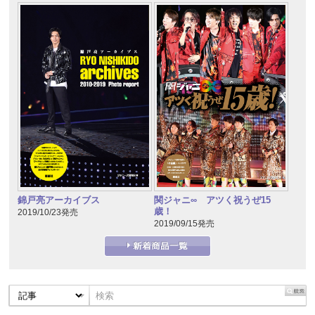
錦戸亮アーカイブス
関ジャニ∞ アツく祝うぜ15
歳！
2019/10/23発売
2019/09/15発売