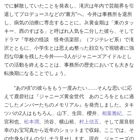
でに解散していたことを発表し、滝沢は年内で芸能界を引
退してプロデュースなどの“裏方”へ。今井は事務所を退所
し、病気の治療に専念することに。Jr.黄金期は「東のタッ
キー、西のすばる」と呼ばれ人気を二分した彼ら、そして
ドラマ『学校の怪談 怪奇倶楽部』（フジテレビ系）で滝
沢とともに、小学生とは思えぬ整った顔立ちで視聴者に強
烈な印象を残した今井――3人がジャニーズアイドルとし
ての活動を終えることは、事務所の歴史においても大きな
転換期になることでしょう。
“あの頃”の彼らをもう一度みたい……そんな思いに応
えて鹿砦社は『ジャニーズ黄金世代 あのころをともに過
ごしたメンバーたちのメモリアル』を発売しました。タキ
ツバの2人はもちろん、山下、生田、櫻井、
相葉雅紀
、二
宮和也、
松本潤
、渋谷、横山裕、
村上信五
、そして屋良朝
幸のお宝写真から近年のショットまで収録。ここでは、そ
の中身をほんの少しチラ見せします。現在、ジャニーズの