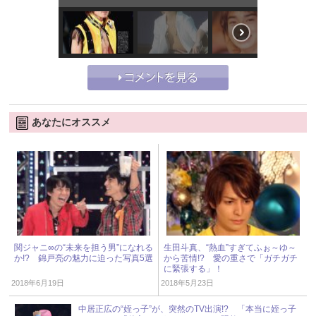
あなたにオススメ
関ジャニ∞の“未来を担う男”になれる
生田斗真、“熱血”すぎてふぉ～ゆ～
か!? 錦戸亮の魅力に迫った写真5選
から苦情!? 愛の重さで「ガチガチ
に緊張する」！
2018年6月19日
2018年5月23日
中居正広の“姪っ子”が、突然のTV出演!? 「本当に姪っ子