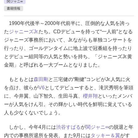
関ジャニ∞
書籍情報
1990年代後半～2000年代前半に、圧倒的な人気を誇っ
た
ジャニーズJr.
たち。CDデビューを持って“一人前”となる
ジャニーズ事務所において、Jr.ながらも単独コンサートを
行ったり、ゴールデンタイムに地上波で冠番組を持ったり
とデビュー組同等の人気と勢いを持ち、「ジャニーズJr.黄
金期」と呼ばれる一大ブームとなりました。
もともとは
森田剛
と三宅健の“剛健”コンビがJr.人気に火
を点け、彼らが
V6
としてデビューすると、滝沢秀明を筆頭
に、今井翼、山下智久、生田斗真、
櫻井翔
といったメンバ
ーが人気をけん引。その輝かしい時代を鮮明に覚えている
人も少なくないでしょう。
しかし、今年4月には
渋谷すばる
が
関ジャニ∞
の脱退と年
内での事務所退所を発表、また9月には
タッキー＆翼
がす