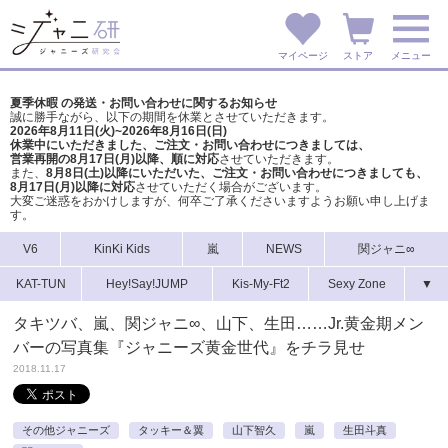
マイページ
ストア
メニュー
夏季休暇 の発送・お問い合わせに関するお知らせ
誠に勝手ながら、以下の期間を休業とさせていただきます。
2026年8月11日(火)~2026年8月16日(日)
休業中にいただきました、ご注文・お問い合わせにつきましては、
営業再開の8月17日(月)以降、順に対応
させていただきます。
また、
8月8日(土)以降にいただいた、ご注文・
お問い合わせにつきましても、
8月17日(月)以降に対応
させていただく場合がございます。
大変ご迷惑をおかけしますが、
何卒ご了承くださいますようお願い申し上げま
す。
V6
KinKi Kids
嵐
NEWS
関ジャニ∞
KAT-TUN
Hey!Say!JUMP
Kis-My-Ft2
Sexy Zone
▼
タキツバ、嵐、関ジャニ∞、山下、生田……Jr.黄金期メン
バーの写真集『ジャニーズ黄金世代』をチラ見せ
2018.11.17
その他ジャニーズ
タッキー＆翼
山下智久
嵐
生田斗真