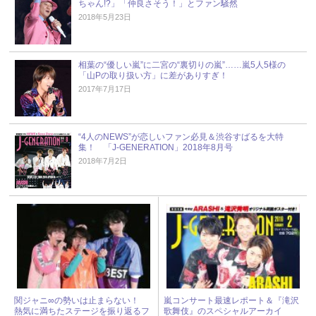
ちゃん!?」「仲良さそう！」とファン騒然
2018年5月23日
相葉の“優しい嵐”に二宮の“裏切りの嵐”……嵐5人5様の
「山Pの取り扱い方」に差がありすぎ！
2017年7月17日
“4人のNEWS”が恋しいファン必見＆渋谷すばるを大特
集！ 「J-GENERATION」2018年8月号
2018年7月2日
関ジャニ∞の勢いは止まらない！
嵐コンサート最速レポート＆『滝沢
熱気に満ちたステージを振り返るフ
歌舞伎』のスペシャルアーカイ