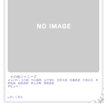
その他ジャニーズ
メンバー：
その他
中山優馬
山下智久
生田斗真
近藤真彦
中居正広
木
村拓哉
稲垣吾郎
草なぎ剛
香取慎吾
デビュー：-
-
詳しく見る