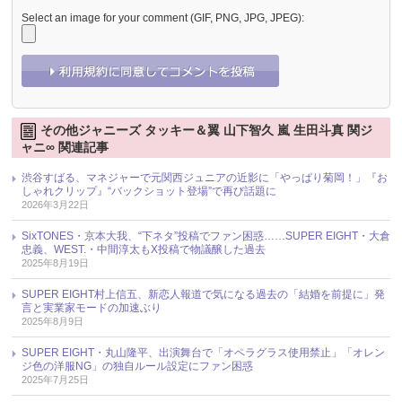
Select an image for your comment (GIF, PNG, JPG, JPEG):
その他ジャニーズ タッキー＆翼 山下智久 嵐 生田斗真 関ジ
ャニ∞ 関連記事
渋谷すばる、マネジャーで元関西ジュニアの近影に「やっぱり菊岡！」『お
しゃれクリップ』“バックショット登場”で再び話題に
2026年3月22日
SixTONES・京本大我、“下ネタ”投稿でファン困惑……SUPER EIGHT・大倉
忠義、WEST.・中間淳太もX投稿で物議醸した過去
2025年8月19日
SUPER EIGHT村上信五、新恋人報道で気になる過去の「結婚を前提に」発
言と実業家モードの加速ぶり
2025年8月9日
SUPER EIGHT・丸山隆平、出演舞台で「オペラグラス使用禁止」「オレン
ジ色の洋服NG」の独自ルール設定にファン困惑
2025年7月25日