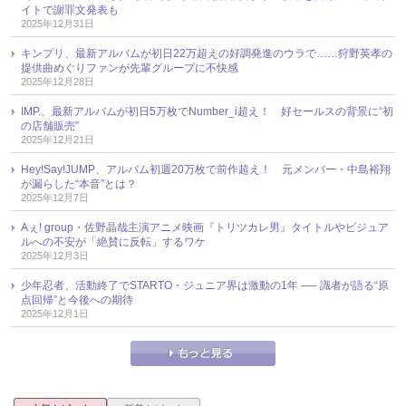
イトで謝罪文発表も
2025年12月31日
キンプリ、最新アルバムが初日22万超えの好調発進のウラで……狩野英孝の
提供曲めぐりファンが先輩グループに不快感
2025年12月28日
IMP.、最新アルバムが初日5万枚でNumber_i超え！ 好セールスの背景に“初
の店舗販売”
2025年12月21日
Hey!Say!JUMP、アルバム初週20万枚で前作超え！ 元メンバー・中島裕翔
が漏らした“本音”とは？
2025年12月7日
Aぇ! group・佐野晶哉主演アニメ映画『トリツカレ男』タイトルやビジュア
ルへの不安が「絶賛に反転」するワケ
2025年12月3日
少年忍者、活動終了でSTARTO・ジュニア界は激動の1年 ── 識者が語る“原
点回帰”と今後への期待
2025年12月1日