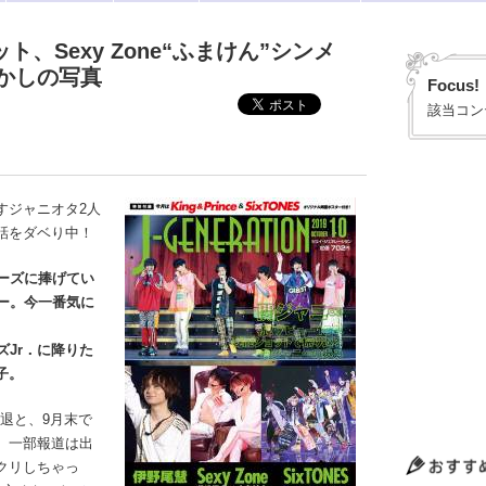
ト、Sexy Zone“ふまけん”シンメ
かしの写真
Focus!
該当コン
すジャニオタ2人
話をダベり中！
ニーズに捧げてい
ー。今一番気に
。
ズJr．に降りた
子。
退と、9月末で
。一部報道は出
クリしちゃっ