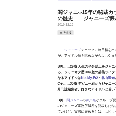
関ジャニ∞15年の秘蔵カッ
の歴史――ジャニーズ懐
2019.12.12
出演情報
――
ジャニーズ
チェックに連日精を出
が、アイドル誌を眺めながらよもやま
B美……29歳 人生の半分以上をジャ
る、ジャニオタ歴20年超の芸能ライタ
なるアイドルは
Kis-My-Ft2
・
北山宏光
C子……35歳 デビュー組からジャニー
月刊誌編集者。好きなアイドルは若い
B美
関ジャニ∞
の
錦戸亮
がグループ脱
のジャニーズ事務所退所を発表したね
てたけど、実際に辞めるとは……ビッ