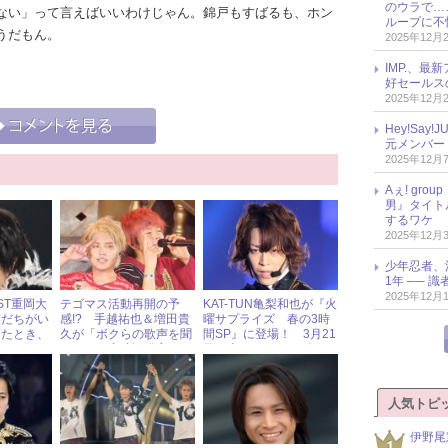
のウラで…
ない」って言えばいいわけじゃん。錦戸もすばるも、ホン
ループに不
うだもん。
2025年12月
IMP.、最
好セールス
2025年12月
Hey!Sa
元メンバー
2025年12月
Aぇ! gr
男』タイト
するワケ
2025年12月
少年忍者、
1年 ── 
2025年12月
ST重岡大
テゴマス活動再開の予
KAT-TUN亀梨和也が『火
友だちがい
感!? 手越祐也＆増田貴
曜サプライズ 春の3時
したとき、
久が「ボクらの歌声を聞
間SP』に登場！ 3月21
浮かんだア
いて」と意味深発言！
日（火）ジャニーズアイ
ドル出演情報
人気トピ
伊野尾