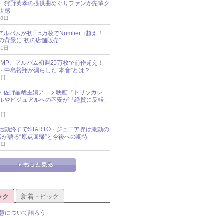
…狩野英孝の提供曲めぐりファンが先輩グ
快感
28日
新アルバムが初日5万枚でNumber_i超え！
の背景に“初の店舗販売”
21日
y!JUMP、アルバム初週20万枚で前作超え！
・中島裕翔が漏らした“本音”とは？
7日
oup・佐野晶哉主演アニメ映画『トリツカレ
ルやビジュアルへの不安が「絶賛に反転」
3日
活動終了でSTARTO・ジュニア界は激動の
識者が語る“原点回帰”と今後への期待
1日
ック
新着トピック
慧について語ろう