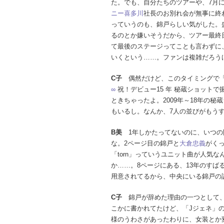
た。でも、自分たちのツアーや、7月
ニー喜多川
社長のお別れ会が無事に終
っていうのも、錦戸らしい気がした。
るのとか嫌いそうだから、ツアー最終
て最後のステージってことも言わずに
いくという……。ファンは複雑だろう
C子
偶然だけど、このタイミングで「J-G
∞
祝！デビュー15 年 秘蔵ショット
ときちゃったよ。2009年～18年の秘
もいるし。なんか、7人の並びがもう
B美
1年しかたってないのに、いつの
な。2ページ目の錦戸と
大倉忠義
がく
「torn」っていうユニット曲が人気
か……。8ページにある、13年のす
用意されてるから、中央にいる錦戸の
C子
錦戸が辞めた理由の一つとして、
こかに書かれてたけど、「Jジェネ」
様のうわさがあったわりに、女装とか