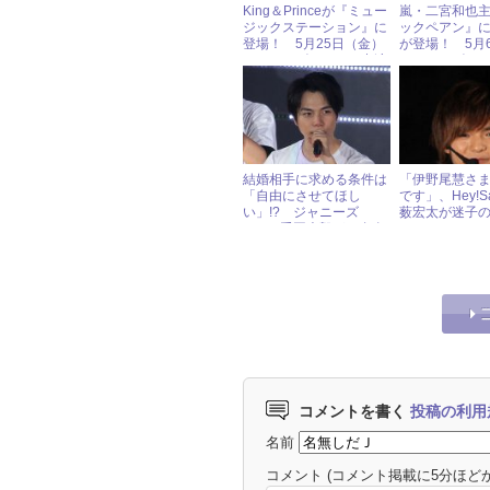
King＆Princeが『ミュー
嵐・二宮和也
ジックステーション』に
ックペアン』
登場！ 5月25日（金）
が登場！ 5月
ジャニーズアイドル出演
ジャニーズア
情報
情報
結婚相手に求める条件は
「伊野尾慧さ
「自由にさせてほし
です」、Hey!Sa
い」!? ジャニーズ
薮宏太が迷子
WEST重岡大毅が、自身
し!?
の結婚観について語る！
コメントを書く
投稿の利用
名前
コメント
(コメント掲載に5分ほど