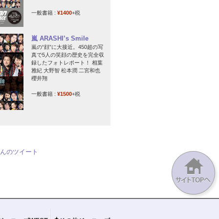
一般書籍 :
¥1400
+税
嵐 ARASHI’s Smile
嵐の“顔”に大接近。450超の写
真で5人の笑顔の歴史を完全収
録したフォトレポート！ 相葉
雅紀 大野智 松本潤 二宮和也
櫻井翔
一般書籍 :
¥1500
+税
jpさんのツイート