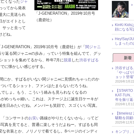
に亡くなった
ジャ
わってから発表
「J-GENERATION」2019年10月号
盛大に見送られ
（鹿砦社）
日がエイトとし
KinKi K
、サッと去って
顔になる写
けどね。
Hey!Sa
しまったの
ENERATION」2019年10月号（鹿砦社）が「
関ジャニ
で振り返る関ジャニ∞の歩み」っていう特集を組んでて、グッ
新着
蔵ショットを集めてるから、昨年7月に
脱退
した
渋谷すばる
すでに懐かしい感じがする。
渋谷すばる
「やっぱり
ョット登場
間にか、すばるがいない関ジャニ∞に見慣れちゃったのか
2026年3月2
っついてるショット、ファンはたまらないだろうね。
【START
なんでしょ。もう、こういう絡みも見られなくなるの
KAT-TU
ばるがめっちゃ細い。これは、ステージ上に誕生日ケーキが
年を振り返
2026年1月1
誕生日みたいだね。メンバーも笑顔で、スゴくいい写真。
【timel
「コンサートの
お笑い
路線がやりたくないから」ってど
騒動を回顧
2025年12月
の写真を見てると、普通に楽しそうだよねー。すばるも同
変な衣装とか、ノリノリで着てるし。8ページのインディ
キンプリ、