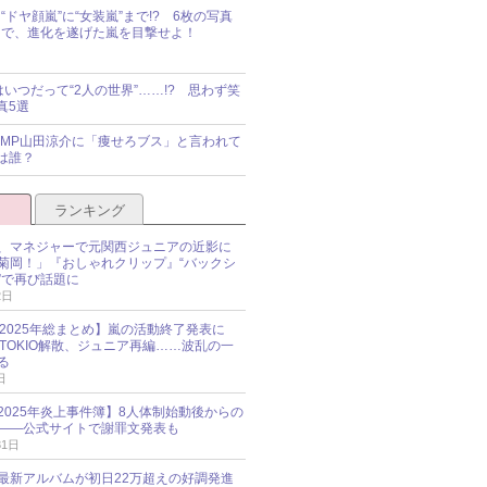
“ドヤ顔嵐”に“女装嵐”まで!? 6枚の写真
で、進化を遂げた嵐を目撃せよ！
idsはいつだって“2人の世界”……!? 思わず笑
真5選
y!JUMP山田涼介に「痩せろブス」と言われて
は誰？
ランキング
、マネジャーで元関西ジュニアの近影に
菊岡！」『おしゃれクリップ』“バックシ
”で再び話題に
2日
O 2025年総まとめ】嵐の活動終了発表に
N、TOKIO解散、ジュニア再編……波乱の一
る
日
esz 2025年炎上事件簿】8人体制始動後からの
――公式サイトで謝罪文発表も
31日
最新アルバムが初日22万超えの好調発進