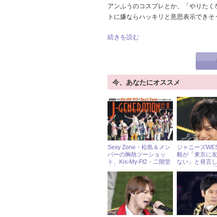
アンふうのコスプレとか、「やりたく
トに嫌ならハッキリと意思表示できそ
続きを読む
今、あなたにオススメ
Sexy Zone・松島＆メン
ジャニーズWE
バーの胸熱ツーショッ
毅が「東京に
ト、Kis-My-Ft2・二階堂
ない」と発言
の疑惑“パンツ”！ ジャ
ファンの頭に
ニーズ必見写真
ノ人……