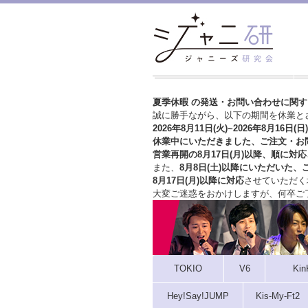
夏季休暇 の発送・お問い合わせに関
誠に勝手ながら、以下の期間を休業と
2026年8月11日(火)~2026年8月16日(日)
休業中にいただきました、ご注文・お
営業再開の8月17日(月)以降、順に対応
また、
8月8日(土)以降にいただいた、
8月17日(月)以降に対応
させていただく
大変ご迷惑をおかけしますが、
何卒ご
TOKIO
V6
Kin
Hey!Say!JUMP
Kis-My-Ft2