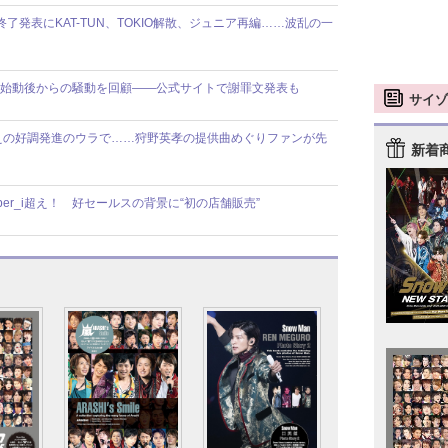
動終了発表にKAT-TUN、TOKIO解散、ジュニア再編……波乱の一
】8人体制始動後からの騒動を回顧――公式サイトで謝罪文発表も
サイゾ
えの好調発進のウラで……狩野英孝の提供曲めぐりファンが先
新着
ber_i超え！ 好セールスの背景に“初の店舗販売”