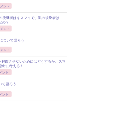
メント
Pの後継者はキスマイで、嵐の後継者は
Pなの？
メント
について語ろう
メント
Pを解散させないためにはどうするか、スマ
懸命に考える！
メント
いて語ろう
メント