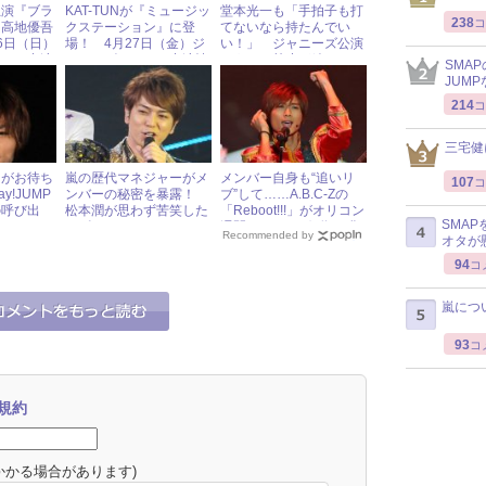
主演『ブラ
KAT-TUNが『ミュージッ
堂本光一も「手拍子も打
238
コ
に高地優吾
クステーション』に登
てないなら持たんでい
6日（日）
場！ 4月27日（金）ジ
い！」 ジャニーズ公演
イドル出演
ャニーズアイドル出演情
でうちわ禁止が続く
SMA
報
JUM
214
コ
三宅健
まがお待ち
嵐の歴代マネジャーがメ
メンバー自身も“追いリ
107
コ
y!JUMP
ンバーの秘密を暴露！
ブ”して……A.B.C-Zの
の呼び出
松本潤が思わず苦笑した
「Reboot!!!」がオリコン
SMA
エピソードとは？
週間ランキング1位を獲
Recommended by
オタが
得
94
コ
嵐につ
93
コ
規約
かかる場合があります)