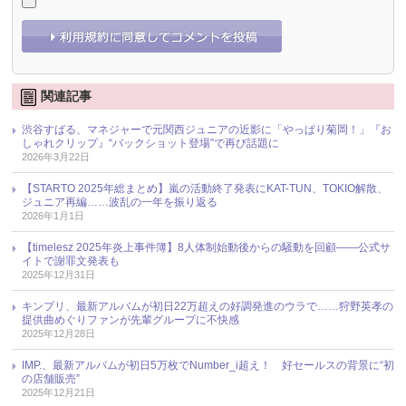
関連記事
渋谷すばる、マネジャーで元関西ジュニアの近影に「やっぱり菊岡！」『お
しゃれクリップ』“バックショット登場”で再び話題に
2026年3月22日
【STARTO 2025年総まとめ】嵐の活動終了発表にKAT-TUN、TOKIO解散、
ジュニア再編……波乱の一年を振り返る
2026年1月1日
【timelesz 2025年炎上事件簿】8人体制始動後からの騒動を回顧――公式サ
イトで謝罪文発表も
2025年12月31日
キンプリ、最新アルバムが初日22万超えの好調発進のウラで……狩野英孝の
提供曲めぐりファンが先輩グループに不快感
2025年12月28日
IMP.、最新アルバムが初日5万枚でNumber_i超え！ 好セールスの背景に“初
の店舗販売”
2025年12月21日