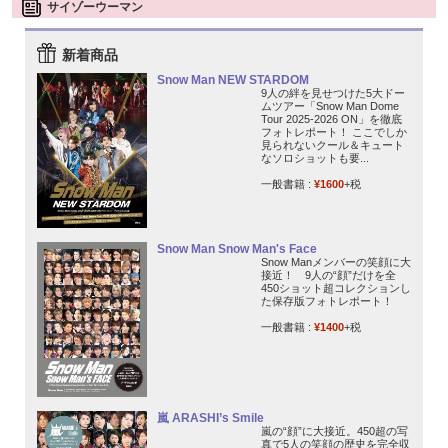
サイゾーウーマン
新着商品
Snow Man NEW STARDOM
9人の絆を見せつけた5大ドー
ムツアー「Snow Man Dome
Tour 2025-2026 ON」を徹底
フォトレポート！ ここでしか
見られないクール＆キュート
なソロショットも要...
一般書籍 :
¥1600
+税
Snow Man Snow Man's Face
Snow Manメンバーの笑顔に大
接近！ 9人の“顔”だけを全
450ショット超コレクションし
た保存版フォトレポート！
一般書籍 :
¥1400
+税
嵐 ARASHI’s Smile
嵐の“顔”に大接近。450超の写
真で5人の笑顔の歴史を完全収