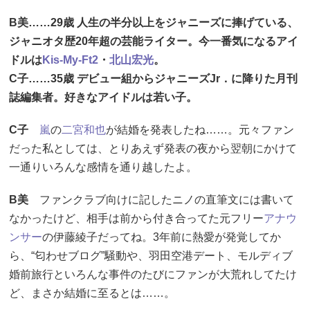
B美……29歳 人生の半分以上をジャニーズに捧げている、
ジャニオタ歴20年超の芸能ライター。今一番気になるアイ
ドルは
Kis-My-Ft2
・
北山宏光
。
C子……35歳 デビュー組からジャニーズJr．に降りた月刊
誌編集者。好きなアイドルは若い子。
C子
嵐
の
二宮和也
が結婚を発表したね……。元々ファン
だった私としては、とりあえず発表の夜から翌朝にかけて
一通りいろんな感情を通り越したよ。
B美
ファンクラブ向けに記したニノの直筆文には書いて
なかったけど、相手は前から付き合ってた元フリー
アナウ
ンサー
の伊藤綾子だってね。3年前に熱愛が発覚してか
ら、“匂わせブログ”騒動や、羽田空港デート、モルディブ
婚前旅行といろんな事件のたびにファンが大荒れしてたけ
ど、まさか結婚に至るとは……。