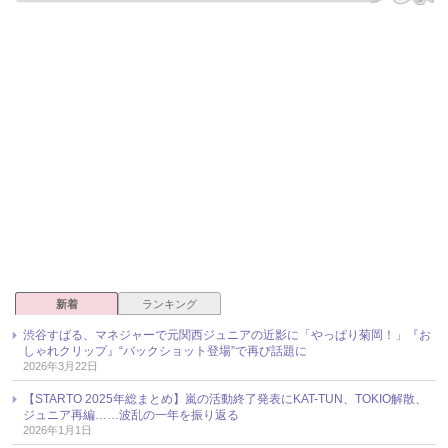
新着
ランキング
渋谷すばる、マネジャーで元関西ジュニアの近影に「やっぱり菊岡！」『お
しゃれクリップ』“バックショット登場”で再び話題に
2026年3月22日
【STARTO 2025年総まとめ】嵐の活動終了発表にKAT-TUN、TOKIO解散、
ジュニア再編……波乱の一年を振り返る
2026年1月1日