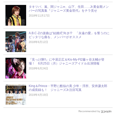
タキツバ、嵐、関ジャニ∞、山下、生田……Jr.黄金期メン
バーの写真集『ジャニーズ黄金世代』をチラ見せ
2018年11月17日
A.B.C-Zの楽曲は“結婚式”向き!? 「永遠の愛」を誓うのに
ピッタリな曲を、メンバーがオススメ
2018年6月12日
『見っけ隊!!』に中居正広＆Kis-My-Ft2藤ヶ谷太輔が登
場！ 6月25日（月）ジャニーズアイドル出演情報
2018年6月24日
King＆Prince・平野に酷似の美 少年・浮所、安井謙太郎
の成長録も！ ジャニーズJr.注目写真
2019年4月19日
Recommended by