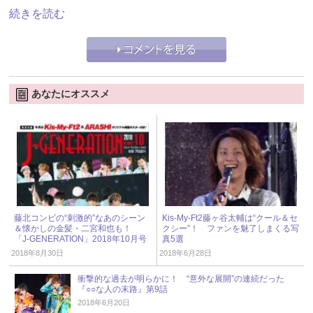
続きを読む
あなたにオススメ
藤北コンビの“刺激的”なあのシーン
Kis-My-Ft2藤ヶ谷太輔は“クール＆セ
＆懐かしの金髪・二宮和也も！
クシー”！ ファンを魅了しまくる写
「J-GENERATION」2018年10月号
真5選
2018年8月30日
2018年6月28日
衝撃的な過去が明らかに！ “意外な展開”の連続だった
『○○な人の末路』第9話
2018年6月20日