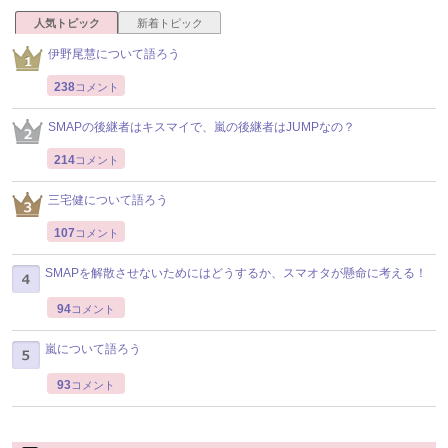
人気トピック
新着トピック
伊野尾慧について語ろう
238
コメント
SMAPの後継者はキスマイで、嵐の後継者はJUMPなの？
214
コメント
三宅健について語ろう
107
コメント
SMAPを解散させないためにはどうするか、スマオタが懸命に考える！
94
コメント
嵐について語ろう
93
コメント