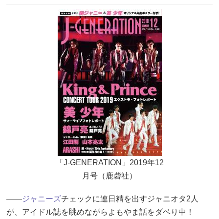
「J-GENERATION」2019年12
月号（鹿砦社）
――
ジャニーズ
チェックに連日精を出すジャニオタ2人
が、アイドル誌を眺めながらよもやま話をダベり中！