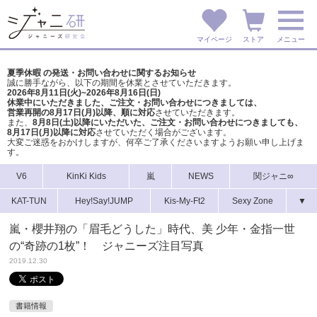
マイページ
ストア
メニュー
夏季休暇 の発送・お問い合わせに関するお知らせ
誠に勝手ながら、以下の期間を休業とさせていただきます。
2026年8月11日(火)~2026年8月16日(日)
休業中にいただきました、ご注文・お問い合わせにつきましては、
営業再開の8月17日(月)以降、順に対応
させていただきます。
また、
8月8日(土)以降にいただいた、ご注文・
お問い合わせにつきましても、
8月17日(月)以降に対応
させていただく場合がございます。
大変ご迷惑をおかけしますが、
何卒ご了承くださいますようお願い申し上げま
す。
V6
KinKi Kids
嵐
NEWS
関ジャニ∞
KAT-TUN
Hey!Say!JUMP
Kis-My-Ft2
Sexy Zone
▼
嵐・櫻井翔の「眉毛どうした」時代、美 少年・金指一世
の“奇跡の1枚”！ ジャニーズ注目写真
2019.12.30
書籍情報