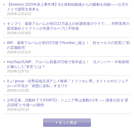
【timelesz 2025年炎上事件簿】8人体制始動後からの騒動を回顧――公式サ
イトで謝罪文発表も
2025年12月31日
キンプリ、最新アルバムが初日22万超えの好調発進のウラで……狩野英孝の
提供曲めぐりファンが先輩グループに不快感
2025年12月28日
IMP.、最新アルバムが初日5万枚でNumber_i超え！ 好セールスの背景に“初
の店舗販売”
2025年12月21日
Hey!Say!JUMP、アルバム初週20万枚で前作超え！ 元メンバー・中島裕翔
が漏らした“本音”とは？
2025年12月7日
Aぇ! group・佐野晶哉主演アニメ映画『トリツカレ男』タイトルやビジュア
ルへの不安が「絶賛に反転」するワケ
2025年12月3日
少年忍者、活動終了でSTARTO・ジュニア界は激動の1年 ── 識者が語る“原
点回帰”と今後への期待
2025年12月1日