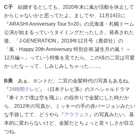
C子
結婚するとしても、2020年末に嵐が活動を休止して
からじゃないかと思ってたよ。ましてや、11月14日に
『ARASHI Anniversary Tour 5×20』の北海道・札幌ドーム
公演が始まるっていうタイミングだったしさ。発表された
後、「J-GENERATION」2019年12月号（鹿砦社）の
「嵐・Happy 20th Anniversary 特別企画 誕生月の嵐！ ～
12月編～」っていう特集を見てたら、この頃の二宮は可愛
かったな～って、しみじみしちゃった……。
B美
あぁ、ホントだ。二宮の金髪時代の写真もあるね。
『
24時間テレビ
』（日本テレビ系）のスペシャルドラマ
『車イスで僕は空を飛ぶ』の役作りで金髪にした時だか
ら、2012年の写真か。ミッキーの手の赤バージョンみたい
な手袋してて、どうやら『
アラフェス
』の写真みたい。基
本的に変わらないけど、金髪だとちょっと若々しさが目立
つね。