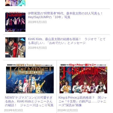
伊野尾慧の“狩野英孝”時代、森本龍太郎の10人写真も！
Hey!Say!JUMPの「10年」写真
2019年5月13日
KinKi Kids、森山直太朗の結婚を祝福！ ラジオで「とて
も喜ばしい」「おめでたい」とメッセージ
2018年6月15日
NEWS“テゴマス”コンビの可愛すぎ
King＆Princeは筋肉格差？ 関ジャ
る絡み、KinKi Kidsとジャニーさん
ニ∞『十五祭』の錦戸は……ジャニ
の秘話！ ジャニーズほっこり写真
ーズ“深読み”画像
2019年9月10日
2019年12月22日