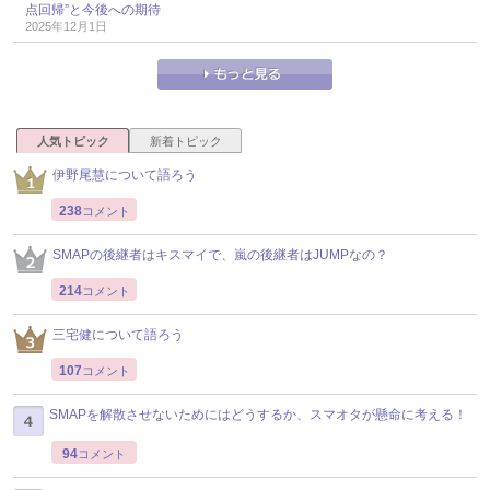
点回帰”と今後への期待
2025年12月1日
人気トピック
新着トピック
伊野尾慧について語ろう
238
コメント
SMAPの後継者はキスマイで、嵐の後継者はJUMPなの？
214
コメント
三宅健について語ろう
107
コメント
SMAPを解散させないためにはどうするか、スマオタが懸命に考える！
94
コメント