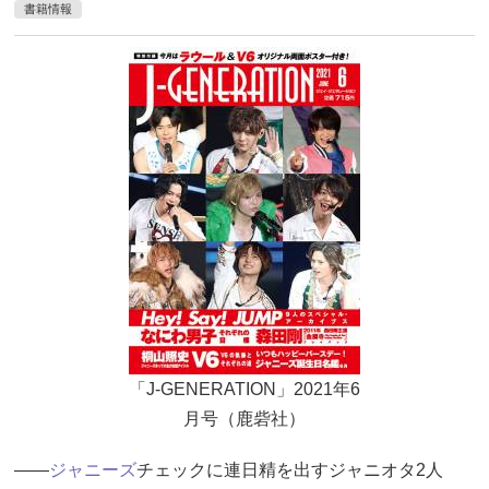
書籍情報
「J-GENERATION」2021年6
月号（鹿砦社）
――
ジャニーズ
チェックに連日精を出すジャニオタ2人