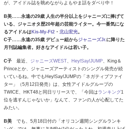
が、アイドル誌を眺めながらよもやま話をダベり中！
B美……永遠の29歳 人生の半分以上をジャニーズに捧げて
いる、ジャニオタ歴20年超の芸能ライター。今一番気にな
るアイドルは
Kis-My-Ft2
・
北山宏光
。
C子……永遠の35歳 デビュー組から
ジャニーズJr.
に降りた
月刊誌編集者。好きなアイドルは若い子。
C子
最近、
ジャニーズWEST
、
Hey!Say!JUMP
、King＆
Princeとか、ジャニーズアーティストのシングル発売が続
いているね。中でもHey!Say!JUMPの「ネガティブファイ
ター」（5月12日発売）は、女性アイドルグループの
TWICE、HKT48と同日リリースで、「今回は
ランキング
1
位を逃すんじゃないか」なんて、ファンの人が心配してた
みたい。
B美
でも、5月18日付の「オリコン週間シングルランキ
ング」では、無事にJUMPが1位だったよね。初週売り上げ