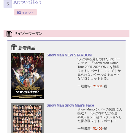
嵐について語ろう
93
コメント
サイゾーウーマン
新着商品
Snow Man NEW STARDOM
9人の絆を見せつけた5大ドー
ムツアー「Snow Man Dome
Tour 2025-2026 ON」を徹底
フォトレポート！ ここでしか
見られないクール＆キュート
なソロショットも要...
一般書籍 :
¥1600
+税
Snow Man Snow Man's Face
Snow Manメンバーの笑顔に大
接近！ 9人の“顔”だけを全
450ショット超コレクションし
た保存版フォトレポート！
一般書籍 :
¥1400
+税