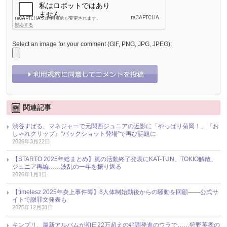
Select an image for your comment (GIF, PNG, JPG, JPEG):
関連記事
渋谷すばる、マネジャーで元関西ジュニアの近影に「やっぱり菊岡！」『お
しゃれクリップ』“バックショット登場”で再び話題に
2026年3月22日
【STARTO 2025年総まとめ】嵐の活動終了発表にKAT-TUN、TOKIO解散、
ジュニア再編……波乱の一年を振り返る
2026年1月1日
【timelesz 2025年炎上事件簿】8人体制始動後からの騒動を回顧――公式サ
イトで謝罪文発表も
2025年12月31日
キンプリ、最新アルバムが初日22万超えの好調発進のウラで……狩野英孝の