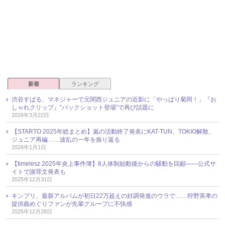
新着
ランキング
渋谷すばる、マネジャーで元関西ジュニアの近影に「やっぱり菊岡！」『お
しゃれクリップ』“バックショット登場”で再び話題に
2026年3月22日
【STARTO 2025年総まとめ】嵐の活動終了発表にKAT-TUN、TOKIO解散、
ジュニア再編……波乱の一年を振り返る
2026年1月1日
【timelesz 2025年炎上事件簿】8人体制始動後からの騒動を回顧――公式サ
イトで謝罪文発表も
2025年12月31日
キンプリ、最新アルバムが初日22万超えの好調発進のウラで……狩野英孝の
提供曲めぐりファンが先輩グループに不快感
2025年12月28日