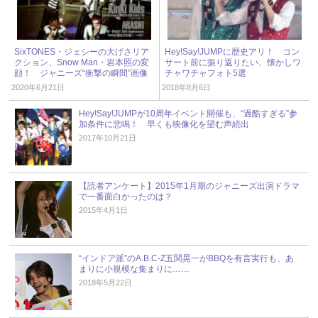
SixTONES・ジェシーの大げさリア
Hey!Say!JUMPに歴史アリ！ コン
クション、Snow Man・岩本照の変
サート前に振り返りたい、懐かしワ
顔！ ジャニーズ“衝撃の瞬間”画像
チャワチャフォト5選
2020年6月21日
2018年8月6日
Hey!Say!JUMPが10周年イベント開催も、“過酷すぎる”参
加条件に悲鳴！ 早くも映像化を望む声続出
2017年10月21日
【読者アンケート】2015年1月期のジャニーズ出演ドラマ
で一番面白かったのは？
2015年4月1日
“インドア派”のA.B.C-Z五関晃一がBBQを有言実行も、あ
まりに小規模な集まりに……
2018年5月22日