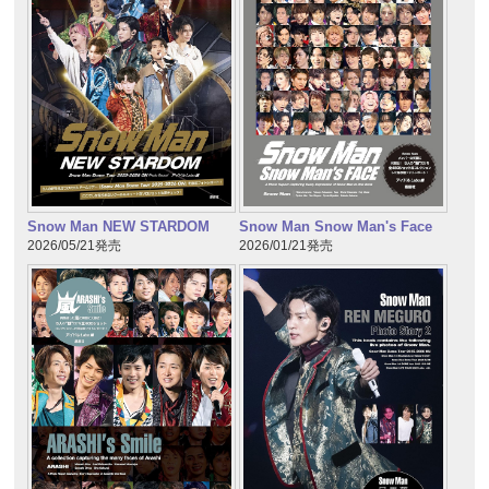
Snow Man NEW STARDOM
Snow Man Snow Man's Face
2026/05/21発売
2026/01/21発売