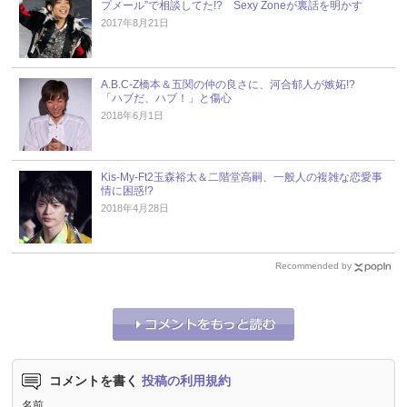
プメール”で相談してた!? Sexy Zoneが裏話を明かす
2017年8月21日
A.B.C-Z橋本＆五関の仲の良さに、河合郁人が嫉妬!?
「ハブだ、ハブ！」と傷心
2018年6月1日
Kis-My-Ft2玉森裕太＆二階堂高嗣、一般人の複雑な恋愛事
情に困惑!?
2018年4月28日
Recommended by
コメントを書く
投稿の利用規約
名前