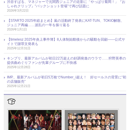
渋谷すばる、マネジャーで元関西ジュニアの近影に「やっぱり菊岡！」『お
しゃれクリップ』“バックショット登場”で再び話題に
2026年3月22日
【STARTO 2025年総まとめ】嵐の活動終了発表にKAT-TUN、TOKIO解散、
ジュニア再編……波乱の一年を振り返る
2026年1月1日
【timelesz 2025年炎上事件簿】8人体制始動後からの騒動を回顧――公式サ
イトで謝罪文発表も
2025年12月31日
キンプリ、最新アルバムが初日22万超えの好調発進のウラで……狩野英孝の
提供曲めぐりファンが先輩グループに不快感
2025年12月28日
IMP.、最新アルバムが初日5万枚でNumber_i超え！ 好セールスの背景に“初
の店舗販売”
2025年12月21日