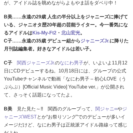
が、アイドル誌を眺めながらよもやま話をダベり中！
B美……永遠の29歳 人生の半分以上をジャニーズに捧げて
いる、ジャニオタ歴20年超の芸能ライター。今一番気にな
るアイドルは
Kis-My-Ft2
・
北山宏光
。
C子……永遠の35歳 デビュー組から
ジャニーズJr.
に降りた
月刊誌編集者。好きなアイドルは若い子。
C子
関西ジャニーズJr.
の
なにわ男子
が、いよいよ11月12
日にCDデビューするね。10月18日には、グループの公式
YouTubeチャンネルで動画「なにわ男子 – 初心LOVE（う
ぶらぶ）[Official Music Video] YouTube ver.」が公開され
て、さっそく話題になってたよ。
B美
見た見た～!! 関西のグループって、
関ジャニ∞
や
ジ
ャニーズWEST
とか“お祭りソング”でのデビューが多いイ
メージだけど、なにわ男子は正統派アイドル路線って感じ
だよね。