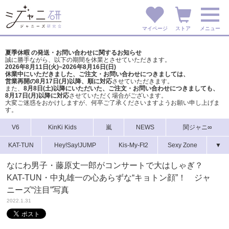
マイページ
ストア
メニュー
夏季休暇 の発送・お問い合わせに関するお知らせ
誠に勝手ながら、以下の期間を休業とさせていただきます。
2026年8月11日(火)~2026年8月16日(日)
休業中にいただきました、ご注文・お問い合わせにつきましては、
営業再開の8月17日(月)以降、順に対応
させていただきます。
また、
8月8日(土)以降にいただいた、ご注文・
お問い合わせにつきましても、
8月17日(月)以降に対応
させていただく場合がございます。
大変ご迷惑をおかけしますが、
何卒ご了承くださいますようお願い申し上げま
す。
V6
KinKi Kids
嵐
NEWS
関ジャニ∞
KAT-TUN
Hey!Say!JUMP
Kis-My-Ft2
Sexy Zone
▼
なにわ男子・藤原丈一郎がコンサートで大はしゃぎ？
KAT-TUN・中丸雄一の心あらずな“キョトン顔”！ ジャ
ニーズ“注目”写真
2022.1.31