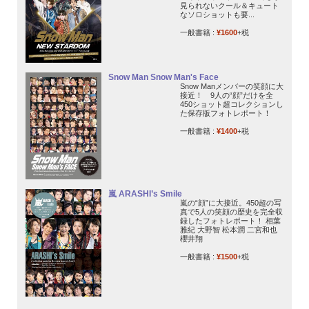
見られないクール＆キュート
なソロショットも要...
一般書籍 :
¥1600
+税
Snow Man Snow Man's Face
Snow Manメンバーの笑顔に大
接近！ 9人の“顔”だけを全
450ショット超コレクションし
た保存版フォトレポート！
一般書籍 :
¥1400
+税
嵐 ARASHI’s Smile
嵐の“顔”に大接近。450超の写
真で5人の笑顔の歴史を完全収
録したフォトレポート！ 相葉
雅紀 大野智 松本潤 二宮和也
櫻井翔
一般書籍 :
¥1500
+税