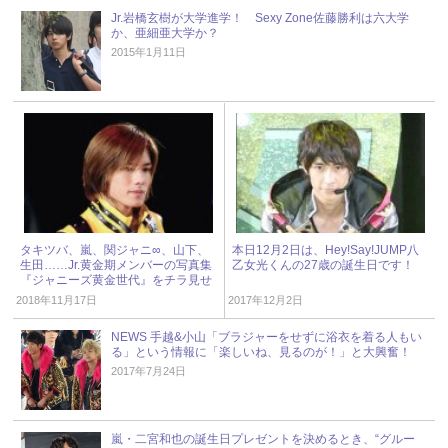
Jr.岩橋玄樹が大学進学！ Sexy Zone佐藤勝利は六大学
か、亜細亜大学か？
2015年1月11日
タキツバ、嵐、関ジャニ∞、山下、
本日12月2日は、Hey!Say!JUMP八
生田……Jr.黄金期メンバーの写真集
乙女光くんの27歳の誕生日です！
『ジャニーズ黄金世代』をチラ見せ
2018年11月17日
2017年12月2日
NEWS 手越&小山「ブラジャーをせずに浴衣を着る人もい
る」という情報に「楽しいね、見るのが！」と大興奮！
2017年7月24日
嵐・二宮和也の誕生日プレゼントを決めるとき、“グルー