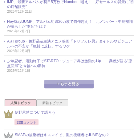
IMP.、最新アルバムが初日5万枚でNumber_i超え！ 好セールスの背景に“初
の店舗販売”
2025年12月21日
Hey!Say!JUMP、アルバム初週20万枚で前作超え！ 元メンバー・中島裕翔
が漏らした“本音”とは？
2025年12月7日
Aぇ! group・佐野晶哉主演アニメ映画『トリツカレ男』タイトルやビジュア
ルへの不安が「絶賛に反転」するワケ
2025年12月3日
少年忍者、活動終了でSTARTO・ジュニア界は激動の1年 ── 識者が語る“原
点回帰”と今後への期待
2025年12月1日
人気トピック
新着トピック
伊野尾慧について語ろう
238
コメント
SMAPの後継者はキスマイで、嵐の後継者はJUMPなの？