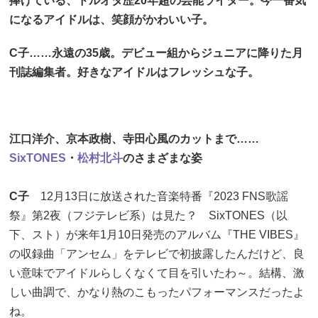
捧げている、ドルオタ歴20年超の芸能ライター。今一番気
になるアイドルは、笑顔がかわいい子。
C子……永遠の35歳。デビュー組からジュニアに降りた月
刊誌編集者。好きなアイドルはフレッシュな子。
江口洋介、京本政樹、寺田心風のカットまで……
SixTONES
・
松村北斗
のさまざまな姿
C子
12月13日に放送された音楽特番『2023 FNS歌謡
祭』第2夜（フジテレビ系）は見た？ SixTONES（以
下、スト）が来年1月10日発売のアルバム『THE VIBES』
の収録曲「アンセム」をテレビで初披露したんだけど、良
い意味でアイドルらしくなくて目を引いたわ～。結構、激
しい曲調で、かなり熱のこもったパフォーマンスだったよ
ね。