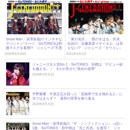
Snow Man・深澤辰哉の“インチキな
「東の滝沢」「西のすばる」共演、
マジシャン”スーツ、SixTONESは防
伝説の「近藤真彦リサイタル」は笑
護マスクを着用!? ジャニーズ“不思
えない!? ジャニーズ『カウコン』
議衣装”写真
歴代プレイバック
2020年6月30日
2021年4月1日
ジャニーズJr.人気No.1・SixTONES、目標は「デビュー組
を越える」！ 6人が見せた“攻めの姿勢”
2018年3月31日
平野紫耀、中居正広が語った「芸能界で生き残れる人」に
当てはまらず？ 退所の背景を振り返る
2023年8月21日
Snow Man・深澤辰哉の『ザ・ノンフィクション』っぽい
1枚、SixTONES・田中樹は「兄と共演」を激写！ ジャ