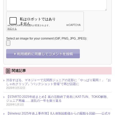
Select an image for your comment (GIF, PNG, JPG, JPEG):
関連記事
渋谷すばる、マネジャーで元関西ジュニアの近影に「やっぱり菊岡！」『お
しゃれクリップ』“バックショット登場”で再び話題に
2026年3月22日
【STARTO 2025年総まとめ】嵐の活動終了発表にKAT-TUN、TOKIO解散、
ジュニア再編……波乱の一年を振り返る
2026年1月1日
【timelesz 2025年炎上事件簿】8人体制始動後からの騒動を回顧――公式サ