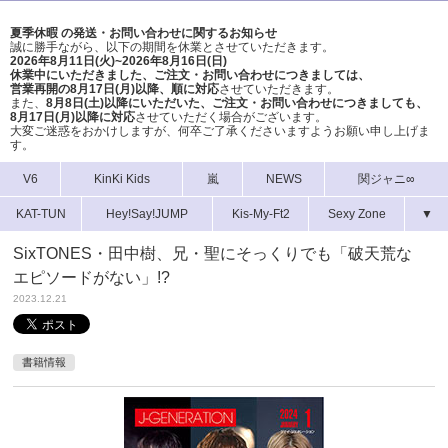
夏季休暇 の発送・お問い合わせに関するお知らせ
誠に勝手ながら、以下の期間を休業とさせていただきます。
2026年8月11日(火)~2026年8月16日(日)
休業中にいただきました、ご注文・お問い合わせにつきましては、
営業再開の8月17日(月)以降、順に対応
させていただきます。
また、
8月8日(土)以降にいただいた、ご注文・
お問い合わせにつきましても、
8月17日(月)以降に対応
させていただく場合がございます。
大変ご迷惑をおかけしますが、
何卒ご了承くださいますようお願い申し上げま
す。
V6
KinKi Kids
嵐
NEWS
関ジャニ∞
KAT-TUN
Hey!Say!JUMP
Kis-My-Ft2
Sexy Zone
▼
SixTONES・田中樹、兄・聖にそっくりでも「破天荒な
エピソードがない」!?
2023.12.21
書籍情報