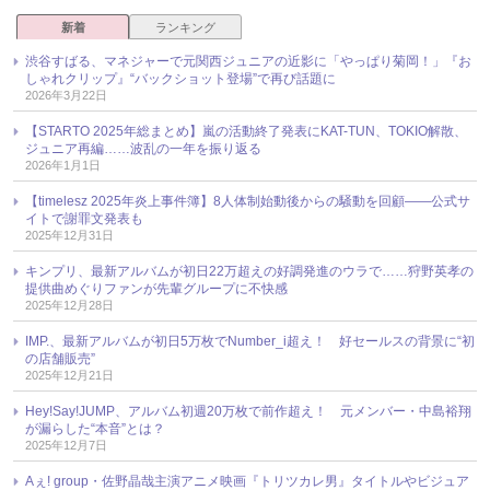
新着
ランキング
渋谷すばる、マネジャーで元関西ジュニアの近影に「やっぱり菊岡！」『お
しゃれクリップ』“バックショット登場”で再び話題に
2026年3月22日
【STARTO 2025年総まとめ】嵐の活動終了発表にKAT-TUN、TOKIO解散、
ジュニア再編……波乱の一年を振り返る
2026年1月1日
【timelesz 2025年炎上事件簿】8人体制始動後からの騒動を回顧――公式サ
イトで謝罪文発表も
2025年12月31日
キンプリ、最新アルバムが初日22万超えの好調発進のウラで……狩野英孝の
提供曲めぐりファンが先輩グループに不快感
2025年12月28日
IMP.、最新アルバムが初日5万枚でNumber_i超え！ 好セールスの背景に“初
の店舗販売”
2025年12月21日
Hey!Say!JUMP、アルバム初週20万枚で前作超え！ 元メンバー・中島裕翔
が漏らした“本音”とは？
2025年12月7日
Aぇ! group・佐野晶哉主演アニメ映画『トリツカレ男』タイトルやビジュア