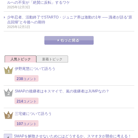
ルへの不安が「絶賛に反転」するワケ
2025年12月3日
少年忍者、活動終了でSTARTO・ジュニア界は激動の1年 ── 識者が語る“原
点回帰”と今後への期待
2025年12月1日
人気トピック
新着トピック
伊野尾慧について語ろう
238
コメント
SMAPの後継者はキスマイで、嵐の後継者はJUMPなの？
214
コメント
三宅健について語ろう
107
コメント
SMAPを解散させないためにはどうするか、スマオタが懸命に考える！