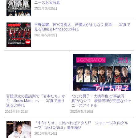
ニーズお宝写真
2021年3月25日
平野紫耀、神宮寺勇太、岸優太がまもなく脱退――写真で
見るKing＆PrinceのJr.時代
2023年5月22日
宮舘涼太の直談判で「岩本たち」か
なにわ男子・大橋和也は“事故写
ら「Snow Man」へ――写真で振り
真”がない!? 表情管理が完璧なジャ
返るJr.時代
ニーズアイドル
2023年8月21日
2023年5月16日
「中3トリオ」に比べればアタリ!? ジャニーズJr.内グル
ープ「SixTONES」誕生秘話
2015年6月14日