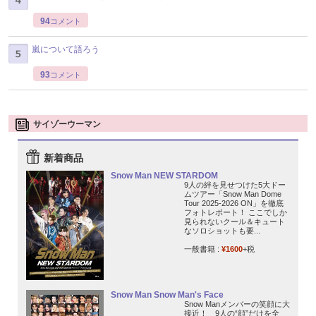
94
コメント
嵐について語ろう
93
コメント
サイゾーウーマン
新着商品
Snow Man NEW STARDOM
9人の絆を見せつけた5大ドー
ムツアー「Snow Man Dome
Tour 2025-2026 ON」を徹底
フォトレポート！ ここでしか
見られないクール＆キュート
なソロショットも要...
一般書籍 :
¥1600
+税
Snow Man Snow Man's Face
Snow Manメンバーの笑顔に大
接近！ 9人の“顔”だけを全