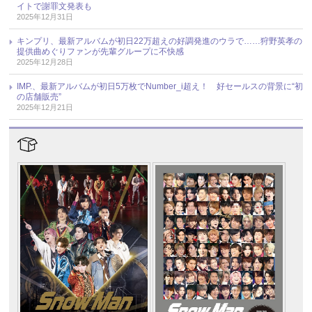
イトで謝罪文発表も
2025年12月31日
キンプリ、最新アルバムが初日22万超えの好調発進のウラで……狩野英孝の
提供曲めぐりファンが先輩グループに不快感
2025年12月28日
IMP.、最新アルバムが初日5万枚でNumber_i超え！ 好セールスの背景に“初
の店舗販売”
2025年12月21日