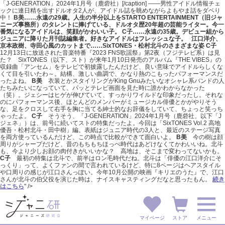
「J-GENERATION」2024年1月号（鹿砦社）[/caption] ――男性アイドル情報チェ
ックに連日精を出すドルオタ2人が、アイドル誌を眺めながらよもやま話をダベり
中！
B美……永遠の29歳。人生の半分以上をSTARTO ENTERTAINMENT（旧ジャ
ニーズ事務所）のタレントに捧げている、ドルオタ歴20年超の芸能ライター。今一
番気になるアイドルは、笑顔がかわいい子。
C子……永遠の35歳。デビュー組から
ジュニアに降りた月刊誌編集者。好きなアイドルはフレッシュな子。
江口洋介、
京本政樹、寺田心風のカットまで……SixTONES・松村北斗のさまざまな姿
C子
12月13日に放送された音楽特番『2023 FNS歌謡祭』第2夜（フジテレビ系）は見
た？ SixTONES（以下、スト）が来年1月10日発売のアルバム『THE VIBES』の
収録曲「アンセム」をテレビで初披露したんだけど、良い意味でアイドルらしくな
くて目を引いたわ～。結構、激しい曲調で、かなり熱のこもったパフォーマンスだ
ったよね。
B美
衣装とかスタイリングがKing Gnuみたいなオシャレ系バンドの人
たちみたいになっていて、パッとテレビ画面を見た時に誰かわからなかった
（笑）。ジェシーはヒゲが伸びていて、すっかりワイルドな印象だったし。それな
のにパフォーマンス後、ほとんどのメンバーがミュージカル俳優とかがやりそう
な、足をクロスして右手を胸に当てる紳士的なお辞儀をしていて、ちょっと笑っち
ゃったよ。
C子
そうそう、「J-GENERATION」2024年1月号（鹿砦社、以下「J
ジェネ」）は、前号に続いてストの特集だったよ。今回は「SixTONES Vol.2 高地
優吾・松村北斗・田中樹」編。表紙はジュニア時代の3人と、最近のステージ写真
を両方使っているんだけど、この時点で比較ができて面白いよ。
B美
今の樹は顔
周りがシャープだけど、昔のもちもちほっぺ時代はあどけなくてかわいいね。北斗
も、今より少しお顔の肉付きがいいかな？ 高地は、そこまで変わってないかも。
C子
最初の特集は北斗で、前半はロン毛時代だね。北斗は「俳優の江口洋介にそ
っくり」って、よくファンの間で言われているけど、特に8ページはヘアスタイル
や口周りの感じが江口さんっぽい。今年10月公開の映画『キリエのうた』で、江口
さんが北斗の伯父役を演じた時は、ナイスキャスティングだなと思ったもん。
続き
はこちら
" />
マイページ
ストア
メニュー