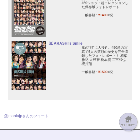
450ショット超コレクションし
た保存版フォトレポート！
一般書籍 :
¥1400
+税
嵐 ARASHI’s Smile
嵐の“顔”に大接近。450超の写
真で5人の笑顔の歴史を完全収
録したフォトレポート！ 相葉
雅紀 大野智 松本潤 二宮和也
櫻井翔
一般書籍 :
¥1500
+税
@jmaniajpさんのツイート