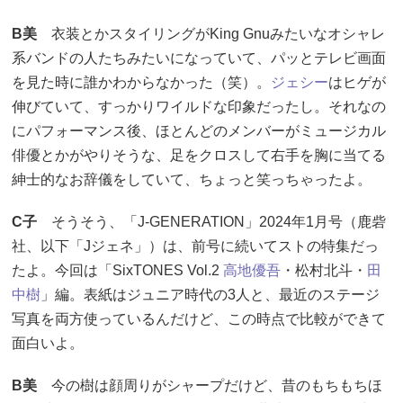
B美
衣装とかスタイリングがKing Gnuみたいなオシャレ
系バンドの人たちみたいになっていて、パッとテレビ画面
を見た時に誰かわからなかった（笑）。
ジェシー
はヒゲが
伸びていて、すっかりワイルドな印象だったし。それなの
にパフォーマンス後、ほとんどのメンバーがミュージカル
俳優とかがやりそうな、足をクロスして右手を胸に当てる
紳士的なお辞儀をしていて、ちょっと笑っちゃったよ。
C子
そうそう、「J-GENERATION」2024年1月号（鹿砦
社、以下「Jジェネ」）は、前号に続いてストの特集だっ
たよ。今回は「SixTONES Vol.2
高地優吾
・松村北斗・
田
中樹
」編。表紙はジュニア時代の3人と、最近のステージ
写真を両方使っているんだけど、この時点で比較ができて
面白いよ。
B美
今の樹は顔周りがシャープだけど、昔のもちもちほ