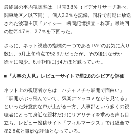
最終回の平均視聴率は、世帯3.8％（ビデオリサーチ調べ、
関東地区／以下同）、個人2.2％を記録。同枠で前期に放送
された波瑠主演『アイシー 瞬間記憶捜査・柊班』最終回
の世帯4.7％、2.7％を下回った。
さらに、ネット視聴の指標の一つであるTVerのお気に入り
数は、5月上旬時点で52.9万だったが、その後はなぜか
徐々に減少。6月中旬には4万ほど減っていた。
■『人事の人見』レビューサイトで星2.8のシビアな評価
ネット上の視聴者からは「ハチャメチャ展開で面白い」
「展開がぶっ飛んでいて、気楽にツッコミながら見てる」
といった好意的な声が上がる一方、人事部という多くの視
聴者にとって身近な題材だけにリアリティを求める声も目
立ち、レビュー投稿サイト「フィルマークス」では総合で
星2.8点と微妙な評価となっている。