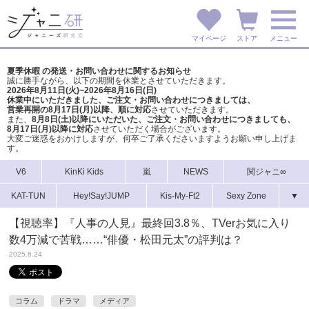
マイページ
ストア
メニュー
夏季休暇 の発送・お問い合わせに関するお知らせ
誠に勝手ながら、以下の期間を休業とさせていただきます。
2026年8月11日(火)~2026年8月16日(日)
休業中にいただきました、ご注文・お問い合わせにつきましては、
営業再開の8月17日(月)以降、順に対応
させていただきます。
また、
8月8日(土)以降にいただいた、ご注文・
お問い合わせにつきましても、
8月17日(月)以降に対応
させていただく場合がございます。
大変ご迷惑をおかけしますが、
何卒ご了承くださいますようお願い申し上げま
す。
V6
KinKi Kids
嵐
NEWS
関ジャニ∞
KAT-TUN
Hey!Say!JUMP
Kis-My-Ft2
Sexy Zone
▼
【視聴率】『人事の人見』最終回3.8％、TVerお気に入り
数4万減で苦戦……“俳優・松田元太”の評判は？
2025.6.24
コラム
ドラマ
メディア