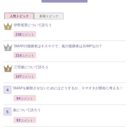
人気トピック
新着トピック
伊野尾慧について語ろう
238
コメント
SMAPの後継者はキスマイで、嵐の後継者はJUMPなの？
214
コメント
三宅健について語ろう
107
コメント
SMAPを解散させないためにはどうするか、スマオタが懸命に考える！
94
コメント
嵐について語ろう
93
コメント