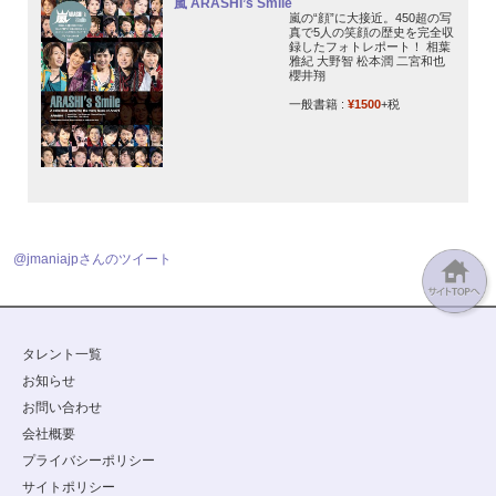
嵐 ARASHI’s Smile
嵐の“顔”に大接近。450超の写
真で5人の笑顔の歴史を完全収
録したフォトレポート！ 相葉
雅紀 大野智 松本潤 二宮和也
櫻井翔
一般書籍 :
¥1500
+税
@jmaniajpさんのツイート
タレント一覧
お知らせ
お問い合わせ
会社概要
プライバシーポリシー
サイトポリシー