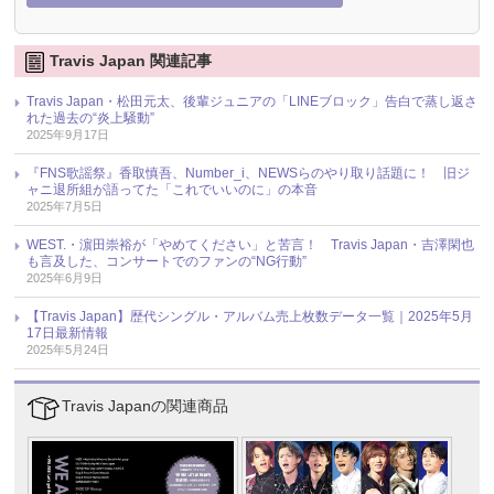
Travis Japan 関連記事
Travis Japan・松田元太、後輩ジュニアの「LINEブロック」告白で蒸し返さ
れた過去の“炎上騒動”
2025年9月17日
『FNS歌謡祭』香取慎吾、Number_i、NEWSらのやり取り話題に！ 旧ジ
ャニ退所組が語ってた「これでいいのに」の本音
2025年7月5日
WEST.・濵田崇裕が「やめてください」と苦言！ Travis Japan・吉澤閑也
も言及した、コンサートでのファンの“NG行動”
2025年6月9日
【Travis Japan】歴代シングル・アルバム売上枚数データ一覧｜2025年5月
17日最新情報
2025年5月24日
Travis Japanの関連商品