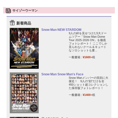
サイゾーウーマン
新着商品
Snow Man NEW STARDOM
9人の絆を見せつけた5大ドー
ムツアー「Snow Man Dome
Tour 2025-2026 ON」を徹底
フォトレポート！ ここでしか
見られないクール＆キュート
なソロショットも要...
一般書籍 :
¥1600
+税
Snow Man Snow Man's Face
Snow Manメンバーの笑顔に大
接近！ 9人の“顔”だけを全
450ショット超コレクションし
た保存版フォトレポート！
一般書籍 :
¥1400
+税