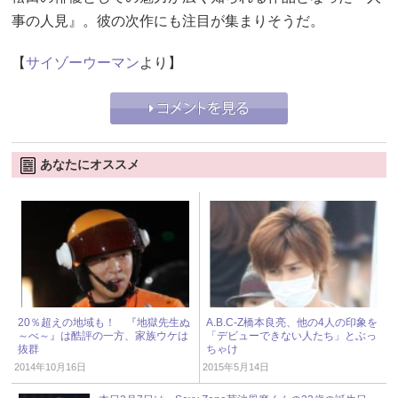
事の人見』。彼の次作にも注目が集まりそうだ。
【
サイゾーウーマン
より】
あなたにオススメ
20％超えの地域も！ 『地獄先生ぬ
A.B.C-Z橋本良亮、他の4人の印象を
～べ～』は酷評の一方、家族ウケは
「デビューできない人たち」とぶっ
抜群
ちゃけ
2014年10月16日
2015年5月14日