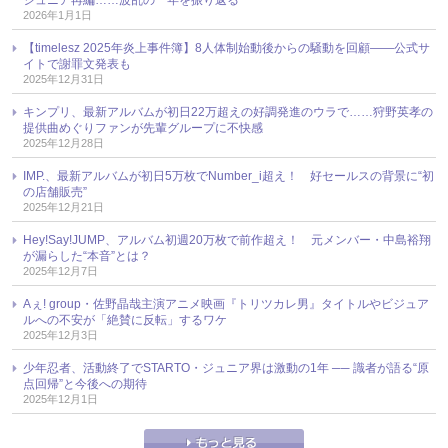
2026年1月1日
【timelesz 2025年炎上事件簿】8人体制始動後からの騒動を回顧――公式サ
イトで謝罪文発表も
2025年12月31日
キンプリ、最新アルバムが初日22万超えの好調発進のウラで……狩野英孝の
提供曲めぐりファンが先輩グループに不快感
2025年12月28日
IMP.、最新アルバムが初日5万枚でNumber_i超え！ 好セールスの背景に“初
の店舗販売”
2025年12月21日
Hey!Say!JUMP、アルバム初週20万枚で前作超え！ 元メンバー・中島裕翔
が漏らした“本音”とは？
2025年12月7日
Aぇ! group・佐野晶哉主演アニメ映画『トリツカレ男』タイトルやビジュア
ルへの不安が「絶賛に反転」するワケ
2025年12月3日
少年忍者、活動終了でSTARTO・ジュニア界は激動の1年 ── 識者が語る“原
点回帰”と今後への期待
2025年12月1日