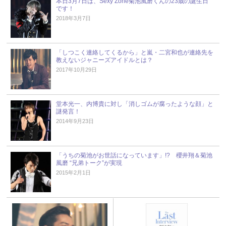
本日3月7日は、Sexy Zone菊池風磨くんの23歳の誕生日
です！
2018年3月7日
「しつこく連絡してくるから」と嵐・二宮和也が連絡先を
教えないジャニーズアイドルとは？
2017年10月29日
堂本光一、内博貴に対し「消しゴムが腐ったような顔」と
謎発言！
2014年9月23日
「うちの菊池がお世話になっています」!? 櫻井翔＆菊池
風磨 “兄弟トーク”が実現
2015年2月1日