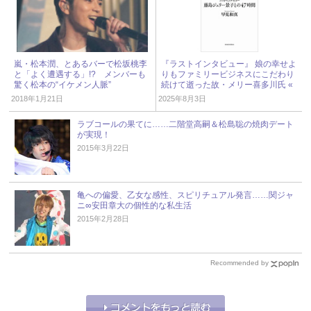
嵐・松本潤、とあるバーで松坂桃李
『ラストインタビュー』 娘の幸せよ
と「よく遭遇する」!? メンバーも
りもファミリービジネスにこだわり
驚く松本の“イケメン人脈”
続けて逝った故・メリー喜多川氏 «
ジャニーズ研究会
2018年1月21日
2025年8月3日
ラブコールの果てに……二階堂高嗣＆松島聡の焼肉デート
が実現！
2015年3月22日
亀への偏愛、乙女な感性、スピリチュアル発言……関ジャ
ニ∞安田章大の個性的な私生活
2015年2月28日
Recommended by