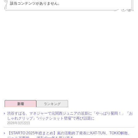
該当コンテンツがありません。
新着
ランキング
渋谷すばる、マネジャーで元関西ジュニアの近影に「やっぱり菊岡！」『お
しゃれクリップ』“バックショット登場”で再び話題に
2026年3月22日
【STARTO 2025年総まとめ】嵐の活動終了発表にKAT-TUN、TOKIO解散、
ジュニア再編……波乱の一年を振り返る