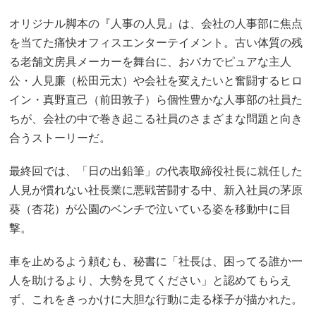
オリジナル脚本の『人事の人見』は、会社の人事部に焦点
を当てた痛快オフィスエンターテイメント。古い体質の残
る老舗文房具メーカーを舞台に、おバカでピュアな主人
公・人見廉（松田元太）や会社を変えたいと奮闘するヒロ
イン・真野直己（前田敦子）ら個性豊かな人事部の社員た
ちが、会社の中で巻き起こる社員のさまざまな問題と向き
合うストーリーだ。
最終回では、「日の出鉛筆」の代表取締役社長に就任した
人見が慣れない社長業に悪戦苦闘する中、新入社員の茅原
葵（杏花）が公園のベンチで泣いている姿を移動中に目
撃。
車を止めるよう頼むも、秘書に「社長は、困ってる誰か一
人を助けるより、大勢を見てください」と認めてもらえ
ず、これをきっかけに大胆な行動に走る様子が描かれた。