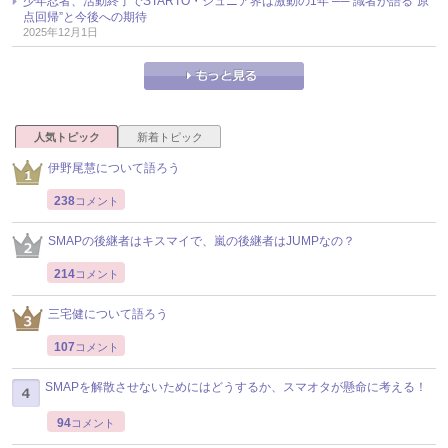
少年忍者、活動終了でSTARTO・ジュニア界は激動の1年 ── 識者が語る“原
点回帰”と今後への期待
2025年12月1日
人気トピック
新着トピック
伊野尾慧について語ろう
238
コメント
SMAPの後継者はキスマイで、嵐の後継者はJUMPなの？
214
コメント
三宅健について語ろう
107
コメント
SMAPを解散させないためにはどうするか、スマオタが懸命に考える！
94
コメント