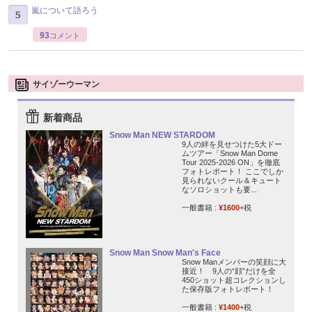
嵐について語ろう
93
コメント
サイゾーウーマン
新着商品
Snow Man NEW STARDOM
9人の絆を見せつけた5大ドー
ムツアー「Snow Man Dome
Tour 2025-2026 ON」を徹底
フォトレポート！ ここでしか
見られないクール＆キュート
なソロショットも要...
一般書籍 :
¥1600
+税
Snow Man Snow Man's Face
Snow Manメンバーの笑顔に大
接近！ 9人の“顔”だけを全
450ショット超コレクションし
た保存版フォトレポート！
一般書籍 :
¥1400
+税