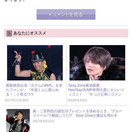
あなたにオススメ
香取慎吾出演『ボクらの時代』を見
Sexy Zone菊池風磨、
たファンが、「中居くんに怒られ
Hey!Say!JUMP有岡大貴にキツいツ
る！」と焦るワケ
ッコミ！ 「すっげえ薄いコメン
ト」
2017年11月28日
2018年6月6日
嵐・二宮和也の誕生日プレゼントを決めるとき、“グルー
プメール”で相談してた!? Sexy Zoneが裏話を明かす
2017年8月21日