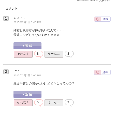
コメント
Ｈａｒｕ
2015年2月1日 3:40 PM
翔君と風磨君が仲が良いなんて・・・
最強コンビじゃないすか！ｗｗｗ
それな！
8
うーん…
3
REF
2015年2月2日 2:05 PM
最近千賀との聞かないけどどうなってんの？
それな！
5
うーん…
2