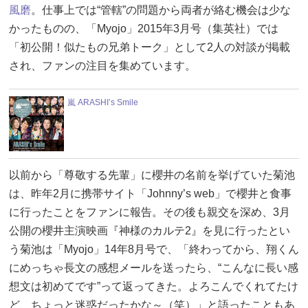
風磨
。仕事上では“管轄”の問題から両者が絡む機会は少な
かったものの、「Myojo」2015年3月号（集英社）では
「初公開！似たもの兄弟トーク」として2人の対談が掲載
され、ファンの注目を集めています。
嵐 ARASHI’s Smile
以前から「尊敬する先輩」に櫻井の名前を挙げていた菊池
は、昨年2月に携帯サイト「Johnny’s web」で櫻井と食事
に行ったことをファンに報告。その後も親交を深め、3月
公開の櫻井主演映画『神様のカルテ2』を見に行ったとい
う菊池は「Myojo」14年8月号で、「終わってから、翔くん
にめっちゃ長文の感想メールを送ったら、“こんなに長い感
想文は初めてです”って返ってきた。よろこんでくれてたけ
ど、ちょっと迷惑だったかな～（笑）」と語ったこともあ