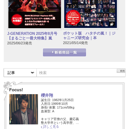
ポケット版 ハタチの嵐！｜ジ
J-GENERATION 2025年8月号
ャニーズ研究会｜本
【まるごと一冊大特集】嵐
2021/05/14発売
2025/06/23発売
Focus!
櫻井翔
誕生日: 1982年1月25日
入所日:1995年10月
身長/ 体重: 171cm/58kg
血液型: A
キャリア官僚の父、慶応義
塾大学卒という高学歴、…
詳しく見る