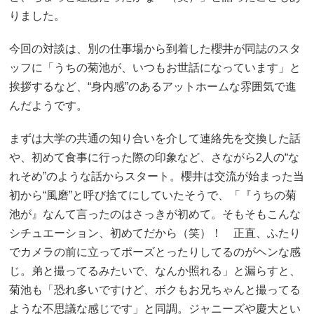
りました。
今回の対談は、別の仕事場から到着した櫻井が同誌のスタ
ッフに「うちの菊池が、いつもお世話になっています」と
挨拶するなど、“身内感”のあるアットホームな雰囲気で進
んだようです。
まずは大学の共通の知り合いを介して連絡先を交換した話
や、初めて食事に行った際の印象など、さながら2人の“な
れそめ”のような話からスタート。櫻井は交流が始まった当
初から“風磨”と呼び捨てにしていたそうで、「『うちの菊
池が』なんて言ったのはさっきが初めて。そもそもこんな
シチュエーション、初めてだから（笑）！ 正直、ふたり
でカメラの前に立ってポーズとったりしてるのがヘンな感
じ。弟と撮ってるみたいで、なんか照れる」と漏らすと、
菊池も「恐れ多いですけど、ボクもお兄ちゃんと撮ってる
ような不思議な感じです」と同調。ジャニーズや慶大とい