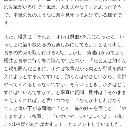
の先輩がいる中で「風磨、大丈夫かな？」と思ったそう
で、本当の兄のようなに弟を見守ってあげている様子で
す。
また、櫻井は「それと、オレは風磨が3月になったら、い
っしょに酒を飲めるのも楽しみにしてるよ」と切り出し、
食事の約束を取り付ける2人。しかし、菊池はかねてより
櫻井と食事に行く際に悩んでいたのか、「たとえば翔くん
と鍋を囲んだときに、ボクは後輩だから肉とか野菜を鍋に
入れようとするんですけど、翔くんはやさしいから、全部
やってくれるじゃないですか。そういうとき、ボクはどう
すればいいんですか？」と率直に質問。櫻井は「そのまま
甘えてくれれば」と言いつつも、「なんか申しわけなく
て」と食い下がる菊池に「じゃ、俺の好みを言うと、『や
りますよ』（後輩）、『いやいや、いいよいいよ』（俺）
この1往復があれば大丈夫！」とコメントしていました。