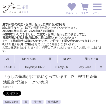
マイページ
ストア
メニュー
夏季休暇 の発送・お問い合わせに関するお知らせ
誠に勝手ながら、以下の期間を休業とさせていただきます。
2026年8月11日(火)~2026年8月16日(日)
休業中にいただきました、ご注文・お問い合わせにつきましては、
営業再開の8月17日(月)以降、順に対応
させていただきます。
また、
8月8日(土)以降にいただいた、ご注文・
お問い合わせにつきましても、
8月17日(月)以降に対応
させていただく場合がございます。
大変ご迷惑をおかけしますが、
何卒ご了承くださいますようお願い申し上げま
す。
V6
KinKi Kids
嵐
NEWS
関ジャニ∞
KAT-TUN
Hey!Say!JUMP
Kis-My-Ft2
Sexy Zone
▼
「うちの菊池がお世話になっています」!? 櫻井翔＆菊
池風磨 “兄弟トーク”が実現
2015.2.1
Sexy Zone
嵐
櫻井翔
菊池風磨