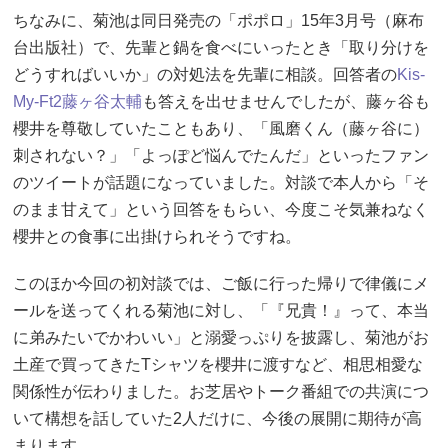
ちなみに、菊池は同日発売の「ポポロ」15年3月号（麻布
台出版社）で、先輩と鍋を食べにいったとき「取り分けを
どうすればいいか」の対処法を先輩に相談。回答者の
Kis-
My-Ft2
藤ヶ谷太輔
も答えを出せませんでしたが、藤ヶ谷も
櫻井を尊敬していたこともあり、「風磨くん（藤ヶ谷に）
刺されない？」「よっぽど悩んでたんだ」といったファン
のツイートが話題になっていました。対談で本人から「そ
のまま甘えて」という回答をもらい、今度こそ気兼ねなく
櫻井との食事に出掛けられそうですね。
このほか今回の初対談では、ご飯に行った帰りで律儀にメ
ールを送ってくれる菊池に対し、「『兄貴！』って、本当
に弟みたいでかわいい」と溺愛っぷりを披露し、菊池がお
土産で買ってきたTシャツを櫻井に渡すなど、相思相愛な
関係性が伝わりました。お芝居やトーク番組での共演につ
いて構想を話していた2人だけに、今後の展開に期待が高
まります。