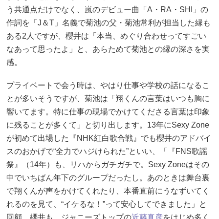
う共通点だけでなく、嵐のデビュー曲「A・RA・SHI」の
作詞を「J＆T」名義で菊池の父・菊池常利が担当した縁も
ある2人ですが、櫻井は「本当、めぐり合わせってすごい
なあって思ったよ」と、あらためて菊池との縁の深さを実
感。
プライベートで会う時は、やはり仕事や学校の話になるこ
とが多いそうですが、菊池は「翔くんの言葉はいつも胸に
響いてます。特に仕事の現場でかけてくださる言葉は印象
に残ることが多くて」と切り出します。13年にSexy Zone
が初めて出場した『NHK紅白歌合戦』でも櫻井のアドバイ
スのおかげで“全力でハジけられた”といい、「『FNS歌謡
祭』（14年）も、リハからガチガチで。Sexy Zoneはその
中でいちばん年下のグループだったし。あのときは舞台裏
で翔くんが声をかけてくれたり、本番直前にうなずいてく
れるのを見て、“イケるな！”って安心してできました」と
回顧。櫻井も、ジャニーズトップの
近藤真彦
をはじめ多く