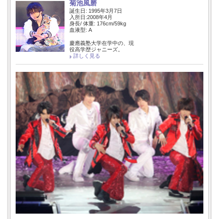
菊池風磨
誕生日: 1995年3月7日
入所日:2008年4月
身長/ 体重: 176cm/59kg
血液型: A
慶應義塾大学在学中の、現
役高学歴ジャニーズ。
詳しく見る