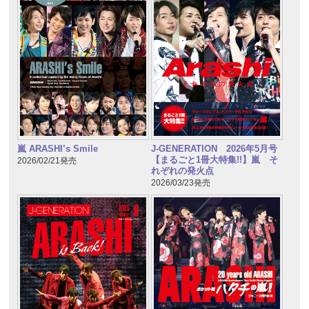
嵐 ARASHI’s Smile
J-GENERATION 2026年5月号
【まるごと1冊大特集!!】嵐 そ
2026/02/21発売
れぞれの発火点
2026/03/23発売