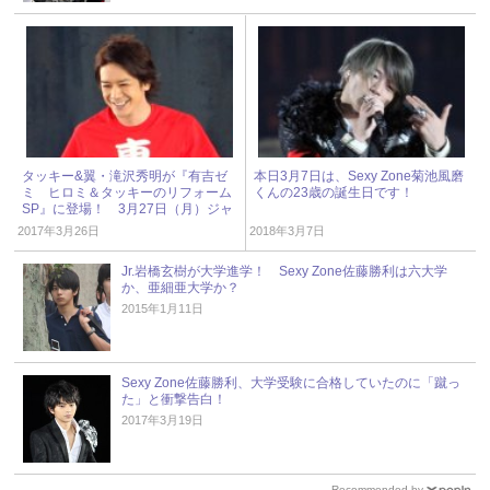
タッキー&翼・滝沢秀明が『有吉ゼ
本日3月7日は、Sexy Zone菊池風磨
ミ ヒロミ＆タッキーのリフォーム
くんの23歳の誕生日です！
SP』に登場！ 3月27日（月）ジャ
ニーズアイドル出演情報
2017年3月26日
2018年3月7日
Jr.岩橋玄樹が大学進学！ Sexy Zone佐藤勝利は六大学
か、亜細亜大学か？
2015年1月11日
Sexy Zone佐藤勝利、大学受験に合格していたのに「蹴っ
た」と衝撃告白！
2017年3月19日
Recommended by