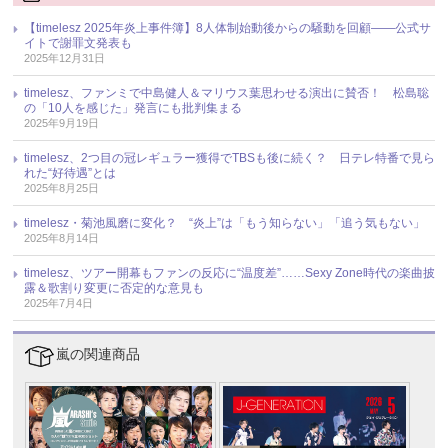
【timelesz 2025年炎上事件簿】8人体制始動後からの騒動を回顧――公式サ
イトで謝罪文発表も
2025年12月31日
timelesz、ファンミで中島健人＆マリウス葉思わせる演出に賛否！ 松島聡
の「10人を感じた」発言にも批判集まる
2025年9月19日
timelesz、2つ目の冠レギュラー獲得でTBSも後に続く？ 日テレ特番で見ら
れた“好待遇”とは
2025年8月25日
timelesz・菊池風磨に変化？ “炎上”は「もう知らない」「追う気もない」
2025年8月14日
timelesz、ツアー開幕もファンの反応に“温度差”……Sexy Zone時代の楽曲披
露＆歌割り変更に否定的な意見も
2025年7月4日
嵐の関連商品