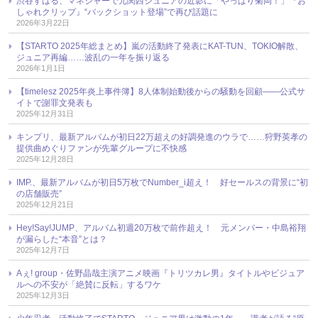
渋谷すばる、マネジャーで元関西ジュニアの近影に「やっぱり菊岡！」『お
しゃれクリップ』“バックショット登場”で再び話題に
2026年3月22日
【STARTO 2025年総まとめ】嵐の活動終了発表にKAT-TUN、TOKIO解散、
ジュニア再編……波乱の一年を振り返る
2026年1月1日
【timelesz 2025年炎上事件簿】8人体制始動後からの騒動を回顧――公式サ
イトで謝罪文発表も
2025年12月31日
キンプリ、最新アルバムが初日22万超えの好調発進のウラで……狩野英孝の
提供曲めぐりファンが先輩グループに不快感
2025年12月28日
IMP.、最新アルバムが初日5万枚でNumber_i超え！ 好セールスの背景に“初
の店舗販売”
2025年12月21日
Hey!Say!JUMP、アルバム初週20万枚で前作超え！ 元メンバー・中島裕翔
が漏らした“本音”とは？
2025年12月7日
Aぇ! group・佐野晶哉主演アニメ映画『トリツカレ男』タイトルやビジュア
ルへの不安が「絶賛に反転」するワケ
2025年12月3日