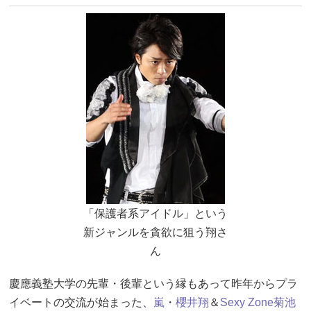
「保護者系アイドル」という
新ジャンルを貪欲に狙う翔さ
ん
慶應義塾大学の先輩・後輩という縁もあって昨年からプラ
イベートの交流が始まった、
嵐
・
櫻井翔
＆
Sexy Zone
菊池