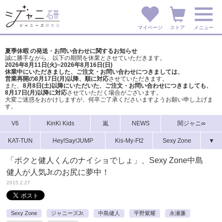
マイページ
ストア
メニュー
夏季休暇 の発送・お問い合わせに関するお知らせ
誠に勝手ながら、以下の期間を休業とさせていただきます。
2026年8月11日(火)~2026年8月16日(日)
休業中にいただきました、ご注文・お問い合わせにつきましては、
営業再開の8月17日(月)以降、順に対応
させていただきます。
また、
8月8日(土)以降にいただいた、ご注文・
お問い合わせにつきましても、
8月17日(月)以降に対応
させていただく場合がございます。
大変ご迷惑をおかけしますが、
何卒ご了承くださいますようお願い申し上げま
す。
V6
KinKi Kids
嵐
NEWS
関ジャニ∞
KAT-TUN
Hey!Say!JUMP
Kis-My-Ft2
Sexy Zone
▼
「ボクと健人くんのナイショでしょ」、Sexy Zone中島
健人が人気Jr.のお尻に夢中！
2015.2.27
Sexy Zone
ジャニーズJr.
中島健人
平野紫耀
永瀬廉