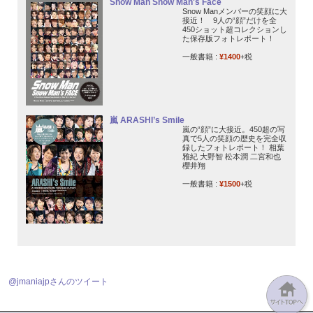
Snow Man Snow Man's Face
Snow Manメンバーの笑顔に大
接近！ 9人の“顔”だけを全
450ショット超コレクションし
た保存版フォトレポート！
一般書籍 :
¥1400
+税
嵐 ARASHI’s Smile
嵐の“顔”に大接近。450超の写
真で5人の笑顔の歴史を完全収
録したフォトレポート！ 相葉
雅紀 大野智 松本潤 二宮和也
櫻井翔
一般書籍 :
¥1500
+税
@jmaniajpさんのツイート