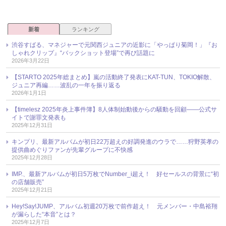
新着
ランキング
渋谷すばる、マネジャーで元関西ジュニアの近影に「やっぱり菊岡！」『お
しゃれクリップ』“バックショット登場”で再び話題に
2026年3月22日
【STARTO 2025年総まとめ】嵐の活動終了発表にKAT-TUN、TOKIO解散、
ジュニア再編……波乱の一年を振り返る
2026年1月1日
【timelesz 2025年炎上事件簿】8人体制始動後からの騒動を回顧――公式サ
イトで謝罪文発表も
2025年12月31日
キンプリ、最新アルバムが初日22万超えの好調発進のウラで……狩野英孝の
提供曲めぐりファンが先輩グループに不快感
2025年12月28日
IMP.、最新アルバムが初日5万枚でNumber_i超え！ 好セールスの背景に“初
の店舗販売”
2025年12月21日
Hey!Say!JUMP、アルバム初週20万枚で前作超え！ 元メンバー・中島裕翔
が漏らした“本音”とは？
2025年12月7日