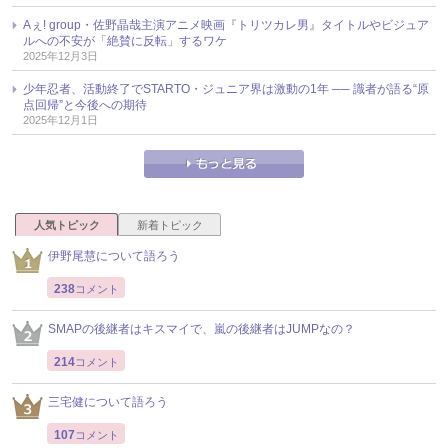
Aぇ! group・佐野晶哉主演アニメ映画『トリツカレ男』タイトルやビジュア
ルへの不安が「絶賛に反転」するワケ
2025年12月3日
少年忍者、活動終了でSTARTO・ジュニア界は激動の1年 ── 識者が語る“原
点回帰”と今後への期待
2025年12月1日
人気トピック
新着トピック
伊野尾慧について語ろう
238
コメント
SMAPの後継者はキスマイで、嵐の後継者はJUMPなの？
214
コメント
三宅健について語ろう
107
コメント