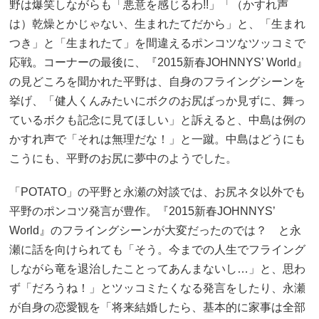
野は爆笑しながらも「悪意を感じるわ!!」「（かすれ声
は）乾燥とかじゃない、生まれたてだから」と、「生まれ
つき」と「生まれたて」を間違えるポンコツなツッコミで
応戦。コーナーの最後に、『2015新春JOHNNYS’ World』
の見どころを聞かれた平野は、自身のフライングシーンを
挙げ、「健人くんみたいにボクのお尻ばっか見ずに、舞っ
ているボクも記念に見てほしい」と訴えると、中島は例の
かすれ声で「それは無理だな！」と一蹴。中島はどうにも
こうにも、平野のお尻に夢中のようでした。
「POTATO」の平野と永瀬の対談では、お尻ネタ以外でも
平野のポンコツ発言が豊作。『2015新春JOHNNYS’
World』のフライングシーンが大変だったのでは？ と永
瀬に話を向けられても「そう。今までの人生でフライング
しながら竜を退治したことってあんまないし…」と、思わ
ず「だろうね！」とツッコミたくなる発言をしたり、永瀬
が自身の恋愛観を「将来結婚したら、基本的に家事は全部