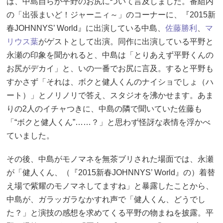
は、中島自らが平野のお尻について言及しました。番組内
の「出張まいど！ジャーニィ～」のコーナーに、『2015新
春JOHNNYS’ World』に出演している中島、
佐藤勝利
、
マ
リウス葉
がゲストとして出演。同作に出演している平野と
永瀬の印象を聞かれると、中島は「とりあえず平野くんの
お尻がデカイ」と、いの一番でお尻に言及。すると平野も
すかさず「それは、ボクと健人くんのナイショでしょ（ハ
ート）」とノリノリで答え、スタジオを沸かせます。あま
りの2人のイチャつきに、中島の隣で聞いていた佐藤も
「“ボクと健人くん”……？」と思わず怪訝な表情を浮かべ
ていました。
その後、中島がモノマネを無茶ブリされた場面では、永瀬
が「健人くん、（『2015新春JOHNNYS’ World』の）着替
え場で紫耀のモノマネしてますね」と暴露したことから、
中島が、ガラッガラなかすれ声で「健人くん、どうでし
た？」と演技の感想を求めてくる平野の物まねを披露。平