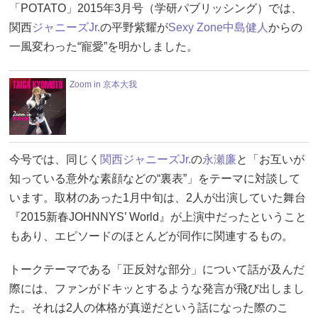
「POTATO」2015年3月号（学研パブリッシング）では、
関西
ジャニーズJr.
の平野紫耀が
Sexy Zone
中島健人
からの
一風変わった“寵愛”を明かしました。
Zoom in 京本大我
今号では、同じく
関西ジャニーズJr.
の
永瀬廉
と「お互いが
知っている意外な素顔などの“裏表”」をテーマに対談して
います。取材のあった1月中旬は、2人が出演していた舞台
『2015新春JOHNNYS’ World』が上演中だったということ
もあり、エピソードのほとんどが同作に関連するもの。
トークテーマである「正反対な部分」について話が及んだ
際には、ファンがドキッとするような発言が飛び出しまし
た。それは2人の体格が真逆だという話になった際のこ