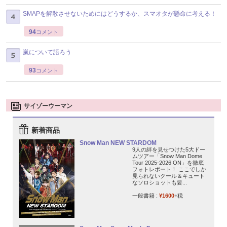
SMAPを解散させないためにはどうするか、スマオタが懸命に考える！
94
コメント
嵐について語ろう
93
コメント
サイゾーウーマン
新着商品
Snow Man NEW STARDOM
9人の絆を見せつけた5大ドー
ムツアー「Snow Man Dome
Tour 2025-2026 ON」を徹底
フォトレポート！ ここでしか
見られないクール＆キュート
なソロショットも要...
一般書籍 :
¥1600
+税