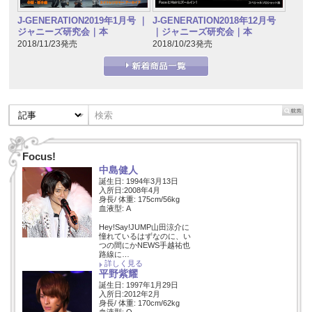
J-GENERATION2019年1月号 ｜
J-GENERATION2018年12月号
ジャニーズ研究会｜本
｜ジャニーズ研究会｜本
2018/11/23発売
2018/10/23発売
Focus!
中島健人
誕生日: 1994年3月13日
入所日:2008年4月
身長/ 体重: 175cm/56kg
血液型: A
Hey!Say!JUMP山田涼介に
憧れているはずなのに、い
つの間にかNEWS手越祐也
路線に…
詳しく見る
平野紫耀
誕生日: 1997年1月29日
入所日:2012年2月
身長/ 体重: 170cm/62kg
血液型: O