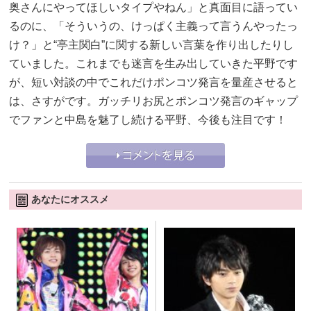
奥さんにやってほしいタイプやねん」と真面目に語ってい
るのに、「そういうの、けっぱく主義って言うんやったっ
け？」と“亭主関白”に関する新しい言葉を作り出したりし
ていました。これまでも迷言を生み出していきた平野です
が、短い対談の中でこれだけポンコツ発言を量産させると
は、さすがです。ガッチリお尻とポンコツ発言のギャップ
でファンと中島を魅了し続ける平野、今後も注目です！
あなたにオススメ