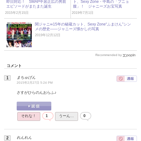
即日対応！ SMAP中居正広の男前
ト、Sexy Zone・中島の「プニョ
エピソードがまたまた誕生
腹」！ ジャニーズお宝写真
2015年2月15日
2019年7月1日
関ジャニ∞15年の秘蔵カット、Sexy Zone“ふまけん”シン
メの歴史――ジャニーズ懐かしの写真
2019年12月12日
Recommended by
コメント
まちゅげん
2015年2月27日 5:24 PM
さすがひらのんおらふ♪
それな！
1
うーん…
0
れんれん