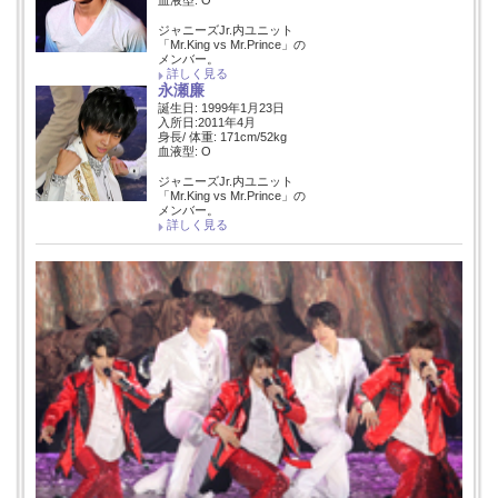
ジャニーズJr.内ユニット
「Mr.King vs Mr.Prince」の
メンバー。
詳しく見る
永瀬廉
誕生日: 1999年1月23日
入所日:2011年4月
身長/ 体重: 171cm/52kg
血液型: O
ジャニーズJr.内ユニット
「Mr.King vs Mr.Prince」の
メンバー。
詳しく見る