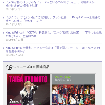
「人気があるほうじゃない」「2人といるのが怖かった」、高橋海人が
Mr.King時代の苦悩を吐露
2018年5月5日
『少クラ』に“なにわ皇子”が登場し、ファン歓喜！ King＆Prince永瀬廉の
懐かしい姿に「泣いた」の声
2018年4月2日
King＆Princeが『CDTV』初登場も、“口パク”疑惑で騒然!? 「下手でも生歌
の方がいい」と落胆の声
2018年3月23日
King＆Prince岸優太、デビュー発表は「裸で聞いてた」!? “超ドタバタ”の
舞台裏を明かす
2018年2月22日
ジャニーズJr.の関連商品