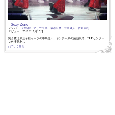
Sexy Zone
メンバー：
松島聡
マリウス葉
菊池風磨
中島健人
佐藤勝利
デビュー：2011年11月16日
突き抜け系王子様キャラの中島健人、ヤンチャ系の菊池風磨、THEセンター
な佐藤勝利…
詳しく見る