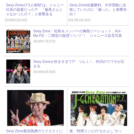
Sexy Zoneの“3人体制”は、ジャニー
Sexy Zone佐藤勝利、大学受験に合
社長の提案だった!? 「飯島さんじ
格していたのに「蹴った」と衝撃告
ゃなかったの？」と衝撃走る
白！
2018年5月24日
2017年3月19日
Sexy Zone・松島＆メンバーの胸熱ツーショット、Kis-
My-Ft2・二階堂の疑惑“パンツ”！ ジャニーズ必見写真
2019年7月27日
Sexy Zoneが好きすぎて!? つんく♂、作詞のウワサが広
まる
2014年6月25日
Sexy Zone菊池風磨のリクエストに
嵐・翔潤コンビの“なかよし”カッ