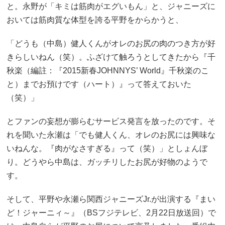
と。永野が「キミは筋肉がエグいもん」と、ジャニーズに
おいては筋肉質な体型を誇る平野をからかうと、
「どうも（中島）健人くんがオレのお尻の肉のつき方が好
きらしいねん（笑）。ふざけて触ろうとしてきたから『千
秋楽（編註：『2015新春JOHNNYS’ World』千秋楽のこ
と）までお預けです（ハート）』って答えておいた
（笑）」
とファンの妄想が膨らむサービス発言を放ったのです。そ
れを聞いた永瀬は「でも健人くん、オレのお尻には興味な
いねんな。『肉がなさすぎる』って（笑）」としょんぼ
り。どうやら中島は、ガッチリしたお尻が好物のようで
す。
そして、平野や永瀬ら関西ジャニーズJr.が出演する『まい
ど！ジャーニィ～』（BSフジテレビ、2月22日放送回）で