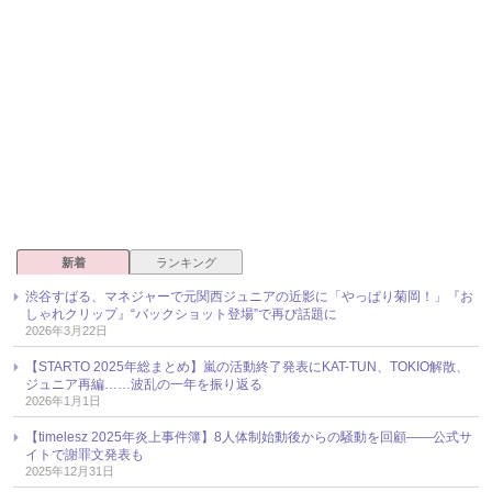
新着
ランキング
渋谷すばる、マネジャーで元関西ジュニアの近影に「やっぱり菊岡！」『お
しゃれクリップ』“バックショット登場”で再び話題に
2026年3月22日
【STARTO 2025年総まとめ】嵐の活動終了発表にKAT-TUN、TOKIO解散、
ジュニア再編……波乱の一年を振り返る
2026年1月1日
【timelesz 2025年炎上事件簿】8人体制始動後からの騒動を回顧――公式サ
イトで謝罪文発表も
2025年12月31日