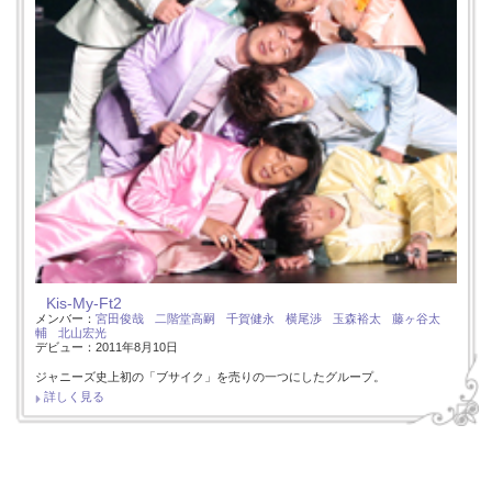
Kis-My-Ft2
メンバー：
宮田俊哉
二階堂高嗣
千賀健永
横尾渉
玉森裕太
藤ヶ谷太
輔
北山宏光
デビュー：2011年8月10日
ジャニーズ史上初の「ブサイク」を売りの一つにしたグループ。
詳しく見る