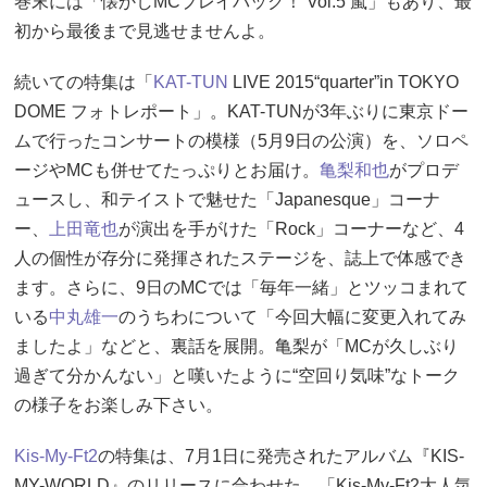
巻末には「懐かしMCプレイバック！ Vol.5 嵐」もあり、最
初から最後まで見逃せませんよ。
続いての特集は「
KAT-TUN
LIVE 2015“quarter”in TOKYO
DOME フォトレポート」。KAT-TUNが3年ぶりに東京ドー
ムで行ったコンサートの模様（5月9日の公演）を、ソロペ
ージやMCも併せてたっぷりとお届け。
亀梨和也
がプロデ
ュースし、和テイストで魅せた「Japanesque」コーナ
ー、
上田竜也
が演出を手がけた「Rock」コーナーなど、4
人の個性が存分に発揮されたステージを、誌上で体感でき
ます。さらに、9日のMCでは「毎年一緒」とツッコまれて
いる
中丸雄一
のうちわについて「今回大幅に変更入れてみ
ましたよ」などと、裏話を展開。亀梨が「MCが久しぶり
過ぎて分かんない」と嘆いたように“空回り気味”なトーク
の様子をお楽しみ下さい。
Kis-My-Ft2
の特集は、7月1日に発売されたアルバム『KIS-
MY-WORLD』のリリースに合わせた、「Kis-My-Ft2大人気