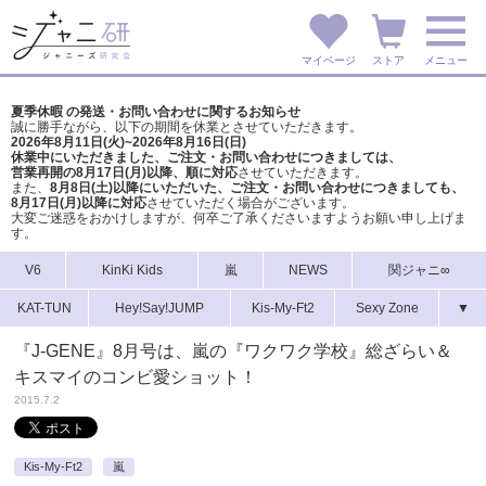
マイページ
ストア
メニュー
夏季休暇 の発送・お問い合わせに関するお知らせ
誠に勝手ながら、以下の期間を休業とさせていただきます。
2026年8月11日(火)~2026年8月16日(日)
休業中にいただきました、ご注文・お問い合わせにつきましては、
営業再開の8月17日(月)以降、順に対応
させていただきます。
また、
8月8日(土)以降にいただいた、ご注文・
お問い合わせにつきましても、
8月17日(月)以降に対応
させていただく場合がございます。
大変ご迷惑をおかけしますが、
何卒ご了承くださいますようお願い申し上げま
す。
V6
KinKi Kids
嵐
NEWS
関ジャニ∞
KAT-TUN
Hey!Say!JUMP
Kis-My-Ft2
Sexy Zone
▼
『J-GENE』8月号は、嵐の『ワクワク学校』総ざらい＆
キスマイのコンビ愛ショット！
2015.7.2
Kis-My-Ft2
嵐