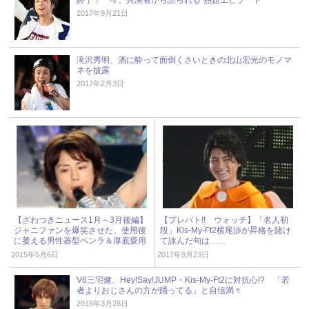
2017年9月21日
滝沢秀明、酒に酔って面倒くさいときの北山宏光のモノマ
ネを披露
2017年2月3日
【ざわつきニュース1月～3月後編】
【プレバト!! ウォッチ】「名人初
ジャニファンを爆笑させた、使用後
段」Kis-My-Ft2横尾渉が昇格を賭け
に萎える男性器型ペンラ＆厚底愛用
て詠んだ句は……
のキスマイ北山
2015年5月6日
2017年9月23日
V6三宅健、Hey!Say!JUMP・Kis-My-Ft2に対抗心!? 「若
者よりおじさんの方が踊ってる」と自信満々
2018年3月28日