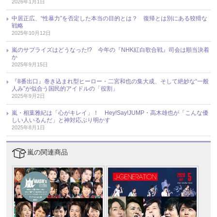
2026年1月1日
中居正広、“性暴力”を否定した本当の目的とは？ 復帰とは別にある狡猾な
戦略
2025年10月12日
嵐のサプライズはどうなった!? 今年の『NHK紅白歌合戦』司会は順当決着
か
2025年9月15日
『8番出口』巻き込まれ型ヒーロー・二宮和也の集大成、そして絶妙な“一般
人み”が似合う国民的アイドルの「役割」
2025年9月2日
嵐・相葉雅紀は「心がキレイ」！ Hey!Say!JUMP・高木雄也が「こんな優
しい人いるんだ」と神対応ぶり明かす
2025年8月1日
嵐の関連商品