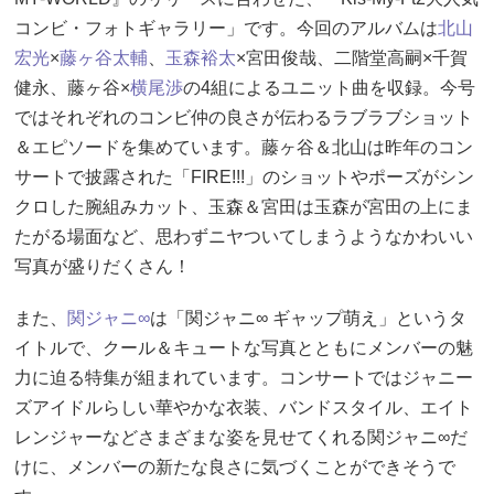
コンビ・フォトギャラリー」です。今回のアルバムは
北山
宏光
×
藤ヶ谷太輔
、
玉森裕太
×宮田俊哉、二階堂高嗣×千賀
健永、藤ヶ谷×
横尾渉
の4組によるユニット曲を収録。今号
ではそれぞれのコンビ仲の良さが伝わるラブラブショット
＆エピソードを集めています。藤ヶ谷＆北山は昨年のコン
サートで披露された「FIRE!!!」のショットやポーズがシン
クロした腕組みカット、玉森＆宮田は玉森が宮田の上にま
たがる場面など、思わずニヤついてしまうようなかわいい
写真が盛りだくさん！
また、
関ジャニ∞
は「関ジャニ∞ ギャップ萌え」というタ
イトルで、クール＆キュートな写真とともにメンバーの魅
力に迫る特集が組まれています。コンサートではジャニー
ズアイドルらしい華やかな衣装、バンドスタイル、エイト
レンジャーなどさまざまな姿を見せてくれる関ジャニ∞だ
けに、メンバーの新たな良さに気づくことができそうで