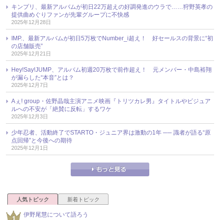
キンプリ、最新アルバムが初日22万超えの好調発進のウラで……狩野英孝の
提供曲めぐりファンが先輩グループに不快感
2025年12月28日
IMP.、最新アルバムが初日5万枚でNumber_i超え！ 好セールスの背景に“初
の店舗販売”
2025年12月21日
Hey!Say!JUMP、アルバム初週20万枚で前作超え！ 元メンバー・中島裕翔
が漏らした“本音”とは？
2025年12月7日
Aぇ! group・佐野晶哉主演アニメ映画『トリツカレ男』タイトルやビジュア
ルへの不安が「絶賛に反転」するワケ
2025年12月3日
少年忍者、活動終了でSTARTO・ジュニア界は激動の1年 ── 識者が語る“原
点回帰”と今後への期待
2025年12月1日
人気トピック
新着トピック
伊野尾慧について語ろう