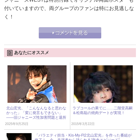
付いていますので、両グループのファンは特にお見逃しな
く！
あなたにオススメ
北山宏光、「こんなんなると思わな
ラブコールの果てに……二階堂高嗣
かった」「変に発言もできない」
＆松島聡の焼肉デートが実現！
――旧ジャニーズ性加害問題と退所
後の“本音” « ジャニーズ研究会
2025年9月25日
2015年3月22日
「バラエティ担当・Kis-My-Ft2北山宏光」を作った番組が
終了！ 今、共演者から語られる“熱血エピソード”