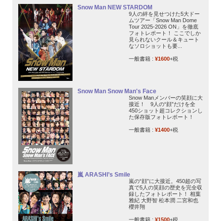
Snow Man NEW STARDOM
9人の絆を見せつけた5大ドー
ムツアー「Snow Man Dome
Tour 2025-2026 ON」を徹底
フォトレポート！ ここでしか
見られないクール＆キュート
なソロショットも要...
一般書籍 :
¥1600
+税
Snow Man Snow Man's Face
Snow Manメンバーの笑顔に大
接近！ 9人の“顔”だけを全
450ショット超コレクションし
た保存版フォトレポート！
一般書籍 :
¥1400
+税
嵐 ARASHI’s Smile
嵐の“顔”に大接近。450超の写
真で5人の笑顔の歴史を完全収
録したフォトレポート！ 相葉
雅紀 大野智 松本潤 二宮和也
櫻井翔
一般書籍 :
¥1500
+税