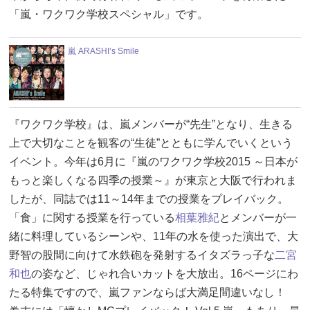
「嵐・ワクワク学校スペシャル」です。
嵐 ARASHI’s Smile
『ワクワク学校』は、嵐メンバーが“先生”となり、生きる
上で大切なことを観客の“生徒”とともに学んでいくという
イベント。今年は6月に『嵐のワクワク学校2015 ～日本が
もっと楽しくなる四季の授業～』が東京と大阪で行われま
したが、同誌では11～14年までの授業をプレイバック。
「食」に関する授業を行っている
相葉雅紀
とメンバーが一
緒に料理しているシーンや、11年の水を使った演出で、大
野智の股間に向けて水鉄砲を発射するイタズラっ子な
二宮
和也
の姿など、じゃれ合いカットを大放出。16ページにわ
たる特集ですので、嵐ファンならば大満足間違いなし！