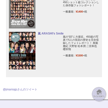
450ショット超コレクションし
た保存版フォトレポート！
一般書籍 :
¥1400
+税
嵐 ARASHI’s Smile
嵐の“顔”に大接近。450超の写
真で5人の笑顔の歴史を完全収
録したフォトレポート！ 相葉
雅紀 大野智 松本潤 二宮和也
櫻井翔
一般書籍 :
¥1500
+税
@jmaniajpさんのツイート