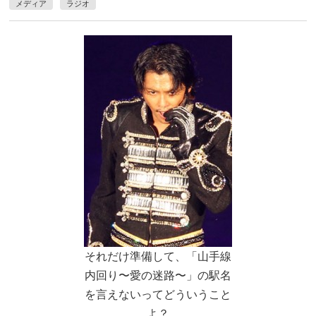
メディア
ラジオ
それだけ準備して、「山手線
内回り〜愛の迷路〜」の駅名
を言えないってどういうこと
よ？