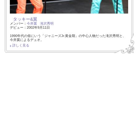
タッキー&翼
メンバー：
今井翼
滝沢秀明
デビュー：2002年9月11日
1990年代の俗にいう「ジャニーズJr.黄金期」の中心人物だった滝沢秀明と、
今井翼によるデュオ。
詳しく見る