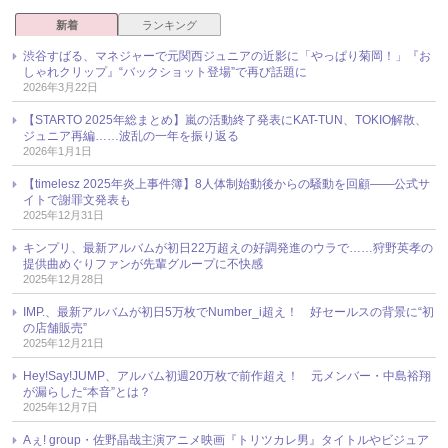
新着
ランキング
渋谷すばる、マネジャーで元関西ジュニアの近影に「やっぱり菊岡！」『お
しゃれクリップ』“バックショット登場”で再び話題に
2026年3月22日
【STARTO 2025年総まとめ】嵐の活動終了発表にKAT-TUN、TOKIO解散、
ジュニア再編……波乱の一年を振り返る
2026年1月1日
【timelesz 2025年炎上事件簿】8人体制始動後からの騒動を回顧――公式サ
イトで謝罪文発表も
2025年12月31日
キンプリ、最新アルバムが初日22万超えの好調発進のウラで……狩野英孝の
提供曲めぐりファンが先輩グループに不快感
2025年12月28日
IMP.、最新アルバムが初日5万枚でNumber_i超え！ 好セールスの背景に“初
の店舗販売”
2025年12月21日
Hey!Say!JUMP、アルバム初週20万枚で前作超え！ 元メンバー・中島裕翔
が漏らした“本音”とは？
2025年12月7日
Aぇ! group・佐野晶哉主演アニメ映画『トリツカレ男』タイトルやビジュア