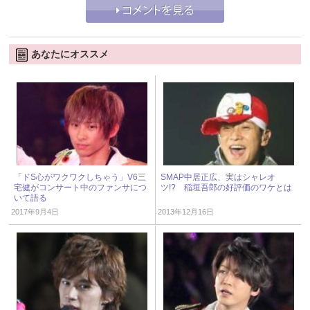
あなたにオススメ
「ドS心がワクワクしちゃう」V6三
SMAP中居正広、実はシャレオ
宅健がコンサート中のファンサにつ
ツ!? 稲垣吾郎の好評価のワケとは
いて語る
2017年9月4日
2013年12月16日