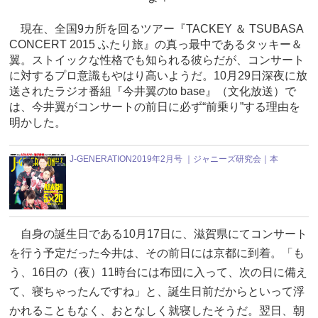
現在、全国9カ所を回るツアー『TACKEY ＆ TSUBASA
CONCERT 2015 ふたり旅』の真っ最中であるタッキー＆
翼。ストイックな性格でも知られる彼らだが、コンサート
に対するプロ意識もやはり高いようだ。10月29日深夜に放
送されたラジオ番組『今井翼のto base』（文化放送）で
は、今井翼がコンサートの前日に必ず“前乗り”する理由を
明かした。
J-GENERATION2019年2月号 ｜ジャニーズ研究会｜本
自身の誕生日である10月17日に、滋賀県にてコンサート
を行う予定だった今井は、その前日には京都に到着。「も
う、16日の（夜）11時台には布団に入って、次の日に備え
て、寝ちゃったんですね」と、誕生日前だからといって浮
かれることもなく、おとなしく就寝したそうだ。翌日、朝