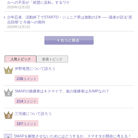
ルへの不安が「絶賛に反転」するワケ
2025年12月3日
少年忍者、活動終了でSTARTO・ジュニア界は激動の1年 ── 識者が語る“原
点回帰”と今後への期待
2025年12月1日
人気トピック
新着トピック
伊野尾慧について語ろう
238
コメント
SMAPの後継者はキスマイで、嵐の後継者はJUMPなの？
214
コメント
三宅健について語ろう
107
コメント
SMAPを解散させないためにはどうするか、スマオタが懸命に考える！