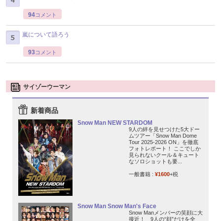
94
コメント
嵐について語ろう
93
コメント
サイゾーウーマン
新着商品
Snow Man NEW STARDOM
9人の絆を見せつけた5大ドー
ムツアー「Snow Man Dome
Tour 2025-2026 ON」を徹底
フォトレポート！ ここでしか
見られないクール＆キュート
なソロショットも要...
一般書籍 :
¥1600
+税
Snow Man Snow Man's Face
Snow Manメンバーの笑顔に大
接近！ 9人の“顔”だけを全