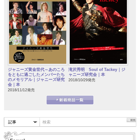
ジャニーズ黄金世代～あのころ
滝沢秀明 Soul of Tackey｜ジ
をともに過ごしたメンバーたち
ャニーズ研究会｜本
のメモリアル｜ジャニーズ研究
2018/10/29発売
会｜本
2018/11/12発売