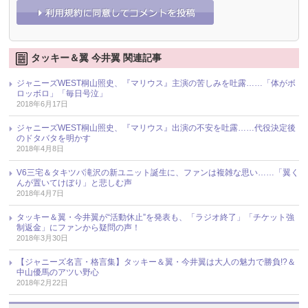
タッキー＆翼 今井翼 関連記事
ジャニーズWEST桐山照史、『マリウス』主演の苦しみを吐露……「体がボ
ロッボロ」「毎日号泣」
2018年6月17日
ジャニーズWEST桐山照史、『マリウス』出演の不安を吐露……代役決定後
のドタバタを明かす
2018年4月8日
V6三宅＆タキツバ滝沢の新ユニット誕生に、ファンは複雑な思い……「翼く
んが置いてけぼり」と悲しむ声
2018年4月7日
タッキー＆翼・今井翼が“活動休止”を発表も、「ラジオ終了」「チケット強
制返金」にファンから疑問の声！
2018年3月30日
【ジャニーズ名言・格言集】タッキー＆翼・今井翼は大人の魅力で勝負!?＆
中山優馬のアツい野心
2018年2月22日