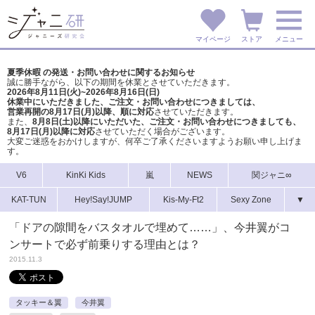
マイページ
ストア
メニュー
夏季休暇 の発送・お問い合わせに関するお知らせ
誠に勝手ながら、以下の期間を休業とさせていただきます。
2026年8月11日(火)~2026年8月16日(日)
休業中にいただきました、ご注文・お問い合わせにつきましては、
営業再開の8月17日(月)以降、順に対応
させていただきます。
また、
8月8日(土)以降にいただいた、ご注文・
お問い合わせにつきましても、
8月17日(月)以降に対応
させていただく場合がございます。
大変ご迷惑をおかけしますが、
何卒ご了承くださいますようお願い申し上げま
す。
V6
KinKi Kids
嵐
NEWS
関ジャニ∞
KAT-TUN
Hey!Say!JUMP
Kis-My-Ft2
Sexy Zone
▼
「ドアの隙間をバスタオルで埋めて……」、今井翼がコ
ンサートで必ず前乗りする理由とは？
2015.11.3
タッキー＆翼
今井翼