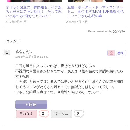
オリラジ藤森の「舞祭組もライブあ
五輪レポーター・ドラマ・コンサー
る」発言にファン動揺！ そして思
ト……多忙すぎるKAT-TUN亀梨和也
い出される“消えたアルバム”
にファンから心配の声
2017年9月30日
2018年2月14日
Recommended by
コメント
名無しだＪ
2015年11月4日 9:11 PM
二回も風呂に入っていれば、痩せそうだけどなあｗ
不器用な真面目さが好きですが、あんまり根を詰めて体調を崩したら
本末転倒。
手を抜けと言って抜ける人では無いんだろうが、翼くんの活躍を期待
してるファンがたくさん居るので、無理だけはしないで欲しい。
でも、公約通り痩せてね。今絶対50㎏じゃないだろー。
それな！
2
うーん…
0