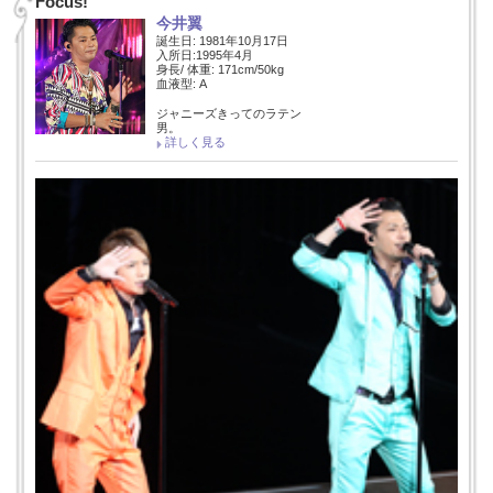
Focus!
今井翼
誕生日: 1981年10月17日
入所日:1995年4月
身長/ 体重: 171cm/50kg
血液型: A
ジャニーズきってのラテン
男。
詳しく見る