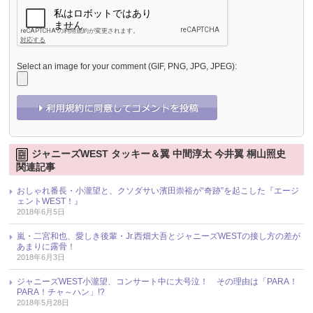
Select an image for your comment (GIF, PNG, JPG, JPEG):
ジャニーズWEST タッキー＆翼 中間淳太 今井翼 桐山照史
関連記事
おしゃれ番長・小瀧望と、クソダサい濱田崇裕が“奇跡”を起こした『エージ
ェントWEST！』
2018年6月5日
嵐・二宮和也、愛しき後輩・Jr.西畑大吾とジャニーズWESTの接し方の差が
あまりに露骨！
2018年6月3日
ジャニーズWEST小瀧望、コンサート中に大号泣！ その理由は「PARA！
PARA！チャ～ハン」!?
2018年5月28日