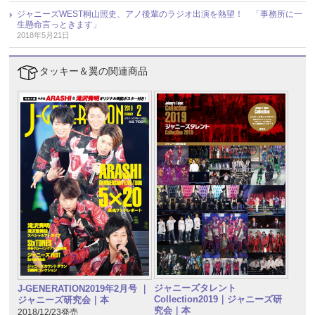
ジャニーズWEST桐山照史、アノ後輩のラジオ出演を熱望！ 「事務所に一
生懸命言っときます」
2018年5月21日
タッキー＆翼の関連商品
ジャニーズタレント
J-GENERATION2019年2月号 ｜
Collection2019｜ジャニーズ研
ジャニーズ研究会｜本
究会｜本
2018/12/23発売