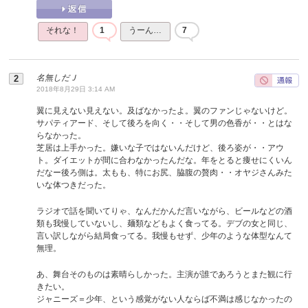
それな！
1
うーん…
7
名無しだＪ
2018年8月29日 3:14 AM
翼に見えない見えない。及ばなかったよ。翼のファンじゃないけど。
サパティアード、そして後ろを向く・・そして男の色香が・・とはな
らなかった。
芝居は上手かった。嫌いな子ではないんだけど、後ろ姿が・・アウ
ト。ダイエットが間に合わなかったんだな。年をとると痩せにくいん
だなー後ろ側は。太もも、特にお尻、脇腹の贅肉・・オヤジさんみた
いな体つきだった。
ラジオで話を聞いてりゃ、なんだかんだ言いながら、ビールなどの酒
類も我慢していないし、麺類などもよく食ってる。デブの女と同じ、
言い訳しながら結局食ってる。我慢もせず、少年のような体型なんて
無理。
あ、舞台そのものは素晴らしかった。主演が誰であろうとまた観に行
きたい。
ジャニーズ＝少年、という感覚がない人ならば不満は感じなかったの