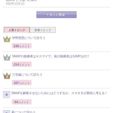
2025年12月1日
人気トピック
新着トピック
伊野尾慧について語ろう
238
コメント
SMAPの後継者はキスマイで、嵐の後継者はJUMPなの？
214
コメント
三宅健について語ろう
107
コメント
SMAPを解散させないためにはどうするか、スマオタが懸命に考える！
94
コメント
嵐について語ろう