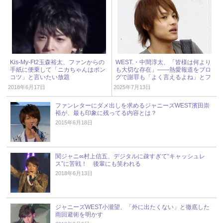
Kis-My-Ft2玉森裕太、ファンからの
WEST.・中間淳太、「皆様は何より
手紙に便乗して「ニカちゃんはポン
も大切な存在」――熱愛報道をブロ
コツ」と言いたい放題
グで謝罪も「よく言えるよね」とフ
ァンあきれ « ジャニーズ研究会
2018年6月17日
2025年7月13日
ファンレターにダメ出しを求めるジャニーズWEST濱田崇
裕が、最も印象に残ってる内容とは？
2015年6月18日
関ジャニ∞村上信五、デジタルに疎すぎて“キャッシュレ
ス”に苦戦！ 後輩にも笑われる
2018年6月13日
ジャニーズWEST小瀧望、「外に出たくない」と徹底した
雨回避術を明かす