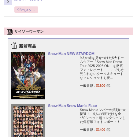
93
コメント
サイゾーウーマン
新着商品
Snow Man NEW STARDOM
9人の絆を見せつけた5大ドー
ムツアー「Snow Man Dome
Tour 2025-2026 ON」を徹底
フォトレポート！ ここでしか
見られないクール＆キュート
なソロショットも要...
一般書籍 :
¥1600
+税
Snow Man Snow Man's Face
Snow Manメンバーの笑顔に大
接近！ 9人の“顔”だけを全
450ショット超コレクションし
た保存版フォトレポート！
一般書籍 :
¥1400
+税