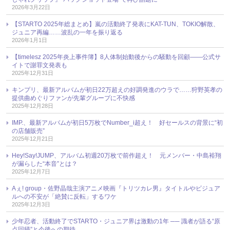
2026年3月22日
【STARTO 2025年総まとめ】嵐の活動終了発表にKAT-TUN、TOKIO解散、
ジュニア再編……波乱の一年を振り返る
2026年1月1日
【timelesz 2025年炎上事件簿】8人体制始動後からの騒動を回顧――公式サ
イトで謝罪文発表も
2025年12月31日
キンプリ、最新アルバムが初日22万超えの好調発進のウラで……狩野英孝の
提供曲めぐりファンが先輩グループに不快感
2025年12月28日
IMP.、最新アルバムが初日5万枚でNumber_i超え！ 好セールスの背景に“初
の店舗販売”
2025年12月21日
Hey!Say!JUMP、アルバム初週20万枚で前作超え！ 元メンバー・中島裕翔
が漏らした“本音”とは？
2025年12月7日
Aぇ! group・佐野晶哉主演アニメ映画『トリツカレ男』タイトルやビジュア
ルへの不安が「絶賛に反転」するワケ
2025年12月3日
少年忍者、活動終了でSTARTO・ジュニア界は激動の1年 ── 識者が語る“原
点回帰”と今後への期待