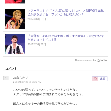
ツアーラストで「“どん底”に落ちました」とNEWS手越祐
也が涙を流すも、ファンからは総スカン！
2017年6月13日
『大野智HONOBONO★ホノボノ★PRINCE』のかわいす
ぎるショットベスト5
2017年3月21日
Recommended by
コメント
名無しだＪ
2018年8月29日 3:05 AM
こいつの話って、いつもファンそっちのけだな。
スタッフや芸能関係者に囲まれてる自分が好きそう。
ほんとにタッキーの後ろ姿を見て学んだのかよ。