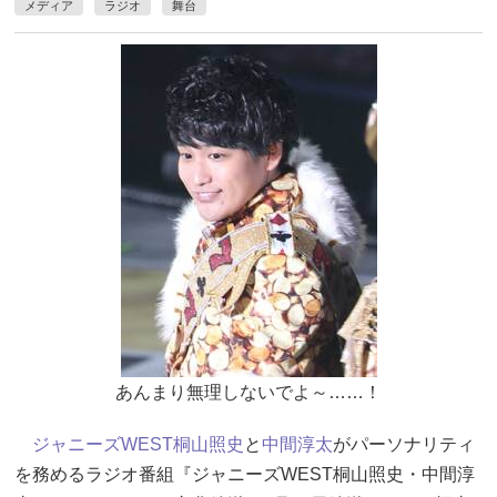
メディア
ラジオ
舞台
あんまり無理しないでよ～……！
ジャニーズWEST
桐山照史
と
中間淳太
がパーソナリティ
を務めるラジオ番組『ジャニーズWEST桐山照史・中間淳