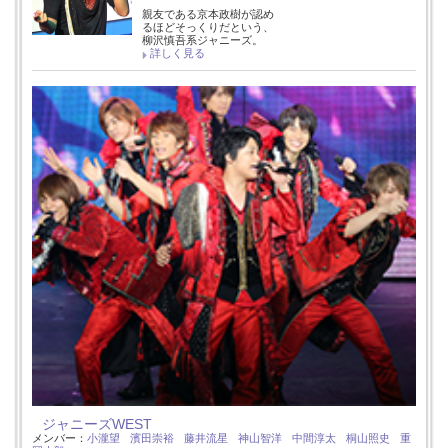
親友である京本政樹が認め
るほどそっくりだという、
柳沢慎吾系ジャニーズ。
詳しく見る
ジャニーズWEST
メンバー：
小瀧望
濱田崇裕
藤井流星
神山智洋
中間淳太
桐山照史
重