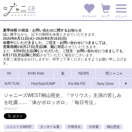
マイページ
ストア
メニュー
夏季休暇 の発送・お問い合わせに関するお知らせ
誠に勝手ながら、以下の期間を休業とさせていただきます。
2026年8月11日(火)~2026年8月16日(日)
休業中にいただきました、ご注文・お問い合わせにつきましては、
営業再開の8月17日(月)以降、順に対応
させていただきます。
また、
8月8日(土)以降にいただいた、ご注文・
お問い合わせにつきましても、
8月17日(月)以降に対応
させていただく場合がございます。
大変ご迷惑をおかけしますが、
何卒ご了承くださいますようお願い申し上げま
す。
V6
KinKi Kids
嵐
NEWS
関ジャニ∞
KAT-TUN
Hey!Say!JUMP
Kis-My-Ft2
Sexy Zone
▼
ジャニーズWEST桐山照史、『マリウス』主演の苦しみ
を吐露……「体がボロッボロ」「毎日号泣」
2018.6.17
ジャニーズWEST
タッキー＆翼
中間淳太
今井翼
桐山照史