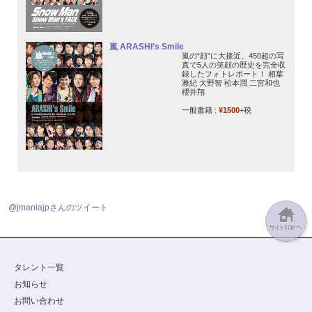
嵐 ARASHI’s Smile
嵐の“顔”に大接近。450超の写
真で5人の笑顔の歴史を完全収
録したフォトレポート！ 相葉
雅紀 大野智 松本潤 二宮和也
櫻井翔
一般書籍 :
¥1500
+税
@jmaniajpさんのツイート
タレント一覧
お知らせ
お問い合わせ