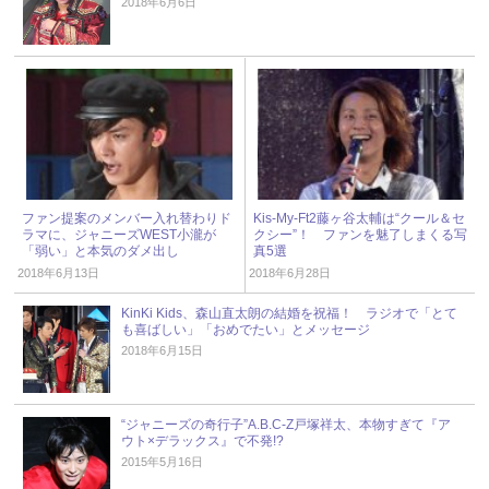
2018年6月6日
ファン提案のメンバー入れ替わりド
Kis-My-Ft2藤ヶ谷太輔は“クール＆セ
ラマに、ジャニーズWEST小瀧が
クシー”！ ファンを魅了しまくる写
「弱い」と本気のダメ出し
真5選
2018年6月13日
2018年6月28日
KinKi Kids、森山直太朗の結婚を祝福！ ラジオで「とて
も喜ばしい」「おめでたい」とメッセージ
2018年6月15日
“ジャニーズの奇行子”A.B.C-Z戸塚祥太、本物すぎて『ア
ウト×デラックス』で不発!?
2015年5月16日