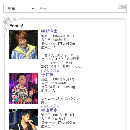
Focus!
中間淳太
誕生日: 1987年10月21日
入所日:2003年2月
身長/ 体重: 175cm/60kg
血液型: O
「台湾人とのクォーター」
というプロフィールが浸透
していたが、「myojo」
2015年4月号（集英社）の…
詳しく見る
今井翼
誕生日: 1981年10月17日
入所日:1995年4月
身長/ 体重: 171cm/50kg
血液型: A
ジャニーズきってのラテン
男。
詳しく見る
桐山照史
誕生日: 1989年8月31日
入所日:2002年7月
身長/ 体重: 174cm/68kg
血液型: A