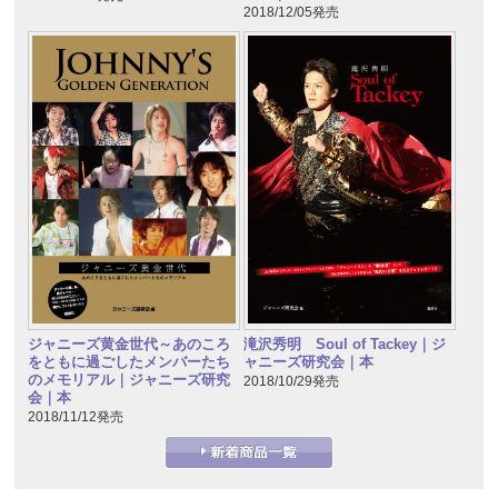
2018/12/05発売
ジャニーズ黄金世代～あのころ
滝沢秀明 Soul of Tackey｜ジ
をともに過ごしたメンバーたち
ャニーズ研究会｜本
のメモリアル｜ジャニーズ研究
2018/10/29発売
会｜本
2018/11/12発売