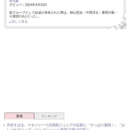
岡大毅
デビュー：2014年4月23日
新グループとして結成が発表された際は、桐山照史・中間淳太・重岡大毅・
小瀧望の4人だった…
詳しく見る
新着
ランキング
渋谷すばる、マネジャーで元関西ジュニアの近影に「やっぱり菊岡！」『お
しゃれクリップ』“バックショット登場”で再び話題に