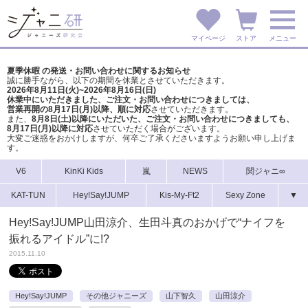
マイページ
ストア
メニュー
夏季休暇 の発送・お問い合わせに関するお知らせ
誠に勝手ながら、以下の期間を休業とさせていただきます。
2026年8月11日(火)~2026年8月16日(日)
休業中にいただきました、ご注文・お問い合わせにつきましては、
営業再開の8月17日(月)以降、順に対応
させていただきます。
また、
8月8日(土)以降にいただいた、ご注文・
お問い合わせにつきましても、
8月17日(月)以降に対応
させていただく場合がございます。
大変ご迷惑をおかけしますが、
何卒ご了承くださいますようお願い申し上げま
す。
V6
KinKi Kids
嵐
NEWS
関ジャニ∞
KAT-TUN
Hey!Say!JUMP
Kis-My-Ft2
Sexy Zone
▼
Hey!Say!JUMP山田涼介、生田斗真のおかげで“ナイフを
振れるアイドル”に!?
2015.11.10
Hey!Say!JUMP
その他ジャニーズ
山下智久
山田涼介