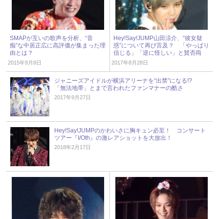
SMAPが互いの歌声を分析、“音
Hey!Say!JUMP山田涼介、“彼女疑
痴”な中居正広に高評価が集まった理
惑”について再び言及？ 「やっぱり
由とは？
信じる」「逆に怪しい」と賛否両
論！
2015年9月8日
2017年8月28日
ジャニーズアイドルが横浜アリーナを“出禁”になる!?
「無法地帯」とまで言われたファンマナーの酷さ
2017年9月27日
Hey!Say!JUMPのかわいさに胸キュン必至！ コンサート
ツアー『I/Oth』の激レアショットを大放出！
2018年2月17日