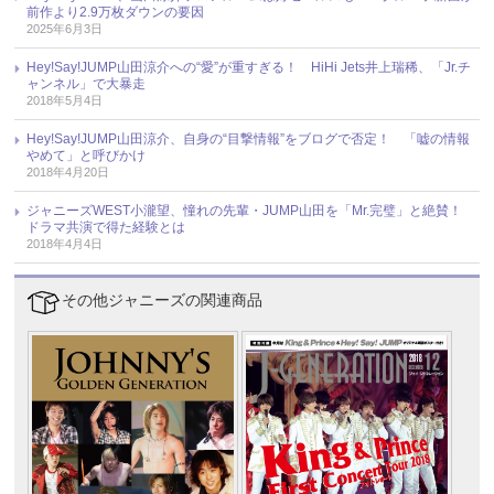
前作より2.9万枚ダウンの要因
2025年6月3日
Hey!Say!JUMP山田涼介への“愛”が重すぎる！ HiHi Jets井上瑞稀、「Jr.チ
ャンネル」で大暴走
2018年5月4日
Hey!Say!JUMP山田涼介、自身の“目撃情報”をブログで否定！ 「嘘の情報
やめて」と呼びかけ
2018年4月20日
ジャニーズWEST小瀧望、憧れの先輩・JUMP山田を「Mr.完璧」と絶賛！
ドラマ共演で得た経験とは
2018年4月4日
その他ジャニーズの関連商品