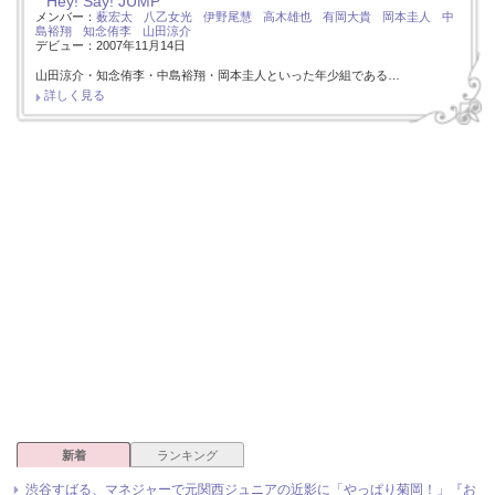
Hey! Say! JUMP
メンバー：
薮宏太
八乙女光
伊野尾慧
高木雄也
有岡大貴
岡本圭人
中
島裕翔
知念侑李
山田涼介
デビュー：2007年11月14日
山田涼介・知念侑李・中島裕翔・岡本圭人といった年少組である…
詳しく見る
新着
ランキング
渋谷すばる、マネジャーで元関西ジュニアの近影に「やっぱり菊岡！」『お