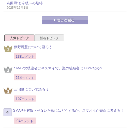
点回帰”と今後への期待
2025年12月1日
人気トピック
新着トピック
伊野尾慧について語ろう
238
コメント
SMAPの後継者はキスマイで、嵐の後継者はJUMPなの？
214
コメント
三宅健について語ろう
107
コメント
SMAPを解散させないためにはどうするか、スマオタが懸命に考える！
94
コメント