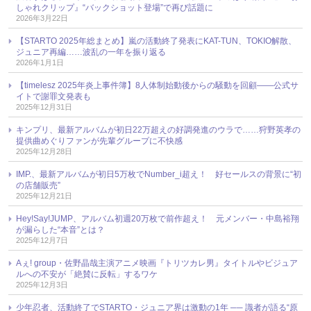
しゃれクリップ』“バックショット登場”で再び話題に
2026年3月22日
【STARTO 2025年総まとめ】嵐の活動終了発表にKAT-TUN、TOKIO解散、
ジュニア再編……波乱の一年を振り返る
2026年1月1日
【timelesz 2025年炎上事件簿】8人体制始動後からの騒動を回顧――公式サ
イトで謝罪文発表も
2025年12月31日
キンプリ、最新アルバムが初日22万超えの好調発進のウラで……狩野英孝の
提供曲めぐりファンが先輩グループに不快感
2025年12月28日
IMP.、最新アルバムが初日5万枚でNumber_i超え！ 好セールスの背景に“初
の店舗販売”
2025年12月21日
Hey!Say!JUMP、アルバム初週20万枚で前作超え！ 元メンバー・中島裕翔
が漏らした“本音”とは？
2025年12月7日
Aぇ! group・佐野晶哉主演アニメ映画『トリツカレ男』タイトルやビジュア
ルへの不安が「絶賛に反転」するワケ
2025年12月3日
少年忍者、活動終了でSTARTO・ジュニア界は激動の1年 ── 識者が語る“原