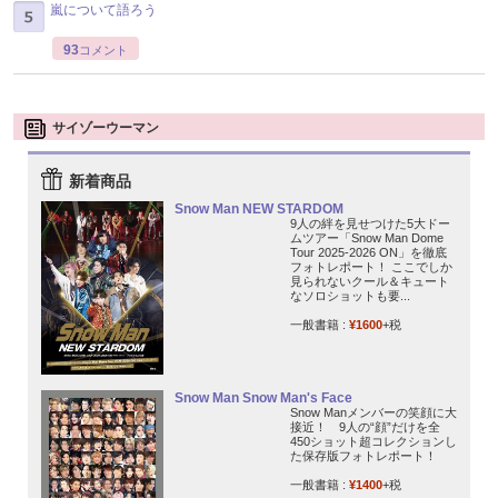
嵐について語ろう
93
コメント
サイゾーウーマン
新着商品
Snow Man NEW STARDOM
9人の絆を見せつけた5大ドー
ムツアー「Snow Man Dome
Tour 2025-2026 ON」を徹底
フォトレポート！ ここでしか
見られないクール＆キュート
なソロショットも要...
一般書籍 :
¥1600
+税
Snow Man Snow Man's Face
Snow Manメンバーの笑顔に大
接近！ 9人の“顔”だけを全
450ショット超コレクションし
た保存版フォトレポート！
一般書籍 :
¥1400
+税