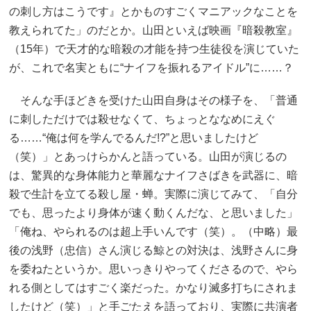
の刺し方はこうです』とかものすごくマニアックなことを
教えられてた」のだとか。山田といえば映画『暗殺教室』
（15年）で天才的な暗殺の才能を持つ生徒役を演じていた
が、これで名実ともに“ナイフを振れるアイドル”に……？
そんな手ほどきを受けた山田自身はその様子を、「普通
に刺しただけでは殺せなくて、ちょっとななめにえぐ
る……“俺は何を学んでるんだ!?”と思いましたけど
（笑）」とあっけらかんと語っている。山田が演じるの
は、驚異的な身体能力と華麗なナイフさばきを武器に、暗
殺で生計を立てる殺し屋・蝉。実際に演じてみて、「自分
でも、思ったより身体が速く動くんだな、と思いました」
「俺ね、やられるのは超上手いんです（笑）。（中略）最
後の浅野（忠信）さん演じる鯨との対決は、浅野さんに身
を委ねたというか。思いっきりやってくださるので、やら
れる側としてはすごく楽だった。かなり滅多打ちにされま
したけど（笑）」と手ごたえを語っており、実際に共演者