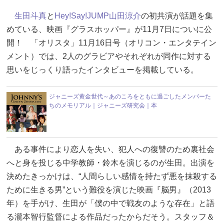
生田斗真
と
Hey!Say!JUMP
山田涼介
の初共演が話題を集
めている、映画『グラスホッパー』が11月7日についに公
開！ 「オリスタ」11月16日号（オリコン・エンタテイン
メント）では、2人のグラビアやそれぞれが同作に対する
思いをじっくり語ったインタビューを掲載している。
ジャニーズ黄金世代～あのころをともに過ごしたメンバーた
ちのメモリアル｜ジャニーズ研究会｜本
ある事件により恋人を失い、犯人への復讐のため裏社会
へと身を投じる中学教師・鈴木を演じるのが生田。出演を
決めたきっかけは、“人間らしい感情を持たず悪を抹殺する
ために生きる男”という難役を演じた映画『脳男』（2013
年）を手がけ、生田が「僕の中で戦友のような存在」と語
る瀧本智行監督による作品だったからだそう。スタッフ＆