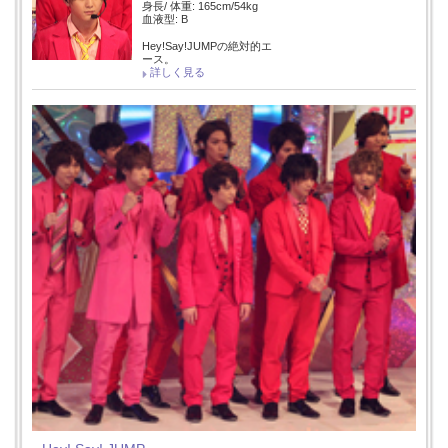
身長/ 体重: 165cm/54kg
血液型: B
Hey!Say!JUMPの絶対的エ
ース。
詳しく見る