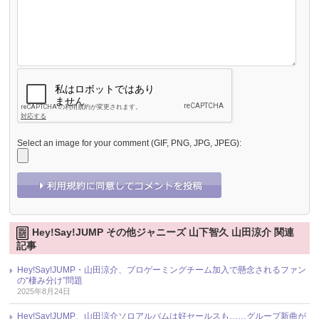
Select an image for your comment (GIF, PNG, JPG, JPEG):
Hey!Say!JUMP その他ジャニーズ 山下智久 山田涼介 関連
記事
Hey!Say!JUMP・山田涼介、プロゲーミングチーム加入で懸念されるファン
の“棲み分け”問題
2025年8月24日
Hey!Say!JUMP、山田涼介ソロアルバムは好セールスも……グループ新曲が