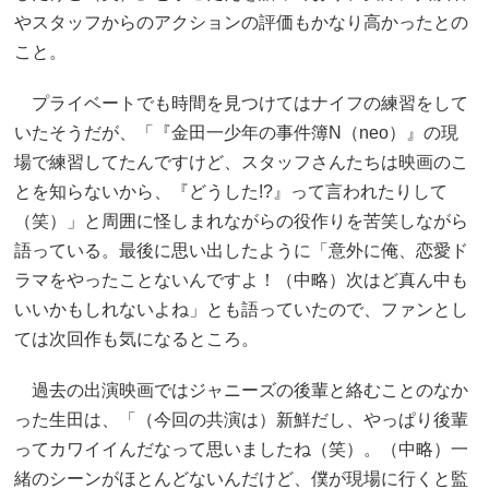
やスタッフからのアクションの評価もかなり高かったとの
こと。
プライベートでも時間を見つけてはナイフの練習をして
いたそうだが、「『金田一少年の事件簿N（neo）』の現
場で練習してたんですけど、スタッフさんたちは映画のこ
とを知らないから、『どうした!?』って言われたりして
（笑）」と周囲に怪しまれながらの役作りを苦笑しながら
語っている。最後に思い出したように「意外に俺、恋愛ド
ラマをやったことないんですよ！（中略）次はど真ん中も
いいかもしれないよね」とも語っていたので、ファンとし
ては次回作も気になるところ。
過去の出演映画ではジャニーズの後輩と絡むことのなか
った生田は、「（今回の共演は）新鮮だし、やっぱり後輩
ってカワイイんだなって思いましたね（笑）。（中略）一
緒のシーンがほとんどないんだけど、僕が現場に行くと監