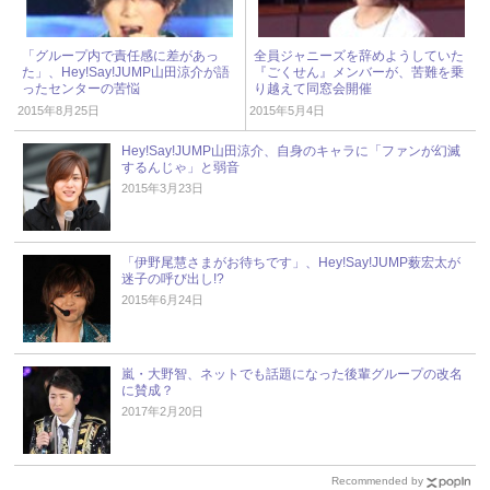
「グループ内で責任感に差があっ
全員ジャニーズを辞めようしていた
た」、Hey!Say!JUMP山田涼介が語
『ごくせん』メンバーが、苦難を乗
ったセンターの苦悩
り越えて同窓会開催
2015年8月25日
2015年5月4日
Hey!Say!JUMP山田涼介、自身のキャラに「ファンが幻滅
するんじゃ」と弱音
2015年3月23日
「伊野尾慧さまがお待ちです」、Hey!Say!JUMP薮宏太が
迷子の呼び出し!?
2015年6月24日
嵐・大野智、ネットでも話題になった後輩グループの改名
に賛成？
2017年2月20日
Recommended by