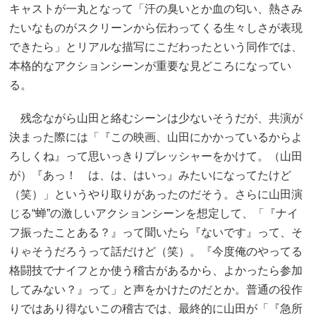
キャストが一丸となって「汗の臭いとか血の匂い、熱さみ
たいなものがスクリーンから伝わってくる生々しさが表現
できたら」とリアルな描写にこだわったという同作では、
本格的なアクションシーンが重要な見どころになってい
る。
残念ながら山田と絡むシーンは少ないそうだが、共演が
決まった際には「『この映画、山田にかかっているからよ
ろしくね』って思いっきりプレッシャーをかけて。（山田
が）『あっ！ は、は、はいっ』みたいになってたけど
（笑）」というやり取りがあったのだそう。さらに山田演
じる“蝉”の激しいアクションシーンを想定して、「『ナイ
フ振ったことある？』って聞いたら『ないです』って、そ
りゃそうだろうって話だけど（笑）。『今度俺のやってる
格闘技でナイフとか使う稽古があるから、よかったら参加
してみない？』って」と声をかけたのだとか。普通の役作
りではあり得ないこの稽古では、最終的に山田が「『急所