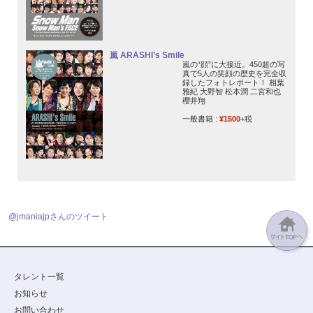
嵐 ARASHI’s Smile
嵐の“顔”に大接近。450超の写
真で5人の笑顔の歴史を完全収
録したフォトレポート！ 相葉
雅紀 大野智 松本潤 二宮和也
櫻井翔
一般書籍 :
¥1500
+税
@jmaniajpさんのツイート
タレント一覧
お知らせ
お問い合わせ