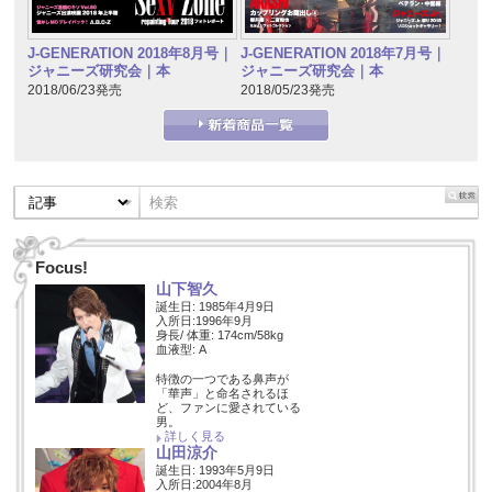
J-GENERATION 2018年7月号｜
J-GENERATION 2018年8月号｜
ジャニーズ研究会｜本
ジャニーズ研究会｜本
2018/05/23発売
2018/06/23発売
Focus!
山下智久
誕生日: 1985年4月9日
入所日:1996年9月
身長/ 体重: 174cm/58kg
血液型: A
特徴の一つである鼻声が
「華声」と命名されるほ
ど、ファンに愛されている
男。
詳しく見る
山田涼介
誕生日: 1993年5月9日
入所日:2004年8月