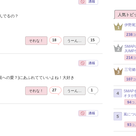
人気トピ
んでるの？
伊野尾
238
コ
18
15
それな！
うーん…
SMA
JUM
214
コ
三宅健
親への愛？)にあふれてていいよね！大好き
107
コ
27
1
それな！
うーん…
SMA
オタが
94
コ
嵐につ
93
コ