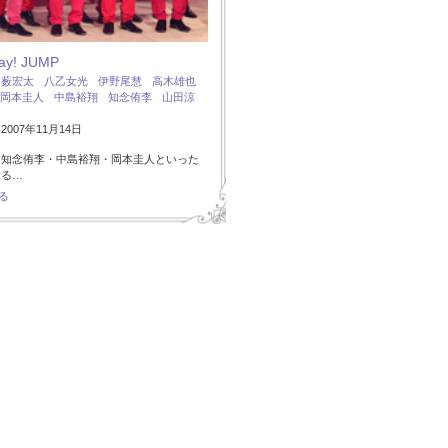
Say! JUMP
：
薮宏太
八乙女光
伊野尾慧
高木雄也
岡本圭人
中島裕翔
知念侑李
山田涼
007年11月14日
・知念侑李・中島裕翔・岡本圭人といった
ある…
る