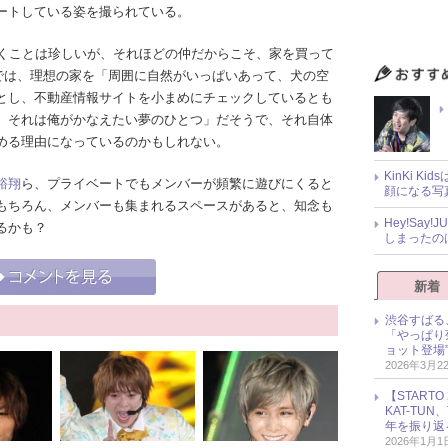
ートしている姿を撮られている。
くことは珍しいが、それほどの仲だからこそ、家を買って
」では、理想の家を「周囲に自然がいっぱいあって、犬の空
とし、不動産情報サイトを小まめにチェックしているとも
、それは俺がかなえたい夢のひとつ」だそうで、それ自体
める理由になっているのかもしれない。
KinKi K
裕翔
ら、プライベートでもメンバーが頻繁に遊びにくると
顔になる写
もちろん、メンバーも集まれるスペースがあると、知念も
Hey!Sa
るかも？
しまったの
新着
渋谷すばる
「やっぱり
ョット登場
2026年3月2
【START
KAT-TU
年を振り返
2026年1月1