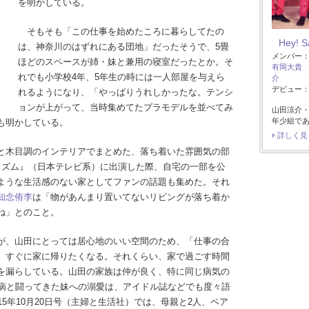
を明かしている。
そもそも「この仕事を始めたころに暮らしてたの
Hey! 
は、神奈川のはずれにある団地」だったそうで、5畳
メンバー
ほどのスペースが姉・妹と兼用の寝室だったとか。そ
有岡大貴
れでも小学校4年、5年生の時には一人部屋を与えら
介
デビュー：2
れるようになり、「やっぱりうれしかったな。テンシ
ョンが上がって、当時集めてたプラモデルを並べてみ
山田涼介
年少組で
も明かしている。
詳しく見
と木目調のインテリアでまとめた、落ち着いた雰囲気の部
イズム』（日本テレビ系）に出演した際、自宅の一部を公
ような生活感のない家としてファンの話題も集めた。それ
知念侑李
は「物があんまり置いてないリビングが落ち着か
ね」とのこと。
が、山田にとっては居心地のいい空間のため、「仕事の合
、すぐに家に帰りたくなる。それくらい、家で過ごす時間
を漏らしている。山田の家族は仲が良く、特に同じ病気の
難病と闘ってきた妹への溺愛は、アイドル誌などでも度々語
5年10月20日号（主婦と生活社）では、母親と2人、ペア