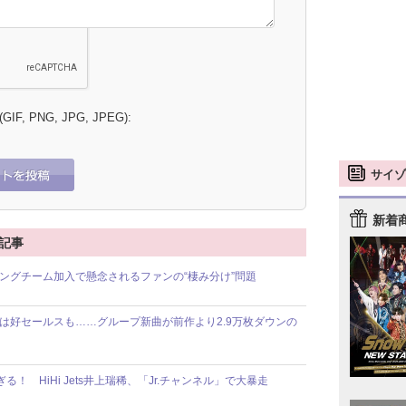
 (GIF, PNG, JPG, JPEG):
サイゾ
新着
連記事
ゲーミングチーム加入で懸念されるファンの“棲み分け”問題
ルバムは好セールスも……グループ新曲が前作より2.9万枚ダウンの
すぎる！ HiHi Jets井上瑞稀、「Jr.チャンネル」で大暴走