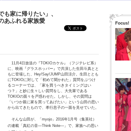
でも家に帰りたい」、
涼介のあふれる家族愛
Focus!
11月4日放送の『TOKIOカケル』（フジテレビ系）
に、映画『グラスホッパー』で共演した生田斗真とと
もに登場した、Hey!Say!JUMP山田涼介。生田ととも
にTOKIOに対して「初めて聞かれた」質問をぶつけ
るコーナーでは、「家を買うべきタイミングはい
つ？」と妙に生々しい質問をし、大先輩である
TOKIOの面々を戸惑わせた。しかし、その質問は
「いつか親に家を買ってあげたい」という山田の思い
から出てきたもので、孝行息子の一面を見せていた。
そんな山田が、「myojo」2016年1月号（集英社）
の連載「真紅の音―Think Note―」で、家族への思い