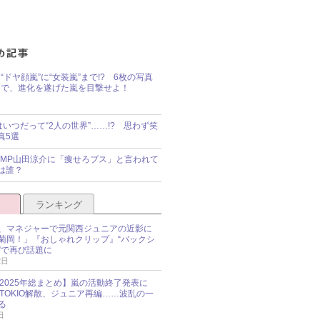
“ドヤ顔嵐”に“女装嵐”まで!? 6枚の写真
で、進化を遂げた嵐を目撃せよ！
idsはいつだって“2人の世界”……!? 思わず笑
真5選
y!JUMP山田涼介に「痩せろブス」と言われて
は誰？
ランキング
、マネジャーで元関西ジュニアの近影に
菊岡！」『おしゃれクリップ』“バックシ
”で再び話題に
2日
O 2025年総まとめ】嵐の活動終了発表に
N、TOKIO解散、ジュニア再編……波乱の一
る
日