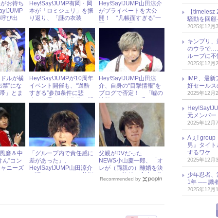
まがお待ち
Hey!Say!JUMP有岡・岡
Hey!Say!JUMP山田涼介
y!JUMP
本が「ロミジュリ」を振
がプライベートを大公
【timel
の呼び出
り返り、「謎の衣装
開！ “几帳面すぎる”一
騒動を回顧
ね」！
面にファン驚き
2025年12月
キンプリ、
のウラで…
ループに不
2025年12月
IMP.、最
イドルが横
Hey!Say!JUMPが10周年
Hey!Say!JUMP山田涼
好セールス
出禁”にな
イベント開催も、“過酷
介、自身の“目撃情報”を
地帯」とま
すぎる”参加条件に悲
ブログで否定！ 「嘘の
2025年12月
ァンマナー
鳴！ 早くも映像化を望
情報やめて」と呼びかけ
む声続出
Hey!Sa
元メンバー
2025年12月
Aぇ! gr
男』タイト
するワケ
菊池風磨＆中
「グループ内で責任感に
父親がDVだった……
2025年12月
けん”コン
差があった」、
NEWS小山慶一郎、「オ
ジャニーズ
Hey!Say!JUMP山田涼介
レが（両親の）離婚を決
少年忍者、
思い出と
が語ったセンターの苦悩
めた」と複雑な家庭を告
Recommended by
1年 ── 
白
2025年12月