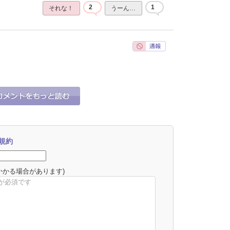
2
1
それな！
うーん…
0
0
それな！
うーん…
規約
かかる場合があります)