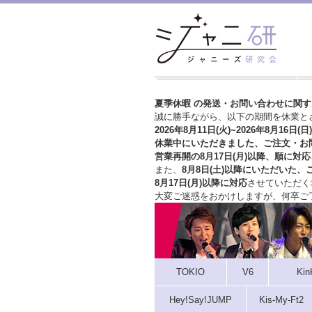
夏季休暇 の発送・お問い合わせに関
誠に勝手ながら、以下の期間を休業と
2026年8月11日(火)~2026年8月16日(日)
休業中にいただきました、ご注文・お
営業再開の8月17日(月)以降、順に対応
また、
8月8日(土)以降にいただいた、
8月17日(月)以降に対応
させていただく
大変ご迷惑をおかけしますが、
何卒ご
TOKIO
V6
Kin
Hey!Say!JUMP
Kis-My-Ft2