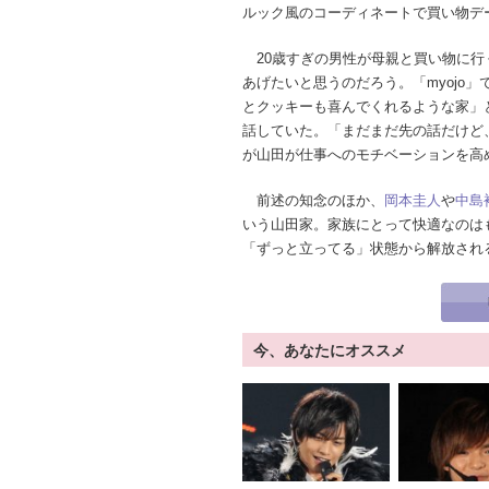
ルック風のコーディネートで買い物デ
20歳すぎの男性が母親と買い物に行
あげたいと思うのだろう。「myojo
とクッキーも喜んでくれるような家」
話していた。「まだまだ先の話だけど
が山田が仕事へのモチベーションを高
前述の知念のほか、
岡本圭人
や
中島
いう山田家。家族にとって快適なのは
「ずっと立ってる」状態から解放され
今、あなたにオススメ