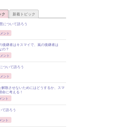
ック
新着トピック
慧について語ろう
メント
Pの後継者はキスマイで、嵐の後継者は
Pなの？
メント
について語ろう
メント
Pを解散させないためにはどうするか、スマ
懸命に考える！
メント
いて語ろう
メント