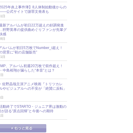
esz 2025年炎上事件簿】8人体制始動後からの
――公式サイトで謝罪文発表も
31日
最新アルバムが初日22万超えの好調発進
…狩野英孝の提供曲めぐりファンが先輩グ
快感
28日
新アルバムが初日5万枚でNumber_i超え！
の背景に“初の店舗販売”
21日
y!JUMP、アルバム初週20万枚で前作超え！
・中島裕翔が漏らした“本音”とは？
7日
oup・佐野晶哉主演アニメ映画『トリツカレ
ルやビジュアルへの不安が「絶賛に反転」
3日
活動終了でSTARTO・ジュニア界は激動の
識者が語る“原点回帰”と今後への期待
1日