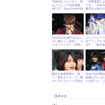
TOKIOもメロメロ！ 実
「伊野尾慧さ
はジャニーズ内好感度
です」、Hey!Sa
NO.1!? Sexy Zone中島
薮宏太が迷子
健人が“年上先輩”交友関
し!?
係について明かす！
Hey!Say!JUMPのかわい
ジャニーズア
さに胸キュン必至！ コ
浜アリーナを“
ンサートツアー『I/Oth』
る!? 「無法
の激レアショットを大放
で言われたフ
出！
の酷さ
酷評＆低視聴率の『戦
Sexy Zone
う！書店ガール』で、癒
島健人の“ふま
やしキャラという爪痕を
ビが語った、
残す伊野尾慧
Jr.時代の夏の
は？
コメント