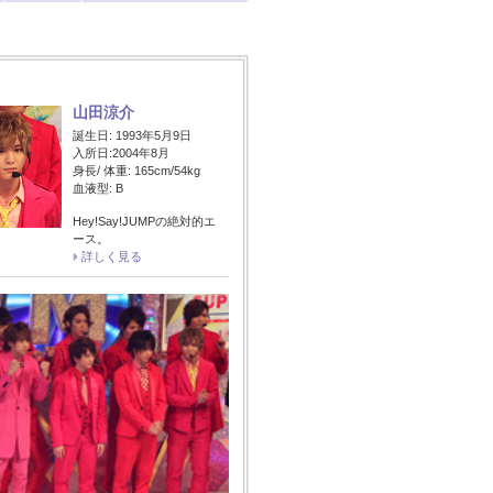
山田涼介
誕生日: 1993年5月9日
入所日:2004年8月
身長/ 体重: 165cm/54kg
血液型: B
Hey!Say!JUMPの絶対的エ
ース。
詳しく見る