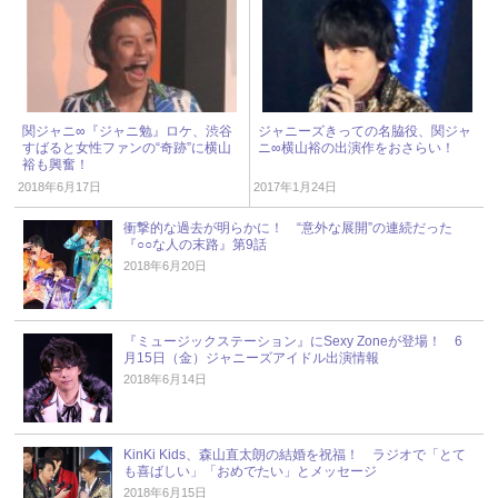
関ジャニ∞『ジャニ勉』ロケ、渋谷
ジャニーズきっての名脇役、関ジャ
すばると女性ファンの“奇跡”に横山
ニ∞横山裕の出演作をおさらい！
裕も興奮！
2018年6月17日
2017年1月24日
衝撃的な過去が明らかに！ “意外な展開”の連続だった
『○○な人の末路』第9話
2018年6月20日
『ミュージックステーション』にSexy Zoneが登場！ 6
月15日（金）ジャニーズアイドル出演情報
2018年6月14日
KinKi Kids、森山直太朗の結婚を祝福！ ラジオで「とて
も喜ばしい」「おめでたい」とメッセージ
2018年6月15日