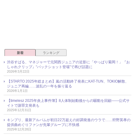
新着
ランキング
渋谷すばる、マネジャーで元関西ジュニアの近影に「やっぱり菊岡！」『お
しゃれクリップ』“バックショット登場”で再び話題に
2026年3月22日
【STARTO 2025年総まとめ】嵐の活動終了発表にKAT-TUN、TOKIO解散、
ジュニア再編……波乱の一年を振り返る
2026年1月1日
【timelesz 2025年炎上事件簿】8人体制始動後からの騒動を回顧――公式サ
イトで謝罪文発表も
2025年12月31日
キンプリ、最新アルバムが初日22万超えの好調発進のウラで……狩野英孝の
提供曲めぐりファンが先輩グループに不快感
2025年12月28日