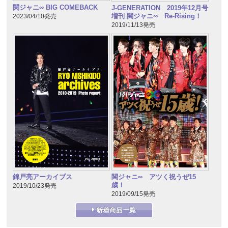
関ジャニ∞ BIG COMEBACK
J-GENERATION 2019年12月号
増刊 関ジャニ∞ Re-Rising！
2023/04/10発売
2019/11/13発売
錦戸亮アーカイブス
関ジャニ∞ アツく祝うぜ15
歳！
2019/10/23発売
2019/09/15発売