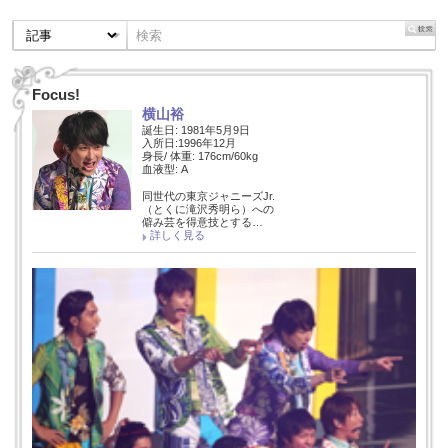
Focus!
横山裕
誕生日: 1981年5月9日
入所日:1996年12月
身長/ 体重: 176cm/60kg
血液型: A
同世代の東京ジャニーズJr.
（とくに滝沢秀明ら）への
僻み芸を得意技とする…
詳しく見る