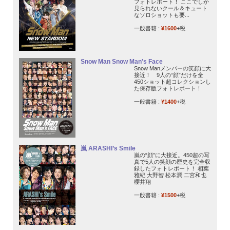
フォトレポート！ ここでしか
見られないクール＆キュート
なソロショットも要...
一般書籍 :
¥1600
+税
Snow Man Snow Man's Face
Snow Manメンバーの笑顔に大
接近！ 9人の“顔”だけを全
450ショット超コレクションし
た保存版フォトレポート！
一般書籍 :
¥1400
+税
嵐 ARASHI’s Smile
嵐の“顔”に大接近。450超の写
真で5人の笑顔の歴史を完全収
録したフォトレポート！ 相葉
雅紀 大野智 松本潤 二宮和也
櫻井翔
一般書籍 :
¥1500
+税