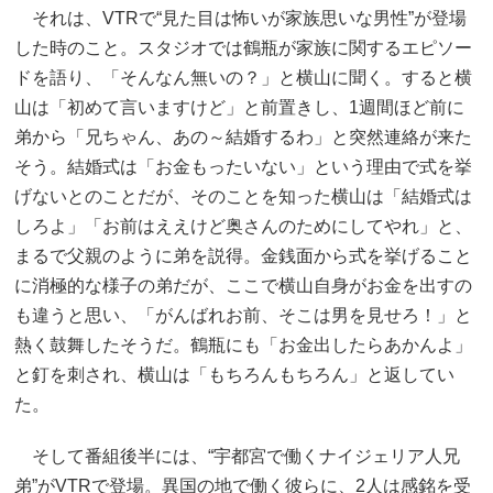
それは、VTRで“見た目は怖いが家族思いな男性”が登場
した時のこと。スタジオでは鶴瓶が家族に関するエピソー
ドを語り、「そんなん無いの？」と横山に聞く。すると横
山は「初めて言いますけど」と前置きし、1週間ほど前に
弟から「兄ちゃん、あの～結婚するわ」と突然連絡が来た
そう。結婚式は「お金もったいない」という理由で式を挙
げないとのことだが、そのことを知った横山は「結婚式は
しろよ」「お前はええけど奥さんのためにしてやれ」と、
まるで父親のように弟を説得。金銭面から式を挙げること
に消極的な様子の弟だが、ここで横山自身がお金を出すの
も違うと思い、「がんばれお前、そこは男を見せろ！」と
熱く鼓舞したそうだ。鶴瓶にも「お金出したらあかんよ」
と釘を刺され、横山は「もちろんもちろん」と返してい
た。
そして番組後半には、“宇都宮で働くナイジェリア人兄
弟”がVTRで登場。異国の地で働く彼らに、2人は感銘を受