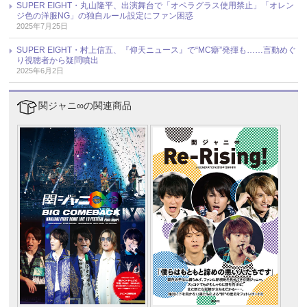
SUPER EIGHT・丸山隆平、出演舞台で「オペラグラス使用禁止」「オレン
ジ色の洋服NG」の独自ルール設定にファン困惑
2025年7月25日
SUPER EIGHT・村上信五、『仰天ニュース』で“MC癖”発揮も……言動めぐ
り視聴者から疑問噴出
2025年6月2日
関ジャニ∞の関連商品