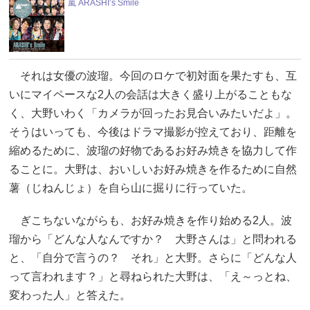
嵐 ARASHI’s Smile
それは女優の波瑠。今回のロケで初対面を果たすも、互
いにマイペースな2人の会話は大きく盛り上がることもな
く、大野いわく「カメラが回ったお見合いみたいだよ」。
そうはいっても、今後はドラマ撮影が控えており、距離を
縮めるために、波瑠の好物であるお好み焼きを協力して作
ることに。大野は、おいしいお好み焼きを作るために自然
薯（じねんじょ）を自ら山に掘りに行っていた。
ぎこちないながらも、お好み焼きを作り始める2人。波
瑠から「どんな人なんですか？ 大野さんは」と問われる
と、「自分で言うの？ それ」と大野。さらに「どんな人
って言われます？」と尋ねられた大野は、「え～っとね、
変わった人」と答えた。