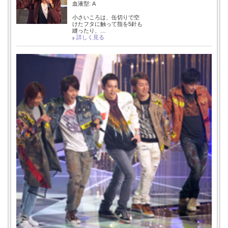
血液型: A
小さいころは、缶切りで空
けたフタに触って指を5針も
縫ったり、…
詳しく見る