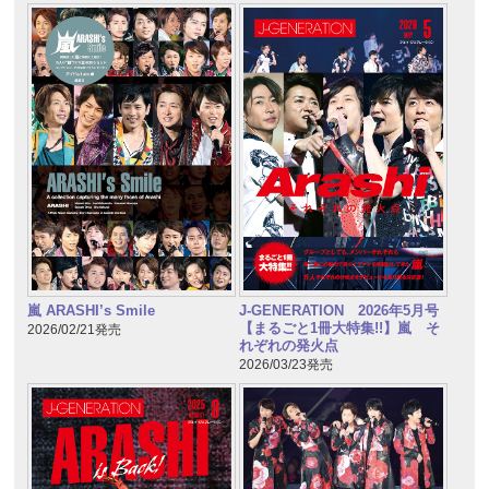
嵐 ARASHI’s Smile
J-GENERATION 2026年5月号
【まるごと1冊大特集!!】嵐 そ
2026/02/21発売
れぞれの発火点
2026/03/23発売