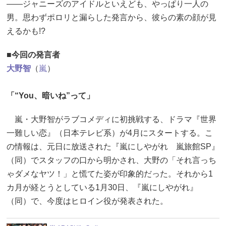
――ジャニーズのアイドルといえども、やっぱり一人の
男。思わずポロリと漏らした発言から、彼らの素の顔が見
えるかも!?
■今回の発言者
大野智
（
嵐
）
「“You、暗いね”って」
嵐・大野智がラブコメディに初挑戦する、ドラマ『世界
一難しい恋』（日本テレビ系）が4月にスタートする。こ
の情報は、元日に放送された『嵐にしやがれ 嵐旅館SP』
（同）でスタッフの口から明かされ、大野の「それ言っち
ゃダメなヤツ！」と慌てた姿が印象的だった。それから1
カ月が経とうとしている1月30日、『嵐にしやがれ』
（同）で、今度はヒロイン役が発表された。