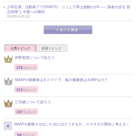
少年忍者、活動終了でSTARTO・ジュニア界は激動の1年 ── 識者が語る“原
点回帰”と今後への期待
2025年12月1日
人気トピック
新着トピック
伊野尾慧について語ろう
238
コメント
SMAPの後継者はキスマイで、嵐の後継者はJUMPなの？
214
コメント
三宅健について語ろう
107
コメント
SMAPを解散させないためにはどうするか、スマオタが懸命に考える！
94
コメント