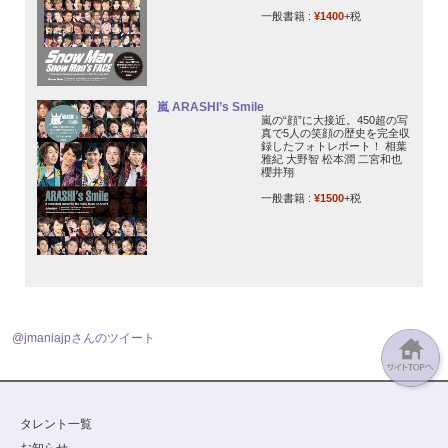
一般書籍 :
¥1400
+税
嵐 ARASHI’s Smile
嵐の“顔”に大接近。450超の写
真で5人の笑顔の歴史を完全収
録したフォトレポート！ 相葉
雅紀 大野智 松本潤 二宮和也
櫻井翔
一般書籍 :
¥1500
+税
@jmaniajpさんのツイート
タレント一覧