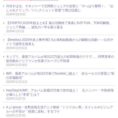
渋谷すばる、マネジャーで元関西ジュニアの近影に「やっぱり菊岡！」『お
しゃれクリップ』“バックショット登場”で再び話題に
2026年3月22日
【STARTO 2025年総まとめ】嵐の活動終了発表にKAT-TUN、TOKIO解散、
ジュニア再編……波乱の一年を振り返る
2026年1月1日
【timelesz 2025年炎上事件簿】8人体制始動後からの騒動を回顧――公式サ
イトで謝罪文発表も
2025年12月31日
キンプリ、最新アルバムが初日22万超えの好調発進のウラで……狩野英孝の
提供曲めぐりファンが先輩グループに不快感
2025年12月28日
IMP.、最新アルバムが初日5万枚でNumber_i超え！ 好セールスの背景に“初
の店舗販売”
2025年12月21日
Hey!Say!JUMP、アルバム初週20万枚で前作超え！ 元メンバー・中島裕翔
が漏らした“本音”とは？
2025年12月7日
Aぇ! group・佐野晶哉主演アニメ映画『トリツカレ男』タイトルやビジュア
ルへの不安が「絶賛に反転」するワケ
2025年12月3日