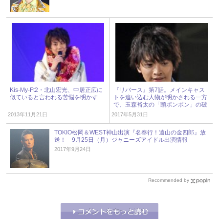
Kis-My-Ft2・北山宏光、中居正広に
『リバース』第7話。メインキャス
似ていると言われる苦悩を明かす
トを追い込む人物が明かされる一方
で、玉森裕太の「頭ポンポン」の破
壊力！
2013年11月21日
2017年5月31日
TOKIO松岡＆WEST神山出演『名奉行！遠山の金四郎』放
送！ 9月25日（月）ジャニーズアイドル出演情報
2017年9月24日
Recommended by