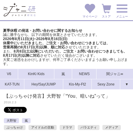
マイページ
ストア
メニュー
夏季休暇 の発送・お問い合わせに関するお知らせ
誠に勝手ながら、以下の期間を休業とさせていただきます。
2026年8月11日(火)~2026年8月16日(日)
休業中にいただきました、ご注文・お問い合わせにつきましては、
営業再開の8月17日(月)以降、順に対応
させていただきます。
また、
8月8日(土)以降にいただいた、ご注文・
お問い合わせにつきましても、
8月17日(月)以降に対応
させていただく場合がございます。
大変ご迷惑をおかけしますが、
何卒ご了承くださいますようお願い申し上げま
す。
V6
KinKi Kids
嵐
NEWS
関ジャニ∞
KAT-TUN
Hey!Say!JUMP
Kis-My-Ft2
Sexy Zone
▼
【ぶっちゃけ発言】大野智「“You、暗いね”って」
2016.2.3
大野智
嵐
ぶっちゃけ
アイドルの言動
ドラマ
バラエティ
メディア