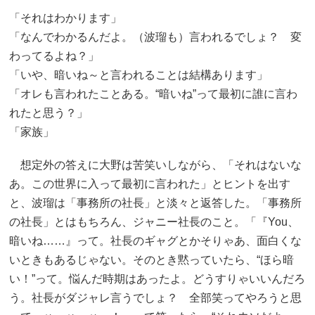
「それはわかります」
「なんでわかるんだよ。（波瑠も）言われるでしょ？ 変
わってるよね？」
「いや、暗いね～と言われることは結構あります」
「オレも言われたことある。“暗いね”って最初に誰に言わ
れたと思う？」
「家族」
想定外の答えに大野は苦笑いしながら、「それはないな
あ。この世界に入って最初に言われた」とヒントを出す
と、波瑠は「事務所の社長」と淡々と返答した。「事務所
の社長」とはもちろん、ジャニー社長のこと。「『You、
暗いね……』って。社長のギャグとかそりゃあ、面白くな
いときもあるじゃない。そのとき黙っていたら、“ほら暗
い！”って。悩んだ時期はあったよ。どうすりゃいいんだろ
う。社長がダジャレ言うでしょ？ 全部笑ってやろうと思