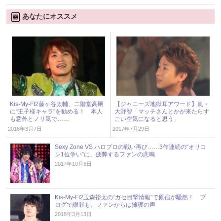
あなたにオススメ
Kis-My-Ft2藤ヶ谷太輔、二階堂高嗣
【ジャニーズ地獄耳アワード】嵐・
に“王子様キャラ”を勧める！ 本人
大野智「マッチさんとかが来たらす
も意外とノリ気で……
ごい空気になると思う」
2018年3月7日
2017年7月29日
Sexy Zone VS ハロプロの戦い再び……3作連続の“オリコ
ン1位争い”に、疲弊するファンの悲鳴
2017年10月6日
Kis-My-Ft2玉森裕太の“ガセ目撃情報”で原宿が騒然！ ブ
ログで謝罪も、ファンからは擁護の声
2018年3月13日