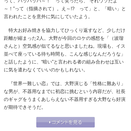
って、ハッハッハ～！ って笑ったら、“それウソだよ
～！”って（指摘されて）。え～!? って」と、「暗い」と
言われたことを意外に気にしていたよう。
特大お好み焼きを協力してひっくり返すなど、少しだけ
距離が縮まった2人。大野が今回のロケの感想を「（波瑠
さんと）空気感が似てるなと思いましたね。現場も、イス
並べて座っている待ち時間も、こんな感じなんだろうな」
と話したように、“暗い”と言われる者の組み合わせは互い
に気を遣わなくていいのかもしれない。
『世界一難しい恋』では、大野演じる「性格に難あり」
な男が、不器用なまでに初恋に挑むという内容だが、社長
のギャグをうまくあしらえない不器用すぎる大野なら好演
が期待できそうだ。