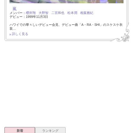
嵐
メンバー：
櫻井翔
大野智
二宮和也
松本潤
相葉雅紀
デビュー：1999年11月3日
ハワイでの華々しいデビュー会見、デビュー曲「A・RA・SHI」のスケスケ衣
装…
詳しく見る
新着
ランキング