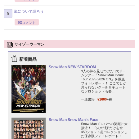
嵐について語ろう
93
コメント
サイゾーウーマン
新着商品
Snow Man NEW STARDOM
9人の絆を見せつけた5大ドー
ムツアー「Snow Man Dome
Tour 2025-2026 ON」を徹底
フォトレポート！ ここでしか
見られないクール＆キュート
なソロショットも要...
一般書籍 :
¥1600
+税
Snow Man Snow Man's Face
Snow Manメンバーの笑顔に大
接近！ 9人の“顔”だけを全
450ショット超コレクションし
た保存版フォトレポート！