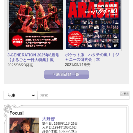
ポケット版 ハタチの嵐！｜ジ
J-GENERATION 2025年8月号
ャニーズ研究会｜本
【まるごと一冊大特集】嵐
2021/05/14発売
2025/06/23発売
Focus!
大野智
誕生日: 1980年11月26日
入所日:1994年10月16日
身長/ 体重: 166cm/52kg