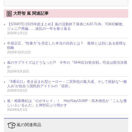
大野智 嵐 関連記事
【STARTO 2025年総まとめ】嵐の活動終了発表にKAT-TUN、TOKIO解散、
ジュニア再編……波乱の一年を振り返る
2026年1月1日
中居正広、“性暴力”を否定した本当の目的とは？ 復帰とは別にある狡猾な
戦略
2025年10月12日
嵐のサプライズはどうなった!? 今年の『NHK紅白歌合戦』司会は順当決着
か
2025年9月15日
『8番出口』巻き込まれ型ヒーロー・二宮和也の集大成、そして絶妙な“一般
人み”が似合う国民的アイドルの「役割」
2025年9月2日
嵐・相葉雅紀は「心がキレイ」！ Hey!Say!JUMP・高木雄也が「こんな優
しい人いるんだ」と神対応ぶり明かす
2025年8月1日
嵐の関連商品