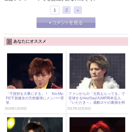
1
2
»
あなたにオススメ
「千賀担を大事にする」！ Kis-My-
ファンからの「元気もらってる」で
Ft2千賀健永の天然爆弾にメンバー苦
安堵するHey!Say!JUMP岡本圭人、
笑
『いただき～』過酷ロケの裏側を明
かす！
2015年1月20日
2017年10月26日