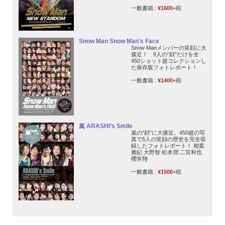
一般書籍 :
¥1600
+税
Snow Man Snow Man's Face
Snow Manメンバーの笑顔に大
接近！ 9人の“顔”だけを全
450ショット超コレクションし
た保存版フォトレポート！
一般書籍 :
¥1400
+税
嵐 ARASHI’s Smile
嵐の“顔”に大接近。450超の写
真で5人の笑顔の歴史を完全収
録したフォトレポート！ 相葉
雅紀 大野智 松本潤 二宮和也
櫻井翔
一般書籍 :
¥1500
+税