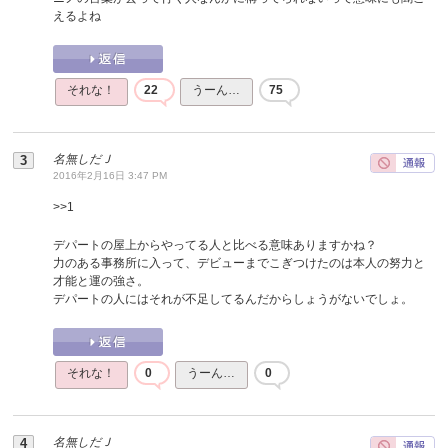
えるよね
それな！
22
うーん…
75
名無しだＪ
2016年2月16日 3:47 PM
>>
1
デパートの屋上からやってる人と比べる意味ありますかね？
力のある事務所に入って、デビューまでこぎつけたのは本人の努力と
才能と運の強さ。
デパートの人にはそれが不足してるんだからしょうがないでしょ。
それな！
0
うーん…
0
名無しだＪ