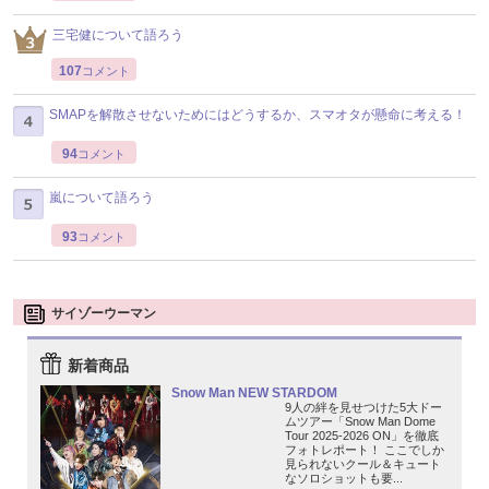
三宅健について語ろう
107
コメント
SMAPを解散させないためにはどうするか、スマオタが懸命に考える！
94
コメント
嵐について語ろう
93
コメント
サイゾーウーマン
新着商品
Snow Man NEW STARDOM
9人の絆を見せつけた5大ドー
ムツアー「Snow Man Dome
Tour 2025-2026 ON」を徹底
フォトレポート！ ここでしか
見られないクール＆キュート
なソロショットも要...