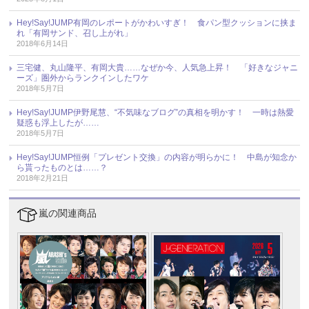
Hey!Say!JUMP有岡のレポートがかわいすぎ！ 食パン型クッションに挟ま
れ「有岡サンド、召し上がれ」
2018年6月14日
三宅健、丸山隆平、有岡大貴……なぜか今、人気急上昇！ 「好きなジャニ
ーズ」圏外からランクインしたワケ
2018年5月7日
Hey!Say!JUMP伊野尾慧、“不気味なブログ”の真相を明かす！ 一時は熱愛
疑惑も浮上したが……
2018年5月7日
Hey!Say!JUMP恒例「プレゼント交換」の内容が明らかに！ 中島が知念か
ら貰ったものとは……？
2018年2月21日
嵐の関連商品