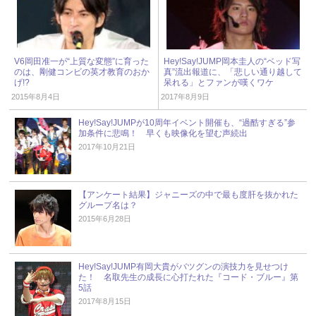
V6岡田准一が“上質な変態”に育った
Hey!Say!JUMP岡本圭人の“ベッド写
のは、剛健コンビの英才教育のおか
真”流出報道に、「悲しい通り越して
げ!?
呆れる」とファンが嘆くワケ
2015年8月4日
2017年8月9日
Hey!Say!JUMPが10周年イベント開催も、“過酷すぎる”参
加条件に悲鳴！ 早くも映像化を望む声続出
2017年10月21日
【アンケート結果】ジャニーズの中で最も度肝を抜かれた
グループ名は？
2015年6月28日
Hey!Say!JUMP有岡大貴がバツグンの演技力を見せつけ
た！ 名取先生の成長に心打たれた『コード・ブルー』第
5話
2017年8月15日