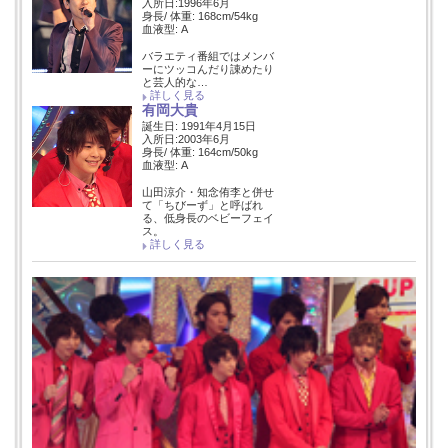
入所日:1996年6月
身長/ 体重: 168cm/54kg
血液型: A
バラエティ番組ではメンバ
ーにツッコんだり諌めたり
と芸人的な…
詳しく見る
有岡大貴
誕生日: 1991年4月15日
入所日:2003年6月
身長/ 体重: 164cm/50kg
血液型: A
山田涼介・知念侑李と併せ
て「ちびーず」と呼ばれ
る、低身長のベビーフェイ
ス。
詳しく見る