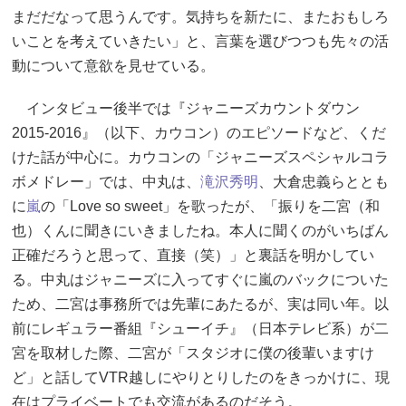
まだだなって思うんです。気持ちを新たに、またおもしろ
いことを考えていきたい」と、言葉を選びつつも先々の活
動について意欲を見せている。
インタビュー後半では『ジャニーズカウントダウン
2015-2016』（以下、カウコン）のエピソードなど、くだ
けた話が中心に。カウコンの「ジャニーズスペシャルコラ
ボメドレー」では、中丸は、
滝沢秀明
、大倉忠義らととも
に
嵐
の「Love so sweet」を歌ったが、「振りを二宮（和
也）くんに聞きにいきましたね。本人に聞くのがいちばん
正確だろうと思って、直接（笑）」と裏話を明かしてい
る。中丸はジャニーズに入ってすぐに嵐のバックについた
ため、二宮は事務所では先輩にあたるが、実は同い年。以
前にレギュラー番組『シューイチ』（日本テレビ系）が二
宮を取材した際、二宮が「スタジオに僕の後輩いますけ
ど」と話してVTR越しにやりとりしたのをきっかけに、現
在はプライベートでも交流があるのだそう。