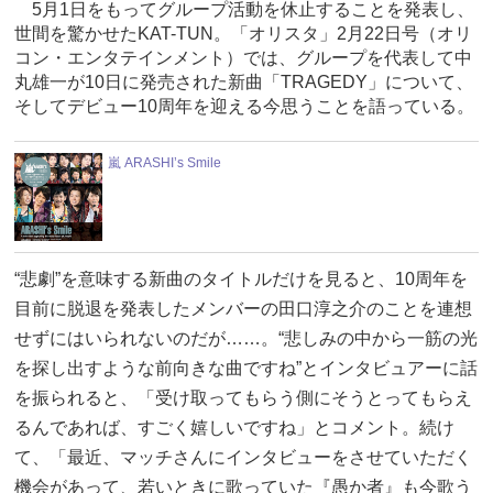
5月1日をもってグループ活動を休止することを発表し、
世間を驚かせたKAT-TUN。「オリスタ」2月22日号（オリ
コン・エンタテインメント）では、グループを代表して中
丸雄一が10日に発売された新曲「TRAGEDY」について、
そしてデビュー10周年を迎える今思うことを語っている。
嵐 ARASHI’s Smile
“悲劇”を意味する新曲のタイトルだけを見ると、10周年を
目前に脱退を発表したメンバーの田口淳之介のことを連想
せずにはいられないのだが……。“悲しみの中から一筋の光
を探し出すような前向きな曲ですね”とインタビュアーに話
を振られると、「受け取ってもらう側にそうとってもらえ
るんであれば、すごく嬉しいですね」とコメント。続け
て、「最近、マッチさんにインタビューをさせていただく
機会があって、若いときに歌っていた『愚か者』も今歌う