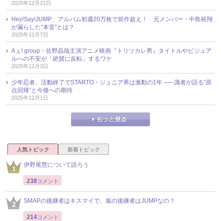
2025年12月21日
Hey!Say!JUMP、アルバム初週20万枚で前作超え！ 元メンバー・中島裕翔
が漏らした“本音”とは？
2025年12月7日
Aぇ! group・佐野晶哉主演アニメ映画『トリツカレ男』タイトルやビジュア
ルへの不安が「絶賛に反転」するワケ
2025年12月3日
少年忍者、活動終了でSTARTO・ジュニア界は激動の1年 ── 識者が語る“原
点回帰”と今後への期待
2025年12月1日
人気トピック
新着トピック
伊野尾慧について語ろう
238
コメント
SMAPの後継者はキスマイで、嵐の後継者はJUMPなの？
214
コメント