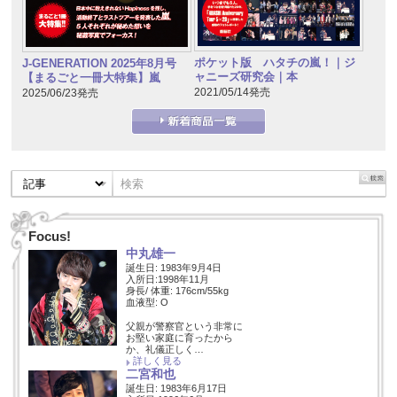
ポケット版 ハタチの嵐！｜ジ
J-GENERATION 2025年8月号
ャニーズ研究会｜本
【まるごと一冊大特集】嵐
2021/05/14発売
2025/06/23発売
Focus!
中丸雄一
誕生日: 1983年9月4日
入所日:1998年11月
身長/ 体重: 176cm/55kg
血液型: O
父親が警察官という非常に
お堅い家庭に育ったから
か、礼儀正しく…
詳しく見る
二宮和也
誕生日: 1983年6月17日