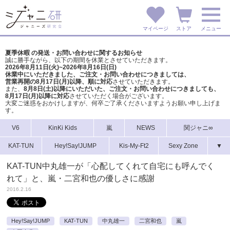
マイページ
ストア
メニュー
夏季休暇 の発送・お問い合わせに関するお知らせ
誠に勝手ながら、以下の期間を休業とさせていただきます。
2026年8月11日(火)~2026年8月16日(日)
休業中にいただきました、ご注文・お問い合わせにつきましては、
営業再開の8月17日(月)以降、順に対応
させていただきます。
また、
8月8日(土)以降にいただいた、ご注文・
お問い合わせにつきましても、
8月17日(月)以降に対応
させていただく場合がございます。
大変ご迷惑をおかけしますが、
何卒ご了承くださいますようお願い申し上げま
す。
V6
KinKi Kids
嵐
NEWS
関ジャニ∞
KAT-TUN
Hey!Say!JUMP
Kis-My-Ft2
Sexy Zone
▼
KAT-TUN中丸雄一が「心配してくれて自宅にも呼んでく
れて」と、嵐・二宮和也の優しさに感謝
2016.2.16
Hey!Say!JUMP
KAT-TUN
中丸雄一
二宮和也
嵐