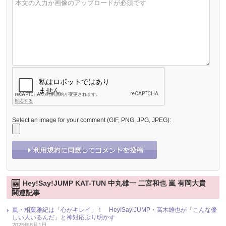
Select an image for your comment (GIF, PNG, JPG, JPEG):
Hey!Say!JUMP KAT-TUN 中丸雄一 二宮和也 嵐 有岡大貴
関連記事
嵐・相葉雅紀は「心がキレイ」！ Hey!Say!JUMP・高木雄也が「こんな優
しい人いるんだ」と神対応ぶり明かす
2025年8月1日