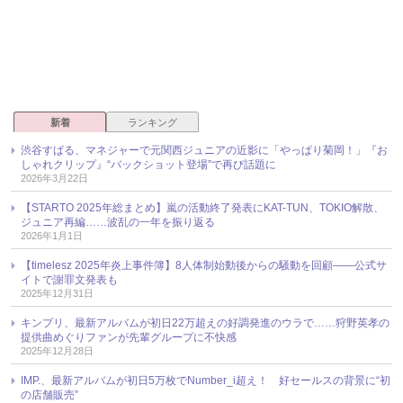
新着
ランキング
渋谷すばる、マネジャーで元関西ジュニアの近影に「やっぱり菊岡！」『お
しゃれクリップ』“バックショット登場”で再び話題に
2026年3月22日
【STARTO 2025年総まとめ】嵐の活動終了発表にKAT-TUN、TOKIO解散、
ジュニア再編……波乱の一年を振り返る
2026年1月1日
【timelesz 2025年炎上事件簿】8人体制始動後からの騒動を回顧――公式サ
イトで謝罪文発表も
2025年12月31日
キンプリ、最新アルバムが初日22万超えの好調発進のウラで……狩野英孝の
提供曲めぐりファンが先輩グループに不快感
2025年12月28日
IMP.、最新アルバムが初日5万枚でNumber_i超え！ 好セールスの背景に“初
の店舗販売”