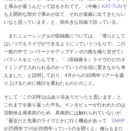
と厚みが違うんだって話をされてて。（中略）
KAT-TUN
で
も人間的な部分で厚みが出て、それが楽曲に出てきたらい
いなと思っています」と、前向きな目線で語っている。
またニューシングルの収録曲については、「僕らとして
はいつでもライヴができるようにっていうつもりで、この
一枚の中で（バラードやアップテンポの曲を織り交ぜて）
バランスをとったんです」「（収録曲を）ライヴのどのタ
イミングで入れられるのかっていうのを頭に置きながら考
えました」と説明しており、4月からの10周年ツアーを盛
り上げるために検討を重ねたものとのこと。
そして「この10年は山あり谷ありだったと思います」と、
これまでを振り返った中丸。インタビューが行われたのは
活動休止発表前のため、具体的には触れられていないが、
「最近だと先輩のライヴとかに行く機会があって、
SMAP
が25周年で
V6
が20周年っていうのを聞くと、俺らもまだ