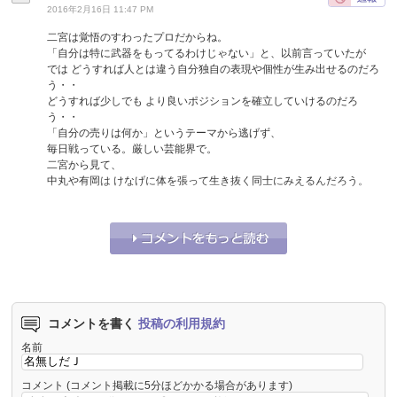
2016年2月16日 11:47 PM
二宮は覚悟のすわったプロだからね。
「自分は特に武器をもってるわけじゃない」と、以前言っていたが
では どうすれば人とは違う自分独自の表現や個性が生み出せるのだろ
う・・
どうすれば少しでも より良いポジションを確立していけるのだろ
う・・
「自分の売りは何か」というテーマから逃げず、
毎日戦っている。厳しい芸能界で。
二宮から見て、
中丸や有岡は けなげに体を張って生き抜く同士にみえるんだろう。
それな！
29
うーん…
0
コメントを書く
投稿の利用規約
名前
コメント
(コメント掲載に5分ほどかかる場合があります)