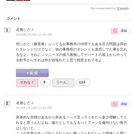
Recommended by
コメント
名無しだＪ
2016年2月16日 11:50 AM
何にかと（被害者）ぶってるが事務所の功罪でもある圧力問題は辞め
たタレントだけでなく、他の事務所のタレントも迷惑してた事を忘れ
るなよ。それにジャニーズの後ろ盾無しでデパートの屋上からやって
る歌手からすれば何が頑張れだと思う程恵まれてるよ
それな！
9
うーん…
114
名無しだＪ
2016年2月16日 12:34 PM
具体的な目標があるから辞める！って言ってくれたら多少理解してく
れると思うんだよね。嘘だとしてもなるべくファンを傷付けない努力
はしないと。
ニノの言葉が去って行く人なんかに構ってられないって意味にも聞こ