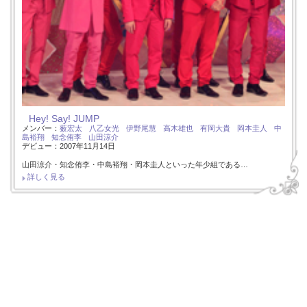
Hey! Say! JUMP
メンバー：
薮宏太
八乙女光
伊野尾慧
高木雄也
有岡大貴
岡本圭人
中
島裕翔
知念侑李
山田涼介
デビュー：2007年11月14日
山田涼介・知念侑李・中島裕翔・岡本圭人といった年少組である…
詳しく見る