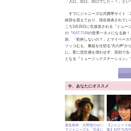
「入口、出口、田口でした～！」とい
すでにジャニーズ公式携帯サイト「Joh
終回を迎えており、現在発表されてい
ころ3月25日に生放送される『ミュ
の『
KAT-TUN
の世界一タメになる旅！
前、「乾杯しないの？」とマイペース
ツッコむも、番組を仕切る“天の声”か
に。変に悲壮感を漂わせず、笑顔で去
となる『ミュージックステーション』
今、あなたにオススメ
屋良朝幸、大野智のせい
【ジャニーズ
でジャニーズを「完全に
集】KAT-TU