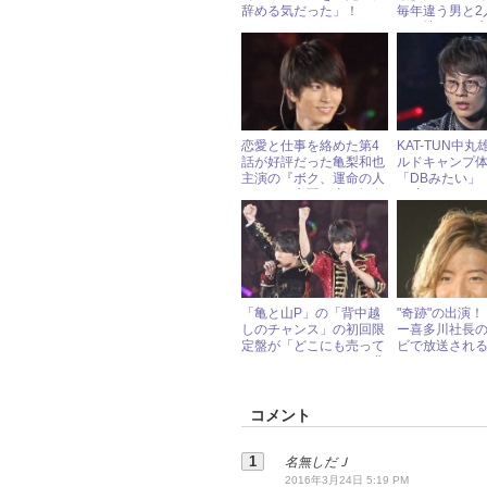
辞める気だった」！
毎年違う男と2
ート地へ＆一
NEWS加藤シ
恋愛と仕事を絡めた第4
KAT-TUN中
話が好評だった亀梨和也
ルドキャンプ
主演の『ボク、運命の人
「DBみたい」
です』、心配は山下智久
タ映えする」と
の演技!?
節”炸裂
「亀と山P」の「背中越
"奇跡"の出演
しのチャンス」の初回限
ー喜多川社長
定盤が「どこにも売って
ビで放送され
いない」とファンから悲
鳴
コメント
名無しだＪ
2016年3月24日 5:19 PM