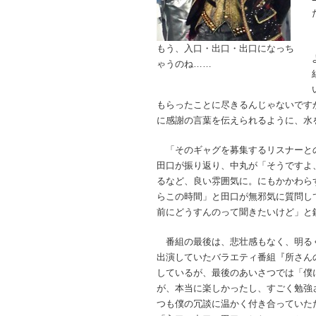
もう、入口・出口・出口になっち
ゃうのね……
もらったことに尽きるんじゃないです
に感謝の言葉を伝えられるように、水
「そのギャグを募集するリスナーと
田口が振り返り、中丸が「そうですよ
るなど、良い雰囲気に。にもかかわら
らこの時間」と田口が無邪気に質問し
前にどうすんのって聞きたいけど」と
番組の最後は、悲壮感もなく、明るくリ
出演していたバラエティ番組『所さんの
しているが、最後のあいさつでは「僕
が、本当に楽しかったし、すごく勉強
つも僕の冗談に温かく付き合っていた