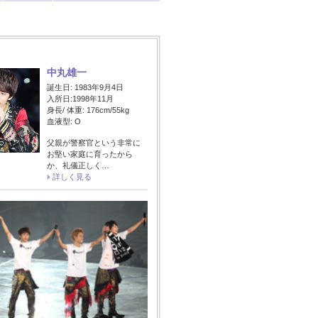
中丸雄一
誕生日: 1983年9月4日
入所日:1998年11月
身長/ 体重: 176cm/55kg
血液型: O
父親が警察官という非常に
お堅い家庭に育ったから
か、礼儀正しく…
詳しく見る