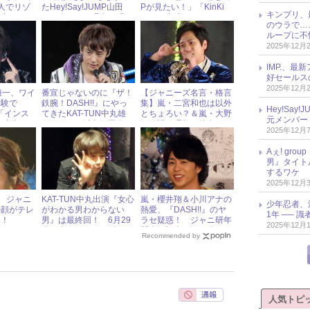
人でリゾ
たHey!Say!JUMP山田
Pが見たい！」「KinKi
キンプリ、
生寝てたい
が、自らその理由を明か
Kidsに出演してほし
のウラで…
ゲアキ
す
い！」とファン白熱
ループに不
2025年12月
IMP.、最
好セールス
2025年12月
丸雄一、ワイ
番宣じゃないのに『ザ！
【ジャニーズ名言・格言
体験で
鉄腕！DASH!!』にやっ
集】嵐・二宮和也は以外
Hey!Sa
「インス
てきたKAT-TUN中丸雄
とちょろい？＆嵐・大野
元メンバー
“中丸
一、TOKIO城島＆国分か
智が語る理想の彼女
2025年12月
ら“愛のあるイジリ”を受
ける
Aぇ! gr
男』タイト
するワケ
2025年12月
！ ジャニ
KAT-TUN中丸出演『女心
嵐・櫻井翔＆小川アナの
少年忍者、
の顔がテレ
がわかる男わからない
熱愛、『DASH!!』のヤ
1年 ── 
る！
男』は最終回！ 6月29
ラセ疑惑！ ジャニ研年
2025年12月
日（金）ジャニーズアイ
間人気記事5位～1位
Recommended by
ドル出演情報
人気トピ