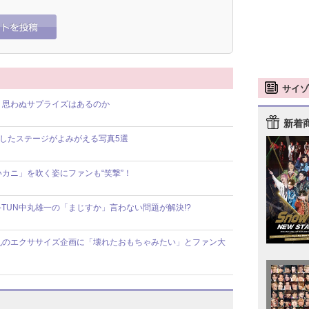
サイゾ
現、思わぬサプライズはあるのか
新着
白熱したステージがよみがえる写真5選
いカニ」を吹く姿にファンも“笑撃”！
-TUN中丸雄一の「まじすか」言わない問題が解決!?
中丸のエクササイズ企画に「壊れたおもちゃみたい」とファン大