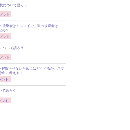
慧について語ろう
メント
Pの後継者はキスマイで、嵐の後継者は
Pなの？
メント
について語ろう
メント
Pを解散させないためにはどうするか、スマ
懸命に考える！
メント
いて語ろう
メント