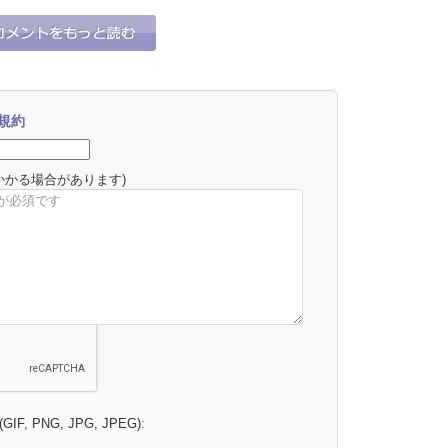
0
0
それな！
うーん…
規約
かかる場合があります)
 (GIF, PNG, JPG, JPEG):