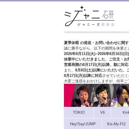
夏季休暇 の発送・お問い合わせに関
誠に勝手ながら、以下の期間を休業と
2026年8月11日(火)~2026年8月16日(日)
休業中にいただきました、ご注文・お
営業再開の8月17日(月)以降、順に対応
また、
8月8日(土)以降にいただいた、
8月17日(月)以降に対応
させていただく
大変ご迷惑をおかけしますが、
何卒ご
TOKIO
V6
Kin
Hey!Say!JUMP
Kis-My-Ft2