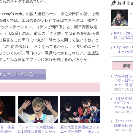
つものギャグで締めていた。
nny’s web」の個人連載ページ「淳之介田口の話」は最
る限りでは、田口の姿がテレビで確認できるのは、残すと
ージックステーション』（テレビ朝日系）と、同日深夜放送
』（TBS系）のみ。前回の『タメ旅』では企画を始める直
KinKi K
顔になる写
な発言をした田口に中丸が「辞める人間って強いよね」と
ら「2年前の倍おもしろくなってるからね」と笑いのムード
Hey!Sa
しまったの
っていくのが、田口のプロ意識なのかもしれない。生放送
ではどんな言葉でファンに別れを告げるのだろうか。
新着
渋谷すばる
「やっぱり
ョット登場
2026年3月2
【START
KAT-TU
年を振り返
2026年1月1
【timel
騒動を回顧
名言・格言
『ジャニーズ大運動会』
夏の大型音楽番組はジャ
2025年12月
N中丸雄一、
に1競技も参加しなかっ
ニーズ一色!? 「亀と山