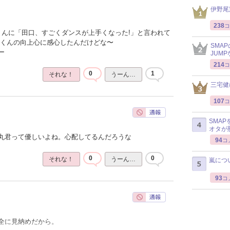
伊野尾
238
コ
くんに「田口、すごくダンスが上手くなった!」と言われて
口くんの向上心に感心したんだけどな〜
SMA
ー
JUM
214
コ
0
1
それな！
うーん…
三宅健
107
コ
SMA
オタが
丸君って優しいよね。心配してるんだろうな
94
コ
0
0
それな！
うーん…
嵐につ
93
コ
全に見納めだから。