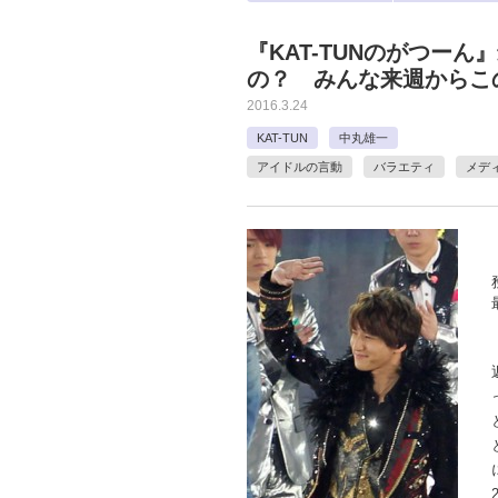
『KAT-TUNのがつー
の？ みんな来週からこ
2016.3.24
KAT-TUN
中丸雄一
アイドルの言動
バラエティ
メデ