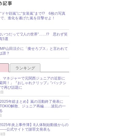
“ドヤ顔嵐”に“女装嵐”まで!? 6枚の写真
で、進化を遂げた嵐を目撃せよ！
idsはいつだって“2人の世界”……!? 思わず笑
真5選
y!JUMP山田涼介に「痩せろブス」と言われて
は誰？
ランキング
、マネジャーで元関西ジュニアの近影に
菊岡！」『おしゃれクリップ』“バックシ
”で再び話題に
2日
O 2025年総まとめ】嵐の活動終了発表に
N、TOKIO解散、ジュニア再編……波乱の一
る
日
esz 2025年炎上事件簿】8人体制始動後からの
――公式サイトで謝罪文発表も
31日