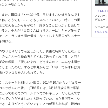
たことを明かした。
KAT-T
また、田口は「やっぱり僕、ラジオすごい好きなんです
メンバー
よね。どうでもいいこともしゃべっていいし、特にこの番
デビュー：2
組はなんもしがらみがなく、好きなことばっか」と話して
ジャニーズ
いると、中丸が「田口くんは（リスナーに）ギャグ作って
詳しく見
か」と、ラジオ出演が最後になってしまう田口がリスナー
を向ける。
のやりとりだけでも楽しかった、貴重な時間だったな」と
、みなさん一生懸命考えてくれて送ってくれてる」と答え
ず次の瞬間、「優しいよね。どうすんの？ みんな来週か
てしまったのだ。すると中丸からは「いや、てかオレはお
鋭いツッコミを入れられていた。
スナーとお別れした田口。2014年10月からレギュラー
ニッポンの出番』（TBS系）は、3月15日放送回で卒業
にとって初めてのゴールデンでのレギュラーだったんです
させていただきました」と語っていた。また共演者へ「い
だき、ありがとうございます」との感謝も忘れず、最後は