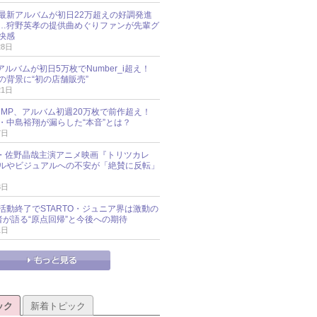
最新アルバムが初日22万超えの好調発進
…狩野英孝の提供曲めぐりファンが先輩グ
快感
28日
新アルバムが初日5万枚でNumber_i超え！
の背景に“初の店舗販売”
21日
y!JUMP、アルバム初週20万枚で前作超え！
・中島裕翔が漏らした“本音”とは？
7日
oup・佐野晶哉主演アニメ映画『トリツカレ
ルやビジュアルへの不安が「絶賛に反転」
3日
活動終了でSTARTO・ジュニア界は激動の
識者が語る“原点回帰”と今後への期待
1日
ック
新着トピック