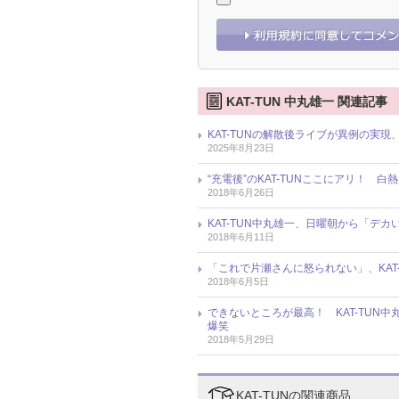
KAT-TUN 中丸雄一 関連記事
KAT-TUNの解散後ライブが異例の実
2025年8月23日
“充電後”のKAT-TUNここにアリ！ 
2018年6月26日
KAT-TUN中丸雄一、日曜朝から「デカ
2018年6月11日
「これで片瀬さんに怒られない」、KAT
2018年6月5日
できないところが最高！ KAT-TUN
爆笑
2018年5月29日
KAT-TUNの関連商品