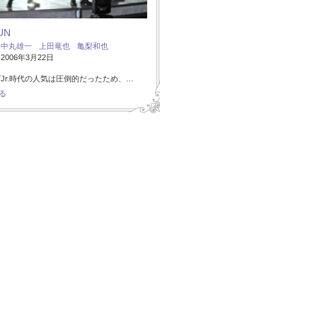
UN
：
中丸雄一
上田竜也
亀梨和也
006年3月22日
Jr.時代の人気は圧倒的だったため、…
る