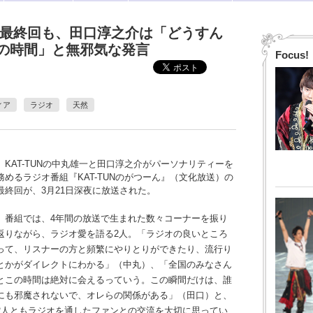
ん』最終回も、田口淳之介は「どうすん
の時間」と無邪気な発言
Focus!
ィア
ラジオ
天然
KAT-TUNの中丸雄一と田口淳之介がパーソナリティーを
務めるラジオ番組『KAT-TUNのがつーん』（文化放送）の
最終回が、3月21日深夜に放送された。
番組では、4年間の放送で生まれた数々コーナーを振り
返りながら、ラジオ愛を語る2人。「ラジオの良いところ
って、リスナーの方と頻繁にやりとりができたり、流行り
とかがダイレクトにわかる」（中丸）、「全国のみなさん
とこの時間は絶対に会えるっていう。この瞬間だけは、誰
にも邪魔されないで、オレらの関係がある」（田口）と、
2人ともラジオを通したファンとの交流を大切に思ってい