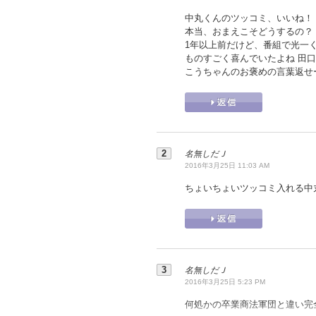
中丸くんのツッコミ、いいね！
本当、おまえこそどうするの？
1年以上前だけど、番組で光一
ものすごく喜んでいたよね 田
こうちゃんのお褒めの言葉返せ
名無しだＪ
2016年3月25日 11:03 AM
ちょいちょいツッコミ入れる中
名無しだＪ
2016年3月25日 5:23 PM
何処かの卒業商法軍団と違い完