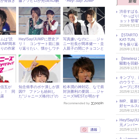
人が骨抜き
藤アツヒロが光GENJI解
『Hey! Say! JUMP
新着
散当時の切ない胸中を明
Love Makes the World』
かす
の中身をチラ見せ
渋谷すばる
「やっぱり
ョット登場
2026年3月2
【START
ムは“読
Hey!Say!JUMPに歴史ア
写真嫌いなのに……ジャ
KAT-TU
!JUMP岡本
リ！ コンサート前に振
ニー社長が岡本健一・圭
年を振り返
入りの作家
り返りたい、懐かしワチ
人親子の間にチョコンと
2026年1月1
!?
ャワチャフォト5選
座って写真撮影！
【timel
騒動を回顧
2025年12月
キンプリ、
のウラで…
ループに不
上信五が
知念侑李のボケ潰しが原
松本潤の神対応、なで肩
た」！ 同
因!? ファンも紛糾し
対決勝利の要因……ジャ
2025年12月
暴露
た“ジャニーズ格付け”の
ニーズWESTが明かす
真相
『VS嵐』の裏側
IMP.、最
Recommended by
好セールス
2025年12月
Hey!Sa
元メンバー
2025年12月
Aぇ! gr