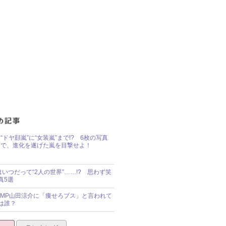
“ドヤ顔嵐”に“女装嵐”まで!? 6枚の写真
で、進化を遂げた嵐を目撃せよ！
idsはいつだって“2人の世界”……!? 思わず笑
真5選
y!JUMP山田涼介に「痩せろブス」と言われて
は誰？