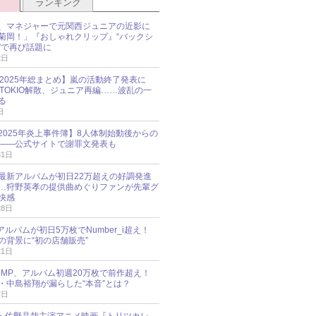
ランキング
、マネジャーで元関西ジュニアの近影に
菊岡！」『おしゃれクリップ』“バックシ
”で再び話題に
2日
O 2025年総まとめ】嵐の活動終了発表に
N、TOKIO解散、ジュニア再編……波乱の一
る
日
esz 2025年炎上事件簿】8人体制始動後からの
――公式サイトで謝罪文発表も
31日
最新アルバムが初日22万超えの好調発進
…狩野英孝の提供曲めぐりファンが先輩グ
快感
28日
新アルバムが初日5万枚でNumber_i超え！
の背景に“初の店舗販売”
21日
y!JUMP、アルバム初週20万枚で前作超え！
・中島裕翔が漏らした“本音”とは？
7日
oup・佐野晶哉主演アニメ映画『トリツカレ