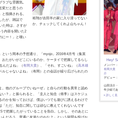
ブラブな雰囲気。
近変だと思うの
」と指摘される。
裕翔が吉田羊の家に入り浸ってない
したが、雑誌で
か、チェックしてくれよ山ちゃん！
聞いた時は、さすが
う内容を聞いた2
のにー！」と嘆い
いう岡本の予想通り、「myojo」2016年4月号（集英
Hey! 
、おたがいがどこにいるのか、ケータイで把握してるらし
メンバー
かるんだよね」（
有岡大貴
）、「それ、すごいね」（
高木雄
有岡大貴
ベルじゃないよね」（有岡）との会話が繰り広げられたの
介
デビュー：2
山田涼介
よ。他のグループでいねーぜ」と自らの行動を異常と認め
年少組で
ない？」と振られると、「圭人と知念（侑李）はスケジュ
詳しく見
るのかを知っておけば、僕はいつでも遊びに誘えるわけで
は「ただ、知念に関しては頑なに教えてくれないんです
PSで把握したがっていることを告白。しかし、そのあとに
いんだろう。普通に友達なのかな？」という疑問を投げか