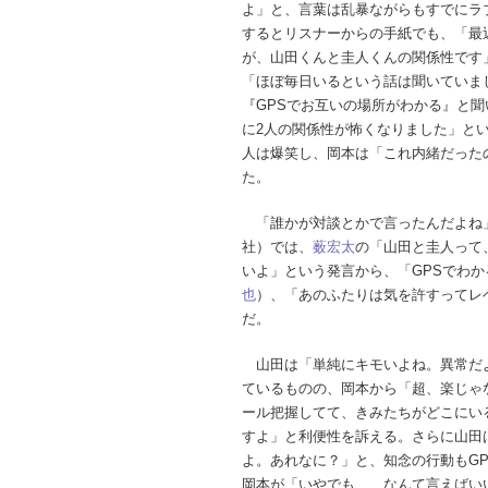
よ」と、言葉は乱暴ながらもすでにラ
するとリスナーからの手紙でも、「最
が、山田くんと圭人くんの関係性です
「ほぼ毎日いるという話は聞いていま
『GPSでお互いの場所がわかる』と
に2人の関係性が怖くなりました」とい
人は爆笑し、岡本は「これ内緒だった
た。
「誰かが対談とかで言ったんだよね」と
社）では、
薮宏太
の「山田と圭人って
いよ」という発言から、「GPSでわ
也
）、「あのふたりは気を許すってレ
だ。
山田は「単純にキモいよね。異常だ
ているものの、岡本から「超、楽じゃ
ール把握してて、きみたちがどこにい
すよ」と利便性を訴える。さらに山田
よ。あれなに？」と、知念の行動もG
岡本が「いやでも……なんて言えばい