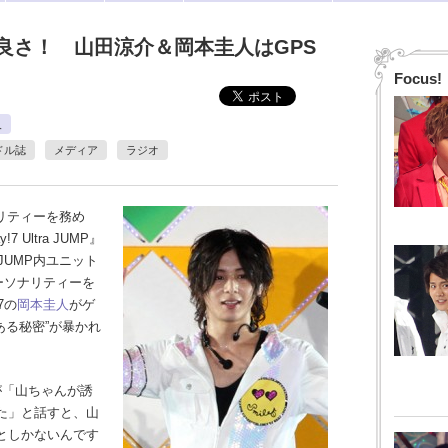
良さ！ 山田涼介＆岡本圭人はGPS
Focus!
人
ドル誌
メディア
ラジオ
リティーを務め
 Ultra JUMP』
!JUMP内ユニット
パーソナリティーを
7の
岡本圭人
がゲ
ある秘密”が暴かれ
「山ちゃんが誘
た」と話すと、山
としかないんです