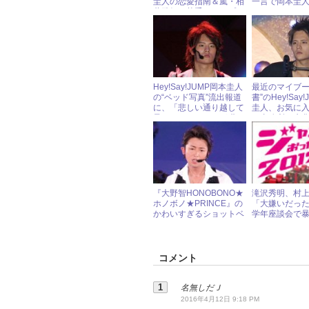
圭人の恋愛指南＆嵐・相
一言で岡本圭
葉雅紀の苦手なタイプと
に！
は？
Hey!Say!JUMP岡本圭人
最近のマイブー
の“ベッド写真”流出報道
書”のHey!Say
に、「悲しい通り越して
圭人、お気に
呆れる」とファンが嘆く
は事務所の先輩
ワケ
『大野智HONOBONO★
滝沢秀明、村
ホノボノ★PRINCE』の
「大嫌いだっ
かわいすぎるショットベ
学年座談会で
スト5
コメント
名無しだＪ
2016年4月12日 9:18 PM