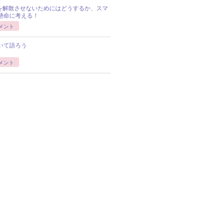
Pを解散させないためにはどうするか、スマ
懸命に考える！
メント
いて語ろう
メント