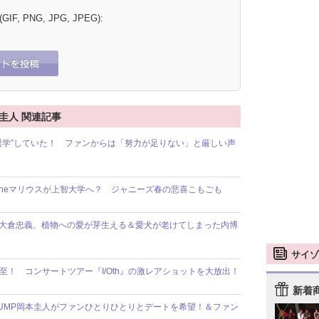
 (GIF, PNG, JPG, JPEG):
岡本圭人 関連記事
学を“退学”していた！ ファンからは「努力が足りない」と厳しい声
exy Zoneマリウスが上智大学へ？ ジャニーズ春の悲喜こもごも
大倉忠義、植物への愛が芽生える＆愛犬が老けてしまった内博
サイゾ
ン必至！ コンサートツアー『I/Oth』の激レアショットを大放出！
新着
y!JUMP岡本圭人がファンひとりひとりとデートを希望！＆ファン