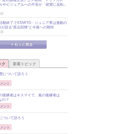
ルやビジュアルへの不安が「絶賛に反転」
3日
活動終了でSTARTO・ジュニア界は激動の
識者が語る“原点回帰”と今後への期待
1日
ック
新着トピック
慧について語ろう
メント
Pの後継者はキスマイで、嵐の後継者は
Pなの？
メント
について語ろう
メント