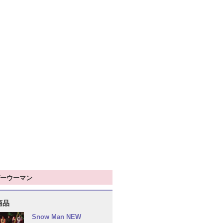
ーウーマン
商品
Snow Man NEW