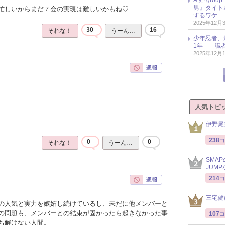
男』タイト
忙しいからまだ７会の実現は難しいかもね♡
するワケ
2025年12月
30
16
それな！
うーん…
少年忍者、
1年 ── 
2025年12月
人気トピ
伊野尾
238
コ
0
0
それな！
うーん…
SMA
JUM
214
コ
三宅健
の人気と実力を嫉妬し続けているし、未だに他メンバーと
の問題も、メンバーとの結束が固かったら起きなかった事
107
コ
ち解けない人間。