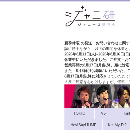
夏季休暇 の発送・お問い合わせに関
誠に勝手ながら、以下の期間を休業と
2026年8月11日(火)~2026年8月16日(日)
休業中にいただきました、ご注文・お
営業再開の8月17日(月)以降、順に対応
また、
8月8日(土)以降にいただいた、
8月17日(月)以降に対応
させていただく
大変ご迷惑をおかけしますが、
何卒ご
TOKIO
V6
Kin
Hey!Say!JUMP
Kis-My-Ft2