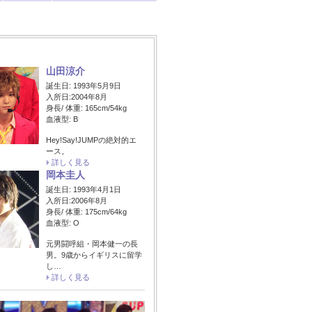
山田涼介
誕生日: 1993年5月9日
入所日:2004年8月
身長/ 体重: 165cm/54kg
血液型: B
Hey!Say!JUMPの絶対的エ
ース。
詳しく見る
岡本圭人
誕生日: 1993年4月1日
入所日:2006年8月
身長/ 体重: 175cm/64kg
血液型: O
元男闘呼組・岡本健一の長
男。9歳からイギリスに留学
し…
詳しく見る