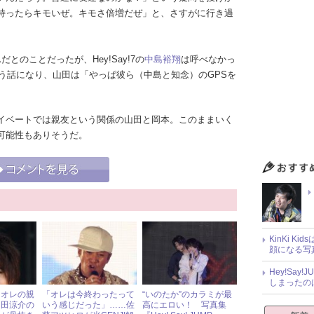
持ったらキモいぜ。キモさ倍増だぜ」と、さすがに行き過
のことだったが、Hey!Say!7の
中島裕翔
は呼べなかっ
いう話になり、山田は「やっぱ彼ら（中島と知念）のGPSを
イベートでは親友という関係の山田と岡本。このままいく
可能性もありそうだ。
KinKi K
顔になる写
Hey!Sa
しまったの
もオレの親
「オレは今終わったって
“いのたか”のカラミが最
山田涼介の
いう感じだった」……佐
高にエロい！ 写真集