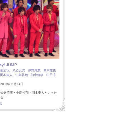
Say! JUMP
：
薮宏太
八乙女光
伊野尾慧
高木雄也
岡本圭人
中島裕翔
知念侑李
山田涼
007年11月14日
・知念侑李・中島裕翔・岡本圭人といった
ある…
る