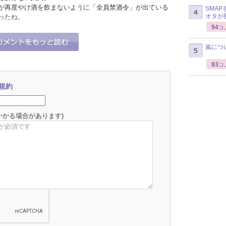
が再度やけ酒を飲まないように「全員禁酒令」が出ている
SMA
オタが
ったね。
94
コ
0
0
それな！
うーん…
嵐につ
93
コ
規約
かかる場合があります)