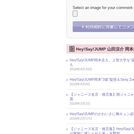
Select an image for your comment
Hey!Say!JUMP 山田涼介 
Hey!Say!JUMP岡本圭人、上智大
も
2018年4月19日
Hey!Say!JUMP岡本“3留”疑惑＆S
2018年4月4日
【ジャニーズ名言・格言集】関ジャニ∞
貴
2018年3月2日
Hey!Say!JUMPのかわいさに胸キュ
2018年2月17日
【ジャニーズ名言・格言集】Hey!Sa
が家族に感じられた嵐・大野智