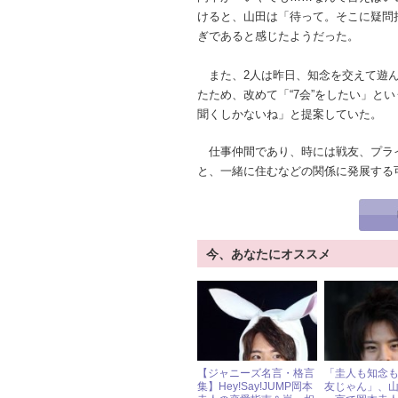
けると、山田は「待って。そこに疑問
ぎであると感じたようだった。
また、2人は昨日、知念を交えて遊んだと
たため、改めて「“7会”をしたい」と
聞くしかないね」と提案していた。
仕事仲間であり、時には戦友、プラ
と、一緒に住むなどの関係に発展する
今、あなたにオススメ
【ジャニーズ名言・格言
「圭人も知念
集】Hey!Say!JUMP岡本
友じゃん」、