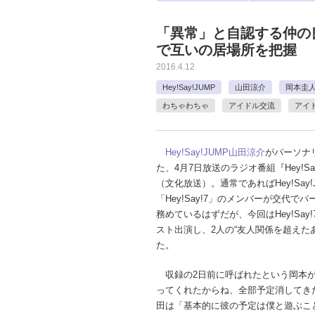
「異常」と自認する仲の
で互いの居場所を把握
2016.4.12
Hey!Say!JUMP
山田涼介
岡本圭
わちゃわちゃ
アイドル交流
アイ
Hey!Say!JUMP
山田涼介
がパーソナ
た、4月7日放送のラジオ番組『Hey!Say!7
（文化放送）。通常であればHey!Say
「Hey!Say!7」のメンバーが交代で
務めているはずだが、今回はHey!Say!
スト出演し、2人の“友人関係を超えた
た。
収録の2日前に呼ばれたという岡本が
ってくれたからね、全部予定消してき
田は「基本的に彼の予定は僕と遊ぶこ