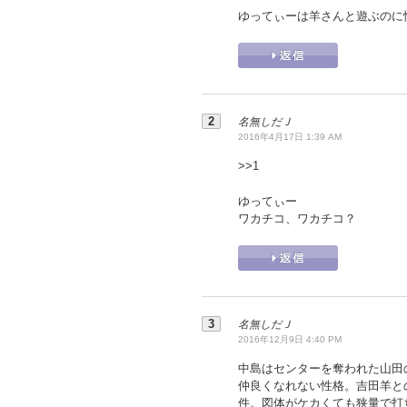
ゆってぃーは羊さんと遊ぶのに
名無しだＪ
2016年4月17日 1:39 AM
>>
1
ゆってぃー
ワカチコ、ワカチコ？
名無しだＪ
2016年12月9日 4:40 PM
中島はセンターを奪われた山田
仲良くなれない性格。吉田羊と
件。図体がケカくても狭量で打