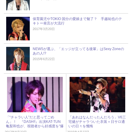
保育園児やTOKIO 国分の愛娘まで魅了？ 手越祐也のテ
キトー発言が大流行
2017年3月20日
NEWSが選ぶ、「エッジが立ってる後輩」はSexy Zoneの
あの人!?
2015年6月22日
「“チャラい人”だと思ってごめ
「あれはなんだったんだろう」V6三
ん」！ 『DASH!!』出演KAT-TUN
宅健がチャラついた衣装＋日サロ通
亀梨和也が、視聴者から好感度を“爆
いの日々を懺悔
上げ”したワケ
2017年8月22日
2015年4月27日