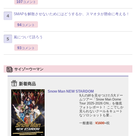
107
コメント
SMAPを解散させないためにはどうするか、スマオタが懸命に考える！
94
コメント
嵐について語ろう
93
コメント
サイゾーウーマン
新着商品
Snow Man NEW STARDOM
9人の絆を見せつけた5大ドー
ムツアー「Snow Man Dome
Tour 2025-2026 ON」を徹底
フォトレポート！ ここでしか
見られないクール＆キュート
なソロショットも要...
一般書籍 :
¥1600
+税