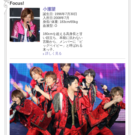
Focus!
小瀧望
誕生日: 1996年7月30日
入所日:2008年7月
身長/ 体重: 183cm/65kg
血液型: O
180cmを超える高身長と甘
い顔立ち、本能に抗わない
言動から、メンバーに「ビ
ッグベイビー」と呼ばれる
末っ子。
詳しく見る