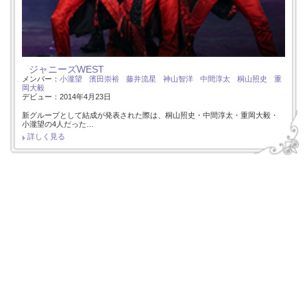
ジャニーズWEST
メンバー：
小瀧望
濱田崇裕
藤井流星
神山智洋
中間淳太
桐山照史
重
岡大毅
デビュー：2014年4月23日
新グループとして結成が発表された際は、桐山照史・中間淳太・重岡大毅・
小瀧望の4人だった…
詳しく見る