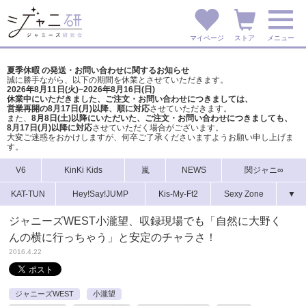
マイページ
ストア
メニュー
夏季休暇 の発送・お問い合わせに関するお知らせ
誠に勝手ながら、以下の期間を休業とさせていただきます。
2026年8月11日(火)~2026年8月16日(日)
休業中にいただきました、ご注文・お問い合わせにつきましては、
営業再開の8月17日(月)以降、順に対応
させていただきます。
また、
8月8日(土)以降にいただいた、ご注文・
お問い合わせにつきましても、
8月17日(月)以降に対応
させていただく場合がございます。
大変ご迷惑をおかけしますが、
何卒ご了承くださいますようお願い申し上げま
す。
V6
KinKi Kids
嵐
NEWS
関ジャニ∞
KAT-TUN
Hey!Say!JUMP
Kis-My-Ft2
Sexy Zone
▼
ジャニーズWEST小瀧望、収録現場でも「自然に大野く
んの横に行っちゃう」と安定のチャラさ！
2016.4.22
ジャニーズWEST
小瀧望