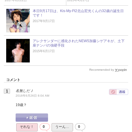
本日9月17日は、Kis-My-Ft2北山宏光くんの32歳の誕生日
です！
2017年9月17日
アレクサンダーに感化されたNEWS加藤シゲアキが、土下
座ナンパの強硬手段
2015年6月17日
Recommended by
コメント
名無しだＪ
2016年6月26日 8:04 AM
19歳？
それな！
0
うーん…
0