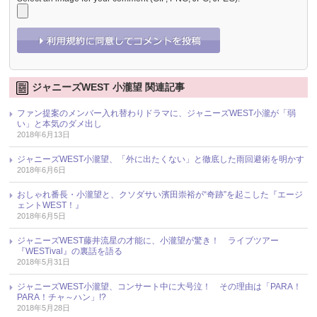
ジャニーズWEST 小瀧望 関連記事
ファン提案のメンバー入れ替わりドラマに、ジャニーズWEST小瀧が「弱
い」と本気のダメ出し
2018年6月13日
ジャニーズWEST小瀧望、「外に出たくない」と徹底した雨回避術を明かす
2018年6月6日
おしゃれ番長・小瀧望と、クソダサい濱田崇裕が“奇跡”を起こした『エージ
ェントWEST！』
2018年6月5日
ジャニーズWEST藤井流星の才能に、小瀧望が驚き！ ライブツアー
『WESTival』の裏話を語る
2018年5月31日
ジャニーズWEST小瀧望、コンサート中に大号泣！ その理由は「PARA！
PARA！チャ～ハン」!?
2018年5月28日