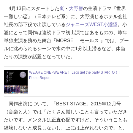
4月13日にスタートした
嵐
・
大野智
の主演ドラマ『世界
一難しい恋』（日本テレビ系）に、大野演じるホテル会社
社長の部下役で出演している
ジャニーズWEST
小瀧望
。小
瀧にとって同作は連続ドラマ初出演ではあるものの、昨年
単独主演を務めた舞台『MORSE -モールス-』では、プー
ルに沈められるシーンで水の中に1分以上潜るなど、体当
たりの演技が話題となっていた。
WE ARE ONE -WE ARE！ Let's get the party STARTO！！
Photo Report-
同作出演について、「BEST STAGE」2015年12月号
（音楽と人）では「たくさん厳しいことも言っていただき
たいです。メンタルは正直心配ですけど、そういうことも
経験しないと成長しないし、上には上がれないので」と、