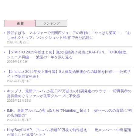
新着
ランキング
渋谷すばる、マネジャーで元関西ジュニアの近影に「やっぱり菊岡！」『お
しゃれクリップ』“バックショット登場”で再び話題に
2026年3月22日
【STARTO 2025年総まとめ】嵐の活動終了発表にKAT-TUN、TOKIO解散、
ジュニア再編……波乱の一年を振り返る
2026年1月1日
【timelesz 2025年炎上事件簿】8人体制始動後からの騒動を回顧――公式サ
イトで謝罪文発表も
2025年12月31日
キンプリ、最新アルバムが初日22万超えの好調発進のウラで……狩野英孝の
提供曲めぐりファンが先輩グループに不快感
2025年12月28日
IMP.、最新アルバムが初日5万枚でNumber_i超え！ 好セールスの背景に“初
の店舗販売”
2025年12月21日
Hey!Say!JUMP、アルバム初週20万枚で前作超え！ 元メンバー・中島裕翔
が漏らした“本音”とは？