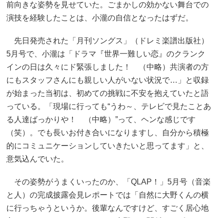
前向きな姿勢を見せていた。ごまかしの効かない舞台での
演技を経験したことは、小瀧の自信となったはずだ。
先日発売された「月刊ソングス」（ドレミ楽譜出版社）
5月号で、小瀧は「ドラマ『世界一難しい恋』のクランク
インの日は久々にド緊張しました！ （中略）共演者の方
にもスタッフさんにも親しい人がいない状況で…」と収録
が始まった当初は、初めての挑戦に不安を抱えていたと語
っている。「現場に行っても“うわ～、テレビで見たことあ
る人達ばっかりや！ （中略）”って、ヘンな感じです
（笑）。でも長いお付き合いになりますし、自分から積極
的にコミュニケーションしていきたいと思ってます」と、
意気込んでいた。
その姿勢がうまくいったのか、「QLAP！」5月号（音楽
と人）の完成披露会見レポートでは「自然に大野くんの横
に行っちゃうというか。後輩なんですけど、すごく居心地