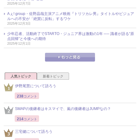
2025年12月7日
Aぇ! group・佐野晶哉主演アニメ映画『トリツカレ男』タイトルやビジュア
ルへの不安が「絶賛に反転」するワケ
2025年12月3日
少年忍者、活動終了でSTARTO・ジュニア界は激動の1年 ── 識者が語る“原
点回帰”と今後への期待
2025年12月1日
人気トピック
新着トピック
伊野尾慧について語ろう
238
コメント
SMAPの後継者はキスマイで、嵐の後継者はJUMPなの？
214
コメント
三宅健について語ろう