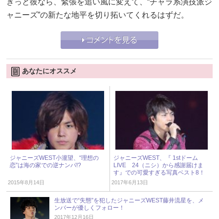
きっと彼なら、緊張を追い風に変えて、“チャラ系演技派ジ
ャニーズ”の新たな地平を切り拓いてくれるはずだ。
あなたにオススメ
ジャニーズWEST小瀧望、“理想の
ジャニーズWEST、『 1stドーム
恋”は海の家での逆ナンパ!?
LIVE 24（ニシ）から感謝届けま
す』での可愛すぎる写真ベスト8！
2015年8月14日
2017年6月13日
生放送で“失態”を犯したジャニーズWEST藤井流星を、メ
ンバーが優しくフォロー！
2017年12月16日