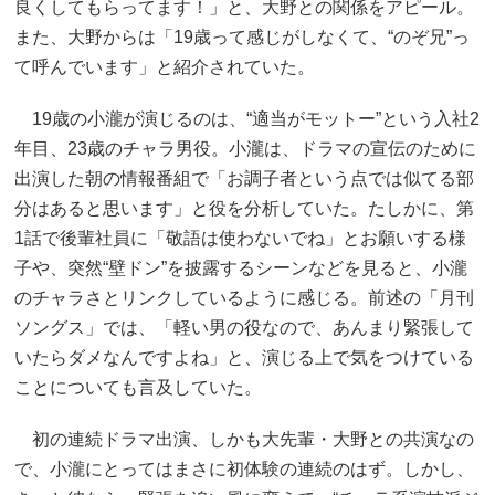
良くしてもらってます！」と、大野との関係をアピール。
また、大野からは「19歳って感じがしなくて、“のぞ兄”っ
て呼んでいます」と紹介されていた。
19歳の小瀧が演じるのは、“適当がモットー”という入社2
年目、23歳のチャラ男役。小瀧は、ドラマの宣伝のために
出演した朝の情報番組で「お調子者という点では似てる部
分はあると思います」と役を分析していた。たしかに、第
1話で後輩社員に「敬語は使わないでね」とお願いする様
子や、突然“壁ドン”を披露するシーンなどを見ると、小瀧
のチャラさとリンクしているように感じる。前述の「月刊
ソングス」では、「軽い男の役なので、あんまり緊張して
いたらダメなんですよね」と、演じる上で気をつけている
ことについても言及していた。
初の連続ドラマ出演、しかも大先輩・大野との共演なの
で、小瀧にとってはまさに初体験の連続のはず。しかし、