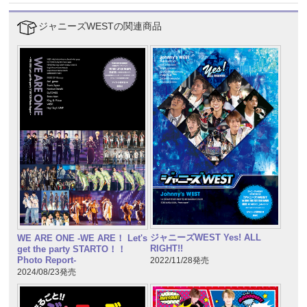
ジャニーズWESTの関連商品
ジャニーズWEST Yes! ALL
WE ARE ONE -WE ARE！ Let's
RIGHT!!
get the party STARTO！！
Photo Report-
2022/11/28発売
2024/08/23発売