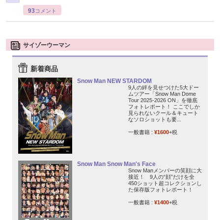
93
コメント
サイゾーウーマン
新着商品
Snow Man NEW STARDOM
9人の絆を見せつけた5大ドー
ムツアー「Snow Man Dome
Tour 2025-2026 ON」を徹底
フォトレポート！ ここでしか
見られないクール＆キュート
なソロショットも要...
一般書籍 :
¥1600
+税
Snow Man Snow Man's Face
Snow Manメンバーの笑顔に大
接近！ 9人の“顔”だけを全
450ショット超コレクションし
た保存版フォトレポート！
一般書籍 :
¥1400
+税