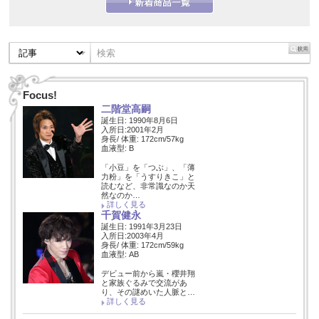
Focus!
二階堂高嗣
誕生日: 1990年8月6日
入所日:2001年2月
身長/ 体重: 172cm/57kg
血液型: B
「小豆」を「つぶ」、「薄
力粉」を「うすりきこ」と
読むなど、非常識なのか天
然なのか…
詳しく見る
千賀健永
誕生日: 1991年3月23日
入所日:2003年4月
身長/ 体重: 172cm/59kg
血液型: AB
デビュー前から嵐・櫻井翔
と家族ぐるみで交流があ
り、その謎めいた人脈と…
詳しく見る