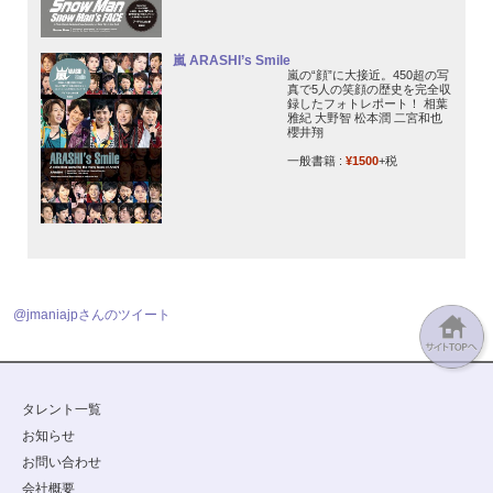
嵐 ARASHI’s Smile
嵐の“顔”に大接近。450超の写
真で5人の笑顔の歴史を完全収
録したフォトレポート！ 相葉
雅紀 大野智 松本潤 二宮和也
櫻井翔
一般書籍 :
¥1500
+税
@jmaniajpさんのツイート
タレント一覧
お知らせ
お問い合わせ
会社概要