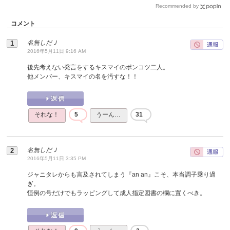
Recommended by
コメント
名無しだＪ
2016年5月11日 9:16 AM
後先考えない発言をするキスマイのポンコツ二人。
他メンバー、キスマイの名を汚すな！！
それな！
5
うーん…
31
名無しだＪ
2016年5月11日 3:35 PM
ジャニタレからも言及されてしまう『an an』こそ、本当調子乗り過
ぎ。
恒例の号だけでもラッピングして成人指定図書の欄に置くべき。