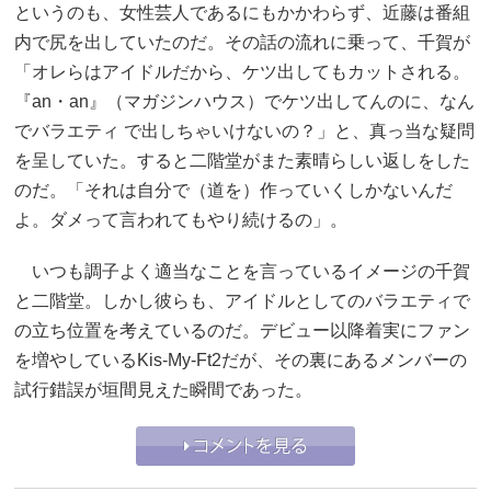
というのも、女性芸人であるにもかかわらず、近藤は番組
内で尻を出していたのだ。その話の流れに乗って、千賀が
「オレらはアイドルだから、ケツ出してもカットされる。
『an・an』（マガジンハウス）でケツ出してんのに、なん
でバラエティ で出しちゃいけないの？」と、真っ当な疑問
を呈していた。すると二階堂がまた素晴らしい返しをした
のだ。「それは自分で（道を）作っていくしかないんだ
よ。ダメって言われてもやり続けるの」。
いつも調子よく適当なことを言っているイメージの千賀
と二階堂。しかし彼らも、アイドルとしてのバラエティで
の立ち位置を考えているのだ。デビュー以降着実にファン
を増やしているKis-My-Ft2だが、その裏にあるメンバーの
試行錯誤が垣間見えた瞬間であった。