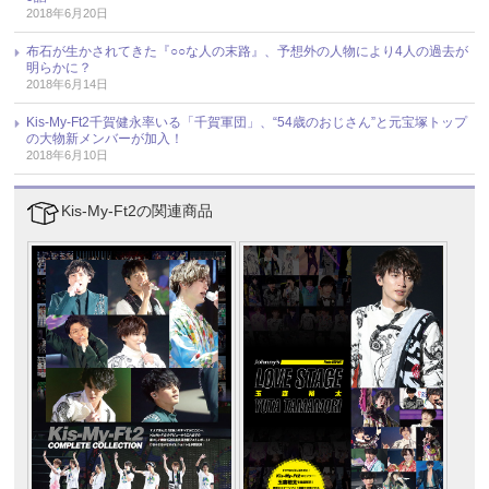
2018年6月20日
布石が生かされてきた『○○な人の末路』、予想外の人物により4人の過去が
明らかに？
2018年6月14日
Kis-My-Ft2千賀健永率いる「千賀軍団」、“54歳のおじさん”と元宝塚トップ
の大物新メンバーが加入！
2018年6月10日
Kis-My-Ft2の関連商品