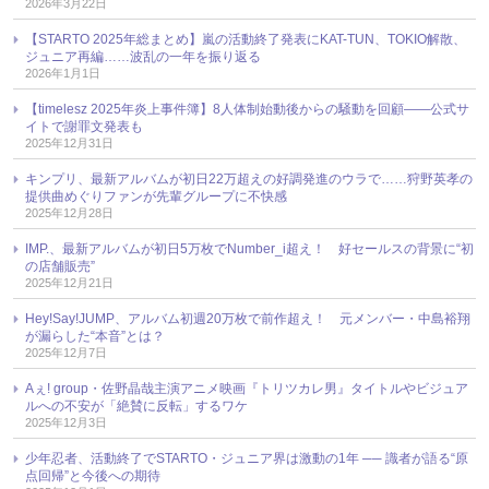
2026年3月22日
【STARTO 2025年総まとめ】嵐の活動終了発表にKAT-TUN、TOKIO解散、
ジュニア再編……波乱の一年を振り返る
2026年1月1日
【timelesz 2025年炎上事件簿】8人体制始動後からの騒動を回顧――公式サ
イトで謝罪文発表も
2025年12月31日
キンプリ、最新アルバムが初日22万超えの好調発進のウラで……狩野英孝の
提供曲めぐりファンが先輩グループに不快感
2025年12月28日
IMP.、最新アルバムが初日5万枚でNumber_i超え！ 好セールスの背景に“初
の店舗販売”
2025年12月21日
Hey!Say!JUMP、アルバム初週20万枚で前作超え！ 元メンバー・中島裕翔
が漏らした“本音”とは？
2025年12月7日
Aぇ! group・佐野晶哉主演アニメ映画『トリツカレ男』タイトルやビジュア
ルへの不安が「絶賛に反転」するワケ
2025年12月3日
少年忍者、活動終了でSTARTO・ジュニア界は激動の1年 ── 識者が語る“原
点回帰”と今後への期待