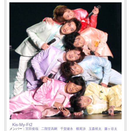
Kis-My-Ft2
メンバー：
宮田俊哉
二階堂高嗣
千賀健永
横尾渉
玉森裕太
藤ヶ谷太