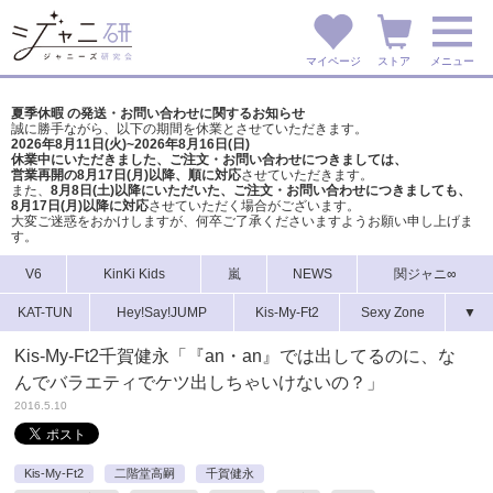
マイページ
ストア
メニュー
夏季休暇 の発送・お問い合わせに関するお知らせ
誠に勝手ながら、以下の期間を休業とさせていただきます。
2026年8月11日(火)~2026年8月16日(日)
休業中にいただきました、ご注文・お問い合わせにつきましては、
営業再開の8月17日(月)以降、順に対応
させていただきます。
また、
8月8日(土)以降にいただいた、ご注文・
お問い合わせにつきましても、
8月17日(月)以降に対応
させていただく場合がございます。
大変ご迷惑をおかけしますが、
何卒ご了承くださいますようお願い申し上げま
す。
V6
KinKi Kids
嵐
NEWS
関ジャニ∞
KAT-TUN
Hey!Say!JUMP
Kis-My-Ft2
Sexy Zone
▼
Kis-My-Ft2千賀健永「『an・an』では出してるのに、な
んでバラエティでケツ出しちゃいけないの？」
2016.5.10
Kis-My-Ft2
二階堂高嗣
千賀健永