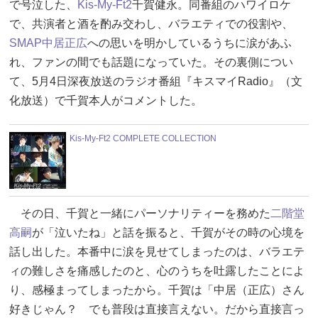
で号泣した、
Kis-My-Ft2
千賀健永。同番組のハワイロケ
で、共演者と酒を酌み交わし、バラエティでの役割や、
SMAP
中居正広
への思いを明かしているうちに涙があふ
れ、ファンの間でも話題になっていた。その裏側につい
て、5月4日深夜放送のラジオ番組『キスマイRadio』（文
化放送）で千賀本人がコメントした。
Kis-My-Ft2 COMPLETE COLLECTION
その日、千賀と一緒にパーソナリティーを務めた
二階堂
高嗣
が「泣いたね」と話を振ると、千賀がその時の心境を
話し出した。本番中に涙を見せてしまったのは、バラエテ
ィの難しさを痛感したのと、心のうちを吐露したことによ
り、感極まってしまったから。千賀は「中居（正広）さん
好きじゃん？ でも普段は直接言えない。だから直接言っ