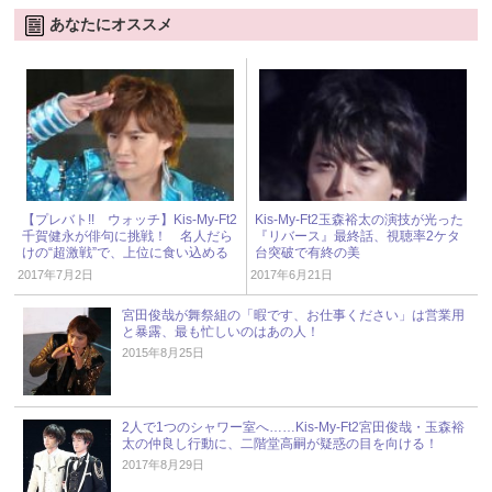
あなたにオススメ
【プレバト!! ウォッチ】Kis-My-Ft2
Kis-My-Ft2玉森裕太の演技が光った
千賀健永が俳句に挑戦！ 名人だら
『リバース』最終話、視聴率2ケタ
けの“超激戦”で、上位に食い込める
台突破で有終の美
か!?
2017年7月2日
2017年6月21日
宮田俊哉が舞祭組の「暇です、お仕事ください」は営業用
と暴露、最も忙しいのはあの人！
2015年8月25日
2人で1つのシャワー室へ……Kis-My-Ft2宮田俊哉・玉森裕
太の仲良し行動に、二階堂高嗣が疑惑の目を向ける！
2017年8月29日