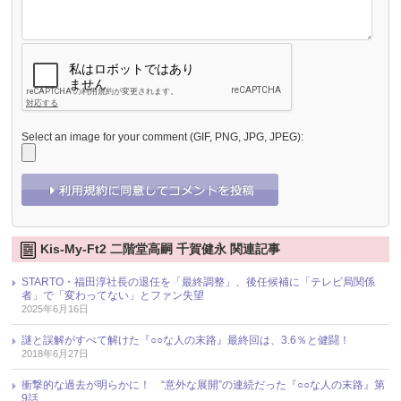
Select an image for your comment (GIF, PNG, JPG, JPEG):
Kis-My-Ft2 二階堂高嗣 千賀健永 関連記事
STARTO・福田淳社長の退任を「最終調整」、後任候補に「テレビ局関係
者」で「変わってない」とファン失望
2025年6月16日
謎と誤解がすべて解けた『○○な人の末路』最終回は、3.6％と健闘！
2018年6月27日
衝撃的な過去が明らかに！ “意外な展開”の連続だった『○○な人の末路』第
9話