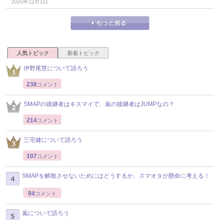
2025年12月1日
人気トピック
新着トピック
伊野尾慧について語ろう
238
コメント
SMAPの後継者はキスマイで、嵐の後継者はJUMPなの？
214
コメント
三宅健について語ろう
107
コメント
SMAPを解散させないためにはどうするか、スマオタが懸命に考える！
94
コメント
嵐について語ろう