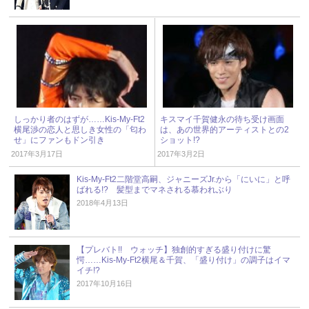
しっかり者のはずが……Kis-My-Ft2
キスマイ千賀健永の待ち受け画面
横尾渉の恋人と思しき女性の「匂わ
は、あの世界的アーティストとの2
せ」にファンもドン引き
ショット!?
2017年3月17日
2017年3月2日
Kis-My-Ft2二階堂高嗣、ジャニーズJr.から「にいに」と呼
ばれる!? 髪型までマネされる慕われぶり
2018年4月13日
【プレバト!! ウォッチ】独創的すぎる盛り付けに驚
愕……Kis-My-Ft2横尾＆千賀、「盛り付け」の調子はイマ
イチ!?
2017年10月16日