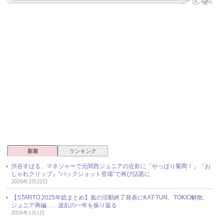
新着
ランキング
渋谷すばる、マネジャーで元関西ジュニアの近影に「やっぱり菊岡！」『お
しゃれクリップ』“バックショット登場”で再び話題に
2026年3月22日
【STARTO 2025年総まとめ】嵐の活動終了発表にKAT-TUN、TOKIO解散、
ジュニア再編……波乱の一年を振り返る
2026年1月1日