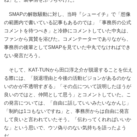
SMAPの解散騒動に対し、当時『シューイチ』で「想像
の範囲内で書いている記事もあるのでは」「事務所の公式
コメントを待つべき」と冷静にコメントしていた中丸は、
ファンから賞賛を浴びた。コメンテーターでありながら、
事務所の後輩としてSMAPを見ていた中丸でなければでき
ない発言だろう。
そして、KAT-TUNから田口淳之介が脱退することを伝え
る際には、「脱退理由と今後の活動ビジョンがあるのかな
いのかが不透明すぎる」「その点について説明したほうが
良いのではと、仲間として思う」とコメントしていた。こ
の発言については、「自由に話していいみたいなかんじ」
「制約は1コもないですね」と、事務所からは自由に発言
して良いと言われていたそう。「伝わってくれればいいか
な」という思いで、ウソ偽りのない気持ちを語ったよう
だ。