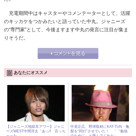
充電期間中はキャスターやコメンテーターとして、活躍
のキッカケをつかみたいと語っていた中丸。ジャニーズ
の“専門家”として、今後ますます中丸の発言に注目が集ま
りそうだ。
あなたにオススメ
【ジャニーズ地獄耳アワー】ジャニ
中居正広、野球取材にKAT-TUN・亀
ーズWEST中間淳太「あっ!! 言っち
梨を“同行”させていた！ 「『勉強
ゃった……」
のために』と呼んでくれた」