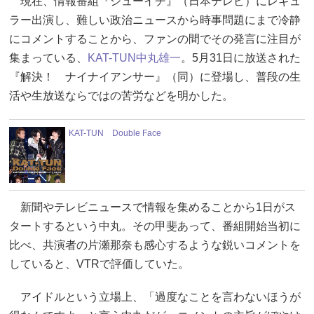
現在、情報番組『シューイチ』（日本テレビ）にレギュ
ラー出演し、難しい政治ニュースから時事問題にまで冷静
にコメントすることから、ファンの間でその発言に注目が
集まっている、
KAT-TUN
中丸雄一
。5月31日に放送された
『解決！ ナイナイアンサー』（同）に登場し、普段の生
活や生放送ならではの苦労などを明かした。
KAT-TUN Double Face
新聞やテレビニュースで情報を集めることから1日がス
タートするという中丸。その甲斐あって、番組開始当初に
比べ、共演者の片瀬那奈も感心するような鋭いコメントを
していると、VTRで評価していた。
アイドルという立場上、「過度なことを言わないほうが