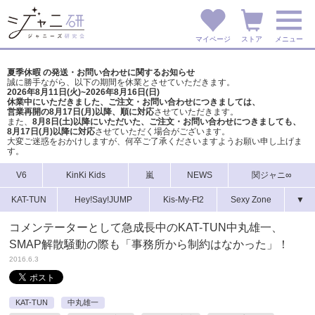
マイページ
ストア
メニュー
夏季休暇 の発送・お問い合わせに関するお知らせ
誠に勝手ながら、以下の期間を休業とさせていただきます。
2026年8月11日(火)~2026年8月16日(日)
休業中にいただきました、ご注文・お問い合わせにつきましては、
営業再開の8月17日(月)以降、順に対応
させていただきます。
また、
8月8日(土)以降にいただいた、ご注文・
お問い合わせにつきましても、
8月17日(月)以降に対応
させていただく場合がございます。
大変ご迷惑をおかけしますが、
何卒ご了承くださいますようお願い申し上げま
す。
V6
KinKi Kids
嵐
NEWS
関ジャニ∞
KAT-TUN
Hey!Say!JUMP
Kis-My-Ft2
Sexy Zone
▼
コメンテーターとして急成長中のKAT-TUN中丸雄一、
SMAP解散騒動の際も「事務所から制約はなかった」！
2016.6.3
KAT-TUN
中丸雄一