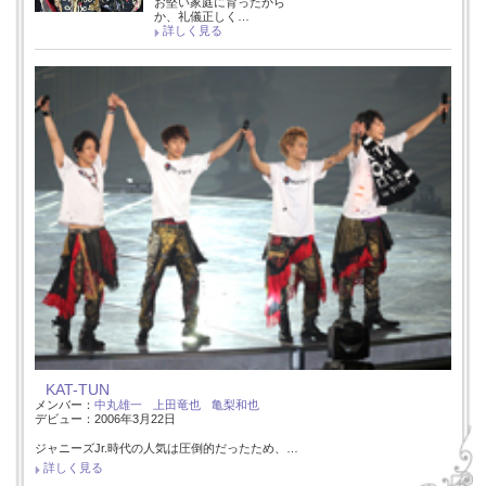
お堅い家庭に育ったから
か、礼儀正しく…
詳しく見る
KAT-TUN
メンバー：
中丸雄一
上田竜也
亀梨和也
デビュー：2006年3月22日
ジャニーズJr.時代の人気は圧倒的だったため、…
詳しく見る