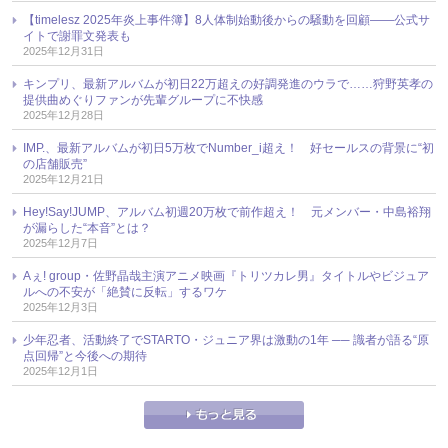
【timelesz 2025年炎上事件簿】8人体制始動後からの騒動を回顧――公式サ
イトで謝罪文発表も
2025年12月31日
キンプリ、最新アルバムが初日22万超えの好調発進のウラで……狩野英孝の
提供曲めぐりファンが先輩グループに不快感
2025年12月28日
IMP.、最新アルバムが初日5万枚でNumber_i超え！ 好セールスの背景に“初
の店舗販売”
2025年12月21日
Hey!Say!JUMP、アルバム初週20万枚で前作超え！ 元メンバー・中島裕翔
が漏らした“本音”とは？
2025年12月7日
Aぇ! group・佐野晶哉主演アニメ映画『トリツカレ男』タイトルやビジュア
ルへの不安が「絶賛に反転」するワケ
2025年12月3日
少年忍者、活動終了でSTARTO・ジュニア界は激動の1年 ── 識者が語る“原
点回帰”と今後への期待
2025年12月1日