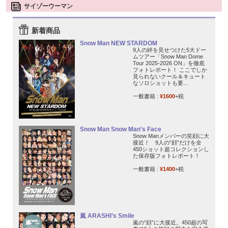
サイゾーウーマン
新着商品
Snow Man NEW STARDOM
9人の絆を見せつけた5大ドー
ムツアー「Snow Man Dome
Tour 2025-2026 ON」を徹底
フォトレポート！ ここでしか
見られないクール＆キュート
なソロショットも要...
一般書籍 :
¥1600
+税
Snow Man Snow Man's Face
Snow Manメンバーの笑顔に大
接近！ 9人の“顔”だけを全
450ショット超コレクションし
た保存版フォトレポート！
一般書籍 :
¥1400
+税
嵐 ARASHI’s Smile
嵐の“顔”に大接近。450超の写