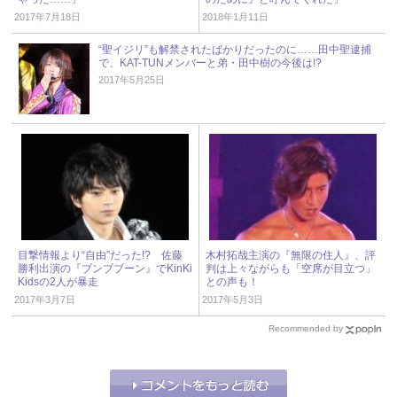
2017年7月18日
2018年1月11日
“聖イジリ”も解禁されたばかりだったのに……田中聖逮捕
で、KAT-TUNメンバーと弟・田中樹の今後は!?
2017年5月25日
目撃情報より“自由”だった!? 佐藤
木村拓哉主演の『無限の住人』、評
勝利出演の『ブンブブーン』でKinKi
判は上々ながらも「空席が目立つ」
Kidsの2人が暴走
との声も！
2017年3月7日
2017年5月3日
Recommended by