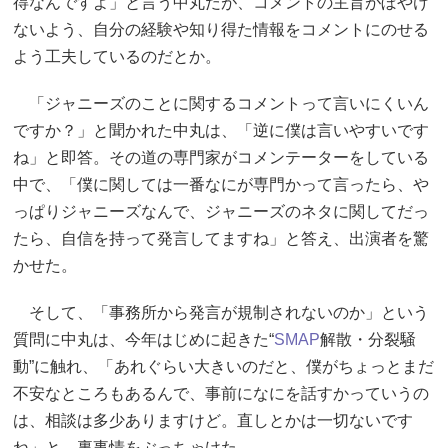
得なんですよ」と言う中丸だが、コメントの主旨がぼやけ
ないよう、自分の経験や知り得た情報をコメントにのせる
よう工夫しているのだとか。
「ジャニーズのことに関するコメントって言いにくいん
ですか？」と聞かれた中丸は、「逆に僕は言いやすいです
ね」と即答。その道の専門家がコメンテーターをしている
中で、「僕に関しては一番なにが専門かって言ったら、や
っぱりジャニーズなんで、ジャニーズのネタに関してだっ
たら、自信を持って発言してますね」と答え、出演者を驚
かせた。
そして、「事務所から発言が規制されないのか」という
質問に中丸は、今年はじめに起きた“
SMAP
解散・分裂騒
動”に触れ、「あれぐらい大きいのだと、僕がちょっとまだ
不安なところもあるんで、事前になにを話すかっていうの
は、相談は多少ありますけど。直しとかは一切ないです
ね」と、裏事情をぶっちゃけた。