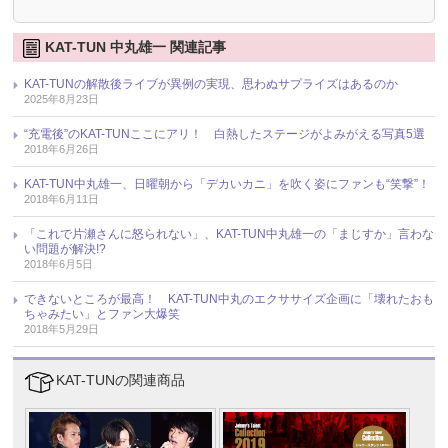
KAT-TUN 中丸雄一 関連記事
KAT-TUNの解散後ライブが異例の実現、思わぬサプライズはあるのか
2025年8月23日
“充電後”のKAT-TUNここにアリ！ 白熱したステージがよみがえる写真5選
2018年6月26日
KAT-TUN中丸雄一、日曜朝から「デカいカニ」を吹く姿にファンも“笑撃”！
2018年6月11日
「これで片瀬さんに怒られない」、KAT-TUN中丸雄一の「まじすか」言わな
い問題が解決!?
2018年6月5日
できないところが最高！ KAT-TUN中丸のエクササイズ企画に「壊れたおも
ちゃみたい」とファン大爆笑
2018年5月29日
KAT-TUNの関連商品