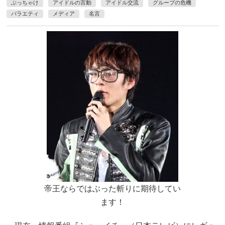
ぶっちゃけ
アイドルの言動
アイドル交流
グループの危機
バラエティ
メディア
名言
帝王ならではぶった斬りに期待してい
ます！