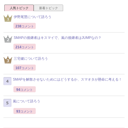
人気トピック
新着トピック
伊野尾慧について語ろう
238
コメント
SMAPの後継者はキスマイで、嵐の後継者はJUMPなの？
214
コメント
三宅健について語ろう
107
コメント
SMAPを解散させないためにはどうするか、スマオタが懸命に考える！
94
コメント
嵐について語ろう
93
コメント