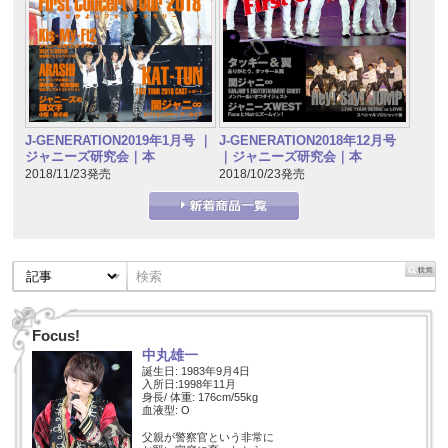
J-GENERATION2019年1月号 ｜
J-GENERATION2018年12月号
ジャニーズ研究会｜本
｜ジャニーズ研究会｜本
2018/11/23発売
2018/10/23発売
Focus!
中丸雄一
誕生日: 1983年9月4日
入所日:1998年11月
身長/ 体重: 176cm/55kg
血液型: O
父親が警察官という非常に