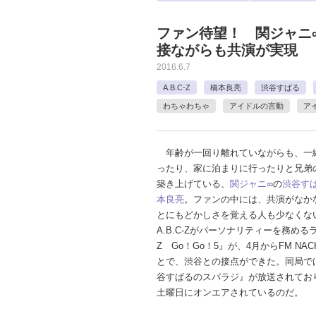
ファン待望！ 関ジャニ∞
接ながらも共演が実現
2016.6.7
A.B.C-Z
橋本良亮
渋谷すばる
わちゃわちゃ
アイドルの言動
ア
年齢が一回り離れていながらも、一
ったり、家に泊まりに行ったりと兄弟
築き上げている、
関ジャニ∞
の
渋谷す
本良亮
。ファンの中には、共演がなか
とにもどかしさを覚える人も少なくな
A.B.C-Zがパーソナリティーを務めるラジ
Z Go！Go！5』が、4月からFM NA
とで、渋谷との接点ができた。同局で
谷すばるのスバラジ』が放送されてお
土曜日にオンエアされているのだ。