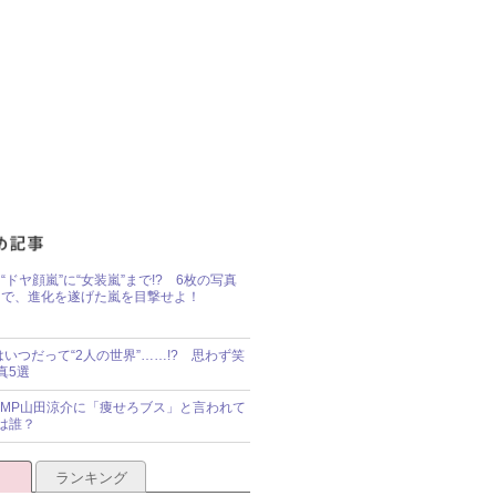
“ドヤ顔嵐”に“女装嵐”まで!? 6枚の写真
で、進化を遂げた嵐を目撃せよ！
idsはいつだって“2人の世界”……!? 思わず笑
真5選
y!JUMP山田涼介に「痩せろブス」と言われて
は誰？
ランキング