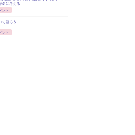
懸命に考える！
メント
いて語ろう
メント