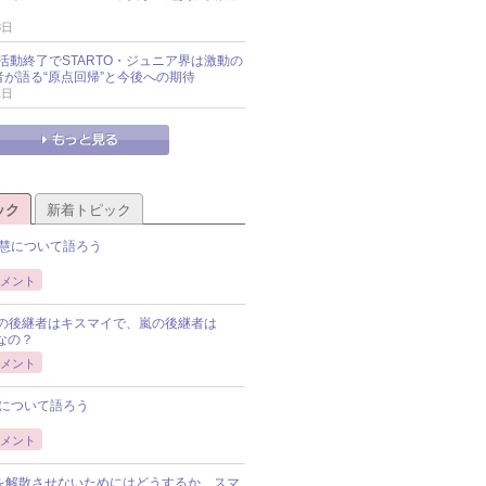
3日
活動終了でSTARTO・ジュニア界は激動の
識者が語る“原点回帰”と今後への期待
1日
ック
新着トピック
慧について語ろう
メント
Pの後継者はキスマイで、嵐の後継者は
Pなの？
メント
について語ろう
メント
Pを解散させないためにはどうするか、スマ