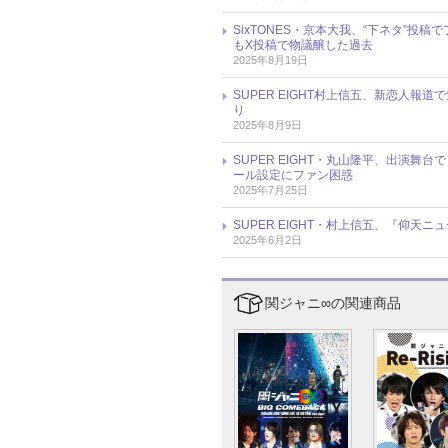
SixTONES・京本大我、“下ネタ”投稿で
もX投稿で物議醸した過去
2025年8月19日
SUPER EIGHT村上信五、新恋人
り
2025年8月9日
SUPER EIGHT・丸山隆平、出演
ール設定にファン困惑
2025年7月25日
SUPER EIGHT・村上信五、『仰天
2025年6月2日
関ジャニ∞の関連商品