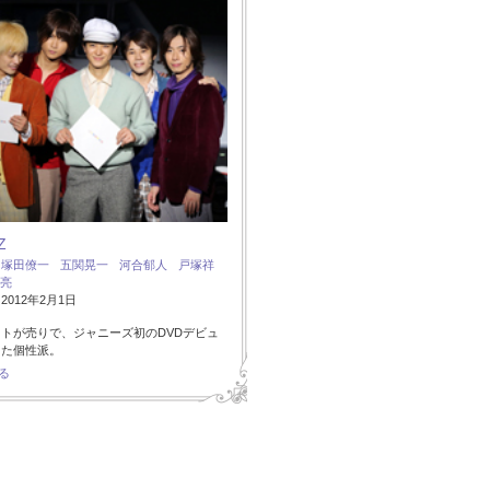
Z
：
塚田僚一
五関晃一
河合郁人
戸塚祥
亮
012年2月1日
トが売りで、ジャニーズ初のDVDデビュ
した個性派。
る