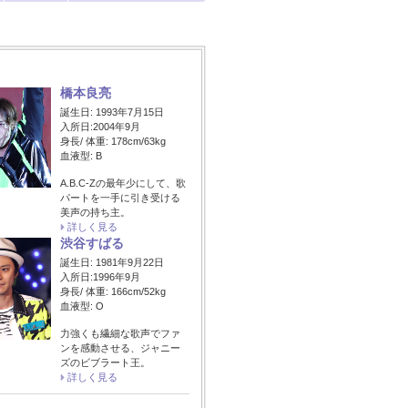
橋本良亮
誕生日: 1993年7月15日
入所日:2004年9月
身長/ 体重: 178cm/63kg
血液型: B
A.B.C-Zの最年少にして、歌
パートを一手に引き受ける
美声の持ち主。
詳しく見る
渋谷すばる
誕生日: 1981年9月22日
入所日:1996年9月
身長/ 体重: 166cm/52kg
血液型: O
力強くも繊細な歌声でファ
ンを感動させる、ジャニー
ズのビブラート王。
詳しく見る