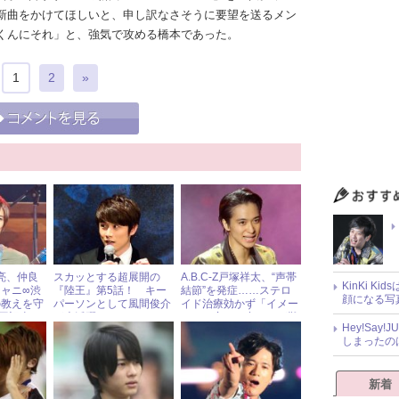
新曲をかけてほしいと、申し訳なさそうに要望を送るメン
くんにそれ」と、強気で攻める橋本であった。
1
2
»
良亮、仲良
スカッとする超展開の
A.B.C-Z戸塚祥太、“声帯
KinKi K
ャニ∞渋
『陸王』第5話！ キー
結節”を発症……ステロ
顔になる写
の教えを守
パーソンとして風間俊介
イド治療効かず「イメー
0回記念」
が大活躍！
ジした音程を出すのが難
Hey!Sa
しい」
しまったの
新着