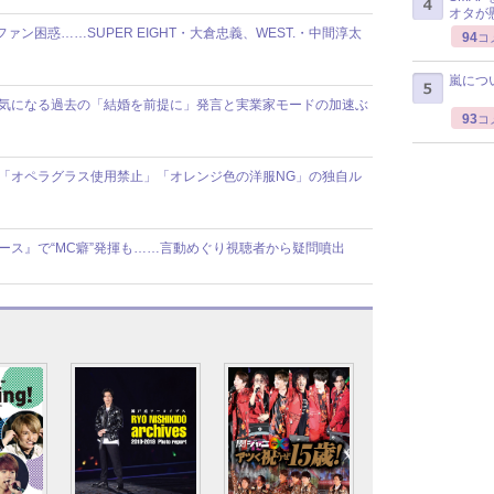
オタが
ファン困惑……SUPER EIGHT・大倉忠義、WEST.・中間淳太
94
コ
嵐につ
報道で気になる過去の「結婚を前提に」発言と実業家モードの加速ぶ
93
コ
舞台で「オペラグラス使用禁止」「オレンジ色の洋服NG」の独自ル
ニュース』で“MC癖”発揮も……言動めぐり視聴者から疑問噴出