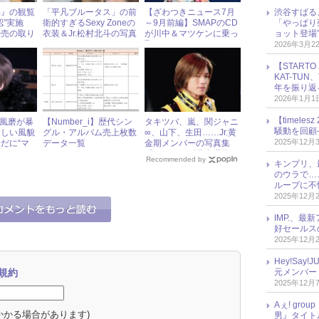
渋谷すばる
部』の観覧
「平凡ブルータス」の前
【ざわつきニュース7月
「やっぱり
認”実施
衛的すぎるSexy Zoneの
～9月前編】SMAPのCD
ョット登場
転売の取り
衣装＆Jr.松村北斗の写真
が川中＆マツケンに乗っ
くなる？
に、ファンからツッコミ
取られる!?
2026年3月2
【START
KAT-TU
年を振り返
2026年1月1
【timel
菊池風磨が暴
【Number_i】歴代シン
タキツバ、嵐、関ジャニ
騒動を回顧
らしい風貌
グル・アルバム売上枚数
∞、山下、生田……Jr.黄
2025年12月
だに“マ
データ一覧
金期メンバーの写真集
るジャニ
『ジャニーズ黄金世代』
Recommended by
キンプリ、
をチラ見せ
のウラで…
ループに不
2025年12月
IMP.、最
好セールス
2025年12月
Hey!Sa
元メンバー
規約
2025年12月
Aぇ! gr
かかる場合があります)
男』タイト