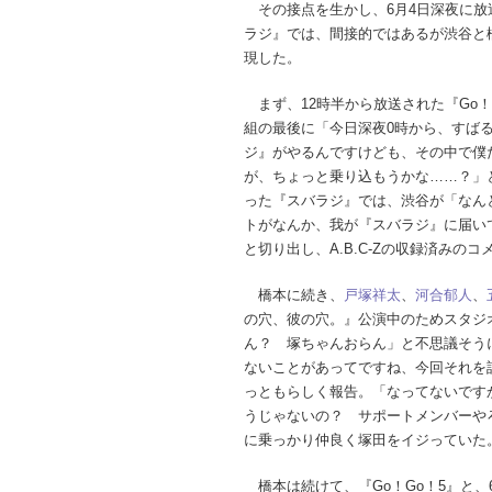
その接点を生かし、6月4日深夜に放
ラジ』では、間接的ではあるが渋谷と
現した。
まず、12時半から放送された『Go！
組の最後に「今日深夜0時から、すば
ジ』がやるんですけども、その中で僕たち
が、ちょっと乗り込もうかな……？」
った『スバラジ』では、渋谷が「なん
トがなんか、我が『スバラジ』に届い
と切り出し、A.B.C-Zの収録済みの
橋本に続き、
戸塚祥太
、
河合郁人
、
の穴、彼の穴。』公演中のためスタジ
ん？ 塚ちゃんおらん」と不思議そう
ないことがあってですね、今回それを話
っともらしく報告。「なってないです
うじゃないの？ サポートメンバーや
に乗っかり仲良く塚田をイジっていた
橋本は続けて、『Go！Go！5』と、6月2