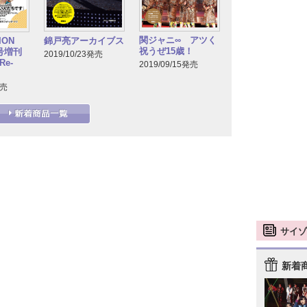
関ジャニ∞ アツく
TION
錦戸亮アーカイブス
祝うぜ15歳！
月号増刊
2019/10/23発売
e-
2019/09/15発売
発売
サイゾ
新着