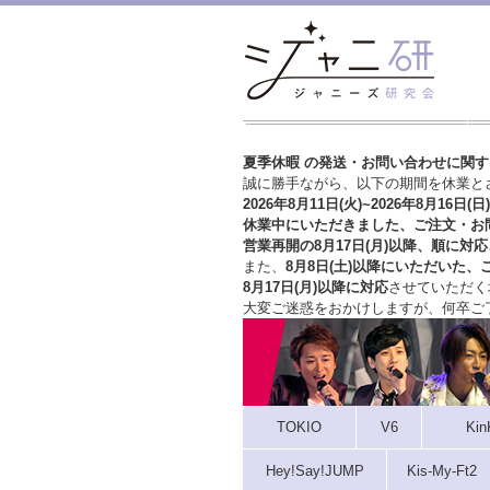
夏季休暇 の発送・お問い合わせに関
誠に勝手ながら、以下の期間を休業と
2026年8月11日(火)~2026年8月16日(日)
休業中にいただきました、ご注文・お
営業再開の8月17日(月)以降、順に対応
また、
8月8日(土)以降にいただいた、
8月17日(月)以降に対応
させていただく
大変ご迷惑をおかけしますが、
何卒ご
TOKIO
V6
Kin
Hey!Say!JUMP
Kis-My-Ft2