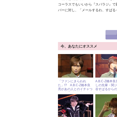
コーラスでもいいから『スバラジ』で
バーに対し、「メールするわ、すばる
今、あなたにオススメ
「ファンにきらわれ
A.B.C-Z橋本
た」!? A.B.C-Z橋本良
しの先輩・関ジ
亮があの人とのイチャつ
谷すばるから
きを自慢げに報告
り「ラジオ10
をスルー！