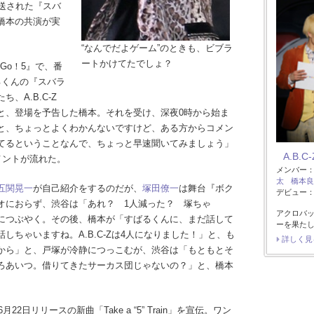
送された『スバ
橋本の共演が実
“なんでだよゲーム”のときも、ビブラ
ートかけてたでしょ？
Go！5』で、番
るくんの『スバラ
、A.B.C-Z
と、登場を予告した橋本。それを受け、深夜0時から始ま
と、ちょっとよくわかんないですけど、ある方からコメン
てるということなんで、ちょっと早速聞いてみましょう」
A.B.C-
コメントが流れた。
メンバー
太
橋本良
五関晃一
が自己紹介をするのだが、
塚田僚一
は舞台『ボク
デビュー：2
オにおらず、渋谷は「あれ？ 1人減った？ 塚ちゃ
アクロバッ
につぶやく。その後、橋本が「すばるくんに、まだ話して
ーを果た
しちゃいますね。A.B.C-Zは4人になりました！」と、も
詳しく見
から」と、戸塚が冷静につっこむが、渋谷は「もともとそ
ろあいつ。借りてきたサーカス団じゃないの？」と、橋本
。
2日リリースの新曲「Take a “5” Train」を宣伝。ワン