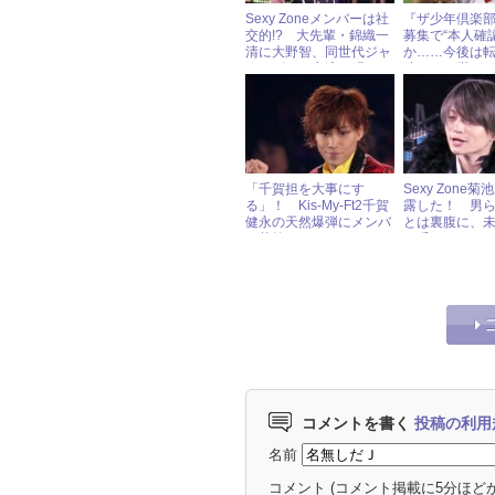
Sexy Zoneメンバーは社
『ザ少年倶楽
交的!? 大先輩・錦織一
募集で“本人確
清に大野智、同世代ジャ
か……今後は
ニーズとの交流を明か
締まりが厳し
す！
「千賀担を大事にす
Sexy Zone
る」！ Kis-My-Ft2千賀
露した！ 男
健永の天然爆弾にメンバ
とは裏腹に、未
ー苦笑
マ呼び”してい
ーズJr.とは？
コメントを書く
投稿の利用
名前
コメント
(コメント掲載に5分ほど