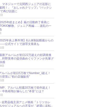
、マネジャーで元関西ジュニアの近影に
菊岡！」『おしゃれクリップ』“バックシ
”で再び話題に
2日
O 2025年総まとめ】嵐の活動終了発表に
N、TOKIO解散、ジュニア再編……波乱の一
る
日
esz 2025年炎上事件簿】8人体制始動後からの
――公式サイトで謝罪文発表も
31日
最新アルバムが初日22万超えの好調発進
…狩野英孝の提供曲めぐりファンが先輩グ
快感
28日
新アルバムが初日5万枚でNumber_i超え！
の背景に“初の店舗販売”
21日
y!JUMP、アルバム初週20万枚で前作超え！
・中島裕翔が漏らした“本音”とは？
7日
oup・佐野晶哉主演アニメ映画『トリツカレ
ルやビジュアルへの不安が「絶賛に反転」