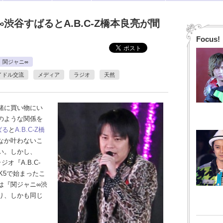
渋谷すばるとA.B.C-Z橋本良亮が間
Focus!
関ジャニ∞
イドル交流
メディア
ラジオ
天然
緒に買い物にい
のような関係を
ばる
と
A.B.C-Z
橋
なか叶わないこ
い。しかし、
オ『A.B.C-
CK5で始まったこ
は『関ジャニ∞渋
り、しかも同じ