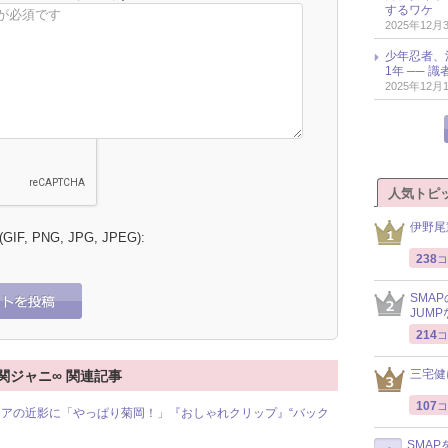
するワケ
2025年12月
少年忍者、
1年 ── 
2025年12月
人気トピ
伊野尾
 (GIF, PNG, JPG, JPEG):
238
コ
SMA
JUM
214
コ
三宅健
る 関ジャニ∞ 関連記事
107
コ
アの近影に「やっぱり菊岡！」『おしゃれクリップ』“バック
SMA