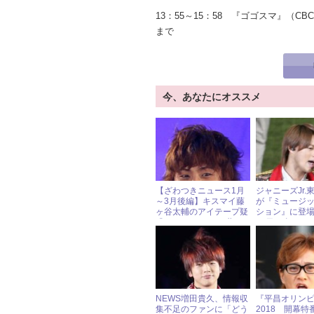
13：55～15：58 『ゴゴスマ』（CB
まで
今、あなたにオススメ
【ざわつきニュース1月
ジャニーズJr.
～3月後編】キスマイ藤
が『ミュージ
ヶ谷太輔のアイテープ疑
ション』に登場
惑、ノンコタニシ“夢の
12日（金）ジ
共演”
イドル出演情
NEWS増田貴久、情報収
『平昌オリン
集不足のファンに「どう
2018 開幕特