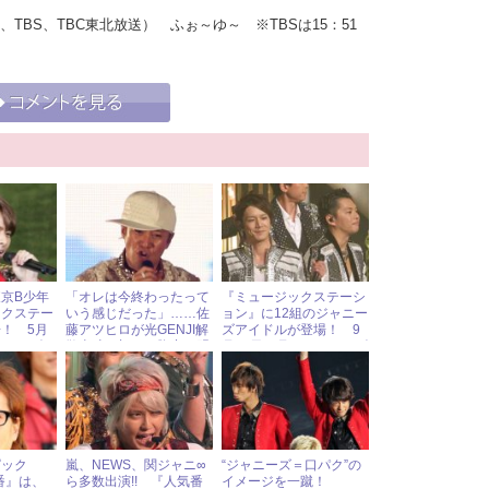
C、TBS、TBC東北放送） ふぉ～ゆ～ ※TBSは15：51
東京B少年
「オレは今終わったって
『ミュージックステーシ
ックステー
いう感じだった」……佐
ョン』に12組のジャニー
！ 5月
藤アツヒロが光GENJI解
ズアイドルが登場！ 9
ャニーズア
散当時の切ない胸中を明
月18日（月）ジャニーズ
報
かす
アイドル出演情報
ピック
嵐、NEWS、関ジャニ∞
“ジャニーズ＝口パク”の
番』は、
ら多数出演!! 『人気番
イメージを一蹴！