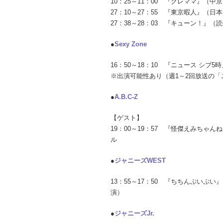
10：25～11：00 『クレママ』（
27：10～27：55 『東京暇人』（
27：38～28：03 『キューン！』
●
Sexy Zone
16：50～18：10 『ニュース シブ5
※出演可能性あり（週1～2回放送の
●
A.B.C-Z
【ゲスト】
19：00～19：57 『怪傑えみちゃ
ル
●
ジャニーズWEST
13：55～17：50 『ちちんぷいぷ
演）
●
ジャニーズJr.