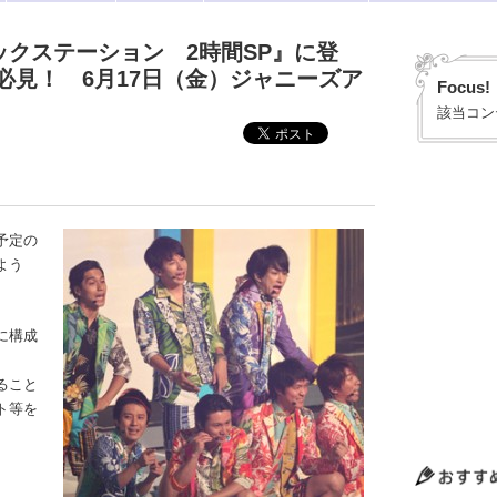
ックステーション 2時間SP』に登
必見！ 6月17日（金）ジャニーズア
Focus!
該当コン
予定の
よう
に構成
ること
ト等を