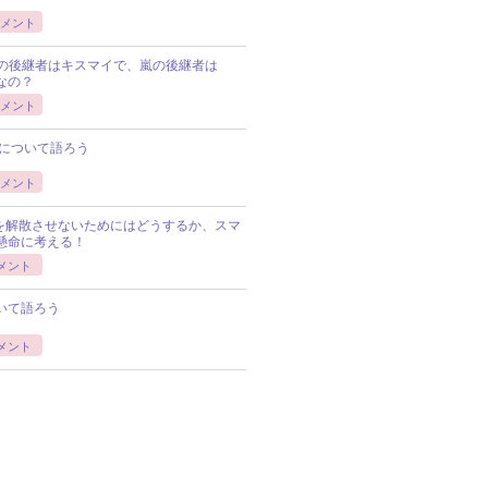
メント
Pの後継者はキスマイで、嵐の後継者は
Pなの？
メント
について語ろう
メント
Pを解散させないためにはどうするか、スマ
懸命に考える！
メント
いて語ろう
メント