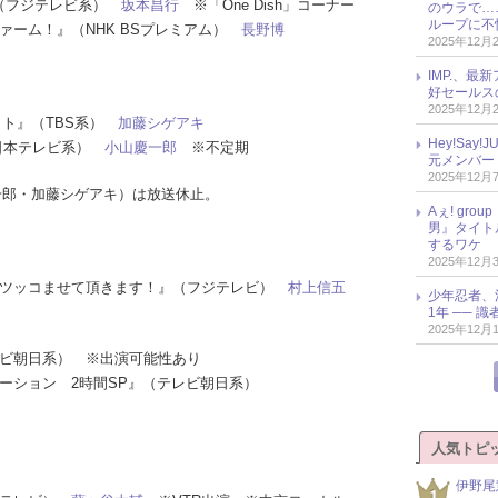
！』（フジテレビ系）
坂本昌行
※「One Dish」コーナー
のウラで…
ループに不
きファーム！』（NHK BSプレミアム）
長野博
2025年12月
IMP.、最
好セールス
2025年12月
ビット』（TBS系）
加藤シゲアキ
Hey!Sa
.』（日本テレビ系）
小山慶一郎
※不定期
元メンバー
2025年12月
慶一郎・加藤シゲアキ）は放送休止。
Aぇ! gr
男』タイト
するワケ
2025年12月
ーズのツッコませて頂きます！』（フジテレビ）
村上信五
少年忍者、
1年 ── 
2025年12月
テレビ朝日系） ※出演可能性あり
ステーション 2時間SP』（テレビ朝日系）
人気トピ
伊野尾