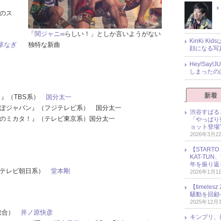
のス
「
関ジャニ∞
らしい！」としか言いようがない
KinKi K
草なぎ
独特な新曲
顔になる写
Hey!Sa
しまったの
新着
ット』（TBS系）
国分太一
さんぽジャパン』（フジテレビ系） 国分太一
渋谷すばる
ポンのミカタ！』（テレビ東京系）国分太一
「やっぱり
ョット登場
2026年3月2
【START
KAT-TU
年を振り返
』（テレビ朝日系）
堂本剛
2026年1月1
【timel
騒動を回顧
2025年12月
K総合）
井ノ原快彦
キンプリ、