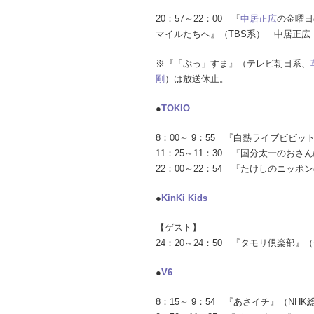
20：57～22：00 『
中居正広
の金曜日
マイルたちへ』（TBS系） 中居正広
※『「ぷっ」すま』（テレビ朝日系、
剛
）は放送休止。
●
TOKIO
8：00～ 9：55 『白熱ライブビビ
11：25～11：30 『国分太一のお
22：00～22：54 『たけしのニッ
●
KinKi Kids
【ゲスト】
24：20～24：50 『タモリ倶楽部
●
V6
8：15～ 9：54 『あさイチ』（NH