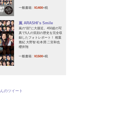
一般書籍 :
¥1400
+税
嵐 ARASHI’s Smile
嵐の“顔”に大接近。450超の写
真で5人の笑顔の歴史を完全収
録したフォトレポート！ 相葉
雅紀 大野智 松本潤 二宮和也
櫻井翔
一般書籍 :
¥1500
+税
jpさんのツイート