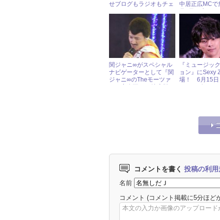
せブログもラジオもチェ
中居正広MCで
ックしてない」とむつく
月8日（木）ジ
れ気味
アイドル出演
関ジャニ∞がスペシャル
『ミュージッ
ナビゲーターとして『関
ョン』にSexy 
ジャニ∞のTheモーツァ
場！ 6月15
ルト音楽王No.1決定戦』
ャニーズアイ
に登場!! 3月11日（土）
報
ジャニーズアイドル出演
情報
コメントを書く
投稿の利用
名前
コメント
(コメント掲載に5分ほど