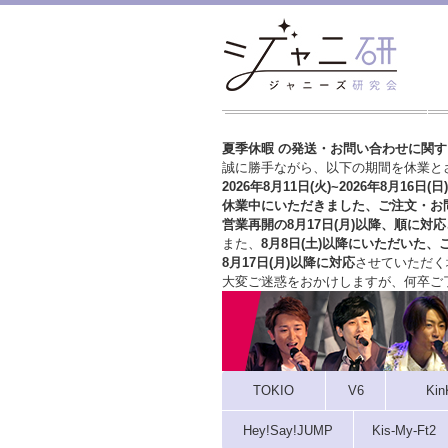
夏季休暇 の発送・お問い合わせに関
誠に勝手ながら、以下の期間を休業と
2026年8月11日(火)~2026年8月16日(日)
休業中にいただきました、ご注文・お
営業再開の8月17日(月)以降、順に対応
また、
8月8日(土)以降にいただいた、
8月17日(月)以降に対応
させていただく
大変ご迷惑をおかけしますが、
何卒ご
TOKIO
V6
Kin
Hey!Say!JUMP
Kis-My-Ft2