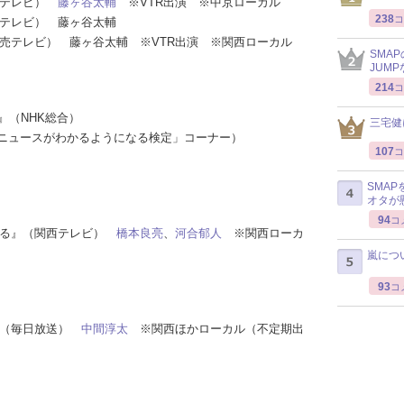
中京テレビ）
藤ヶ谷太輔
※VTR出演 ※中京ローカル
238
コ
日本テレビ） 藤ヶ谷太輔
（読売テレビ） 藤ヶ谷太輔 ※VTR出演 ※関西ローカル
SMA
JUM
214
コ
時』（NHK総合）
三宅健
「ニュースがわかるようになる検定」コーナー）
107
コ
SMA
オタが
94
コ
んねる』（関西テレビ）
橋本良亮
、
河合郁人
※関西ローカ
嵐につ
93
コ
い』（毎日放送）
中間淳太
※関西ほかローカル（不定期出