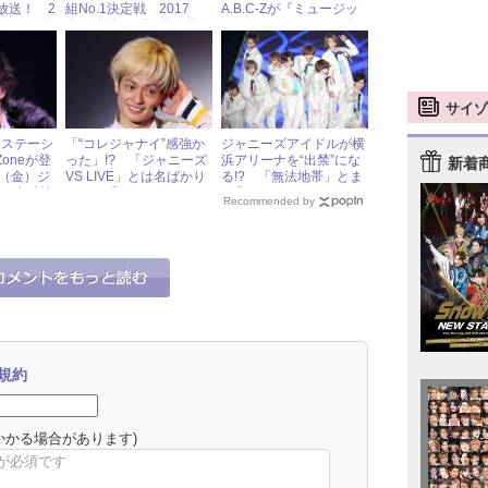
放送！ 2
組No.1決定戦 2017
A.B.C-Zが『ミュージッ
ャニーズ
春』放送 4月2日（日）
クステーション』でダン
情報
ジャニーズアイドル出演
ス＆生歌を披露！
情報
サイゾ
クステーシ
「“コレジャナイ”感強か
ジャニーズアイドルが横
Zoneが登
った」!? 「ジャニーズ
浜アリーナを“出禁”にな
新着
日（金）ジ
VS LIVE」とは名ばかり
る!? 「無法地帯」とま
ドル出演情
だった『Mステ ウルト
で言われたファンマナー
Recommended by
ラFES』
の酷さ
規約
かかる場合があります)