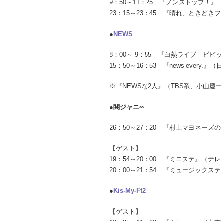
9：50～11：25 『ノンストップ
23：15～23：45 『晴れ、ときど
●
NEWS
8：00～ 9：55 『白熱ライブ ビ
15：50～16：53 『news every
※『NEWSな2人』（TBS系、小山
●関ジャニ∞
26：50～27：20 『村上マヨネ
【ゲスト】
19：54～20：00 『ミニステ』（
20：00～21：54 『ミュージック
●
Kis-My-Ft2
【ゲスト】