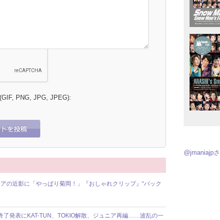
 (GIF, PNG, JPG, JPEG):
@jmania
アの近影に「やっぱり菊岡！」『おしゃれクリップ』“バック
動終了発表にKAT-TUN、TOKIO解散、ジュニア再編……波乱の一