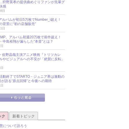
…狩野英孝の提供曲めぐりファンが先輩グ
快感
28日
新アルバムが初日5万枚でNumber_i超え！
の背景に“初の店舗販売”
21日
y!JUMP、アルバム初週20万枚で前作超え！
・中島裕翔が漏らした“本音”とは？
7日
oup・佐野晶哉主演アニメ映画『トリツカレ
ルやビジュアルへの不安が「絶賛に反転」
3日
活動終了でSTARTO・ジュニア界は激動の
識者が語る“原点回帰”と今後への期待
1日
ック
新着トピック
慧について語ろう