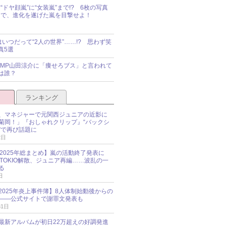
“ドヤ顔嵐”に“女装嵐”まで!? 6枚の写真
で、進化を遂げた嵐を目撃せよ！
idsはいつだって“2人の世界”……!? 思わず笑
真5選
y!JUMP山田涼介に「痩せろブス」と言われて
は誰？
ランキング
、マネジャーで元関西ジュニアの近影に
菊岡！」『おしゃれクリップ』“バックシ
”で再び話題に
2日
O 2025年総まとめ】嵐の活動終了発表に
N、TOKIO解散、ジュニア再編……波乱の一
る
日
esz 2025年炎上事件簿】8人体制始動後からの
――公式サイトで謝罪文発表も
31日
最新アルバムが初日22万超えの好調発進