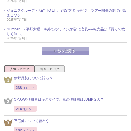
2025年7月8日
ジュニアグループ・KEY TO LIT、SNSで“匂わせ”？ ツアー開催の期待が高
まるワケ
2025年7月7日
Number_i・平野紫耀、海外での“サイン対応”に言及──転売品は「買って欲
しく無い」
2025年7月6日
人気トピック
新着トピック
伊野尾慧について語ろう
238
コメント
SMAPの後継者はキスマイで、嵐の後継者はJUMPなの？
214
コメント
三宅健について語ろう
107
コメント