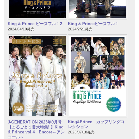
King & Prince ピースフル！2
King & Princeピースフル！
2024/04/10発売
2024/2/21発売
King&Prince カップリングコ
J-GENERATION 2023年9月号
レクション
【まるごと１冊大特集!!】King
& Prince vol.4 Encore～アン
2023/07/18発売
コール～