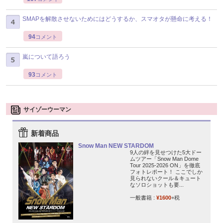
SMAPを解散させないためにはどうするか、スマオタが懸命に考える！
94
コメント
嵐について語ろう
93
コメント
サイゾーウーマン
新着商品
Snow Man NEW STARDOM
9人の絆を見せつけた5大ドー
ムツアー「Snow Man Dome
Tour 2025-2026 ON」を徹底
フォトレポート！ ここでしか
見られないクール＆キュート
なソロショットも要...
一般書籍 :
¥1600
+税