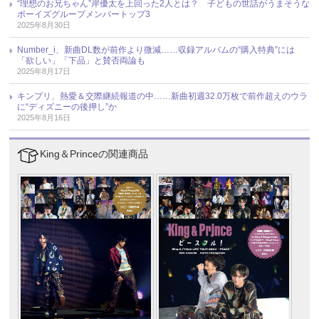
“理想のお兄ちゃん”岸優太を上回った2人とは？ 子どもの世話がうまそうな
ボーイズグループメンバートップ3
2025年8月30日
Number_i、新曲DL数が前作より微減……収録アルバムの“購入特典”には
「欲しい」「下品」と賛否両論も
2025年8月17日
キンプリ、熱愛＆交際継続報道の中……新曲初週32.0万枚で前作超えのウラ
に“ディズニーの後押し”か
2025年8月16日
King＆Princeの関連商品