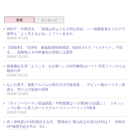
新着
ランキング
WEST.・中間淳太、「皆様は何よりも大切な存在」――熱愛報道をブログで
謝罪も「よく言えるよね」とファンあきれ
2025年7月13日
【視聴率】『DOPE 麻薬取締部特捜課』初回6.0％で『イグナイト』下回
る……高橋海人＆中村倫也の演技には賛辞
2025年7月12日
相葉雅紀主演『ようこそ、わが家へ』の封印解除はいつ？ 沢尻ファンからも
期待の声
2025年7月11日
なにわ男子、最新アルバムが初日23.6万枚発進……デビュー曲がミリオン達
成も、売り上げ低迷の現状
2025年7月10日
《サイゾーウーマン世論調査》平野紫耀は“ハグ動画”が話題に！ スキンシ
ップが多いと思うボーイズグループメンバートップ3発表
2025年7月9日
井ノ原快彦がCMO退任する中、“夢諦めた”東山紀之社長の評判は？ SMILE-
UP.補償手続き中は「6人」