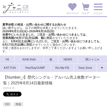
マイページ
ストア
メニュー
夏季休暇 の発送・お問い合わせに関するお知らせ
誠に勝手ながら、以下の期間を休業とさせていただきます。
2026年8月11日(火)~2026年8月16日(日)
休業中にいただきました、ご注文・お問い合わせにつきましては、
営業再開の8月17日(月)以降、順に対応
させていただきます。
また、
8月8日(土)以降にいただいた、ご注文・
お問い合わせにつきましても、
8月17日(月)以降に対応
させていただく場合がございます。
大変ご迷惑をおかけしますが、
何卒ご了承くださいますようお願い申し上げま
す。
V6
KinKi Kids
嵐
NEWS
関ジャニ∞
KAT-TUN
Hey!Say!JUMP
Kis-My-Ft2
Sexy Zone
▼
【Number_i】歴代シングル・アルバム売上枚数データ一
覧｜2025年8月14日最新情報
2025.8.15
CD
作品