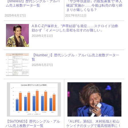
【timelesz】歴代シングル・アルバ
『ザ少年倶楽部』の観覧募集で“本人
ム売上枚数データ一覧
確認”実施か……今後は転売の取り締
まりが厳しくなる？
2025年6月17日
2017年8月11日
A.B.C-Z戸塚祥太、“声帯結節”を発症……ステロイド治療
効かず「イメージした音程を出すのが難しい」
2018年2月11日
【Number_i】歴代シングル・アルバム売上枚数データ一
覧
2025年5月27日
【SixTONES】歴代シングル・アル
『A LIFE』第6話、木村拓哉と松山
バム売上枚数データ一覧
ケンイチのタッグで最高視聴率に！