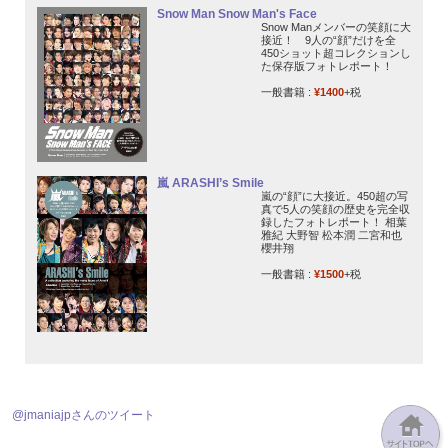
Snow Man Snow Man's Face
Snow Manメンバーの笑顔に大
接近！ 9人の“顔”だけを全
450ショット超コレクションし
た保存版フォトレポート！
一般書籍 :
¥1400
+税
嵐 ARASHI’s Smile
嵐の“顔”に大接近。450超の写
真で5人の笑顔の歴史を完全収
録したフォトレポート！ 相葉
雅紀 大野智 松本潤 二宮和也
櫻井翔
一般書籍 :
¥1500
+税
@jmaniajpさんのツイート