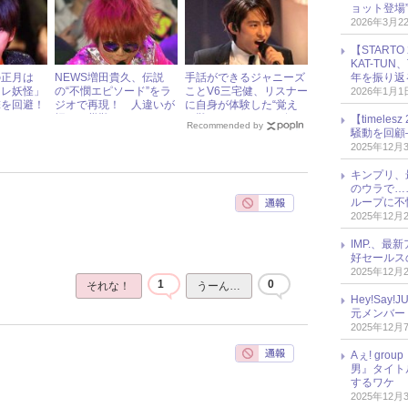
ョット登場
2026年3月2
【START
KAT-TU
の正月は
NEWS増田貴久、伝説
手話ができるジャニーズ
年を振り返
クレ妖怪」
の“不憫エピソード”をラ
ことV6三宅健、リスナー
2026年1月1
撃を回避！
ジオで再現！ 人違いが
に自身が体験した“覚え
招いた災難とは……
る難しさ”と“コツ”を伝
【timel
Recommended by
授！
騒動を回顧
2025年12月
キンプリ、
のウラで…
ループに不
2025年12月
IMP.、最
好セールス
2025年12月
1
0
それな！
うーん…
Hey!Sa
元メンバー
2025年12月
Aぇ! gr
男』タイト
するワケ
2025年12月