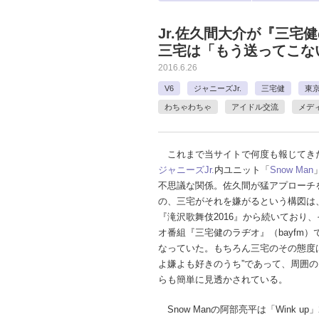
Jr.佐久間大介が『三宅
三宅は「もう送ってこな
2016.6.26
V6
ジャニーズJr.
三宅健
東京
わちゃわちゃ
アイドル交流
メデ
これまで当サイトで何度も報じてき
ジャニーズJr.
内ユニット「
Snow Man
不思議な関係。佐久間が猛アプローチ
の、三宅がそれを嫌がるという構図は
『滝沢歌舞伎2016』から続いており
オ番組『三宅健のラヂオ』（bayfm
なっていた。もちろん三宅のその態度
よ嫌よも好きのうち”であって、周囲
らも簡単に見透かされている。
Snow Manの阿部亮平は「Wink up」