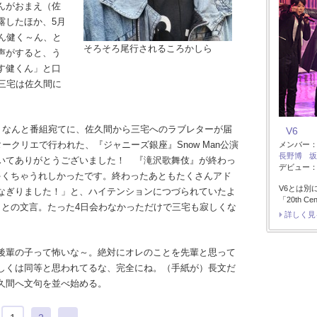
んがおまえ（佐
露したほか、5月
ん健く～ん、と
そろそろ尾行されるころかしら
声がすると、う
す健くん」と口
、三宅は佐久間に
、なんと番組宛てに、佐久間から三宅へのラブレターが届
V6
ークリエで行われた、『ジャニーズ銀座』Snow Man公演
メンバー
長野博
坂
いてありがとうございました！ 『滝沢歌舞伎』が終わっ
デビュー：1
ゃくちゃうれしかったです。終わったあともたくさんアド
V6とは別
なぎりました！」と、ハイテンションにつづられていたよ
「20th Ce
」との文言。たった4日会わなかっただけで三宅も寂しくな
詳しく見
後輩の子って怖いな～。絶対にオレのことを先輩と思って
しくは同等と思われてるな、完全にね。（手紙が）長文だ
久間へ文句を並べ始める。