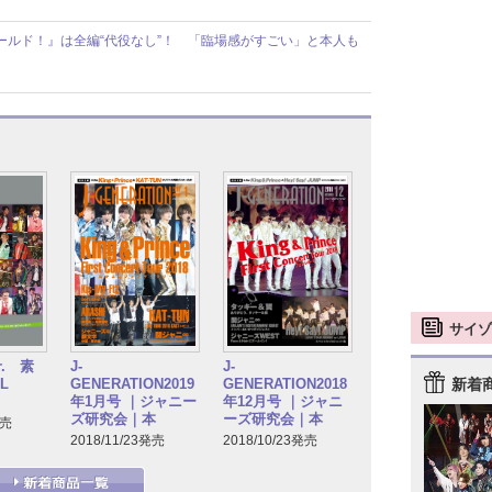
・ホールド！』は全編“代役なし”！ 「臨場感がすごい」と本人も
サイゾ
. 素
J-
J-
新着
L
GENERATION2019
GENERATION2018
年1月号 ｜ジャニー
年12月号 ｜ジャニ
ズ研究会｜本
ーズ研究会｜本
発売
2018/11/23発売
2018/10/23発売