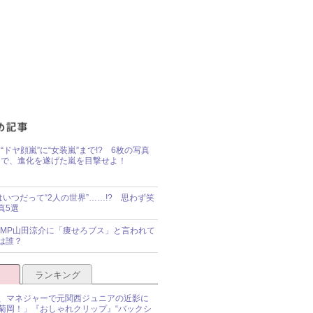
“ドヤ顔嵐”に“女装嵐”まで!? 6枚の写真
で、進化を遂げた嵐を目撃せよ！
idsはいつだって“2人の世界”……!? 思わず笑
真5選
y!JUMP山田涼介に「痩せろブス」と言われて
は誰？
ランキング
、マネジャーで元関西ジュニアの近影に
菊岡！」『おしゃれクリップ』“バックシ