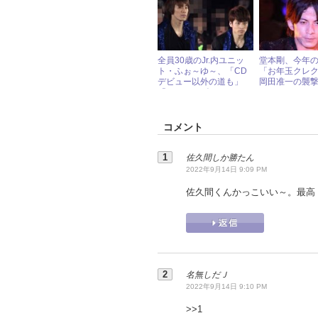
全員30歳のJr.内ユニッ
堂本剛、今年
ト・ふぉ～ゆ～、「CD
「お年玉クレ
デビュー以外の道も」
岡田准一の襲
「ジャニーズのTEAM
NACSに」と野望明かす
コメント
佐久間しか勝たん
2022年9月14日 9:09 PM
佐久間くんかっこいい～。最高
名無しだＪ
2022年9月14日 9:10 PM
>>
1