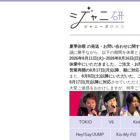
夏季休暇 の発送・お問い合わせに関
誠に勝手ながら、以下の期間を休業と
2026年8月11日(火)~2026年8月16日(日)
休業中にいただきました、ご注文・お
営業再開の8月17日(月)以降、順に対応
また、
8月8日(土)以降にいただいた、
8月17日(月)以降に対応
させていただく
大変ご迷惑をおかけしますが、
何卒ご
TOKIO
V6
Kin
Hey!Say!JUMP
Kis-My-Ft2