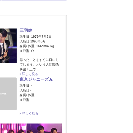
三宅健
誕生日: 1979年7月2日
入所日:1993年5月
身長/ 体重: 164cm/49kg
血液型: O
思ったことをすぐに口にし
てしまう、という人間関係
を築く上で…
詳しく見る
東京ジャニーズJr.
誕生日: -
入所日:-
身長/ 体重: -
血液型: -
詳しく見る