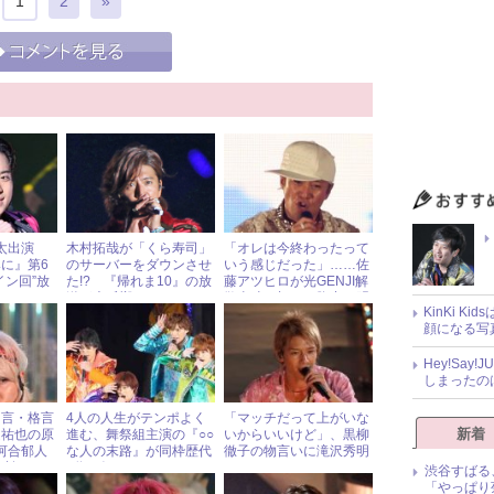
1
2
»
祥太出演
木村拓哉が「くら寿司」
「オレは今終わったって
に』第6
のサーバーをダウンさせ
いう感じだった」……佐
イン回”放
た!? 『帰れま10』の放
藤アツヒロが光GENJI解
喜！
送が大反響！
散当時の切ない胸中を明
KinKi K
かす
顔になる写
Hey!Sa
しまったの
名言・格言
4人の人生がテンポよく
「マッチだって上がいな
新着
越祐也の原
進む、舞祭組主演の『○○
いからいいけど」、黒柳
Z河合郁人
な人の末路』が同枠歴代
徹子の物言いに滝沢秀明
る誇り”と
2位の好スタート
もタジタジ
渋谷すばる
「やっぱり