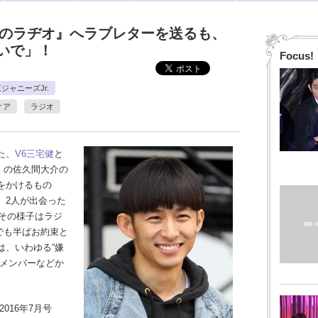
健のラヂオ』へラブレターを送るも、
いで」！
Focus!
ジャニーズJr.
ィア
ラジオ
た、
V6
三宅健
と
」の佐久間大介の
をかけるもの
、2人が出会った
、その様子はラジ
）でも半ばお約束と
は、いわゆる“嫌
のメンバーなどか
2016年7月号