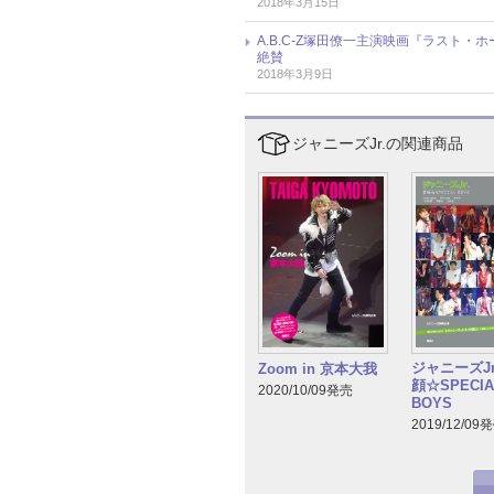
2018年3月15日
A.B.C-Z塚田僚一主演映画『ラスト
絶賛
2018年3月9日
ジャニーズJr.の関連商品
ジャニーズJr
Zoom in 京本大我
顔☆SPECIA
2020/10/09発売
BOYS
2019/12/09