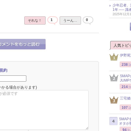
少年忍者、
1年 ── 
2025年12月
1
0
それな！
うーん…
人気トピ
伊野尾
238
コ
規約
SMA
JUM
214
かかる場合があります)
コ
三宅健
107
コ
SMA
オタが
94
コ