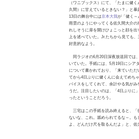
（ワニブックス）にて、「たまに健く
久間）に甘えているときない？」と暴
13日の舞台中には
京本大我
が「健く～
雨雲のようにやってくる佐久間大介の
れしそうに扉を開けひょこっと顔を出
上を述べていた。Jr.たちから見ても
好意的なよう。
同ラジオの6月20日深夜放送回では
いていた。手紙には、5月19日にシアタ
について書かれており、「来ていただ
てから4日ぶりに健くんに会えてめち
バイスをしてくれて、余計やる気がみ
うだ。注目したいのは、「4日ぶりに
ったということだろう。
三宅はこの手紙を読み終えると、「
ないな、これ。舐められてるな～。も
よ、どんだけ尺を取るんだよ」と、佐