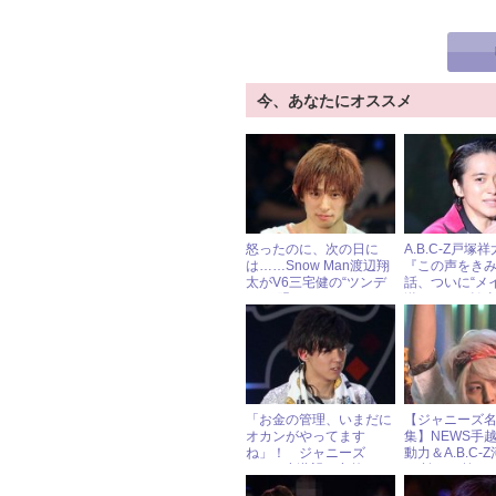
今、あなたにオススメ
怒ったのに、次の日に
A.B.C-Z戸塚
は……Snow Man渡辺翔
『この声をきみ
太がV6三宅健の“ツンデ
話、ついに“メ
レ”を明かす
送でファン歓
「お金の管理、いまだに
【ジャニーズ
オカンがやってます
集】NEWS手
ね」！ ジャニーズ
動力＆A.B.C-
WEST小瀧望の意外な“お
の“誇りを捨て
財布事情”
は？