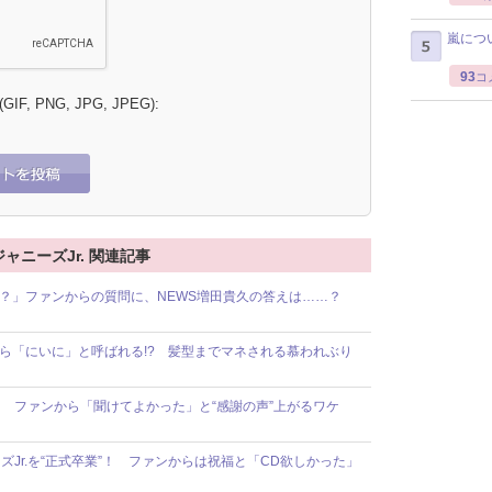
嵐につ
93
コ
 (GIF, PNG, JPG, JPEG):
ジャニーズJr. 関連記事
すか？」ファンからの質問に、NEWS増田貴久の答えは……？
Jr.から「にいに」と呼ばれる!? 髪型までマネされる慕われぶり
！ ファンから「聞けてよかった」と“感謝の声”上がるワケ
Jr.を“正式卒業”！ ファンからは祝福と「CD欲しかった」