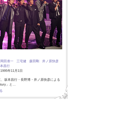
：
岡田准一
三宅健
森田剛
井ノ原快彦
本昌行
995年11月1日
に、坂本昌行・長野博・井ノ原快彦による
ntury」と…
る