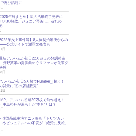
”で再び話題に
2日
O 2025年総まとめ】嵐の活動終了発表に
N、TOKIO解散、ジュニア再編……波乱の一
る
日
esz 2025年炎上事件簿】8人体制始動後からの
――公式サイトで謝罪文発表も
31日
最新アルバムが初日22万超えの好調発進
…狩野英孝の提供曲めぐりファンが先輩グ
快感
28日
新アルバムが初日5万枚でNumber_i超え！
の背景に“初の店舗販売”
21日
y!JUMP、アルバム初週20万枚で前作超え！
・中島裕翔が漏らした“本音”とは？
7日
oup・佐野晶哉主演アニメ映画『トリツカレ
ルやビジュアルへの不安が「絶賛に反転」
3日