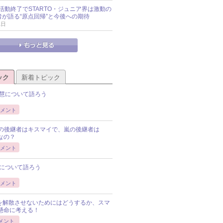
活動終了でSTARTO・ジュニア界は激動の
識者が語る“原点回帰”と今後への期待
1日
ック
新着トピック
慧について語ろう
メント
Pの後継者はキスマイで、嵐の後継者は
Pなの？
メント
について語ろう
メント
Pを解散させないためにはどうするか、スマ
懸命に考える！
メント