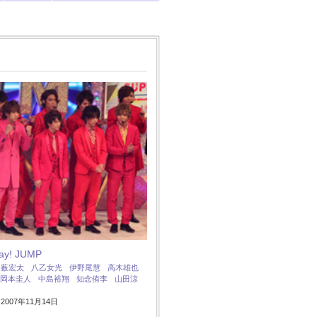
Say! JUMP
：
薮宏太
八乙女光
伊野尾慧
高木雄也
岡本圭人
中島裕翔
知念侑李
山田涼
007年11月14日