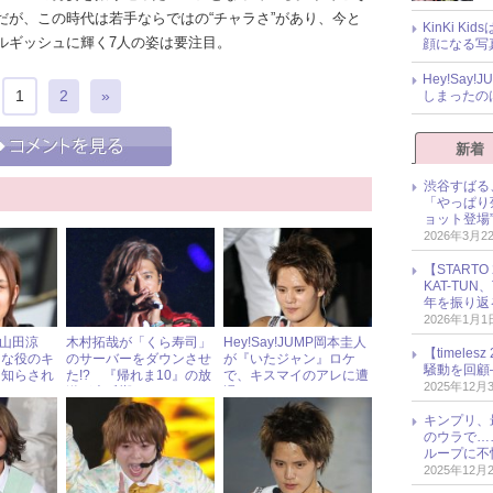
だが、この時代は若手ならではの“チャラさ”があり、今と
KinKi K
ルギッシュに輝く7人の姿は要注目。
顔になる写
Hey!Sa
1
2
»
しまったの
新着
渋谷すばる
「やっぱり
ョット登場
2026年3月2
【START
KAT-TU
年を振り返
2026年1月1
MP山田涼
木村拓哉が「くら寿司」
Hey!Say!JUMP岡本圭人
【timel
的な役のキ
のサーバーをダウンさせ
が『いたジャン』ロケ
騒動を回顧
を知らされ
た!? 『帰れま10』の放
で、キスマイのアレに遭
2025年12月
た!?
送が大反響！
遇！
キンプリ、
のウラで…
ループに不
2025年12月