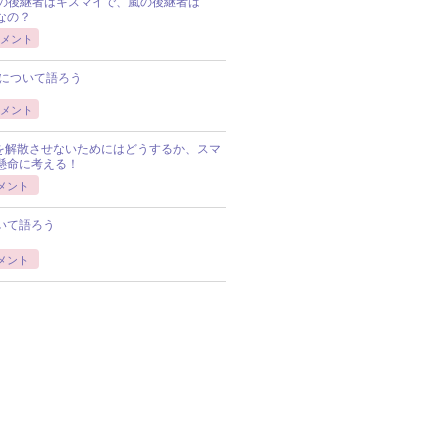
Pの後継者はキスマイで、嵐の後継者は
Pなの？
メント
について語ろう
メント
Pを解散させないためにはどうするか、スマ
懸命に考える！
メント
いて語ろう
メント