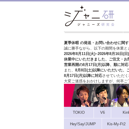
夏季休暇 の発送・お問い合わせに関
誠に勝手ながら、以下の期間を休業と
2026年8月11日(火)~2026年8月16日(日)
休業中にいただきました、ご注文・お
営業再開の8月17日(月)以降、順に対応
また、
8月8日(土)以降にいただいた、
8月17日(月)以降に対応
させていただく
大変ご迷惑をおかけしますが、
何卒ご
TOKIO
V6
Kin
Hey!Say!JUMP
Kis-My-Ft2