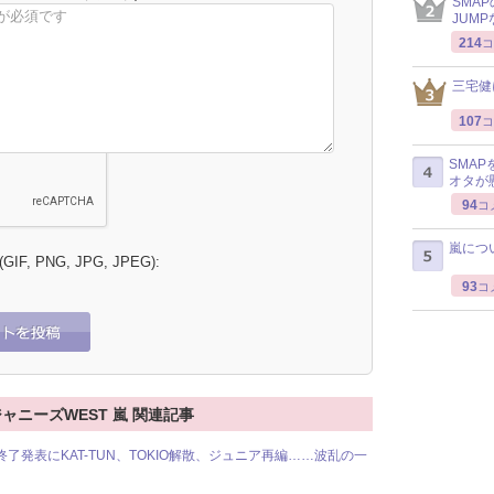
SMA
JUM
214
コ
三宅健
107
コ
SMA
オタが
94
コ
嵐につ
 (GIF, PNG, JPG, JPEG):
93
コ
Ft2 ジャニーズWEST 嵐 関連記事
動終了発表にKAT-TUN、TOKIO解散、ジュニア再編……波乱の一