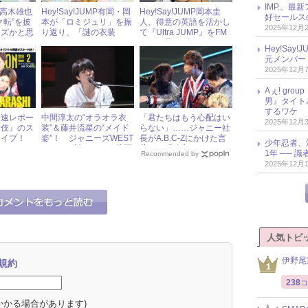
IMP.、最
MP高木雄也
Hey!Say!JUMP有岡・岡
Hey!Say!JUMP岡本圭
好セールス
ク転”を披
本が「ロミジュリ」を振
人、得意の英語を活かし
2025年12月
イズかと思
り返り、「謎の衣装
て『Ultra JUMP』をFM
予告されて
ね」！
ラジオ風にプロデュー
Hey!Sa
ス！
元メンバー
2025年12月
Aぇ! gr
男』タイト
するワケ
最速レポー
中間淳太の“オラオラ衣
「君たちはもう心配はい
2025年12月
舞伎』のス
装”＆藤井流星の“メイド
らない」……ジャニー社
カイブ！
姿”！ ジャニーズWEST
長がA.B.C-Zにかけた言
少年忍者、
ION」
らしさが詰まった秘蔵写
葉が、「遺言みたい」と
1年 ── 
Recommended by
真大公開！
言われるワケ
2025年12月
人気トピ
伊野尾
規約
238
コ
かかる場合があります)