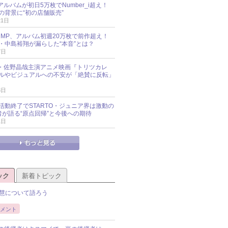
新アルバムが初日5万枚でNumber_i超え！
の背景に“初の店舗販売”
21日
y!JUMP、アルバム初週20万枚で前作超え！
・中島裕翔が漏らした“本音”とは？
7日
oup・佐野晶哉主演アニメ映画『トリツカレ
ルやビジュアルへの不安が「絶賛に反転」
3日
活動終了でSTARTO・ジュニア界は激動の
識者が語る“原点回帰”と今後への期待
1日
ック
新着トピック
慧について語ろう
メント