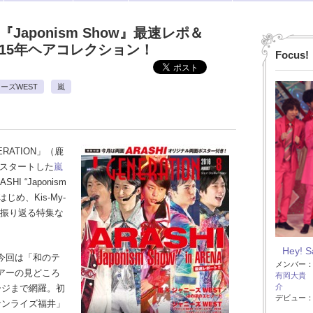
『Japonism Show』最速レポ＆
09～15年ヘアコレクション！
Focus!
ーズWEST
嵐
RATION」（鹿
らスタートした
嵐
 “Japonism
じめ、Kis-My-
振り返る特集な
。
Hey! 
今回は「和のテ
メンバー
アーの見どころ
有岡大貴
介
ージまで網羅。初
デビュー：2
サンライズ福井」