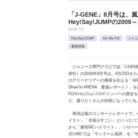
「J-GENE」8月号は、嵐
Hey!Say!JUMPの20
2016.7.3
Hey!Say!JUMP
Kis-My-Ft2
ジャニ
書籍情報
ジャニーズ専門グラビア誌「J-GENE
砦社）の2016年8月号は、4月23日か
のアリーナツアーの模様を伝える「ARASHI
Show”in ARENA 最速レポート！」をは
Ft2や
Hey!Say!JUMP
メンバーの歴史を
ど、盛りだくさんの内容になっている
巻頭は嵐のコンサートレポートで、
イスト」「衣装がすごい」といったツ
から「爆笑MCハイライト」、ソロペ
日のMCでは「サンドーム福井」を「