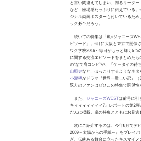
と言い間違えてしまい、謝るリーダー
など、臨場感たっぷりに伝えている。
ジナル両面ポスターも付いているため
ック必至だろう。
続いての特集は「嵐×ジャニーズWE
ピソード」。6月に大阪と東京で開催
ワク学校2016～毎日がもっと輝く5
に関する交流エピソードをまとめたも
の“なで肩コンビ”や、「ケータイの待
山照史
など、ほっこりするようなネタ
小瀧望
がドラマ『世界一難しい恋』（
双方のファンはぜひこの特集で関係性
また、
ジャニーズWEST
は前号に引き
キィィィィィィィ7』レポートの第2
だんに掲載。嵐の特集とともにお見逃
次にご紹介するのは、今年8月でデビ
2009～太陽からの手紙～』をプレイバ
ぎ、伝統ある舞台に立ったキスマイメ