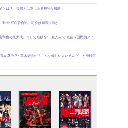
目的とは？ 復帰とは別にある狡猾な戦略
の『NHK紅白歌合戦』司会は順当決着か
宮和也の集大成、そして絶妙な“一般人み”が似合う国民的アイ
!Say!JUMP・高木雄也が「こんな優しい人いるんだ」と神対応