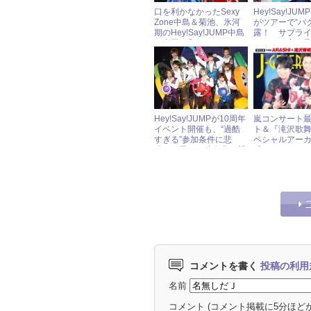
口を利かなかったSexy
Hey!Say!JU
Zone中島＆菊池、氷河
がツアーで“バ
期のHey!Say!JUMP中島
露！ サプラ
＆山田が和解！
いきや、実は
いた!?
Hey!Say!JUMPが10周年
嵐コンサート
イベント開催も、“過酷
ト＆『滝沢歌
すぎる”参加条件に悲
ペシャルアー
鳴！ 早くも映像化を望
「J-GENERAT
む声続出
2019年2月号
コメントを書く
投稿の利用
名前
コメント
(コメント掲載に5分ほど