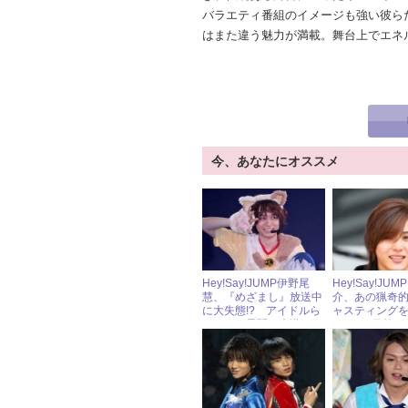
バラエティ番組のイメージも強い彼ら
はまた違う魅力が満載。舞台上でエネ
今、あなたにオススメ
Hey!Say!JUMP伊野尾
Hey!Say!JU
慧、『めざまし』放送中
介、あの猟奇
に大失態!? アイドルら
ャスティング
しからぬ展開に大慌て！
たのは3日前だっ