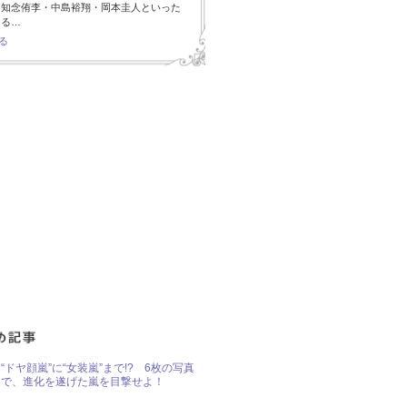
・知念侑李・中島裕翔・岡本圭人といった
ある…
る
“ドヤ顔嵐”に“女装嵐”まで!? 6枚の写真
で、進化を遂げた嵐を目撃せよ！