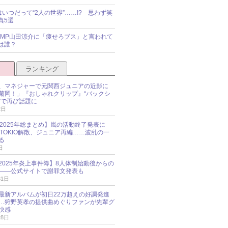
idsはいつだって“2人の世界”……!? 思わず笑
真5選
y!JUMP山田涼介に「痩せろブス」と言われて
は誰？
ランキング
、マネジャーで元関西ジュニアの近影に
菊岡！」『おしゃれクリップ』“バックシ
”で再び話題に
2日
O 2025年総まとめ】嵐の活動終了発表に
N、TOKIO解散、ジュニア再編……波乱の一
る
日
esz 2025年炎上事件簿】8人体制始動後からの
――公式サイトで謝罪文発表も
31日
最新アルバムが初日22万超えの好調発進
…狩野英孝の提供曲めぐりファンが先輩グ
快感
28日