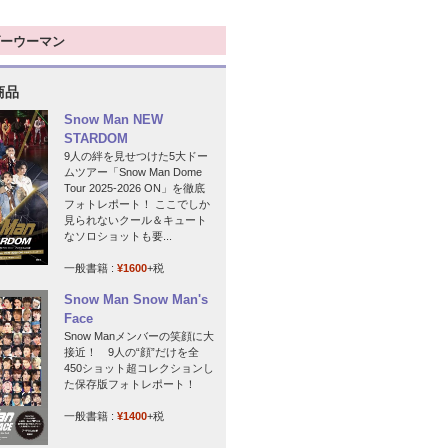
ーウーマン
商品
Snow Man NEW
STARDOM
9人の絆を見せつけた5大ドー
ムツアー「Snow Man Dome
Tour 2025-2026 ON」を徹底
フォトレポート！ ここでしか
見られないクール＆キュート
なソロショットも要...
一般書籍 :
¥1600
+税
Snow Man Snow Man's
Face
Snow Manメンバーの笑顔に大
接近！ 9人の“顔”だけを全
450ショット超コレクションし
た保存版フォトレポート！
一般書籍 :
¥1400
+税