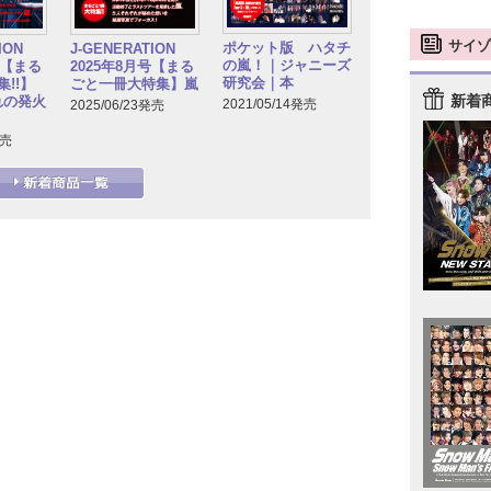
サイゾ
ポケット版 ハタチ
TION
J-GENERATION
の嵐！｜ジャニーズ
号【まる
2025年8月号【まる
研究会｜本
!!】
ごと一冊大特集】嵐
新着
れの発火
2021/05/14発売
2025/06/23発売
発売