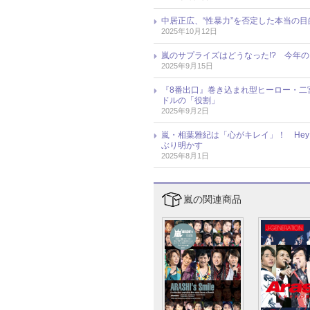
中居正広、“性暴力”を否定した本当の
2025年10月12日
嵐のサプライズはどうなった!? 今年
2025年9月15日
『8番出口』巻き込まれ型ヒーロー・二
ドルの「役割」
2025年9月2日
嵐・相葉雅紀は「心がキレイ」！ Hey
ぶり明かす
2025年8月1日
嵐の関連商品