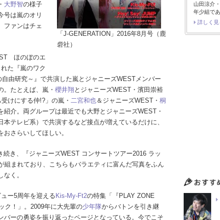
・
大野智
の様子
山田涼介
年少組で
今号は嵐のオリ
詳しく見
、ファンはチェ
「J-GENERATION」2016年8月号（鹿
砦社）
ST ほのぼのエ
された『嵐のワク
つの自由研究～』で共演した嵐とジャニーズWESTメンバー
の。たとえば、嵐・
櫻井翔
とジャニーズWEST・濱田崇裕
ち受けにする仲!?」の嵐・
二宮和也
＆ジャニーズWEST・
桐
を紹介。両グループは最近でも大野とジャニーズWEST・
日本テレビ系）で共演するなど接点が増えているだけに、
をおさらいしてほしい。
続き、『ジャニーズWEST コンサートツアー2016 ラッ
弾が組まれており、こちらもバラエティに富んだ写真をふん
しなく。
ュー5周年を迎える
Kis-My-Ft2
の特集「『PLAY ZONE
ック！」。2009年に大先輩の
少年隊
からバトンを引き継
ンバーの勇姿を振り返ったページとなっている。今でこそ